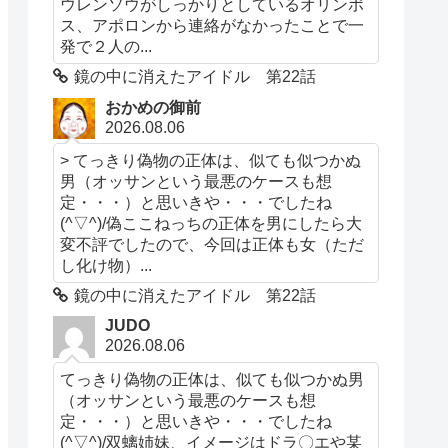
ウレンソウがしっかりとしているオリンポ
ス、アポロンから連絡がなかったことで一
発で２人の...
鏡の中に消えたアイドル 第22話
おかめの御前
2026.08.06
> てっきり偽物の正体は、似ても似つかぬ
男（オッサンという最悪のケースも想
定・・・）と思いきや・・・でしたね
(^▽^)/偽ここねっちの正体を男にしたら大
変不評でしたので、今回は正体も女（ただ
し化け物）...
鏡の中に消えたアイドル 第22話
JUDO
2026.08.06
てっきり偽物の正体は、似ても似つかぬ男
（オッサンという最悪のケースも想
定・・・）と思いきや・・・でしたね
(^▽^)/双螭姉妹、イメージはドラ〇エや某