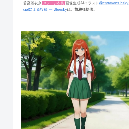
若宮麗衣奈
ステージ衣装
画像生成AIイラスト
@cryravens.bsky
cialによる投稿 — Bluesky
は、
旅鴉
様提供。