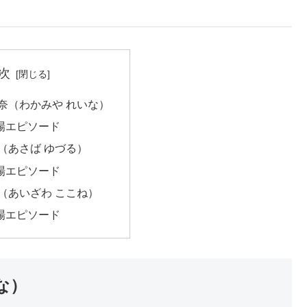
次
麗衣奈（わかみや れいな）
場エピソード
鶴（あさば ゆづる）
場エピソード
音（あいざわ ここね）
場エピソード
な）