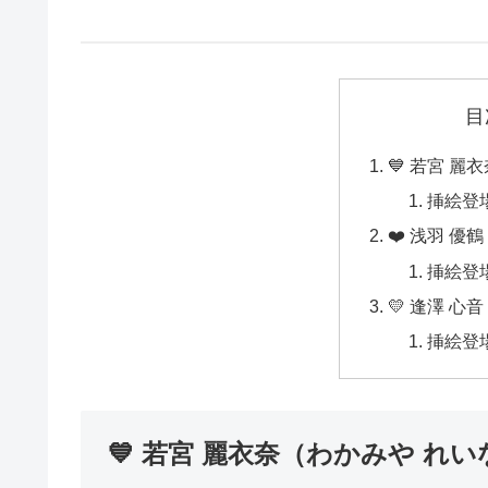
目
💙 若宮 
挿絵登
❤️ 浅羽 優
挿絵登
💛 逢澤 心
挿絵登
💙 若宮 麗衣奈（わかみや れい