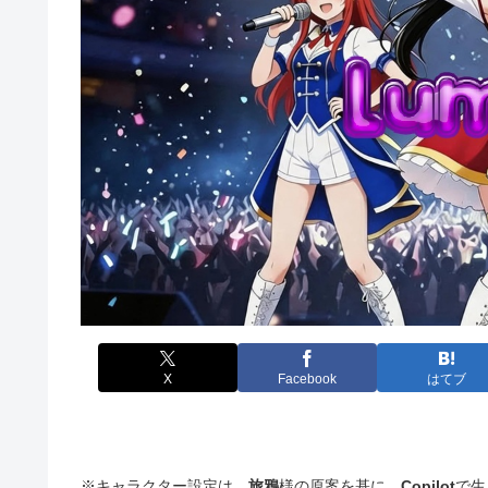
X
Facebook
はてブ
※キャラクター設定は、
旅鴉
様の原案を基に、
Copilot
で生