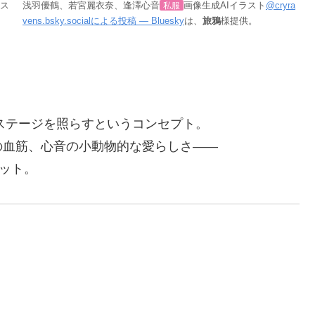
ラス
浅羽優鶴、若宮麗衣奈、逢澤心音
私服
画像生成AIイラスト
@cryra
vens.bsky.socialによる投稿 — Bluesky
は、
旅鴉
様提供。
のステージを照らすというコンセプト。
の血筋、心音の小動物的な愛らしさ――
ニット。