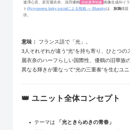
逢澤心音、若宮麗衣奈、浅羽優鶴
高校夏季制服
画像生成AIイ
ト
@cryravens.bsky.socialによる投稿 — Bluesky
は、
旅鴉
様提
供。
意味：
フランス語で「光」。
3人それぞれが違う“光”を持ち寄り、ひとつ
麗衣奈のハーフらしい国際性、優鶴の旧華族
異なる輝きが重なって“光の三重奏”を生むユ
👑
ユニット全体コンセプト
テーマは
「光ときらめきの青春」