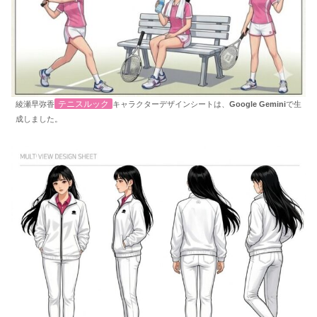
テニスルック
綾瀬早弥香
キャラクターデザインシートは、
Google Gemini
で生
成しました。