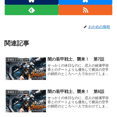
おかめの御前
関連記事
闇の装甲戦士、襲来！ 第7話
重機装士ヴァルダー
せっかくの休日なのに、恋人の綾瀬早弥
香とのデートよりも優先して横浜の空手
の師匠のところへ一人で出かけてしまっ
た皆上遼馬。親友のルナ=ハートウェルか
ら後押しを受けた早弥香は、二人で横浜
まで押しかけていくことにしたのだ
が…。その頃、目的の道場が...
闇の装甲戦士、襲来！ 第6話
重機装士ヴァルダー
せっかくの休日なのに、恋人の綾瀬早弥
香とのデートよりも優先して横浜の空手
の師匠のところへ一人で出かけてしまっ
た皆上遼馬。親友のルナ=ハートウェルか
ら後押しを受けた早弥香は、二人で横浜