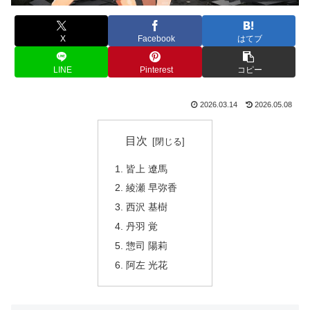
X
Facebook
はてブ
LINE
Pinterest
コピー
2026.03.14
2026.05.08
目次
皆上 遼馬
綾瀬 早弥香
西沢 基樹
丹羽 覚
惣司 陽莉
阿左 光花