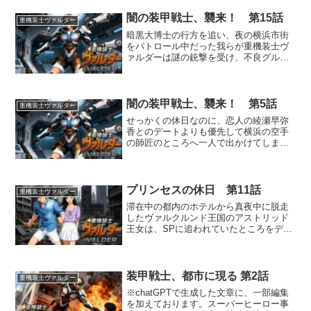
まで押しかけていくことにしたのだ
が…。その頃、目的の道場が...
闇の装甲戦士、襲来！ 第15話
重機装士ヴァルダー
暗黒大博士の行方を追い、夜の横浜市街
をパトロール中だった我らが重機装士ヴ
ァルダーは謎の銃撃を受け、不良グルー
プ「スラッシュ・ドッグス」の残党に襲
撃されるがこれを撃退。その背後には、
暗黒大博士配下のエージェント001の影が
ちらついていた。その...
闇の装甲戦士、襲来！ 第5話
重機装士ヴァルダー
せっかくの休日なのに、恋人の綾瀬早弥
香とのデートよりも優先して横浜の空手
の師匠のところへ一人で出かけてしまっ
た皆上遼馬。親友のルナ=ハートウェルか
ら後押しを受けた早弥香は、二人で横浜
まで押しかけていくことにしたのだ
が…。その頃、目的の道場が...
プリンセスの休日 第11話
重機装士ヴァルダー
滞在中の都内のホテルから真夜中に脱走
したヴァルクルンド王国のアストリッド
王女は、SPに追われていたところをデー
ト中だった皆上遼馬と綾瀬早弥香に助け
られる。アストリッドのお忍びに付き合
わされることになった遼馬と早弥香だっ
たが、3人で訪れた神社...
装甲戦士、都市に現る 第2話
重機装士ヴァルダー
※chatGPTで生成した文章に、一部編集
を加えております。スーパーヒーロー事