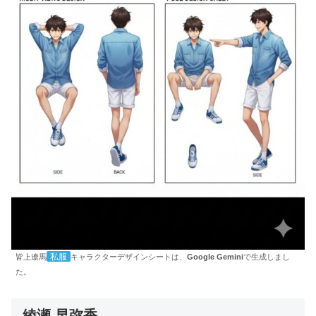
私服
皆上遼馬
キャラクターデザインシートは、
Google Gemini
で生成しまし
た。
綾瀬 早弥香