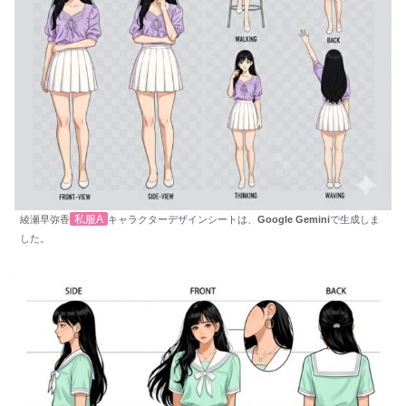
私服A
綾瀬早弥香
キャラクターデザインシートは、
Google Gemini
で生成しま
した。