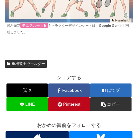
テニスルックB
阿左光花
キャラクターデザインシートは、
Google Gemini
で生
成しました。
重機装士ヴァルダー
シェアする
X
Facebook
はてブ
LINE
Pinterest
コピー
おかめの御前をフォローする