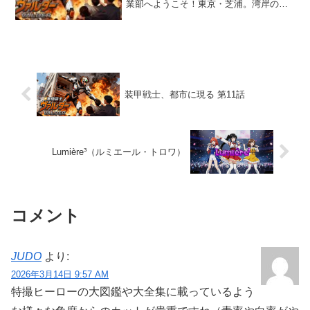
業部へようこそ！東京・芝浦。湾岸の高
層ビル群の中でも、ひときわ無機質な威
圧感を放つ巨大な建物――それが、亜斗
夢重工本社ビルだ。亜斗夢重工本社ビル
外観は、Leona...
装甲戦士、都市に現る 第11話
Lumière³（ルミエール・トロワ）
コメント
JUDO
より:
2026年3月14日 9:57 AM
特撮ヒーローの大図鑑や大全集に載っているよう