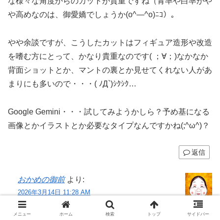
な様々な角度からのカットが貴重ですね（青率や白率がや
や高めなのは、御愛嬌でしょうか(o^―^o)ﾆｺ）。
やや余談ですが、こうしたカットはフィギュア造形や改造
を嗜む方にとって、かなり貴重なのです( ；∀；)なかなか
背面ショットとか、マントの裏とか見せてくれない人があ
まりにも多いので・・・( ﾉД`)ｼｸｼｸ…
Google Gemini・・・試してみようかしら？予め基になる
画像とかイラストとか必要なタイプなんですかね(;^ω^)？
返信
おかめの御前
より:
2026年3月14日 11:28 AM
> 特撮ヒーローの大図鑑や大全集に載っている
メニュー
ホーム
検索
トップ
サイドバー
ような様々な角度からのカットが貴重ですね（青率や