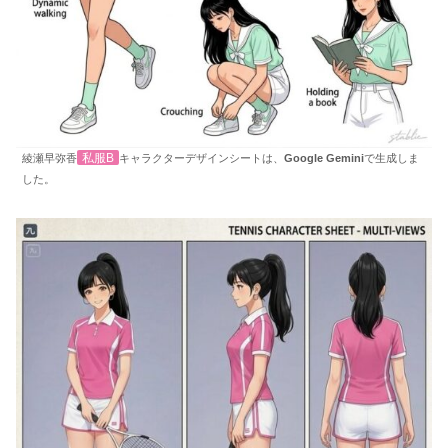
私服B
綾瀬早弥香
キャラクターデザインシートは、
Google Gemini
で生成しま
した。