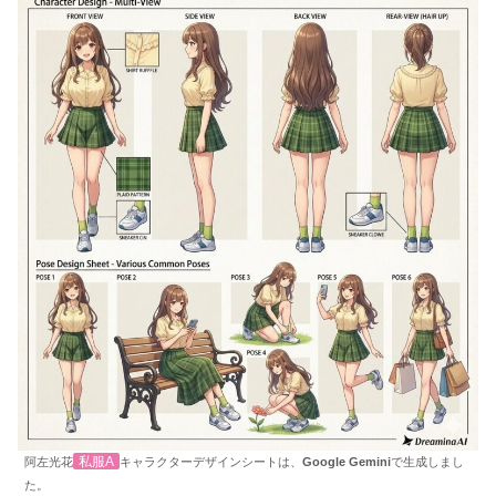
私服A
阿左光花
キャラクターデザインシートは、
Google Gemini
で生成しまし
た。