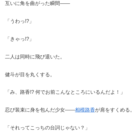
互いに角を曲がった瞬間――
「うわっ!?」
「きゃっ!?」
二人は同時に飛び退いた。
健斗が目を丸くする。
「み、路香!? 何でお前こんなところにいるんだよ！」
忍び装束に身を包んだ少女――
相模路香
が肩をすくめる。
「それってこっちの台詞じゃない？」