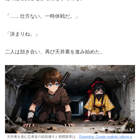
「……仕方ない。一時休戦だ。」
「決まりね。」
二人は頷き合い、再び天井裏を進み始めた。
天井裏を進む忍者姿の稲垣健斗と相模路香は、
Dreamina: Create realistic talking a