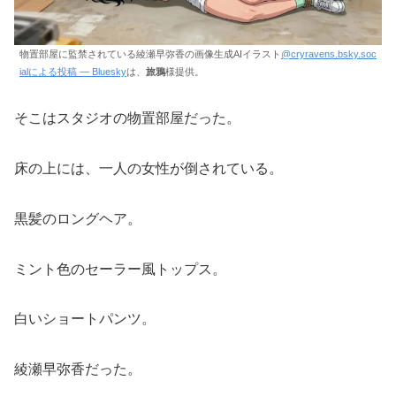
物置部屋に監禁されている綾瀬早弥香の画像生成AIイラスト
@cryravens.bsky.soc
ialによる投稿 — Bluesky
は、
旅鴉
様提供。
そこはスタジオの物置部屋だった。
床の上には、一人の女性が倒されている。
黒髪のロングヘア。
ミント色のセーラー風トップス。
白いショートパンツ。
綾瀬早弥香だった。