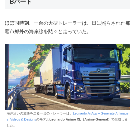
Bパート
ほぼ同時刻、一台の大型トレーラーは、日に照らされた那
覇市郊外の海岸線を黙々と走っていた。
海岸沿いの道路を走る一台のトレーラーは、
Leonardo.Ai App – Generate AI Image
s, Videos & Designs
のモデル
Leonardo Anime XL（Anime General）
で生成しま
した。