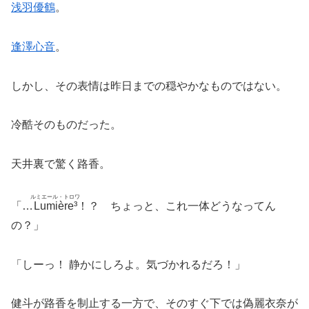
浅羽優鶴
。
逢澤心音
。
しかし、その表情は昨日までの穏やかなものではない。
冷酷そのものだった。
天井裏で驚く路香。
ルミエール・トロワ
「…
Lumière³
！？ ちょっと、これ一体どうなってん
の？」
「しーっ！ 静かにしろよ。気づかれるだろ！」
健斗が路香を制止する一方で、そのすぐ下では偽麗衣奈が