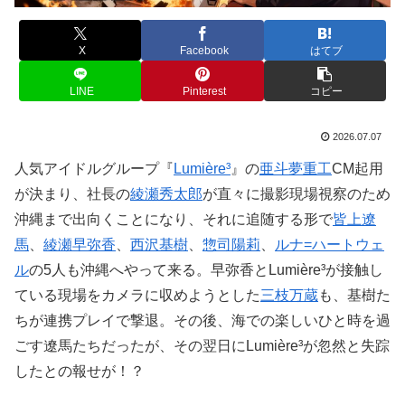
X
Facebook
はてブ
LINE
Pinterest
コピー
2026.07.07
人気アイドルグループ『
Lumière³
』の
亜斗夢重工
CM起用
が決まり、社長の
綾瀬秀太郎
が直々に撮影現場視察のため
沖縄まで出向くことになり、それに追随する形で
皆上遼
馬
、
綾瀬早弥香
、
西沢基樹
、
惣司陽莉
、
ルナ=ハートウェ
ル
の5人も沖縄へやって来る。早弥香とLumière³が接触し
ている現場をカメラに収めようとした
三枝万蔵
も、基樹た
ちが連携プレイで撃退。その後、海での楽しいひと時を過
ごす遼馬たちだったが、その翌日にLumière³が忽然と失踪
したとの報せが！？