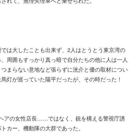
出されて、無理矢理車へと乗せられた。
態では大したことも出来ず、2人はとうとう東京湾の
み、周囲もすっかり真っ暗で自分たちの他に人は一人
りつまらない意地など張らずに洸介と優の取材につい
走馬灯が巡っていた陽平だったが、その時だった！
編みヘアの女性店長……ではなく、銃を構える警視庁誘
パトカー、機動隊の大群であった。