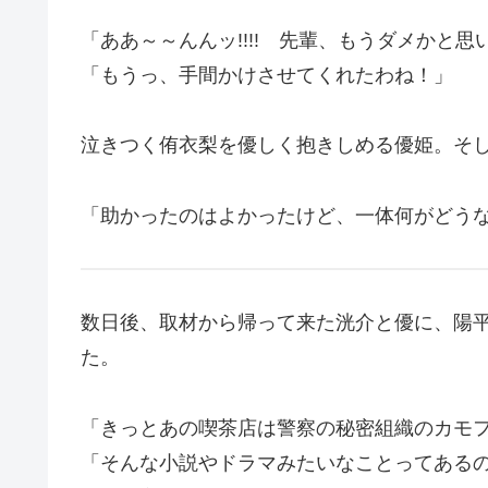
「ああ～～んんッ!!!! 先輩、もうダメかと思いまし
「もうっ、手間かけさせてくれたわね！」
泣きつく侑衣梨を優しく抱きしめる優姫。そ
「助かったのはよかったけど、一体何がどうな
数日後、取材から帰って来た洸介と優に、陽
た。
「きっとあの喫茶店は警察の秘密組織のカモ
「そんな小説やドラマみたいなことってある