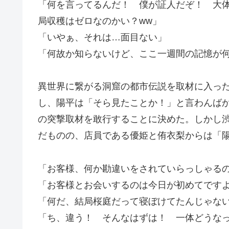
「何を言ってるんだ！ 僕が証人だぞ！ 大
局収穫はゼロなのかい？ww」
「いやぁ、それは…面目ない」
「何故か知らないけど、ここ一週間の記憶が
異世界に繋がる洞窟の都市伝説を取材に入っ
し、陽平は「そら見たことか！」と言わんばか
の突撃取材を敢行することに決めた。しかし渋
だものの、店員である優姫と侑衣梨からは「
「お客様、何か勘違いをされていらっしゃる
「お客様とお会いするのは今日が初めてです
「何だ、結局桜庭だって寝ぼけてたんじゃな
「ち、違う！ そんなはずは！ 一体どうなって