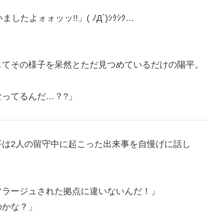
たよォォッッ!!」( ﾉД`)ｼｸｼｸ…
してその様子を呆然とただ見つめているだけの陽平。
ってるんだ…？?」
平は2人の留守中に起こった出来事を自慢げに話し
フラージュされた拠点に違いないんだ！」
のかな？」