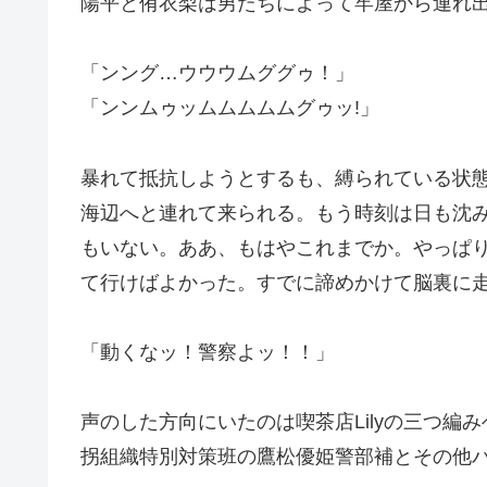
陽平と侑衣梨は男たちによって牢屋から連れ
「ンング…ウウウムググゥ！」
「ンンムゥッムムムムムグゥッ!」
暴れて抵抗しようとするも、縛られている状
海辺へと連れて来られる。もう時刻は日も沈
もいない。ああ、もはやこれまでか。やっぱ
て行けばよかった。すでに諦めかけて脳裏に
「動くなッ！警察よッ！！」
声のした方向にいたのは喫茶店Lilyの三つ
拐組織特別対策班の鷹松優姫警部補とその他