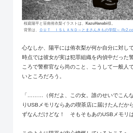
桜庭陽平と笹南侑衣梨イラストは、
KazuHanabi
様。
背景は、
ＯＵＴ ＩＳＬＡＮＤ～とまさんきもの学院～ (fc2.co
心なしか、陽平には侑衣梨が何か自分に対し
時点では彼女が実は犯罪組織を内偵中だった
ころで警察官なら尚のこと、こうして一般人
いところだろう。
「………（何だよ、この女。誰のせいでこん
りUSBメモリならあの喫茶店に届けたんだか
ずなんだけどな！ そもそもあのUSBメモリ