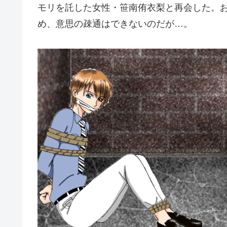
モリを託した女性・笹南侑衣梨と再会した。
め、意思の疎通はできないのだが…。