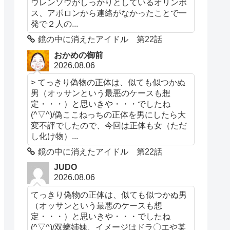
ウレンソウがしっかりとしているオリンポ
ス、アポロンから連絡がなかったことで一
発で２人の...
鏡の中に消えたアイドル 第22話
おかめの御前
2026.08.06
> てっきり偽物の正体は、似ても似つかぬ
男（オッサンという最悪のケースも想
定・・・）と思いきや・・・でしたね
(^▽^)/偽ここねっちの正体を男にしたら大
変不評でしたので、今回は正体も女（ただ
し化け物）...
鏡の中に消えたアイドル 第22話
JUDO
2026.08.06
てっきり偽物の正体は、似ても似つかぬ男
（オッサンという最悪のケースも想
定・・・）と思いきや・・・でしたね
(^▽^)/双螭姉妹、イメージはドラ〇エや某