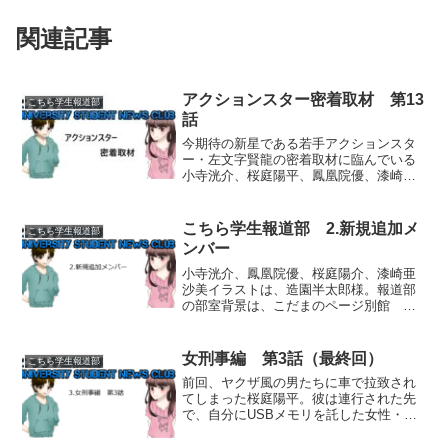
関連記事
アクションスター密着取材 第13
こちら学生報道部
話
今期待の新星である若手アクションスタ
ー・左文字賢龍の密着取材に臨んでいる
小寺洸介、桜庭陽平、鳳凰院優、漆崎亜
沙美ら、いつもの鷺島国際大学報道部取
材班の4人だったが、賢龍の妹・美藤美虎
の話から、賢龍が何者かに脅迫されてい
こちら学生報道部 2.新規追加メ
こちら学生報道部
ることを知る。そして洸...
ンバー
小寺洸介、鳳凰院優、桜庭陽介、漆崎亜
沙美イラストは、造園半太郎様。報道部
の部室背景は、こだまのページ別館 様
のフリー素材より拝借しました。『こち
ら学生報道部』4人目となる追加新レギュ
ラーの発表です！漆崎 亜沙美
女刑事編 第3話（最終回）
こちら学生報道部
urushizaki asa...
前回、ヤクザ風の男たちに車で拉致され
てしまった桜庭陽平。彼は連行された先
で、自分にUSBメモリを託した女性・笹
南侑衣梨と再会した。お互いに縛られて
いて口にも猿轡を噛まされているため、