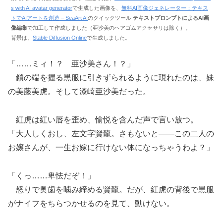
s with AI avatar generator
で生成した画像を、
無料AI画像ジェネレーター：テキス
トでAIアートを創造 – SeaArt AI
のクイックツール
テキストプロンプトによるAI画
像編集
で加工して作成しました（亜沙美のヘアゴムアクセサリは除く）。
背景は、
Stable Diffusion Online
で生成しました。
「……ミィ！？ 亜沙美さん！？」
鎖の端を握る黒服に引きずられるように現れたのは、妹
の美藤美虎。そして漆崎亜沙美だった。
紅虎は紅い唇を歪め、愉悦を含んだ声で言い放つ。
「大人しくおし、左文字賢龍。さもないと――この二人の
お嬢さんが、一生お嫁に行けない体になっちゃうわよ？」
「くっ……卑怯だぞ！」
怒りで奥歯を噛み締める賢龍。だが、紅虎の背後で黒服
がナイフをちらつかせるのを見て、動けない。