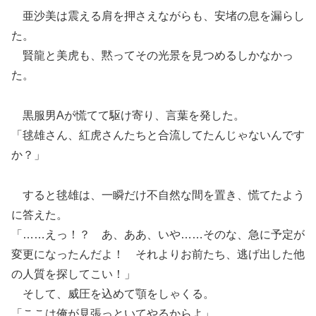
亜沙美は震える肩を押さえながらも、安堵の息を漏らし
た。
賢龍と美虎も、黙ってその光景を見つめるしかなかっ
た。
黒服男Aが慌てて駆け寄り、言葉を発した。
「毬雄さん、紅虎さんたちと合流してたんじゃないんです
か？」
すると毬雄は、一瞬だけ不自然な間を置き、慌てたよう
に答えた。
「……えっ！？ あ、ああ、いや……そのな、急に予定が
変更になったんだよ！ それよりお前たち、逃げ出した他
の人質を探してこい！」
そして、威圧を込めて顎をしゃくる。
「ここは俺が見張っといてやるからよ」