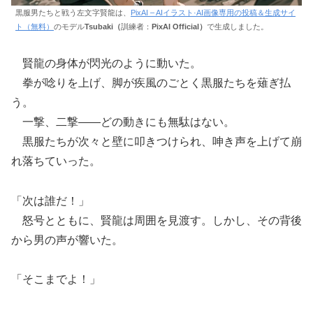
黒服男たちと戦う左文字賢龍は、
PixAI – AIイラスト·AI画像専用の投稿＆生成サイ
ト（無料）
のモデル
Tsubaki（
訓練者：
PixAI Official）
で生成しました。
賢龍の身体が閃光のように動いた。
拳が唸りを上げ、脚が疾風のごとく黒服たちを薙ぎ払
う。
一撃、二撃――どの動きにも無駄はない。
黒服たちが次々と壁に叩きつけられ、呻き声を上げて崩
れ落ちていった。
「次は誰だ！」
怒号とともに、賢龍は周囲を見渡す。しかし、その背後
から男の声が響いた。
「そこまでよ！」