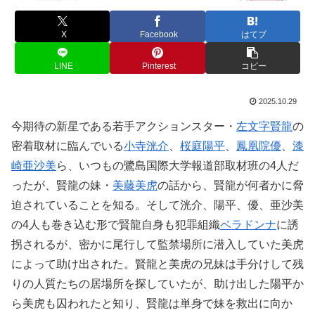
X
Facebook
はてブ
LINE
Pinterest
コピー
2025.10.29
今期待の新星である若手アクションスター・
左文字賢龍
の
密着取材に臨んでいる
小寺洸介
、
桜庭陽平
、
鳳凰院優
、
漆
崎亜沙美
ら、いつもの鷺島国際大学報道部取材班の4人だ
ったが、賢龍の妹・
美藤美虎
の話から、賢龍が何者かに脅
迫されていることを知る。そして洸介、陽平、優、亜沙美
の4人も巻き込む形で賢龍自身も犯罪組織
ベラドンナ
に誘
拐されるが、密かに尾行して監禁場所に潜入していた美虎
によって助け出された。賢龍と美虎の兄妹は手分けして残
りの人質たちの居場所を探していたが、助け出した陽平か
ら美虎も囚われたと知り、賢龍は単身で妹を救出に向か