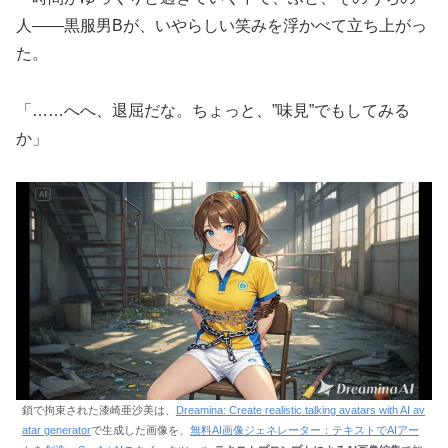
人――黒服男Bが、いやらしい笑みを浮かべて立ち上がっ
た。
「……へへ、退屈だな。ちょっと、”味見”でもしてみる
か」
鎖で拘束された漆崎亜沙美は、
Dreamina: Create realistic talking avatars with AI av
atar generator
で生成した画像を、
無料AI画像ジェネレーター：テキストでAIアー