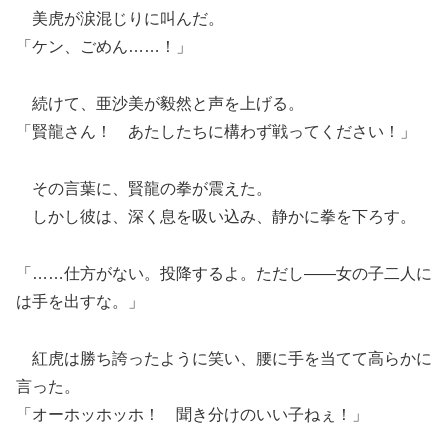
美虎が涙混じりに叫んだ。
「ケン、ごめん……！」
続けて、亜沙美が毅然と声を上げる。
「賢龍さん！ あたしたちに構わず戦ってください！」
その言葉に、賢龍の拳が震えた。
しかし彼は、深く息を吸い込み、静かに拳を下ろす。
「……仕方がない。投降するよ。ただし――女の子二人に
は手を出すな。」
紅虎は勝ち誇ったように笑い、腰に手を当てて高らかに
言った。
「オーホッホッホ！ 聞き分けのいい子ねぇ！」