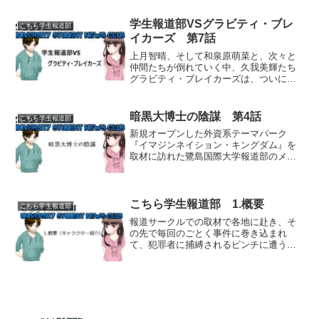
意思の疎通はできないのだが…。桜庭陽
平と笹南侑衣梨イラスト...
学生報道部VSグラビティ・ブレ
こちら学生報道部
イカーズ 第7話
上月智晴、そして和泉原萌菜と、次々と
仲間たちが倒れていく中、久我美輝たち
グラビティ・ブレイカーズは、ついに闇
パルクールの最終第3ステージへと突入す
る！※chatGPTで生成した文章に、一部
編集を加えております。第三ステージ
暗黒大博士の陰謀 第4話
こちら学生報道部
――絶望を越えて...
新規オープンした外資系テーマパーク
『イマジンネイション・キングダム』を
取材に訪れた鷺島国際大学報道部のメン
バーたち。しかしその地下では暗黒大博
士ダークプロフェッサーによる恐るべき
陰謀が進められていた。 取材に同行し
ていた鳳凰院優とはぐれてし...
こちら学生報道部 1.概要
こちら学生報道部
報道サークルでの取材で各地に赴き、そ
の先で毎回のごとく事件に巻き込まれ
て、犯罪者に捕縛されるピンチに遭う大
学生たちの活躍。イラスト作成は、東條
むつみ様。背景は、ぐったりにゃんこの
ホームページ様のフリー素材より拝借し
ました。3人とも全員、鷺...