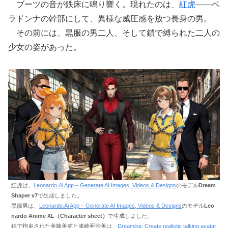
ブーツの音が鉄床に鳴り響く。現れたのは、
紅虎
――ベ
ラドンナの幹部にして、異様な威圧感を放つ長身の男。
その前には、黒服の男二人、そして鎖で縛られた二人の
少女の姿があった。
紅虎は、
Leonardo.Ai App – Generate AI Images, Videos & Designs
のモデル
Dream
Shaper v7
で生成しました。
黒服男は、
Leonardo.Ai App – Generate AI Images, Videos & Designs
のモデル
Leo
nardo Anime XL（Character sheet）
で生成しました。
鎖で拘束された美藤美虎と漆崎亜沙美は、
Dreamina: Create realistic talking avatar