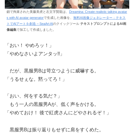
鎖で拘束された美藤美虎と左文字賢龍は、
Dreamina: Create realistic talking avatar
s with AI avatar generator
で生成した画像を、
無料AI画像ジェネレーター：テキス
トでAIアートを創造 – SeaArt AI
のクイックツール
テキストプロンプトによるAI画
像編集
で加工して作成しました。
「おい！ やめろッ！」
「やめなさいよアンタッ!!」
だが、黒服男Bは苛立つように威嚇する。
「うるせぇな。黙ってろ！」
「おい、何をする気だ？」
もう一人の黒服男Aが、低く声をかける。
「やめておけ！ 後で紅虎さんにどやされるぞ！」
黒服男Bは振り返りもせずに肩をすくめた。