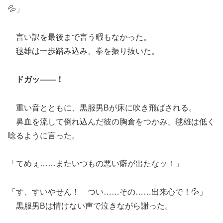
💦」
言い訳を最後まで言う暇もなかった。
毬雄は一歩踏み込み、拳を振り抜いた。
ドガッ――！
重い音とともに、黒服男Bが床に吹き飛ばされる。
鼻血を流して倒れ込んだ彼の胸倉をつかみ、毬雄は低く
唸るように言った。
「てめぇ……またいつもの悪い癖が出たなッ！」
「す、すいやせん！ つい……その……出来心で！💦」
黒服男Bは情けない声で泣きながら謝った。