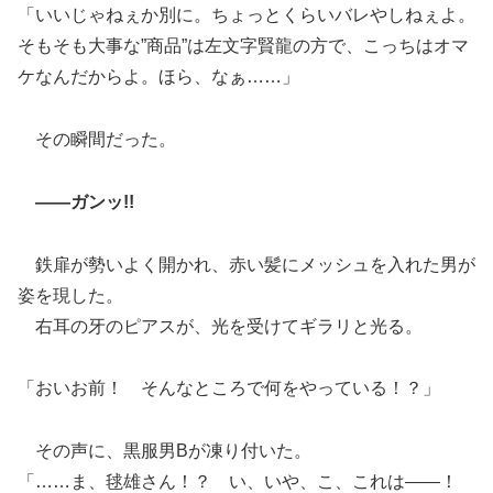
「いいじゃねぇか別に。ちょっとくらいバレやしねぇよ。
そもそも大事な”商品”は左文字賢龍の方で、こっちはオマ
ケなんだからよ。ほら、なぁ……」
その瞬間だった。
――ガンッ!!
鉄扉が勢いよく開かれ、赤い髪にメッシュを入れた男が
姿を現した。
右耳の牙のピアスが、光を受けてギラリと光る。
「おいお前！ そんなところで何をやっている！？」
その声に、黒服男Bが凍り付いた。
「……ま、毬雄さん！？ い、いや、こ、これは――！