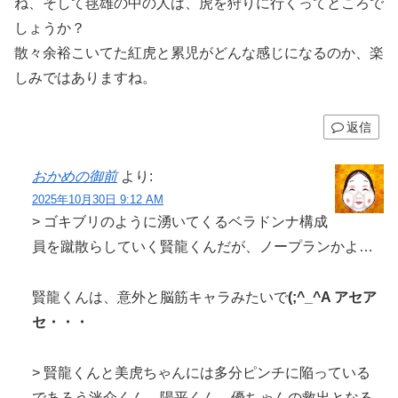
ね、そして毬雄の中の人は、虎を狩りに行くってところで
しょうか？
散々余裕こいてた紅虎と累児がどんな感じになるのか、楽
しみではありますね。
返信
おかめの御前
より:
2025年10月30日 9:12 AM
> ゴキブリのように湧いてくるベラドンナ構成
員を蹴散らしていく賢龍くんだが、ノープランかよ…
賢龍くんは、意外と脳筋キャラみたいで
(;^_^A アセア
セ・・・
> 賢龍くんと美虎ちゃんには多分ピンチに陥っている
であろう洸介くん、陽平くん、優ちゃんの救出となる