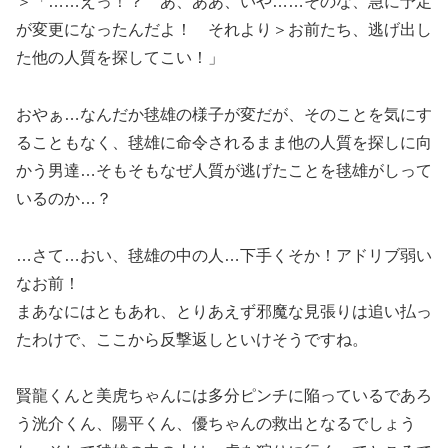
＞「……えっ！？ あ、ああ、いや……そのな、急に予定
が変更になったんだよ！ それより＞お前たち、逃げ出し
た他の人質を探してこい！」
おやぁ…なんだか毬雄の様子が変だが、そのことを気にす
ることもなく、毬雄に命令されるまま他の人質を探しに向
かう男達…そもそもなぜ人質が逃げたことを毬雄がしって
いるのか…？
…さて…おい、毬雄の中の人…下手くそか！アドリブ弱い
なお前！
まあなにはともあれ、とりあえず邪魔な見張りは追い払っ
たわけで、ここから反撃返しといけそうですね。
賢龍くんと美虎ちゃんには多分ピンチに陥っているであろ
う洸介くん、陽平くん、優ちゃんの救出となるでしょう