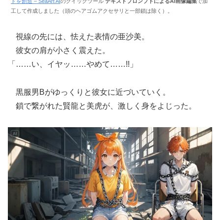
トを創造 – SeaArt AI
のクイックツール
テキストプロンプトによるAI画像編集
で加
工して作成しました（頭のヘアゴムアクセサリと一部鎖は除く）。
視線の先には、怯えた表情の亜沙美。
彼女の肩が小さく震えた。
「……い、イヤッ……やめて……!!」
黒服男Bがゆっくりと彼女に近づいていく。
鎖で繋がれた賢龍と美虎が、激しく身をよじった。