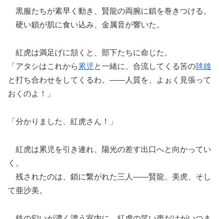
黒服たちが素早く動き、賢龍の両腕に鎖を巻きつける。
硬い鎖が肌に食い込み、金属音が響いた。
紅虎は満足げに頷くと、部下たちに命じた。
「アタシはこれから
累児
と一緒に、合流してくる筈の
毬雄
と打ち合わせをしてくるわ。――人質を、よぉく見張って
おくのよ！」
「分かりました、紅虎さん！」
紅虎は累児を引き連れ、陽光の差す出口へと向かってい
く。
残されたのは、鎖に繋がれた三人――賢龍、美虎、そし
て亜沙美。
鉄の匂いが濃く漂う室内に、紅虎の笑い声だけがいつま