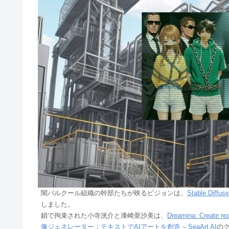
闇パルクール組織の幹部たちが映るビジョンは、
Stable Diffusi
しました。
鎖で拘束された小寺洸介と漆崎亜沙美は、
Dreamina: Create real
像ジェネレーター：テキストでAIアートを創造 – SeaArt AI
の