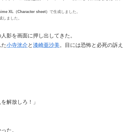
nime XL（Character sheet）
で生成しました。
成しました。
人影を画面に押し出してきた。
れた
小寺洸介
と
漆崎亜沙美
。目には恐怖と必死の訴え
人を解放しろ！」
かった。