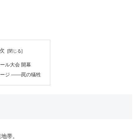
。
次
ール大会 開幕
ージ ――罠の犠牲
業地帯。