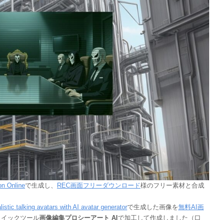
on Online
で生成し、
REC画面フリーダウンロード
様のフリー素材と合成
istic talking avatars with AI avatar generator
で生成した画像を
無料AI画
クイックツール
画像編集プロシーアート AI
で加工して作成しました（口