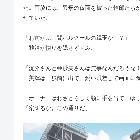
た。両脇には、異形の仮面を被った幹部たち
せていた。
「お前が……闇パルクールの親玉か！？」
雅清が憤りを隠さず叫ぶ。
「洸介さんと亜沙美さんは無事なんだろうな
美輝は一歩前に出て、鋭い眼差しで画面に食
オーナーはわざとらしく顎に手を当て、ゆっ
「案ずるな。この通りだ」