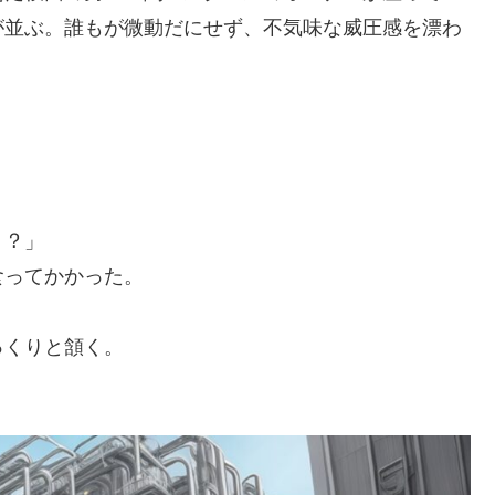
が並ぶ。誰もが微動だにせず、不気味な威圧感を漂わ
！？」
ってかかった。
くりと頷く。