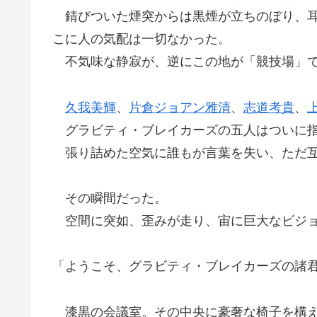
錆びついた煙突からは黒煙が立ちのぼり、耳
こに人の気配は一切なかった。
不気味な静寂が、逆にこの地が「競技場」で
久我美輝
、
片倉ジョアン雅清
、
志道考貴
、
グラビティ・ブレイカーズの五人はついに指
張り詰めた空気に誰もが言葉を失い、ただ互
その瞬間だった。
空間に突如、歪みが走り、宙に巨大なビジョ
「ようこそ、グラビティ・ブレイカーズの諸
漆黒の会議室。その中央に豪奢な椅子を構え