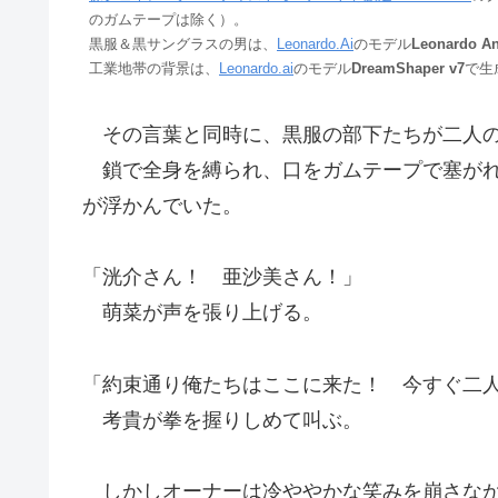
のガムテープは除く）。
黒服＆黒サングラスの男は、
Leonardo.Ai
のモデル
Leonardo A
工業地帯の背景は、
Leonardo.ai
のモデル
DreamShaper v7
で生
その言葉と同時に、黒服の部下たちが二人の
鎖で全身を縛られ、口をガムテープで塞が
が浮かんでいた。
「洸介さん！ 亜沙美さん！」
萌菜が声を張り上げる。
「約束通り俺たちはここに来た！ 今すぐ二
考貴が拳を握りしめて叫ぶ。
しかしオーナーは冷ややかな笑みを崩さな