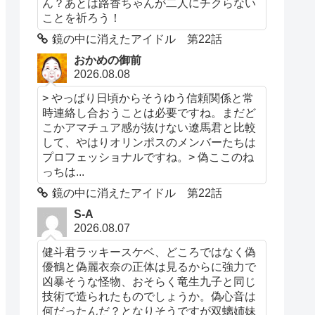
ん？あとは路香ちゃんが二人にチクらない
ことを祈ろう！
鏡の中に消えたアイドル 第22話
おかめの御前
2026.08.08
> やっぱり日頃からそうゆう信頼関係と常
時連絡し合おうことは必要ですね。まだど
こかアマチュア感が抜けない遼馬君と比較
して、やはりオリンポスのメンバーたちは
プロフェッショナルですね。> 偽ここのね
っちは...
鏡の中に消えたアイドル 第22話
S-A
2026.08.07
健斗君ラッキースケベ、どころではなく偽
優鶴と偽麗衣奈の正体は見るからに強力で
凶暴そうな怪物、おそらく竜生九子と同じ
技術で造られたものでしょうか。偽心音は
何だったんだ？となりそうですが双螭姉妹