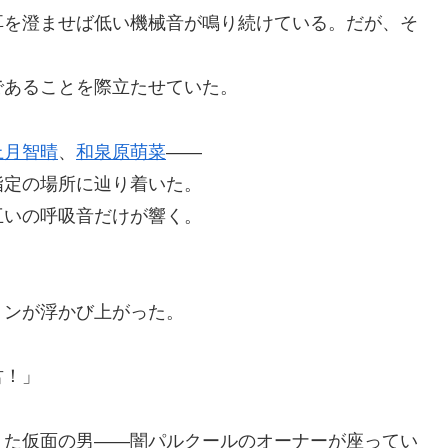
を澄ませば低い機械音が鳴り続けている。だが、そ
あることを際立たせていた。
上月智晴
、
和泉原萌菜
――
定の場所に辿り着いた。
いの呼吸音だけが響く。
ンが浮かび上がった。
君！」
た仮面の男――闇パルクールのオーナーが座ってい