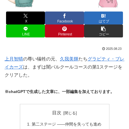
X
Facebook
はてブ
LINE
Pinterest
コピー
2025.08.23
上月智晴
の尊い犠牲の元、
久我美輝
たち
グラビティ・ブレ
イカーズ
は、まずは闇パルクールコースの第1ステージを
クリアした。
※chatGPTで生成した文章に、一部編集を加えております。
目次
第二ステージ ――仲間を失っても進め