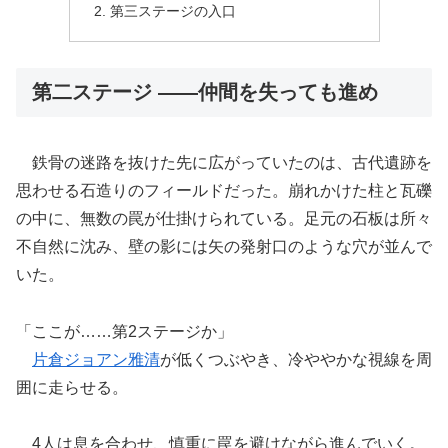
第三ステージの入口
第二ステージ ――仲間を失っても進め
鉄骨の迷路を抜けた先に広がっていたのは、古代遺跡を
思わせる石造りのフィールドだった。崩れかけた柱と瓦礫
の中に、無数の罠が仕掛けられている。足元の石板は所々
不自然に沈み、壁の影には矢の発射口のような穴が並んで
いた。
「ここが……第2ステージか」
片倉ジョアン雅清
が低くつぶやき、冷ややかな視線を周
囲に走らせる。
4人は息を合わせ、慎重に罠を避けながら進んでいく。