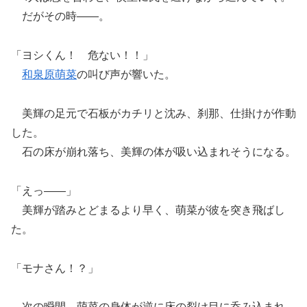
だがその時――。
「ヨシくん！ 危ない！！」
和泉原萌菜
の叫び声が響いた。
美輝の足元で石板がカチリと沈み、刹那、仕掛けが作動
した。
石の床が崩れ落ち、美輝の体が吸い込まれそうになる。
「えっ――」
美輝が踏みとどまるより早く、萌菜が彼を突き飛ばし
た。
「モナさん！？」
次の瞬間、萌菜の身体が逆に床の裂け目に呑み込まれ