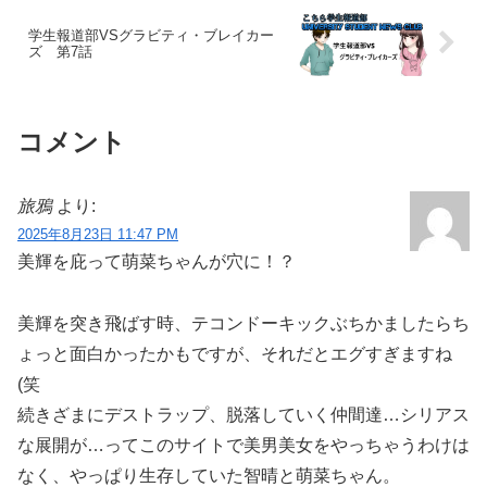
学生報道部VSグラビティ・ブレイカー
ズ 第7話
コメント
旅鴉
より:
2025年8月23日 11:47 PM
美輝を庇って萌菜ちゃんが穴に！？
美輝を突き飛ばす時、テコンドーキックぶちかましたらち
ょっと面白かったかもですが、それだとエグすぎますね
(笑
続きざまにデストラップ、脱落していく仲間達…シリアス
な展開が…ってこのサイトで美男美女をやっちゃうわけは
なく、やっぱり生存していた智晴と萌菜ちゃん。