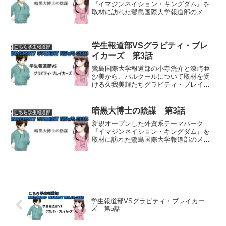
『イマジンネイション・キングダム』を
取材に訪れた鷺島国際大学報道部のメン
バーたち。しかしその地下では暗黒大博
士ダークプロフェッサーによる恐るべき
陰謀が進められていた。 取材に同行し
ていた鳳凰院優とはぐれてし...
学生報道部VSグラビティ・ブレ
こちら学生報道部
イカーズ 第3話
鷺島国際大学報道部の小寺洸介と漆崎亜
沙美から、パルクールについて取材を受
ける久我美輝たちグラビティ・ブレイカ
ーズ。ところがその洸介と亜沙美が闇パ
ルクール組織に誘拐され、二人を人質に
取られたグラビティ・ブレイカーズは闇
暗黒大博士の陰謀 第3話
こちら学生報道部
パルクールへの出場を強要...
新規オープンした外資系テーマパーク
『イマジンネイション・キングダム』を
取材に訪れた鷺島国際大学報道部のメン
バーたち。しかしその地下では暗黒大博
士ダークプロフェッサーによる恐るべき
陰謀が進められていた。改造手術天帆美
空イラストは、KazuHa...
学生報道部VSグラビティ・ブレイカー
ズ 第5話