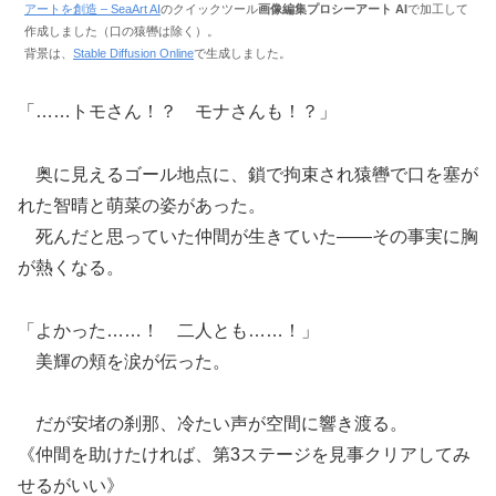
アートを創造 – SeaArt AI
のクイックツール
画像編集プロシーアート AI
で加工して
作成しました（口の猿轡は除く）。
背景は、
Stable Diffusion Online
で生成しました。
「……トモさん！？ モナさんも！？」
奥に見えるゴール地点に、鎖で拘束され猿轡で口を塞が
れた智晴と萌菜の姿があった。
死んだと思っていた仲間が生きていた――その事実に胸
が熱くなる。
「よかった……！ 二人とも……！」
美輝の頬を涙が伝った。
だが安堵の刹那、冷たい声が空間に響き渡る。
《仲間を助けたければ、第3ステージを見事クリアしてみ
せるがいい》