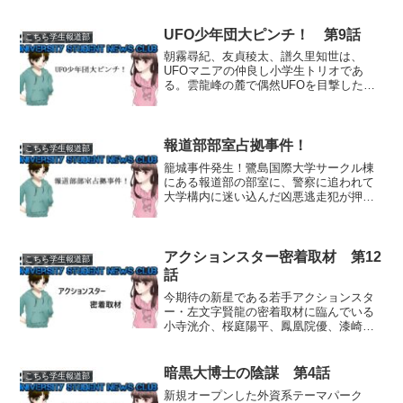
UFO少年団大ピンチ！ 第9話
こちら学生報道部
朝霧尋紀、友貞稜太、譜久里知世は、
UFOマニアの仲良し小学生トリオであ
る。雲龍峰の麓で偶然UFOを目撃した彼
らは興奮し、すぐにその時に撮影した証
拠写真を週刊誌に売り込もうとしたが、
どこも相手にしてくれなかった。最後の
望みをかけて鷺島国際大学...
報道部部室占拠事件！
こちら学生報道部
籠城事件発生！鷺島国際大学サークル棟
にある報道部の部室に、警察に追われて
大学構内に迷い込んだ凶悪逃走犯が押し
入り、たまたまその場に居合わせた部員
の小寺洸介と漆崎亜沙美、そして部室に
遊びに来ていた綾塚音祢と柏葉美佳の計4
名が人質に取られる事件...
アクションスター密着取材 第12
こちら学生報道部
話
今期待の新星である若手アクションスタ
ー・左文字賢龍の密着取材に臨んでいる
小寺洸介、桜庭陽平、鳳凰院優、漆崎亜
沙美ら、いつもの鷺島国際大学報道部取
材班の4人だったが、賢龍の妹・美藤美虎
の話から、賢龍が何者かに脅迫されてい
暗黒大博士の陰謀 第4話
こちら学生報道部
ることを知る。そして洸...
新規オープンした外資系テーマパーク