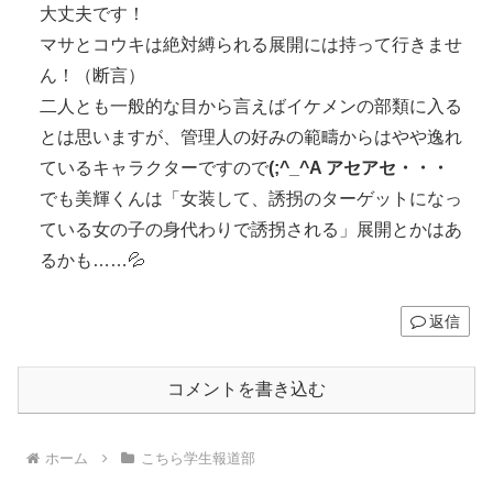
大丈夫です！
マサとコウキは絶対縛られる展開には持って行きませ
ん！（断言）
二人とも一般的な目から言えばイケメンの部類に入る
とは思いますが、管理人の好みの範疇からはやや逸れ
ているキャラクターですので
(;^_^A アセアセ・・・
でも美輝くんは「女装して、誘拐のターゲットになっ
ている女の子の身代わりで誘拐される」展開とかはあ
るかも……💦
返信
コメントを書き込む
ホーム
こちら学生報道部