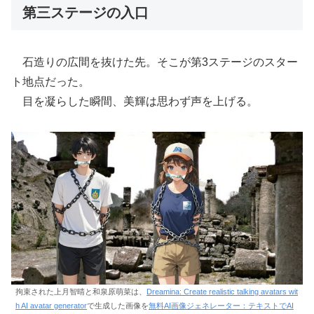
第三ステージの入口
石造りの広間を抜けた先。そこが第3ステージのスター
ト地点だった。
目を凝らした瞬間、美輝は思わず声を上げる。
拘束された上月智晴と和泉原萌菜は、
Dreamina: Create realistic talking avatars wit
h AI avatar generator
で生成した画像を
無料AI画像ジェネレーター：テキストでAI