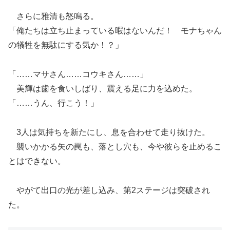
さらに雅清も怒鳴る。
「俺たちは立ち止まっている暇はないんだ！ モナちゃん
の犠牲を無駄にする気か！？」
「……マサさん……コウキさん……」
美輝は歯を食いしばり、震える足に力を込めた。
「……うん、行こう！」
3人は気持ちを新たにし、息を合わせて走り抜けた。
襲いかかる矢の罠も、落とし穴も、今や彼らを止めるこ
とはできない。
やがて出口の光が差し込み、第2ステージは突破され
た。