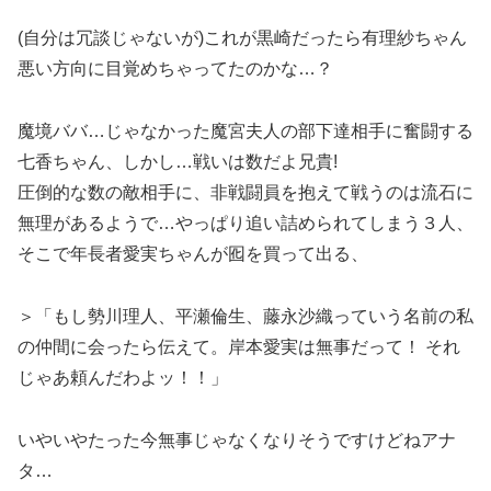
(自分は冗談じゃないが)これが黒崎だったら有理紗ちゃん
悪い方向に目覚めちゃってたのかな…？
魔境ババ…じゃなかった魔宮夫人の部下達相手に奮闘する
七香ちゃん、しかし…戦いは数だよ兄貴!
圧倒的な数の敵相手に、非戦闘員を抱えて戦うのは流石に
無理があるようで…やっぱり追い詰められてしまう３人、
そこで年長者愛実ちゃんが囮を買って出る、
＞「もし勢川理人、平瀬倫生、藤永沙織っていう名前の私
の仲間に会ったら伝えて。岸本愛実は無事だって！ それ
じゃあ頼んだわよッ！！」
いやいやたった今無事じゃなくなりそうですけどねアナ
タ…