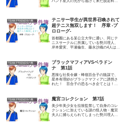
ハント星人の元から逃げて来た脱走科学
者・西園博士から重要なCDｰROMディス
クを押し付けられたことで、TEAM
FRIENDSの面々はまたもトラブルに巻き
込まれることに...
テニサー学生が異世界召喚されて
TEAM FRIENDSの事件簿
超テニス無双します！ 序章 -プ
ロローグ-
首都圏にある某公立大学に通い、同じテ
ニスサークルに所属している勢川理人、
岸本愛実、平瀬倫生、藤永沙織の4人は、
その日もいつものようにサークル活動で
テニスを楽しんでいたある日、突然の謎
の落雷を受けて意識を失い、気が付くと
ブラックマフィアVSベラドン
TEAM FRIENDSの事件簿
見たこともない異世界に...
ナ 第1話
悪辣な社長令嬢・蜂嶺百合子の陰謀で、
星本有理紗がブラックマフィアに誘拐さ
れた！ 百合子の恐るべき企てとは！？
ショッピング中の災難「どうして俺がお
前の荷物持ちなんかしなきゃならないん
だ？」「文句言わないの！ レディファー
魔宮コレクション 第7話
TEAM FRIENDSの事件簿
ストでしょ？」 有理紗...
美少年美少女を拉致監禁して自身のコレ
クションに加えている謎の怪人物・魔宮
夫人に捕らえられてしまった勢川理人、
岸本愛実、平瀬倫生、藤永沙織の4人。後
輩の星本有理紗を人質に取られ、夫人の