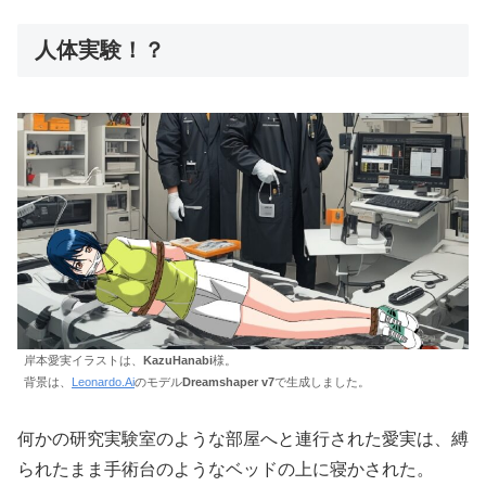
人体実験！？
岸本愛実イラストは、
KazuHanabi
様。
背景は、
Leonardo.Ai
のモデル
Dreamshaper v7
で生成しました。
何かの研究実験室のような部屋へと連行された愛実は、縛
られたまま手術台のようなベッドの上に寝かされた。