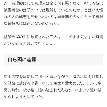
だ。有理紗にしても理人は全く何も悪くなく、むしろ彼は
被害者なのは頭の中では理解しているのだが、とはいえ憧
れの人の醜態を見せられたのは思春期の少女にとって複雑
な気持ちには違いないのだった。
監禁部屋の中に放置された二人は、このまま気まずい時間
だけが延々と続いて行く……。
自ら囮に志願
空手の技を駆使して追手と戦いながら、城の出口を目指し
て懸命に逃げる七香、そして稜太と愛実の3人。しかし多
勢に無勢。袋小路に追い込まれた3人は、いよいよ追い詰
められようとしていた。