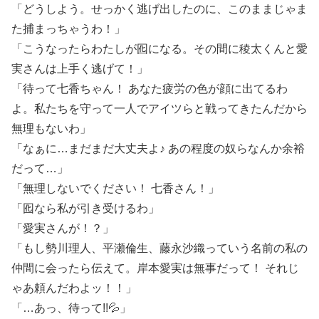
「どうしよう。せっかく逃げ出したのに、このままじゃま
た捕まっちゃうわ！」
「こうなったらわたしが囮になる。その間に稜太くんと愛
実さんは上手く逃げて！」
「待って七香ちゃん！ あなた疲労の色が顔に出てるわ
よ。私たちを守って一人でアイツらと戦ってきたんだから
無理もないわ」
「なぁに…まだまだ大丈夫よ♪ あの程度の奴らなんか余裕
だって…」
「無理しないでください！ 七香さん！」
「囮なら私が引き受けるわ」
「愛実さんが！？」
「もし勢川理人、平瀬倫生、藤永沙織っていう名前の私の
仲間に会ったら伝えて。岸本愛実は無事だって！ それじ
ゃあ頼んだわよッ！！」
「…あっ、待って!!💦」