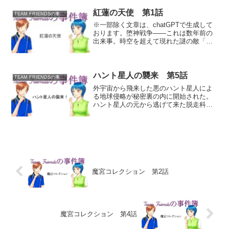
思うがままに弄ばれるしかない状況を受
け入れる理人たち。倫生...
紅蓮の天使 第1話
TEAM FRIENDSの事件簿
※一部除く文章は、chatGPTで生成して
おります。堕神戦争――これは数年前の
出来事。時空を超えて現れた謎の敵「堕
神だしん」によって全宇宙を巻き込む形
で引き起こされた「堕神戦争だしんせん
そう」。その戦禍と脅威は、太陽系第三
惑星・地球にも及ん...
ハント星人の襲来 第5話
TEAM FRIENDSの事件簿
外宇宙から飛来した悪のハント星人によ
る地球侵略が秘密裏の内に開始された。
ハント星人の元から逃げて来た脱走科学
者・西園博士から重要なCDｰROMディス
クを押し付けられたことで、TEAM
FRIENDSの面々はまたもトラブルに巻き
込まれることに...
魔宮コレクション 第2話
魔宮コレクション 第4話