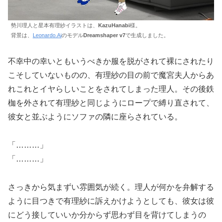
勢川理人と星本有理紗イラストは、
KazuHanabi
様。
背景は、
Leonardo.Ai
のモデル
Dreamshaper v7
で生成しました。
不幸中の幸いともいうべきか服を脱がされて裸にされたり
こそしていないものの、有理紗の目の前で魔宮夫人からあ
れこれとイヤらしいことをされてしまった理人。その後鉄
枷を外されて有理紗と同じようにロープで縛り直されて、
彼女と並ぶようにソファの隣に座らされている。
「………」
「………」
さっきから気まずい雰囲気が続く。理人が何かを弁解する
ように目つきで有理紗に訴えかけようとしても、彼女は彼
にどう接していいか分からず思わず目を背けてしまうの