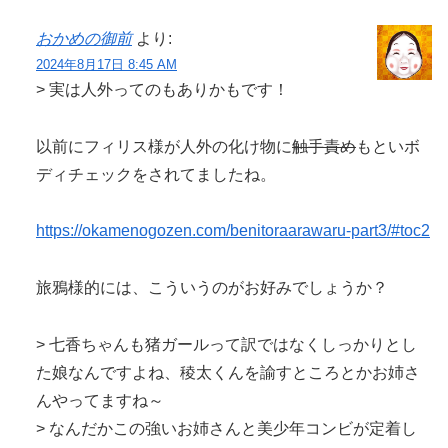
おかめの御前
より:
2024年8月17日 8:45 AM
> 実は人外ってのもありかもです！
以前にフィリス様が人外の化け物に
触手責め
もといボ
ディチェックをされてましたね。
https://okamenogozen.com/benitoraarawaru-part3/#toc2
旅鴉様的には、こういうのがお好みでしょうか？
> 七香ちゃんも猪ガールって訳ではなくしっかりとし
た娘なんですよね、稜太くんを諭すところとかお姉さ
んやってますね～
> なんだかこの強いお姉さんと美少年コンビが定着し