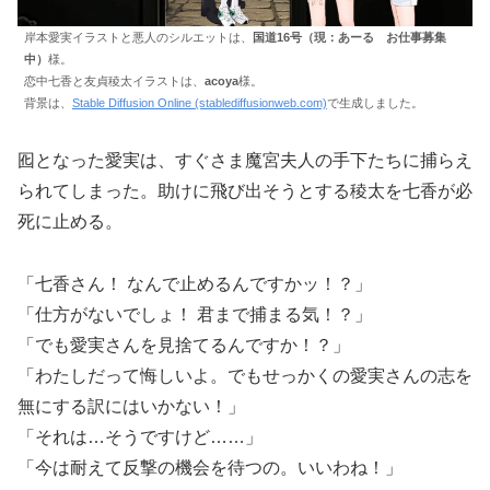
岸本愛実イラストと悪人のシルエットは、
国道16号（現：あーる お仕事募集
中）
様。
恋中七香と友貞稜太イラストは、
acoya
様。
背景は、
Stable Diffusion Online (stablediffusionweb.com)
で生成しました。
囮となった愛実は、すぐさま魔宮夫人の手下たちに捕らえ
られてしまった。助けに飛び出そうとする稜太を七香が必
死に止める。
「七香さん！ なんで止めるんですかッ！？」
「仕方がないでしょ！ 君まで捕まる気！？」
「でも愛実さんを見捨てるんですか！？」
「わたしだって悔しいよ。でもせっかくの愛実さんの志を
無にする訳にはいかない！」
「それは…そうですけど……」
「今は耐えて反撃の機会を待つの。いいわね！」