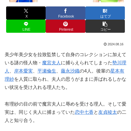
X
Facebook
はてブ
LINE
Pinterest
コピー
2024.08.16
美少年美少女を拉致監禁して自身のコレクションに加えて
いる謎の怪人物・
魔宮夫人
に捕らえられてしまった
勢川理
人
、
岸本愛実
、
平瀬倫生
、
藤永沙織
の4人。後輩の
星本有
理紗
を人質に取られ、夫人の思うがままに弄ばれるしかな
い状況を受け入れる理人たち。
有理紗の目の前で魔宮夫人に辱めを受ける理人。そして愛
実は、同じく夫人に捕まっていた
恋中七香
と
友貞稜太
の二
人と知り合う。