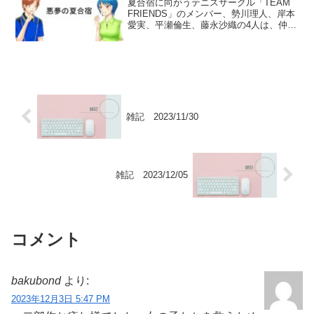
夏合宿に向かうテニスサークル「TEAM
FRIENDS」のメンバー、勢川理人、岸本
愛実、平瀬倫生、藤永沙織の4人は、仲の
良い後輩の女子高生・星本有理紗を誘っ
て、目的地である鬼哭山きこくさんのキ
ャンプ場にやって来たのだが……。
※chatGPT...
雑記 2023/11/30
雑記 2023/12/05
コメント
bakubond
より:
2023年12月3日 5:47 PM