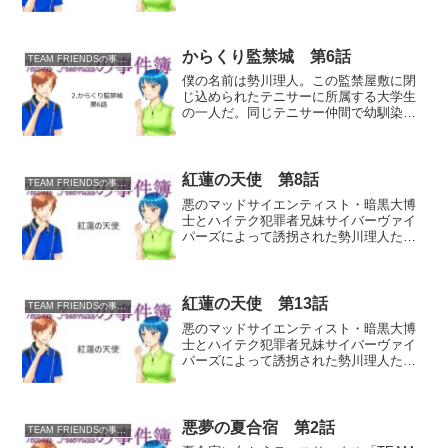
良い後輩の女子高生・星本有理紗を誘っ
て、目的地である鬼哭山きこくさんのキ
ャンプ場にやって来たのだが……。凶悪
犯によるキャ...
からくり監禁城 第6話
TEAM FRIENDSの事件簿
僕の名前は勢川理人。この監禁屋敷に閉
じ込められたテニサーに所属する大学生
の一人だ。同じテニサー仲間で幼馴染の
岸本愛実の危機を察知した僕は、何かに
導かれるようにしてこの地下へと辿り着
いた。そして機械室で見たのは、今にも
囚われようとしている愛実...
紅蓮の天使 第8話
TEAM FRIENDSの事件簿
悪のマッドサイエンティスト・暗黒大博
士とハイテク犯罪者兄妹サイバーヴァイ
パーズによって誘拐された勢川理人たち
を救うため、朝比奈テニスショップのオ
ーナー・朝比奈梢こと紅蓮の乙女グリム
ゾンエンジェルは、単身で地獄谷のデビ
ルタワーへと乗り込み、ま...
紅蓮の天使 第13話
TEAM FRIENDSの事件簿
悪のマッドサイエンティスト・暗黒大博
士とハイテク犯罪者兄妹サイバーヴァイ
パーズによって誘拐された勢川理人たち
を救うため、朝比奈テニスショップのオ
ーナー・朝比奈梢こと紅蓮の乙女グリム
ゾンエンジェルは、デビルタワー内部で
待ち構える各階の階層ボス...
悪夢の夏合宿 第2話
TEAM FRIENDSの事件簿