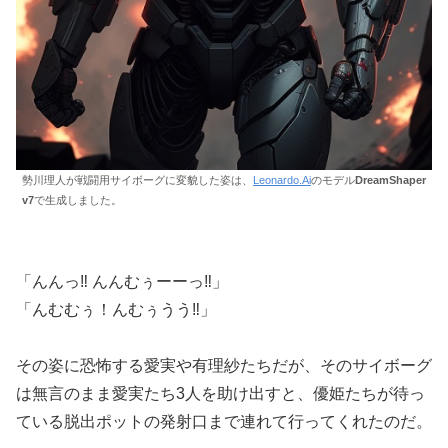
勢川理人が戦闘用サイボーグに変貌した姿は、
Leonardo.Ai
のモデル
DreamShaper
v7
で生成しました。
「んんっ‼ んんむぅーーっ‼」
「んむむぅ！んむぅうう‼」
その姿に恐怖する愛実や有理紗たちだが、そのサイボーグ
は無言のまま愛実たち3人を助け出すと、優姫たちが待っ
ている脱出ポットの発射口まで連れて行ってくれたのだ。