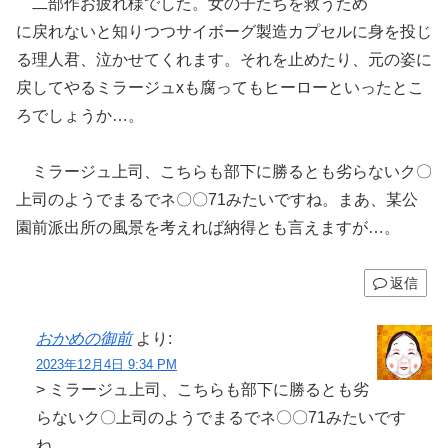
二部作お疲れ様でした。女の子たちを救うため
に戻れないと知りつつサイボーグ製造カプセルに身を投じ
る理人君、泣かせてくれます。それを止めたり、元の姿に
戻してやるミラージュxも腐ってもヒーローといったとこ
ろでしょうか…。
ミラージュ上司、こちらも部下に勝るとも劣らないク〇
上司のようでまるでネ〇〇71みたいですね。まあ、某公
園前派出所の風景を考えれば納得とも言えますが…。
返信
おかめの御前
より:
2023年12月4日 9:34 PM
> ミラージュ上司、こちらも部下に勝るとも劣
らないク〇上司のようでまるでネ〇〇71みたいです
ね。