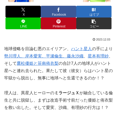
X
Facebook
はてブ
LINE
Pinterest
コピー
2023.12.03
地球侵略を目論む悪のエイリアン、
ハント星人
の手により
勢川理人、岸本愛実、平瀬倫生、藤永沙織
、
星本有理紗
、
そして
鷹松優姫と笹南侑衣梨
の合計7人の地球人がハント
星へと連れ去られた。果たして彼（彼女）らはハント星の
牢獄から脱出し、無事に地球へと生還できるのか！？
理人は、異星人ヒーローの
ミラージュＸ
が融合している倫
生と共に脱獄し、まずは改造手術寸前だった優姫と侑衣梨
を救い出した。そして愛実、沙織、有理紗の行方は！？