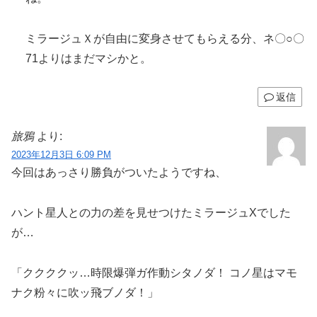
ミラージュＸが自由に変身させてもらえる分、ネ〇○〇
71よりはまだマシかと。
返信
旅鴉
より:
2023年12月3日 6:09 PM
今回はあっさり勝負がついたようですね、
ハント星人との力の差を見せつけたミラージュXでした
が…
「ククククッ…時限爆弾ガ作動シタノダ！ コノ星はマモ
ナク粉々に吹ッ飛ブノダ！」