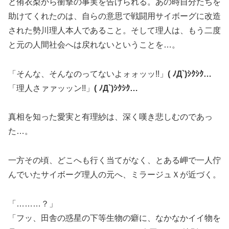
と侑衣梨から衝撃の事実を告げられる。あの時自分たちを
助けてくれたのは、自らの意思で戦闘用サイボーグに改造
された勢川理人本人であること。そして理人は、もう二度
と元の人間社会へは戻れないということを…。
「そんな、そんなのってないよォォッッ!!」
( ﾉД`)ｼｸｼｸ…
「理人さァァッッン!!」
( ﾉД`)ｼｸｼｸ…
真相を知った愛実と有理紗は、深く嘆き悲しむのであっ
た…。
一方その頃、どこへも行く当てがなく、とある岬で一人佇
んでいたサイボーグ理人の元へ、ミラージュＸが近づく。
「………？」
「フッ、田舎の惑星の下等生物の癖に、なかなかイイ物を