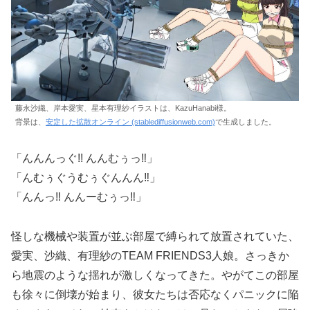
藤永沙織、岸本愛実、星本有理紗イラストは、KazuHanabi様。
背景は、
安定した拡散オンライン (stablediffusionweb.com)
で生成しました。
「んんんっぐ!! んんむぅっ‼」
「んむぅぐうむぅぐんんん‼」
「んんっ‼ んんーむぅっ‼」
怪しな機械や装置が並ぶ部屋で縛られて放置されていた、
愛実、沙織、有理紗のTEAM FRIENDS3人娘。さっきか
ら地震のような揺れが激しくなってきた。やがてこの部屋
も徐々に倒壊が始まり、彼女たちは否応なくパニックに陥