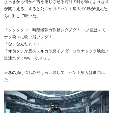
さっきから何か不吉を感じさせる時計の針が動くような音
が聞こえる。すると死にかけのハント星人の1匹が理人た
ちに対して呟いた。
「ククククッ…時限爆弾ガ作動シタノダ！ コノ星はマモ
ナク粉々に吹ッ飛ブノダ！」
「な、なんだと！？」
「オ前タチが反抗スルカラ悪イノダ。コウナッタラ地獄ノ
道連れダ！ww ぐぶっ…!!」
最悪の負け惜しみだけ言い残して、ハント星人は事切れ
た。