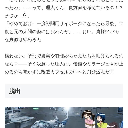
ったわ。……って、理人くん、貴方何を考えているの！？
まさか…💦」
「やめておけ。一度戦闘用サイボーグになったら最後、二
度と元の人間の姿には戻れんぞ。……おい、貴様!? バカ
な真似はやめろ!!」
構わない。それで愛実や有理紗ちゃんたちを助けられるの
なら！――そう決意した理人は、優姫やミラージュＸが止
めるのも聞かずに改造カプセルの中へと飛び込んだ！
脱出