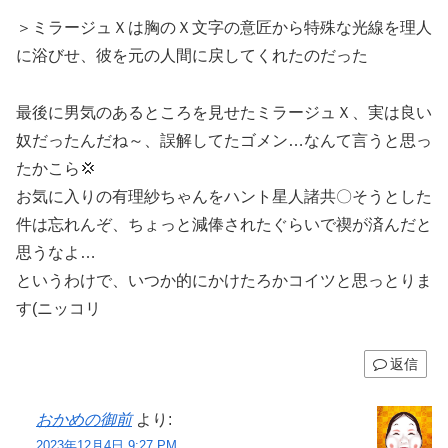
＞ミラージュＸは胸のＸ文字の意匠から特殊な光線を理人
に浴びせ、彼を元の人間に戻してくれたのだった
最後に男気のあるところを見せたミラージュＸ、実は良い
奴だったんだね～、誤解してたゴメン…なんて言うと思っ
たかこら💢
お気に入りの有理紗ちゃんをハント星人諸共〇そうとした
件は忘れんぞ、ちょっと減俸されたぐらいで禊が済んだと
思うなよ…
というわけで、いつか的にかけたろかコイツと思っとりま
す(ニッコリ
返信
おかめの御前
より:
2023年12月4日 9:27 PM