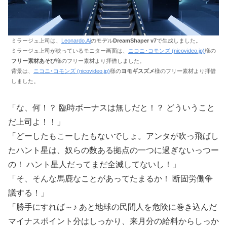
ミラージュ上司は、
Leonardo.Ai
のモデル
DreamShaper v7
で生成しました。
ミラージュ上司が映っているモニター画面は、
ニコニ･コモンズ (nicovideo.jp)
様の
フリー素材あそび
様のフリー素材より拝借しました。
背景は、
ニコニ･コモンズ (nicovideo.jp)
様の
ヨモギスズメ
様のフリー素材より拝借
しました。
「な、何！？ 臨時ボーナスは無しだと！？ どういうこと
だ上司よ！！」
「どーしたもこーしたもないでしょ。アンタが吹っ飛ばし
たハント星は、奴らの数ある拠点の一つに過ぎないっつー
の！ ハント星人だってまだ全滅してないし！」
「そ、そんな馬鹿なことがあってたまるか！ 断固労働争
議する！」
「勝手にすれば～♪ あと地球の民間人を危険に巻き込んだ
マイナスポイント分はしっかり、来月分の給料からしっか