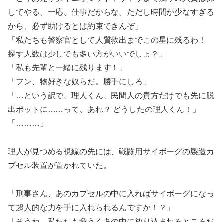
してやる。一応、仕事だからな。ただし時間が少なすぎる
から、必ず助けるとは約束できんぞ」
「私たちも警察官として人質救出までこの星に残るわ！
探す人数は少しでも多い方がいいでしょ？」
「私も先輩と一緒に残ります！」
「フン、物好きな奴らだ。勝手にしろ」
「…という訳で、理人くん、民間人の貴方だけでも先に脱
出ポットに……って、あれ？ どうしたの理人くん！」
「………」
理人が見つめる視線の先には、戦闘用サイボーグの製造カ
プセル装置が置かれていた。
「刑事さん、あのカプセルの中に入ればサイボーグになっ
て超人的な力を手に入れられるんですか！？」
「そうね。私たちも危うくあの中に放り込まれるところだ