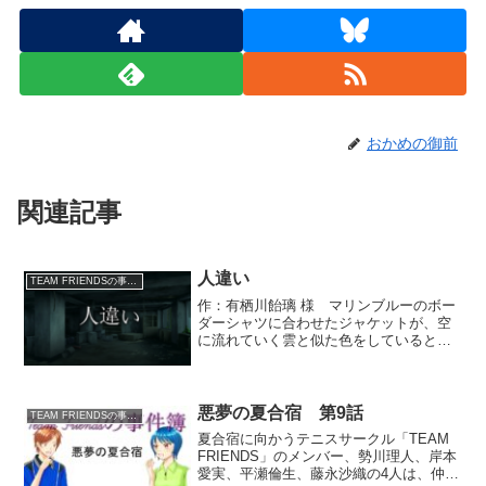
おかめの御前
関連記事
人違い
TEAM FRIENDSの事件簿
作：有栖川飴璃 様 マリンブルーのボー
ダーシャツに合わせたジャケットが、空
に流れていく雲と似た色をしていると知
った昼下がり。ぼんやりとそんなことを
考えて、見上げるのをやめた後、鞄を肩
へと掛ける。在籍している都内の大学
で、今日の分の講義を受け...
悪夢の夏合宿 第9話
TEAM FRIENDSの事件簿
夏合宿に向かうテニスサークル「TEAM
FRIENDS」のメンバー、勢川理人、岸本
愛実、平瀬倫生、藤永沙織の4人は、仲の