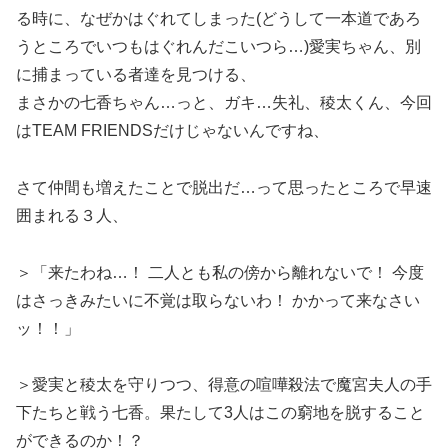
る時に、なぜかはぐれてしまった(どうして一本道であろ
うところでいつもはぐれんだこいつら…)愛実ちゃん、別
に捕まっている者達を見つける、
まさかの七香ちゃん…っと、ガキ…失礼、稜太くん、今回
はTEAM FRIENDSだけじゃないんですね、
さて仲間も増えたことで脱出だ…って思ったところで早速
囲まれる３人、
＞「来たわね…！ 二人とも私の傍から離れないで！ 今度
はさっきみたいに不覚は取らないわ！ かかって来なさい
ッ！！」
＞愛実と稜太を守りつつ、得意の喧嘩殺法で魔宮夫人の手
下たちと戦う七香。果たして3人はこの窮地を脱すること
ができるのか！？