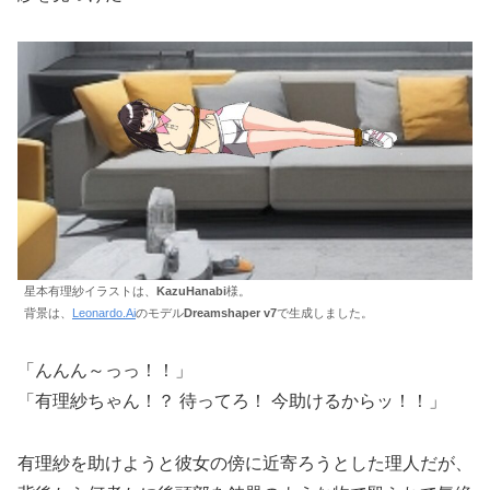
星本有理紗イラストは、
KazuHanabi
様。
背景は、
Leonardo.Ai
のモデル
Dreamshaper v7
で生成しました。
「んんん～っっ！！」
「有理紗ちゃん！？ 待ってろ！ 今助けるからッ！！」
有理紗を助けようと彼女の傍に近寄ろうとした理人だが、