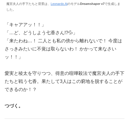
魔宮夫人の手下たちと背景は、
Leonardo.Ai
のモデル
Dreamshaper v7
で生成しま
した。
「キャアアッ！！」
「…ど、どうしよう七香さん!?💦」
「来たわね…！ 二人とも私の傍から離れないで！ 今度は
さっきみたいに不覚は取らないわ！ かかって来なさい
ッ！！」
愛実と稜太を守りつつ、得意の喧嘩殺法で魔宮夫人の手下
たちと戦う七香。果たして3人はこの窮地を脱することが
できるのか！？
つづく。