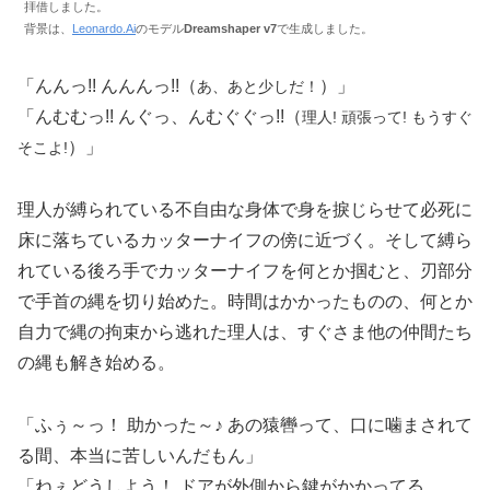
拝借しました。
背景は、
Leonardo.Ai
のモデル
Dreamshaper v7
で生成しました。
「んんっ!! んんんっ!!（
）」
あ、あと少しだ！
「んむむっ!! んぐっ、んむぐぐっ!!（
理人! 頑張って! もうすぐ
）」
そこよ!
理人が縛られている不自由な身体で身を捩じらせて必死に
床に落ちているカッターナイフの傍に近づく。そして縛ら
れている後ろ手でカッターナイフを何とか掴むと、刃部分
で手首の縄を切り始めた。時間はかかったものの、何とか
自力で縄の拘束から逃れた理人は、すぐさま他の仲間たち
の縄も解き始める。
「ふぅ～っ！ 助かった～♪ あの猿轡って、口に噛まされて
る間、本当に苦しいんだもん」
「ねぇどうしよう！ ドアが外側から鍵がかかってる