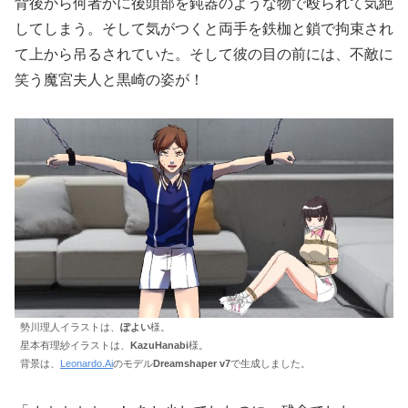
背後から何者かに後頭部を鈍器のような物で殴られて気絶
してしまう。そして気がつくと両手を鉄枷と鎖で拘束され
て上から吊るされていた。そして彼の目の前には、不敵に
笑う魔宮夫人と黒崎の姿が！
勢川理人イラストは、
ぽよい
様。
星本有理紗イラストは、
KazuHanabi
様。
背景は、
Leonardo.Ai
のモデル
Dreamshaper v7
で生成しました。