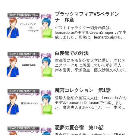
ブラックマフィアVSベラドン
TEAM FRIENDSの事件簿
ナ 序章
ゲストキャラクター紹介画像は、
leonardo.aiのモデルDreamShaper v7で生
成しました。画像は、leonardo.aiのモデ
ルDreamShaper v7で生成しました。蜂嶺
はちみね 百合子ゆりこ 日本有数の大企
業で裏社会と...
白髪館での対決
TEAM FRIENDSの事件簿
首都圏にある某公立大学に通い、同じテ
ニスサークルに所属している勢川理人、
岸本愛実、平瀬倫生、藤永沙織の4人が普
段アルバイトをしているテニスショップ
兼テニススクールのオーナー、朝比奈倫
太郎には知られざるもう一つの顔があっ
た。元警察庁キャリア官...
魔宮コレクション 第1話
TEAM FRIENDSの事件簿
登場人物紹介魔宮夫人は、Leonardo.Aiの
モデルLeonardo Diffusionで生成しまし
た。魔宮夫人まみやふじん ― 本名
「間宮まみや 悦子えつこ」。旧華族の血
を引くと自称する年齢不詳、正体不明の
謎の女。犯罪組織の女首領であり...
悪夢の夏合宿 第15話
TEAM FRIENDSの事件簿
夏合宿に向かうテニスサークル「TEAM