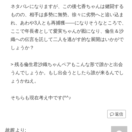
ネタバレになりますが、この後七香ちゃんは健闘する
ものの、相手は多勢に無勢。徐々に劣勢へと追い込ま
れ、あわや3人とも再捕獲――になりそうなところで、
ここで年長者として愛実ちゃんが囮になり、倫生＆沙
織への伝言を託して二人を逃がす的な展開はいかがで
しょうか？
> 残る倫生君沙織ちゃんペアもこんな形で誰かと出会
うんでしょうか。もし出会うとしたら誰が来るんでし
ょうかねえ。
そちらも現在考え中です(^^♪
返信
旅鴉
より: