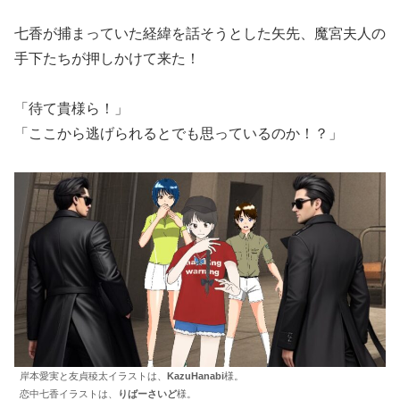
七香が捕まっていた経緯を話そうとした矢先、魔宮夫人の
手下たちが押しかけて来た！
「待て貴様ら！」
「ここから逃げられるとでも思っているのか！？」
岸本愛実と友貞稜太イラストは、
KazuHanabi
様。
恋中七香イラストは、
りばーさいど
様。