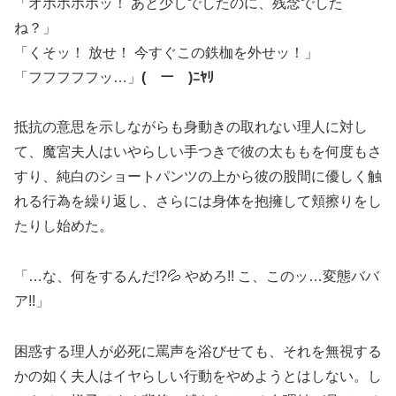
「オホホホホッ！ あと少しでしたのに、残念でした
ね？」
「くそッ！ 放せ！ 今すぐこの鉄枷を外せッ！」
「フフフフフッ…」
(￣ー￣)ﾆﾔﾘ
抵抗の意思を示しながらも身動きの取れない理人に対し
て、魔宮夫人はいやらしい手つきで彼の太ももを何度もさ
すり、純白のショートパンツの上から彼の股間に優しく触
れる行為を繰り返し、さらには身体を抱擁して頬擦りをし
たりし始めた。
「…な、何をするんだ!?💦 やめろ!! こ、このッ…変態ババ
ア!!」
困惑する理人が必死に罵声を浴びせても、それを無視する
かの如く夫人はイヤらしい行動をやめようとはしない。し