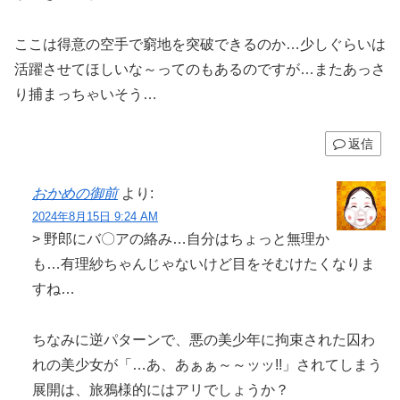
ここは得意の空手で窮地を突破できるのか…少しぐらいは
活躍させてほしいな～ってのもあるのですが…またあっさ
り捕まっちゃいそう…
返信
おかめの御前
より:
2024年8月15日 9:24 AM
> 野郎にバ〇アの絡み…自分はちょっと無理か
も…有理紗ちゃんじゃないけど目をそむけたくなりま
すね…
ちなみに逆パターンで、悪の美少年に拘束された囚わ
れの美少女が「…あ、あぁぁ～～ッッ!!」されてしまう
展開は、旅鴉様的にはアリでしょうか？