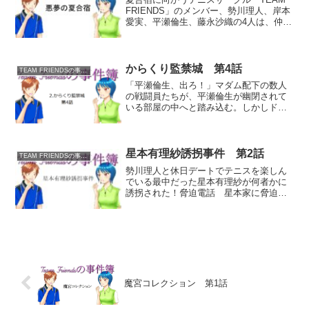
FRIENDS」のメンバー、勢川理人、岸本
愛実、平瀬倫生、藤永沙織の4人は、仲の
良い後輩の女子高生・星本有理紗を誘っ
て、目的地である鬼哭山きこくさんのキ
ャンプ場にやって来たのだが……。凶悪
犯によるキャ...
からくり監禁城 第4話
TEAM FRIENDSの事件簿
「平瀬倫生、出ろ！」マダム配下の数人
の戦闘員たちが、平瀬倫生が幽閉されて
いる部屋の中へと踏み込む。しかしドア
を開けて中へと入った途端、物陰に隠れ
て待ち構えていた倫生が戦闘員めがけて
突進して体当たり。戦闘員が怯んだすき
に部屋の外へと逃げ出そう...
星本有理紗誘拐事件 第2話
TEAM FRIENDSの事件簿
勢川理人と休日デートでテニスを楽しん
でいる最中だった星本有理紗が何者かに
誘拐された！脅迫電話 星本家に脅迫電
話が掛けられ、娘の有理紗と引き換えに
身代金200万円が要求された。犯人は大胆
不敵にも有理紗の両親に対して警察への
通報を容認。「警察に...
魔宮コレクション 第1話