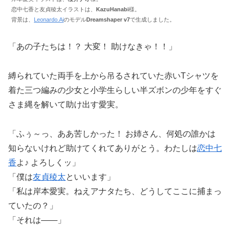
恋中七香と友貞稜太イラストは、
KazuHanabi
様。
背景は、
Leonardo.Ai
のモデル
Dreamshaper v7
で生成しました。
「あの子たちは！？ 大変！ 助けなきゃ！！」
縛られていた両手を上から吊るされていた赤いTシャツを
着た三つ編みの少女と小学生らしい半ズボンの少年をすぐ
さま縄を解いて助け出す愛実。
「ふぅ～っ、ああ苦しかった！ お姉さん、何処の誰かは
知らないけれど助けてくれてありがとう。わたしは
恋中七
香
よ♪ よろしくッ」
「僕は
友貞稜太
といいます」
「私は岸本愛実。ねえアナタたち、どうしてここに捕まっ
ていたの？」
「それは――」