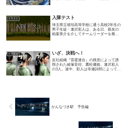
覇権を巡って争っていた。そんな時代に
ひょんなことからタイムスリップして迷
い込んでしまった平凡な普通の高校生、
夏幹時生と広田真衣の二...
入隊テスト
イラスト
埼玉県立琥珀高等学校に通う高校2年生の
男子生徒・逢沢彩人は、ある日、親友の
柏葉章介を介してチームリーダーを務め
る女子大生・羽鳥瑠璃華から彼女が率い
るサバイバルゲームチーム
『DRYADES（ドリュアデス）』にスカ
ウトされた。最初は「俺、サバゲ...
いざ、決戦へ！
イラスト
反社組織『雷霆連合』の残党によって誘
拐された綾塚音祢、鷹松優姫、逢沢彩人
の3人。途中、彩人は寺瀬詩郎によって救
い出され、優姫の機転で一人だけ脱出で
きた音祢とも合流。さらに優姫をも助け
出して後は敵のアジトから脱出するだけ
かと思われたが、笹南侑...
かんなづき駅 予告編