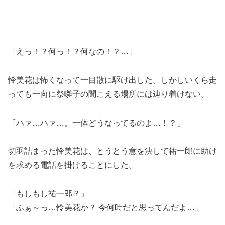
「えっ！？何っ！？何なの！？…」
怜美花は怖くなって一目散に駆け出した。しかしいくら走
っても一向に祭囃子の聞こえる場所には辿り着けない。
「ハァ…ハァ…。一体どうなってるのよ…！？」
切羽詰まった怜美花は、とうとう意を決して祐一郎に助け
を求める電話を掛けることにした。
「もしもし祐一郎？」
「ふぁ～っ…怜美花か？ 今何時だと思ってんだよ…」