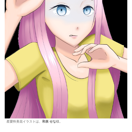
星愛怜美花イラストは、
和泉 せな
様。