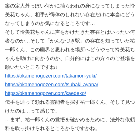
案の定人外っぽい何かに捕らわれの身になってしまった怜
美花ちゃん、相手が得体のしれない存在だけに本当にどう
なってしまうのか気になるところです…
そして怜美花ちゃんに声をかけたきた存在とはいったい何
者なのか…そして「かんなづき駅」の存在を知っていた祐
一郎くん、この幽界と思われる場所へどうやって怜美花ち
ゃんを助けに向かうのか、自分的にはこの方々のご登場を
願いたいところですね↓
https://okamenogozen.com/takamori-yuki/
https://okamenogozen.com/tsubaki-ayana/
https://okamenogozen.com/kaedeko/
伝手を辿って頼れる霊能者を探す祐一郎くん、そして見つ
けたのは…って感じで、
…まず、祐一郎くんの覚悟を確かめるために、法外な依頼
料を吹っ掛けられるところからですかね。