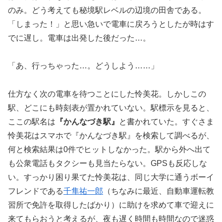
のみ。どう考えても秘境駅レベルの辺境の田舎である。
「しまった！」と思い急いで電車に戻ろうとしたが時はす
でに遅し。電車は出発した後だった…。
「あ、行っちゃった…。どうしよう……」
仕方なく次の電車を待つことにした怜美花。しかしこの
駅、どこにも時刻表が置かれていない。駅標示を見ると、
ここの駅名は
『かんなづき駅』
と書かれていた。すぐさま
怜美花はスマホで『かんなづき駅』を検索して調べるが、
何と検索結果は0件でヒットしなかった。駅から外へ出て
も公衆電話もタクシーも見当たらない。GPSも反応しな
い。すっかり困り果てた怜美花は、同じ大学に通うボーイ
フレンドである
千隼祐一郎
（
ちなみに最近、自動車運転教
習所で免許を取得したばかり
）に助けを求めて車で迎えに
来てもらおうと考えるが、夜も遅く時間も時間なので迷惑