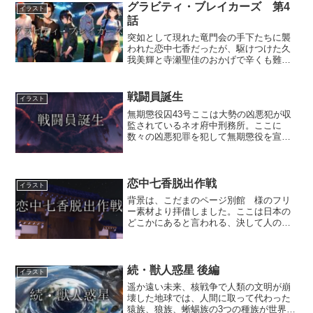
グラビティ・ブレイカーズ 第4
イラスト
話
突如として現れた竜門会の手下たちに襲
われた恋中七香だったが、駆けつけた久
我美輝と寺瀬聖佳のおかげで辛くも難を
逃れた。※chatGPTで生成した文章に、
一部編集を加えております。張天喜VS劉
鉄嶺 横浜港に並ぶコンテナ群を抜け、
戦闘員誕生
イラスト
冷たい潮風を受け...
無期懲役囚43号ここは大勢の凶悪犯が収
監されているネオ府中刑務所。ここに
数々の凶悪犯罪を犯して無期懲役を宣告
された一人の男が服役していた。「お
い、起きろ43号！ もう朝の6時だぞ！」
「うるせぇなぁ～！ なんでぇ、毎朝6時
に叩き起こしやがって...
恋中七香脱出作戦
イラスト
背景は、こだまのページ別館 様のフリ
ー素材より拝借しました。ここは日本の
どこかにあると言われる、決して人の踏
み入らぬ秘境の奥地に築かれた世界征服
を企む悪の秘密結社おかめ党の本拠地で
あるおかめ城である！その外観は豊臣時
代の黒塗りの大坂城に酷似...
続・獣人惑星 後編
イラスト
遥か遠い未来、核戦争で人類の文明が崩
壊した地球では、人間に取って代わった
猿族、狼族、蜥蜴族の3つの種族が世界の