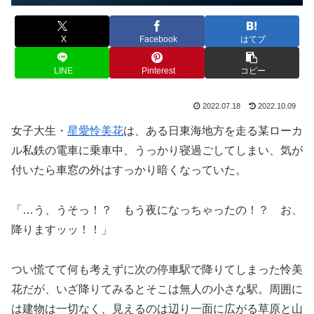
X
Facebook
はてブ
LINE
Pinterest
コピー
2022.07.18
2022.10.09
女子大生・
星愛怜美花
は、ある日東海地方を走る某ローカ
ル私鉄の電車に乗車中、うっかり寝過ごしてしまい、気が
付いたら車窓の外はすっかり暗くなっていた。
「…う、うそっ！？ もう夜になっちゃったの！？ お、
降りますッッ！！」
つい慌てて何も考えずに次の停車駅で降りてしまった怜美
花だが、いざ降りてみるとそこは無人の小さな駅。周囲に
は建物は一切なく、見えるのは辺り一面に広がる草原と山