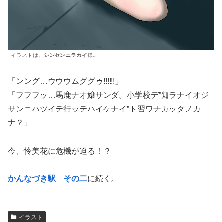
イラストは、
シンセンニラカイ
様。
「ンング…ウウウムググゥ!!!!!!」
「フフフッ…馬鹿ナオ嬢サンダ。小学校デ”知ラナイオジ
サンニハツイテ行ッテハイケナイ”ト習ワナカッタノカ
ナ？」
今、怜美花に危機が迫る！？
かんなづき駅 その二
に続く。
イラスト