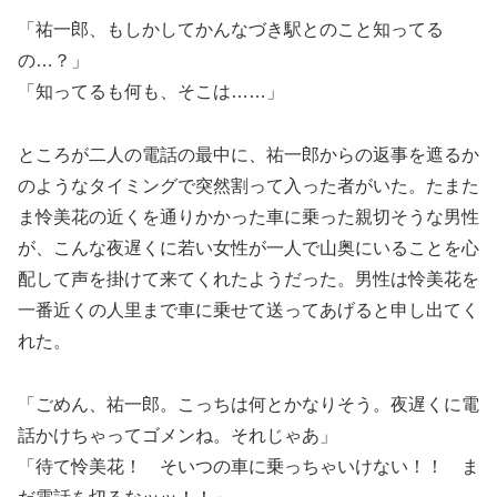
「祐一郎、もしかしてかんなづき駅とのこと知ってる
の…？」
「知ってるも何も、そこは……」
ところが二人の電話の最中に、祐一郎からの返事を遮るか
のようなタイミングで突然割って入った者がいた。たまた
ま怜美花の近くを通りかかった車に乗った親切そうな男性
が、こんな夜遅くに若い女性が一人で山奥にいることを心
配して声を掛けて来てくれたようだった。男性は怜美花を
一番近くの人里まで車に乗せて送ってあげると申し出てく
れた。
「ごめん、祐一郎。こっちは何とかなりそう。夜遅くに電
話かけちゃってゴメンね。それじゃあ」
「待て怜美花！ そいつの車に乗っちゃいけない！！ ま