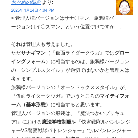
おかめの御前
より:
2025年4月14日 4:04 PM
> 管理人様バージョンはサナ〇マン、旅鴉様バ
ージョンはイ〇ズマン、という位置づけですが…。
それは管理人も考えました。
ただ
サナギマン
（『仮面ライダークウガ』では
グロー
イングフォーム
）に相当するのは、旅鴉様バージョン
の「シンプルスタイル」が適切ではないかと管理人は
考えます。
旅鴉様バージョンの「オーソドックススタイル」が、
『仮面ライダークウガ』でいうところの
マイティフォ
ーム（基本形態）
に相当すると思います。
管理人バージョンの服装は、『魔法つかいプリキュ
ア!』における
魔法学校制服
や『快盗戦隊ルパンレンジ
ャーVS警察戦隊パトレンジャー』でルパンレンジャー