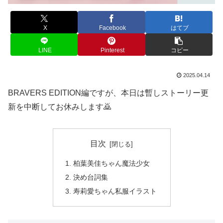
X
Facebook
はてブ
LINE
Pinterest
コピー
2025.04.14
BRAVERS EDITION編ですが、本日は暫しストーリー更
新を中断してお休みします🙇
目次
柏葉美佳ちゃん魔法少女
決め台詞集
寿莉愛ちゃん私服イラスト