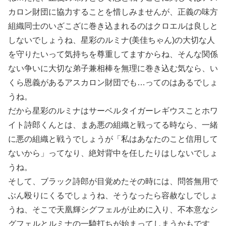
カロン財団に協力することを惜しみませんが、正義の味方
組織同士のいざこざに巻き込まれるのはクロエルは良しと
しないでしょうね、星彩のルミナ(美佳ちゃん)の大切な人
を守りたいって気持ちを尊重してますからね、そんな関係
ない争いに大切な弟子兼相棒を無理に巻き込む気なら、い
くら恩義があるアスカロン財団でも…ってのはあるでしょ
うね。
だから星彩のルミナはサーベルタイガーレギウスことホワ
イト詩郎くんとは、まあ悪の組織と戦ってる時なら、一緒
に悪の組織と戦うでしょうが「私はあなたのこと信用して
ないから」ってなり、絶対背中を任したりはしないでしょ
うね。
そして、ブラック詩郎が目覚めたその時には、問答無用で
ぶん殴りにくるでしょうね、そうなったら容赦なしでしょ
うね、そこで天凰輝シグフェルが止めに入り、不本意なシ
グフェルとルミナの一騎打ちが始まってしまうかもです