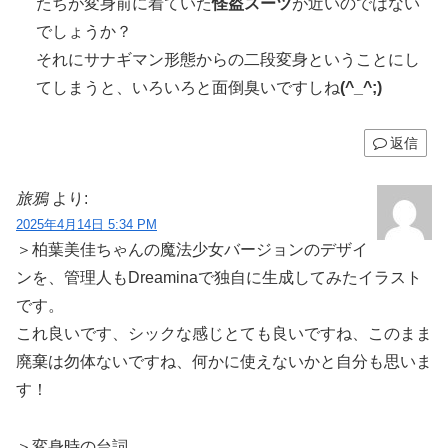
たちが変身前に着ていた
怪盗スーツ
が近いのではない
でしょうか？
それにサナギマン形態からの二段変身ということにし
てしまうと、いろいろと面倒臭いですしね
(^_^;)
返信
旅鴉
より:
2025年4月14日 5:34 PM
＞柏葉美佳ちゃんの魔法少女バージョンのデザイ
ンを、管理人もDreaminaで独自に生成してみたイラスト
です。
これ良いです、シックな感じとても良いですね、このまま
廃棄は勿体ないですね、何かに使えないかと自分も思いま
す！
＞変身時の台詞