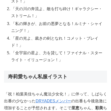
スト！」
「天の川の奔流よ、敵を打ち砕け！ギャラクシー・
ストリーム！」
「私の輝きが、お前の悪夢となる！ルミナ・シャイ
ニング！」
「星の光よ、裁きの剣となれ！コメット・ブレイ
ド！」
「全宇宙の星よ、力を貸して！ファイナル・スター
ライト・イリュージョン！」
寿莉愛ちゃん私服イラスト
「祝！柏葉美佳ちゃん魔法少女化！」に伴って、しばらく
出番の少なかった
DRYADESメンバー
の出番も今後急激に
増加することが予想されます。そこで
里恵
ちゃん、
彩美
ち