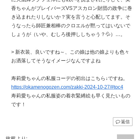
香ちゃんがブレイバーズVSアスカロン財団の政争に巻
き込まれたりしないか？実を言うと心配してます。そ
うなったら師匠兼相棒のクロエルが黙ってはいないで
しょうが（いや、むしろ後押ししちゃう？💦）…。
> 新衣装、良いですね～、この娘は他の娘よりも色々
お洒落してそうなイメージなんですよね
寿莉愛ちゃんの私服コーデの初出はこちら↓ですね。
https://okamenogozen.com/zakki-2024-10-27/#toc4
寿莉愛ちゃんの私服姿の着衣緊縛絵も早く見たいもの
です！
返信
旅鴉
より: