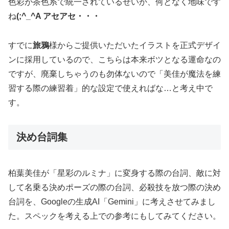
色彩が茶色系で統一されているせいか、何となく地味です
ね
(;^_^A アセアセ・・・
すでに
旅鴉
様からご提供いただいたイラストを正式デザイ
ンに採用しているので、こちらは本来ボツとなる運命なの
ですが、廃棄しちゃうのも勿体ないので「美佳が魔法を練
習する際の練習着」的な設定で使えればな…と考え中で
す。
決め台詞集
柏葉美佳が「星彩のルミナ」に変身する際の台詞、敵に対
して名乗る決めポーズの際の台詞、必殺技を放つ際の決め
台詞を、Googleの生成AI「Gemini」に考えさせてみまし
た。スペックを考える上での参考にもしてみてください。