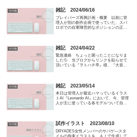
雑記 2024/06/16
その他
ブレイバーズ再興計画・概要 以前に管
理人が別の創作企画で使っていた、スパ
ロボでの自軍陣営的なポジションの正義
のスーパーヒーロー連合軍組織『ブレイ
バーズ』の設定を、このまま永遠にお蔵
入りさせてしまうのは非常に勿体ないの
で、こちらのブログでも再...
雑記 2024/04/22
その他
緊急連絡 ちょっと困ったことになりま
した💦 当ブログからリンクを貼らせて
頂いている『ヲトハチ亭』様、『大首領
JUDOの少年少女危機管理館』様、『落人
村 真伝』（旧ブログの『落人村 移転所』
も含む）様のサイトが、以下のような画
面（左上に「セキ...
雑記 2023/05/14
その他
本日は管理人が最近ハマっているイラス
トAI『Leonardo AI』において、今、管理
人が主に使っている各モデルついて自由
気ままに幾つか語って行きたいと思いま
す。DreamShaper V5半ズボン少年をこよ
なく愛する管理人にとって鼻血(*...
試作イラスト 2023/08/10
その他
DRYADES女性メンバーのサバゲ―スタ
イルの拘束イラストを、ＡＩで生成して