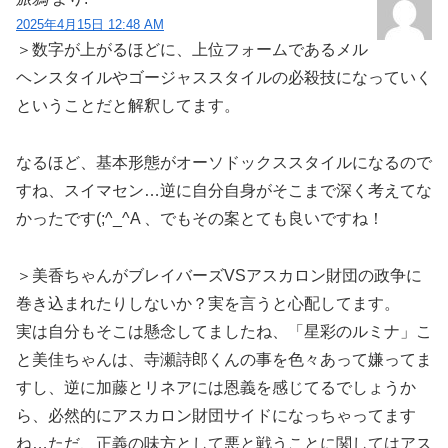
2025年4月15日 12:48 AM
＞数字が上がるほどに、上位フォームであるメル
ヘンスタイルやゴージャススタイルの必殺技になっていく
ということだと解釈してます。
なるほど、基本形態がオーソドックススタイルになるので
すね、スイマセン…逆に自分自身がそこまで深く考えてな
かったです(;^_^A 、でもその案とても良いですね！
＞美香ちゃんがブレイバーズVSアスカロン財団の政争に
巻き込まれたりしないか？実を言うと心配してます。
実は自分もそこは懸念してましたね、「星彩のルミナ」こ
と美佳ちゃんは、寺瀬詩郎くんの事を色々あって嫌ってま
すし、逆に加藤とリネアには恩義を感じてるでしょうか
ら、必然的にアスカロン財団サイドになっちゃってます
ね…ただ、正義の味方として悪と戦うことに関してはアス