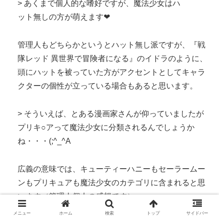
> あくまで個人的な嗜好ですが、魔法少女はハ
ット無しの方が萌えます❤
管理人もどちらかというとハット無し派ですが、『戦
隊レッド 異世界で冒険者になる』のイドラのように、
頭にハットを被っていた方がアクセントとしてキャラ
クターの個性が立っている場合もあると思います。
> そういえば、とある漫画家さんが仰っていましたが
プリキ○アって魔法少女に分類されるんでしょうか
ね・・・(;^_^A
広義の意味では、キューティーハニーもセーラームー
ンもプリキュアも魔法少女のカテゴリに含まれると思
います（管理人個人の感想です）。
メニュー
ホーム
検索
トップ
サイドバー