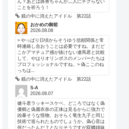
ん？あとは路香ちゃんが二人にチクらない
ことを祈ろう！
鏡の中に消えたアイドル 第22話
おかめの御前
2026.08.08
> やっぱり日頃からそうゆう信頼関係と常
時連絡し合おうことは必要ですね。まだど
こかアマチュア感が抜けない遼馬君と比較
して、やはりオリンポスのメンバーたちは
プロフェッショナルですね。> 偽ここのね
っちは...
鏡の中に消えたアイドル 第22話
S-A
2026.08.07
健斗君ラッキースケベ、どころではなく偽
優鶴と偽麗衣奈の正体は見るからに強力で
凶暴そうな怪物、おそらく竜生九子と同じ
技術で造られたものでしょうか。偽心音は
何だったんだ？となりそうですが双螭姉妹