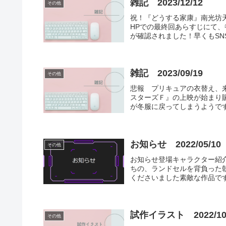
雑記 2023/12/12
その他
祝！『どうする家康』南光坊天
HPでの最終回あらすじにて
が確認されました！早くもSN
雑記 2023/09/19
その他
悲報 プリキュアの衣替え、来週
スターズＦ』の上映が始まり
が冬服に戻ってしまうようです( ﾉ
お知らせ 2022/05/10
その他
お知らせ登場キャラクター紹
ちの、ランドセルを背負った
くださいました素敵な作品です
試作イラスト 2022/10
その他