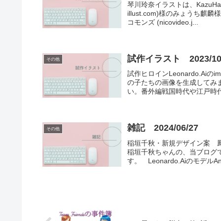
琴川玲奈イラストは、KazuHa
illust.com)様のみょう
コモンズ (nicovideo.j...
試作イラスト 2023/10
その他
試作ヒロインLeonardo.Ai
の子たちの画像を生成してみ
い。番外編戦国時代や江戸時代
雑記 2024/06/27
その他
稲垣千秋・新規デザイン案 
稲垣千秋ちゃんの、当ブログ
す。 Leonardo.AiのモデルAnime