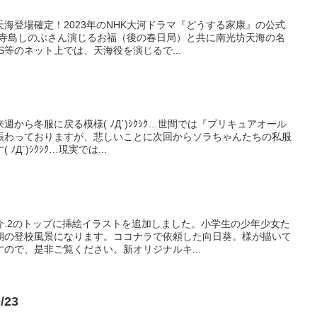
海登場確定！2023年のNHK大河ドラマ『どうする家康』の公式
、寺島しのぶさん演じるお福（後の春日局）と共に南光坊天海の名
S等のネット上では、天海役を演じるで...
から冬服に戻る模様( ﾉД`)ｼｸｼｸ…世間では『プリキュアオール
賑わっておりますが、悲しいことに次回からソラちゃんたちの私服
Д`)ｼｸｼｸ…現実では...
介.2のトップに挿絵イラストを追加しました。小学生の少年少女た
朝の登校風景になります。ココナラで依頼した向日葵。様が描いて
ので、是非ご覧ください。新オリジナルキ...
/23