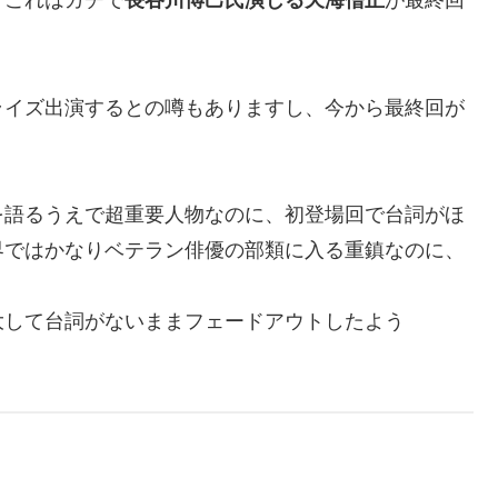
。これはガチで
長谷川博己氏演じる天海僧正
が最終回
？
ライズ出演するとの噂もありますし、今から最終回が
を語るうえで超重要人物なのに、初登場回で台詞がほ
界ではかなりベテラン俳優の部類に入る重鎮なのに、
大して台詞がないままフェードアウトしたよう