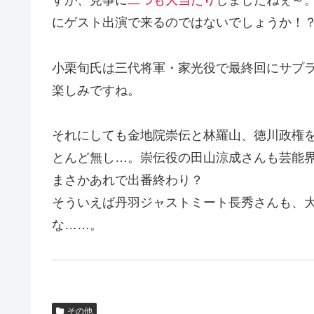
すが、見事に
二つも大当たり
しましたねぇ～
にゲスト出演で来るのではないでしょうか！
小栗旬氏は三代将軍・家光役で最終回にサプ
楽しみですね。
それにしても金地院崇伝と林羅山、徳川政権
とんど無し…。崇伝役の田山涼成さんも芸能
まさかあれで出番終わり？
そういえば丹羽ジャストミート長秀さんも、
な……。
その他