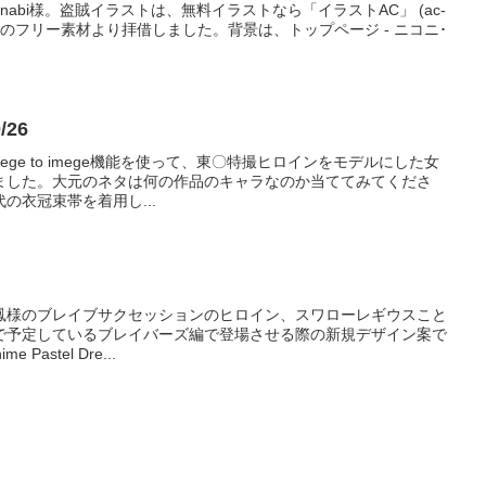
nabi様。盗賊イラストは、無料イラストなら「イラストAC」 (ac-
ち麒麟様のフリー素材より拝借しました。背景は、トップページ - ニコニ･
/26
のimege to imege機能を使って、東〇特撮ヒロインをモデルにした女
ました。大元のネタは何の作品のキャラなのか当ててみてくださ
の衣冠束帯を着用し...
鳳様のブレイブサクセッションのヒロイン、スワローレギウスこと
で予定しているブレイバーズ編で登場させる際の新規デザイン案で
 Pastel Dre...