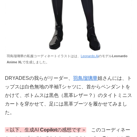
羽鳥瑠璃華の私服コーディネートイラストはは、
Leonardo.Ai
のモデル
Leonardo
Anime XL
で生成しました。
DRYADESの我らがリーダー、
羽鳥瑠璃華
姐さんには、ト
ップスは白色無地の半袖Tシャツに、首からペンダントを
かけて、ボトムスは黒色（黒革レザー？）のタイトミニス
カートを穿かせて、足には黒革ブーツを履かせてみまし
た。
＜以下、生成AI
Copilot
の感想です＞
このコーディネー