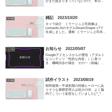
がまだ固まりきっていないので、本日も
お休みします。その代わりLeonardo.Aiの
モデルDreamShaper v7を使って、当ブロ
グのオリキャラ娘たちの水着イラス...
雑記 2023/10/20
その他
キャラ紹介 ミラージュ上司画像は、
Leonardo.AiのモデルDreamShaper v7で
生成しました。通称: ミラージュ上司本
名: ツィズンルア=トンヤ=バレレナ=プニ
ュロサ役職・階級: ミラージュ星治安維持
局隊長外見: ミラージュ星...
お知らせ 2022/05/07
その他
Googleアドセンスからの警告（アダルト
なコンテンツ「性的な内容」）に基づ
き、磯崎詩歩の場合 その一（前編）磯
崎詩歩の場合 その一（中編）以上の記
事を削除いたしました。また、磯崎詩歩
の場合 その一（後編）以上の記事の投
稿の予定も中止いたし...
試作イラスト 2023/08/19
その他
昭和後期～平成初期の特撮ヒーローにあ
りそうな展開管理人は幼少の頃、よく脳
内でこういう妄想をしていました(;^_^A
アセアセ・・・人物は、Leonardo.Aiのモ
デルDreamShaper v7で生成しました。背
景は、Stable Dif...