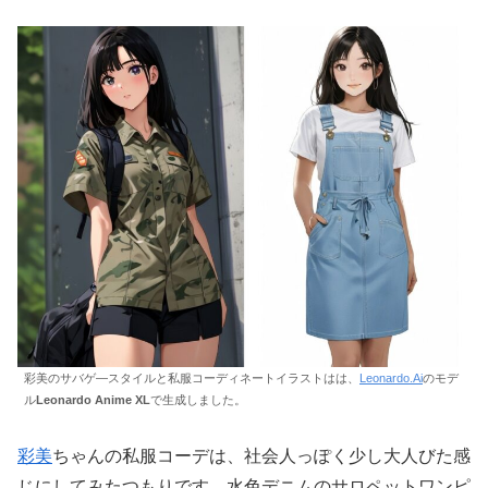
彩美のサバゲ―スタイルと私服コーディネートイラストはは、
Leonardo.Ai
のモデ
ル
Leonardo Anime XL
で生成しました。
彩美
ちゃんの私服コーデは、社会人っぽく少し大人びた感
じにしてみたつもりです。水色デニムのサロペットワンピ