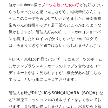
確かbakubond様は
ブーツを履いた女の子
がお好みでい
らっしゃったなと思い返しながら、瑠璃華姐さんには
今回このコーデを選ばせていただきました。笹南侑衣
梨ちゃんの婦警ルックと若干被るところがあるような
気がしますが、管理人好みの白ミニスカor白ショーパ
ンを着用したヒロインばかりしかいない当ブログで
は、あまり大きな問題ではないかもしれませんね(^^♪
> D’○C○UB様の作品ではレザーミニ＆ブーツのボトム
にサテンブラウス＆スカーフのトップを合わせるコー
ディネートがよく見られますが、機会があればこちら
でも…、という風には考えております。
管理人も時折
DH〇LIC
や
SON〇U〇ARA（SO〇A）
な
どの韓流ファッション系の通販サイトをよく覗いてお
ります（直接買い物はしませんが…）。水着やら下着