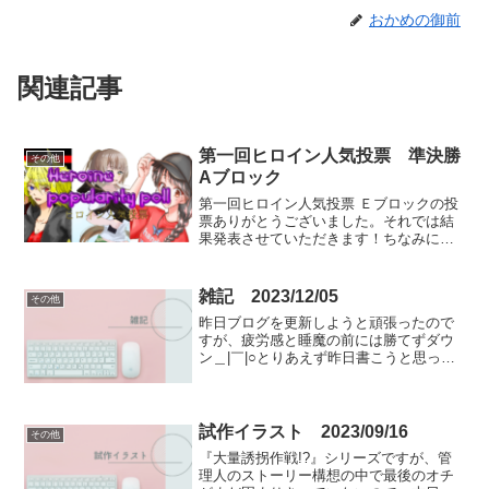
おかめの御前
関連記事
第一回ヒロイン人気投票 準決勝
その他
Aブロック
第一回ヒロイン人気投票 Ｅブロックの投
票ありがとうございました。それでは結
果発表させていただきます！ちなみに今
回も投票総数は5票と少なめでした。1
位：フィリス=ミラ=エクセリア 3票2
位：天岸アンジェリカ愛優美、瀬尾梨
雑記 2023/12/05
その他
帆 それぞれ1票ずつ結...
昨日ブログを更新しようと頑張ったので
すが、疲労感と睡魔の前には勝てずダウ
ン＿|￣|○とりあえず昨日書こうと思った
記事を、雑記の形に直して投稿します。
おかめ党の新戦力何か最近悪事らしい悪
事を働いていないような気もする悪の組
織おかめ党ですが、こ...
試作イラスト 2023/09/16
その他
『大量誘拐作戦!?』シリーズですが、管
理人のストーリー構想の中で最後のオチ