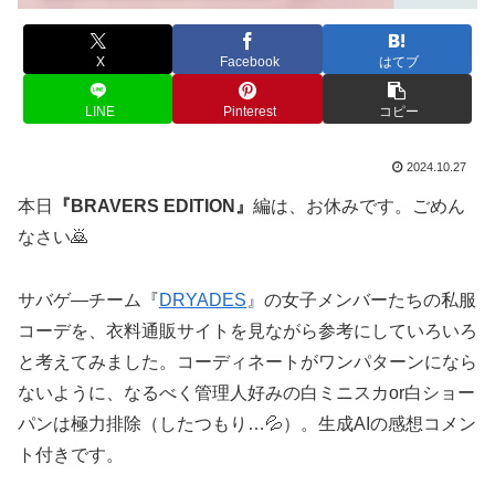
X
Facebook
はてブ
LINE
Pinterest
コピー
2024.10.27
本日
『BRAVERS EDITION』
編は、お休みです。ごめん
なさい🙇
サバゲ―チーム『
DRYADES
』の女子メンバーたちの私服
コーデを、衣料通販サイトを見ながら参考にしていろいろ
と考えてみました。コーディネートがワンパターンになら
ないように、なるべく管理人好みの白ミニスカor白ショー
パンは極力排除（したつもり…💦）。生成AIの感想コメン
ト付きです。