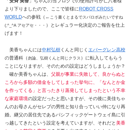
「
安斉 美香
」ちゃんの当ブログでの使用許可が亡八者様
より下りましたので、ここで皆様に
ROBOT CROSS
WORLD
への参戦（←
こう書くとまるでスパロボみたいですね
）とレギュラー化決定のご報告を仕上
(;^_^A アセアセ・・・
げます！
美香ちゃんには
中村弘樹
くんと同じく
エバーグレン高校
の普通科（
）に転入してもらう
勿論、弘樹くんと同じクラス
ことになりますが、そのための設定はどうしましょうか？
確か美香ちゃんは、
父親が事業に失敗して、良からぬと
ころから多額の借金をしてしまった挙句に、「なんとか金
を作ってくる」と言ったきり蒸発してしまったという不幸
な家庭環境
の設定だったと思いますが、その後に美佳ちゃ
んのお母さんがセレブの男性と知り合っていい仲になり再
婚。継父の居住先であるパシフィックゲートウェイ島に引
っ越してきたという設定を考えていますが、それだと
美香