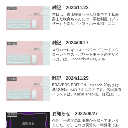
雑記 2024/11/22
その他
本日は、東山咲良ちゃん特集です！私服
案まだ咲良ちゃんには、学校制服（ブレ
ザー）と部活（ソフトボール部）ユニフ
ォームの設定はあっても、彼女が私服を
着たイラストはまだなかったんですよ
ね…。全てStable Diffusion Onlineのア
ニ...
雑記 2024/06/17
その他
スワローレギウス・パワードモードスワ
ローレギウス・パワードモードのデザイ
ンは、は、Leonardo.Aiのモデル
Dreamshaper v7で生成しました。 画像
生成AIによるデザイン作成が難航してお
りました稲垣千秋ちゃんが変身するスワ
ロー...
雑記 2024/11/29
その他
BRAVERS EDITION episode.23おまけ
JUDO様からのリクエストです。広田真衣
イラストは、KazuHanabi様。背景は、
leonardo.aiのモデルDreamShaper v7で生
成しました。ネオブラックマフィアに
誘...
お知らせ 2022/08/27
その他
今朝、一週間の出張先から帰ってまいり
ました。が、これは実質の一時帰宅であ