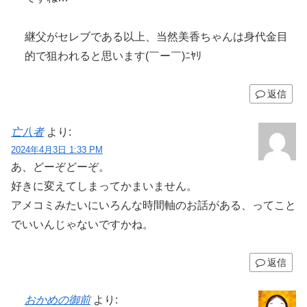
継父がセレブである以上、当然美香ちゃんは身代金目
的で狙われると思います(￣ー￣)ﾆﾔﾘ
返信
亡八者
より:
2024年4月3日 1:33 PM
あ、どーぞどーぞ。
好きに変えてしまってかまいません。
アメコミみたいにいろんな時間軸のお話がある、ってこと
でいいんじゃないですかね。
返信
おかめの御前
より: