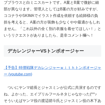
ブブラウスと白ミニスカートです。A案とB案で微妙に細
部が異なります。管理人としてはB案の方が好みですが、
ココナラやSKIMAでイラスト作成を依頼する絵師様の負
担を考えると、A案の方が装飾も少なくやや最適かもしれ
ません。「これ以外の全く別の衣服を着せてほしい！」と
いうリクエストがありましたら、是非コメント欄へ！
デカレンジャーVSトンボオージャー
【予告】特捜戦隊デカレンジャーｗｉｔｈトンボオージャ
ー (youtube.com)
ついにヤンマ総長とジャスミンが公式に共演するのです
ね。よかった、エイプリルフールネタじゃなかった(^^♪
そういえばヤンマ役の渡辺碧斗氏とジャスミン役の木下あ