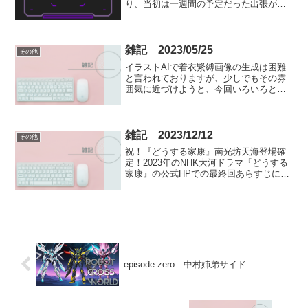
り、当初は一週間の予定だった出張がさ
らに一週間延長になりましたため、月曜
日にまた出張先に出かけなければなりま
せん（ちなみに明日日曜も仕事です( ﾉД`)
ｼｸｼｸ…）。ま...
雑記 2023/05/25
その他
イラストAIで着衣緊縛画像の生成は困難
と言われておりますが、少しでもその雰
囲気に近づけようと、今回いろいろと試
してみました。背景ごと生成JUDO様のブ
ログ雑記（AI画像形成サイト） : 大首領
JUDOの少年少女危機管理館 (livedoor...
雑記 2023/12/12
その他
祝！『どうする家康』南光坊天海登場確
定！2023年のNHK大河ドラマ『どうする
家康』の公式HPでの最終回あらすじに
て、寺島しのぶさん演じるお福（後の春
日局）と共に南光坊天海の名が確認され
ました！早くもSNS等のネット上では、
天海役を演じるで...
episode zero 中村姉弟サイド