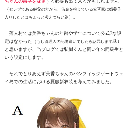
ちゃんの苗字を変更
する必要も出て来るかもしれません
（
セレブである継父の方から、借金を抱えている安斉家に婿養子
）。
入りしたとはちょっと考えづらい為
落人村では美香ちゃんの年齢や学年について公式?な設
定はなかった（
🙇）
もし管理人の記憶違いでしたら謝罪します
と思いますが、当ブログでは弘樹くんと同い年の同級生と
いう設定にします。
それでとりあえず美香ちゃんのパシフィックゲートウェ
イ島での生活における夏服新衣装を考えてみました。