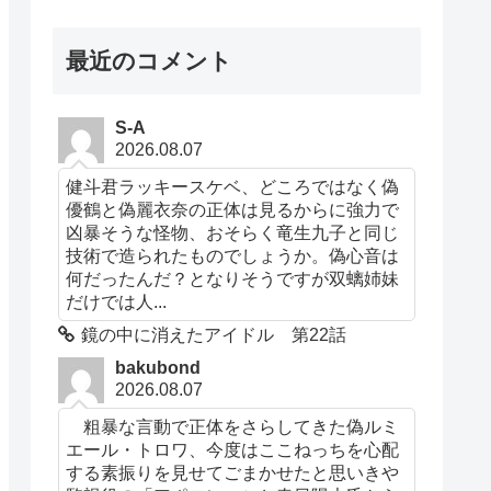
最近のコメント
S-A
2026.08.07
健斗君ラッキースケベ、どころではなく偽
優鶴と偽麗衣奈の正体は見るからに強力で
凶暴そうな怪物、おそらく竜生九子と同じ
技術で造られたものでしょうか。偽心音は
何だったんだ？となりそうですが双螭姉妹
だけでは人...
鏡の中に消えたアイドル 第22話
bakubond
2026.08.07
粗暴な言動で正体をさらしてきた偽ルミ
エール・トロワ、今度はここねっちを心配
する素振りを見せてごまかせたと思いきや