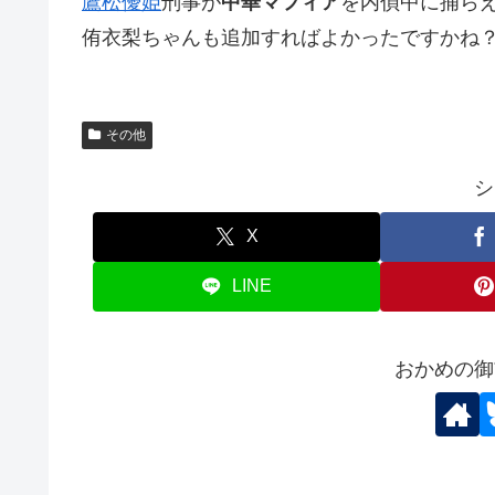
鷹松優姫
刑事が
中華マフィア
を内偵中に捕ら
侑衣梨ちゃんも追加すればよかったですかね
その他
シ
X
LINE
おかめの御