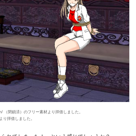
n-bear.com/ （閉鎖済）のフリー素材より拝借しました。
より拝借しました。