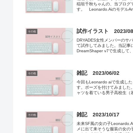
稲垣千秋ちゃんの、当ブログ
す。 Leonardo.AiのモデルAnime
試作イラスト 2023/08
その他
DRYADES女性メンバーの
て試作してみました。当記事に掲載
DreamShaper v7で生成し
雑記 2023/06/02
その他
今回もLeonardo aiで生成
す。ポーズを付けてみました
ャツを着ている男子高校生（若
雑記 2023/10/17
その他
未来SF風の女の子Leonardo
メに出て来そうな服装の女の