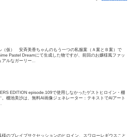
ル（仮） 安斉美香ちゃんのもう一つの私服案（Ａ案とＢ案）で
Anime Pastel Dreamにて生成した物ですが、前回のお嬢様風ファッ
アルなガーリー...
S EDITION episode.109で使用しなかったゲストヒロイン・棚
。棚池美沙は、無料AI画像ジェネレーター：テキストでAIアート
.
鳳様のブレイブサクセッションのヒロイン、スワローレギウスこと