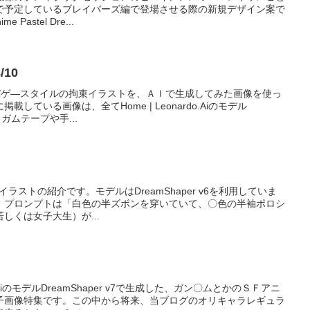
で予定しているブレイバーズ編で登場させる際の新規デザイン案で
 Pastel Dre...
/10
サバゲ―スタイルの拘束イラストを、ＡＩで生成してみた画像を使っ
している画像は、全てHome | Leonardo.Aiのモデル
て、ガムテープや手...
したイラストの紹介です。モデルはDreamShaper v6を利用していま
。プロンプトは「白色の半ズボンを穿いていて、〇色の半袖ポロシ
しくは女子大生）が...
.AiのモデルDreamShaper v7で生成した、ガン〇ムとかのＳＦアニ
子画像特集です。この中から将来、当ブログのオリキャラレギュラ