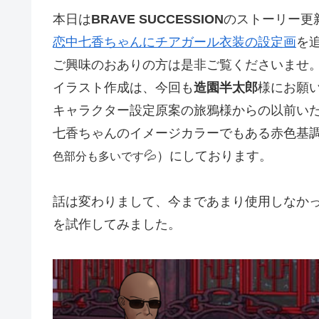
本日は
BRAVE SUCCE
SS
ION
のストーリー更
恋中七香ちゃんにチアガール衣装の設定画
を
ご興味のおありの方は是非ご覧くださいませ
イラスト作成は、今回も
造園半太郎
様にお願
キャラクター設定原案の旅鴉様からの以前い
七香ちゃんのイメージカラーでもある赤色基
💦）にしております。
色部分も多いです
話は変わりまして、今まであまり使用しなか
を試作してみました。