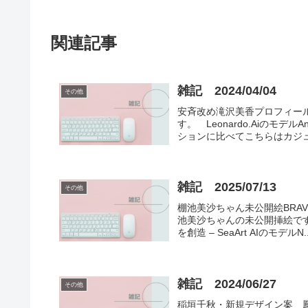
関連記事
雑記 2024/04/04
その他
安斉改め滝沢美香プロフィー
す。 Leonardo.Aiのモデル
ションに比べてこちらはカジュ
雑記 2025/07/13
その他
棚池美沙ちゃん未公開絵BRAVER
池美沙ちゃんの未公開挿絵です
を創造 – SeaArt AIのモデルN..
雑記 2024/06/27
その他
稲垣千秋・新規デザイン案 