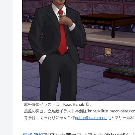
鷹松優姫イラストは、
KazuHanabi
様。
黒服の男は、
立ち絵イラスト本舗
様 https://illust.moo
背景は、
ぐったりにゃんこ
様
guttari8.sakura.ne.jp
のフリー素材