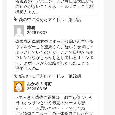
監視役の「アポロン」こと春日陽大氏から
の連絡がないことから「ヘルメス」こと桐
橋勇人くん...
鏡の中に消えたアイドル 第22話
旅鴉
2026.08.07
偽優鶴と偽麗衣奈にすっかり騙されている
ヴァルダーこと遼馬くん、疑いもせず助け
ようとしていたのだが、ここで日頃からホ
ウレンソウがしっかりとしているオリンポ
ス、アポロンから連絡がなかったことで一
発で２人の...
鏡の中に消えたアイドル 第22話
おかめの御前
2026.08.06
> てっきり偽物の正体は、似ても似つかぬ
男（オッサンという最悪のケースも想
定・・・）と思いきや・・・でしたね
(^▽^)/偽ここねっちの正体を男にしたら大