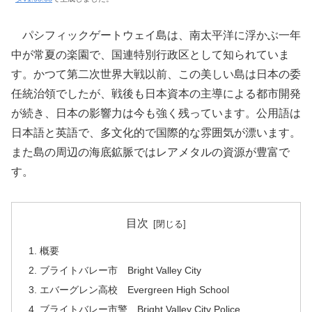
パシフィックゲートウェイ島は、南太平洋に浮かぶ一年
中が常夏の楽園で、国連特別行政区として知られていま
す。かつて第二次世界大戦以前、この美しい島は日本の委
任統治領でしたが、戦後も日本資本の主導による都市開発
が続き、日本の影響力は今も強く残っています。公用語は
日本語と英語で、多文化的で国際的な雰囲気が漂います。
また島の周辺の海底鉱脈ではレアメタルの資源が豊富で
す。
目次
概要
ブライトバレー市 Bright Valley City
エバーグレン高校 Evergreen High School
ブライトバレー市警 Bright Valley City Police