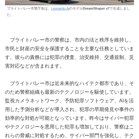
ブライトバレー市警庁舎は、
Leonardo.Ai
のモデル
DreamShaper v7
で生成しまし
た。
ブライトバレー市の警察は、市内の法と秩序を維持し、
市民と財産の安全を保護することを主要な任務としていま
す。彼らの責務には犯罪の捜査、治安維持、交通規制、災
害対応などが含まれます。
ブライトバレー市は近未来的なハイテク都市であり、そ
のため警察組織も最新のテクノロジーを駆使しています。
監視カメラネットワーク、予防犯罪ソフトウェア、AIを活
用した予測分析などが導入され、犯罪の早期発見や事件の
効率的な対処が可能となっています。昨今はサイバー犯罪
やテクノロジーを悪用した犯罪も増加しており、警察はこ
れらの脅威に対処するため、サイバー部門を強化し、テク