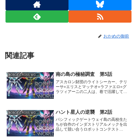
おかめの御前
関連記事
南の島の極秘調査 第5話
ROBOT CROSS WORLD
アスカロン財団のライトシーカー、テリ
ーサ=エリスとマッテオ=ラファエロ=グ
ラツィアーニの二人は、巷で活躍してい
るという謎のスーパーロボットの調査を
するために、常夏の楽園パシフィックゲ
ートウェイ島に上陸した。謎のロボット
の機体名称が「アクアラ...
ハント星人の逆襲 第2話
ROBOT CROSS WORLD
パシフィックゲートウェイ島の高校生た
ちが自作のインダストリアルメックを出
品して競い合うロボットコンテスト
『Mech Genesis（メック・ジェネシ