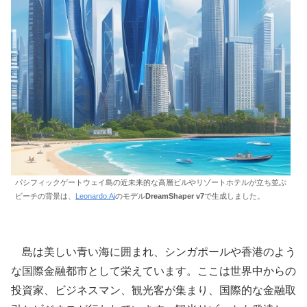
パシフィックゲートウェイ島の近未来的な高層ビルやリゾートホテルが立ち並ぶ
ビーチの背景は、
Leonardo.Ai
のモデル
DreamShaper v7
で生成しました。
島は美しい青い海に囲まれ、シンガポールや香港のよう
な国際金融都市として栄えています。ここは世界中からの
投資家、ビジネスマン、観光客が集まり、国際的な金融取