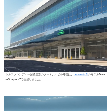
シルファシンディー国際空港のターミナルビル外観は、
Leonardo.Ai
のモデル
Drea
mShaper v7
で生成しました。