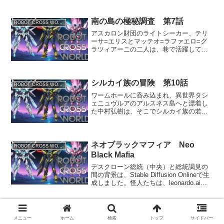
ス）』の大会開催が迫る中、アマチュア
自作による初の飛行型インダストリアル
メックとして「Sky...
南の島の極秘調査 第7話
ROBOT CROSS WORLD
アスカロン財団のライトシーカー、テリ
ーサ=エリスとマッテオ=ラファエロ=グ
ラツィアーニの二人は、巷で活躍してい
るという謎のスーパーロボットの調査を
するために、常夏の楽園パシフィックゲ
ートウェイ島に上陸した。 謎のロボッ
ト「アクアライザー」と...
シルカイ族の冒険 第10話
ROBOT CROSS WORLD
ワームホールに呑み込まれ、異世界タシ
ェニュヴルアのアルスネス島へと漂着し
た中村弘樹は、そこでシルカイ族の若き
リーダー・レイヴンと出会う。シルカイ
族に保護されていた女神官のエリュナは
海賊ゲロム一家が放った密偵の本性を現
し、レイヴンの妹セリーナ...
ネオブラックマフィア Neo
ROBOT CROSS WORLD
Black Mafia
デスクローン総統（中央）と総統謁見の
間の背景は、Stable Diffusion Onlineで生
成しました。怪人たちは、leonardo.aiの
モデルDreamShaper v7で生成しました。
旧ブラックマフィアを乗っ取った正体不
明の怪人...
王女失踪事件 第6話
ROBOT CROSS WORLD
メニュー
ホーム
検索
トップ
サイドバー
旧知の仲であるシーディングリア連邦王