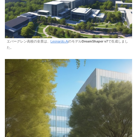
エバーグレン高校の全景は、
Leonardo.Ai
のモデル
DreamShaper v7
で生成しまし
た。