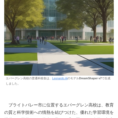
エバーグレン高校の普通科校舎は、
Leonardo.Ai
のモデル
DreamShaper v7
で生成
しました。
ブライトバレー市に位置するエバーグレン高校は、教育
の質と科学技術への情熱を結びつけた、優れた学習環境を