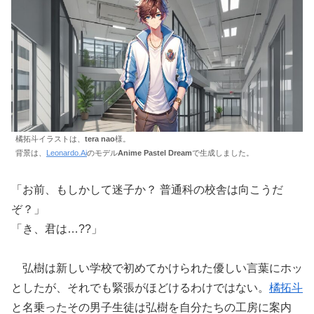
橘拓斗イラストは、
tera nao
様。
背景は、
Leonardo.Ai
のモデル
Anime Pastel Dream
で生成しました。
「お前、もしかして迷子か？ 普通科の校舎は向こうだ
ぞ？」
「き、君は…??」
弘樹は新しい学校で初めてかけられた優しい言葉にホッ
としたが、それでも緊張がほどけるわけではない。
橘拓斗
と名乗ったその男子生徒は弘樹を自分たちの工房に案内