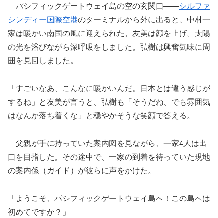
パシフィックゲートウェイ島の空の玄関口――
シルファ
シンディー国際空港
のターミナルから外に出ると、中村一
家は暖かい南国の風に迎えられた。友美は顔を上げ、太陽
の光を浴びながら深呼吸をしました。弘樹は興奮気味に周
囲を見回しました。
「すごいなあ、こんなに暖かいんだ。日本とは違う感じが
するね」と友美が言うと、弘樹も「そうだね、でも雰囲気
はなんか落ち着くな」と穏やかそうな笑顔で答える。
父親が手に持っていた案内図を見ながら、一家4人は出
口を目指した。その途中で、一家の到着を待っていた現地
の案内係（ガイド）が彼らに声をかけた。
「ようこそ、パシフィックゲートウェイ島へ！この島へは
初めてですか？」