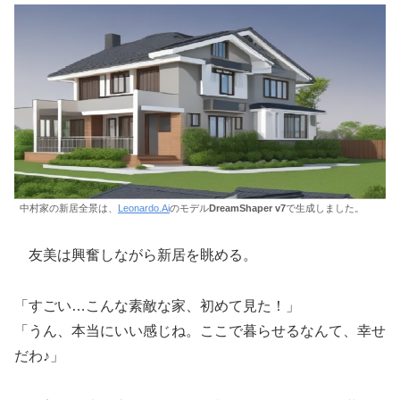
中村家の新居全景は、
Leonardo.Ai
のモデル
DreamShaper v7
で生成しました。
友美は興奮しながら新居を眺める。
「すごい…こんな素敵な家、初めて見た！」
「うん、本当にいい感じね。ここで暮らせるなんて、幸せ
だわ♪」