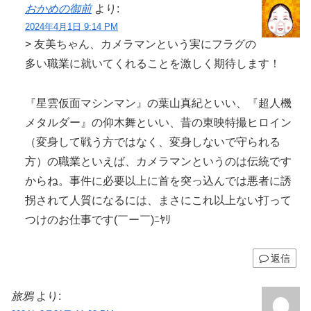
おかめの御前
より:
2024年4月1日 9:14 PM
> 友美ちゃん、カメラマンという実にフラグの
多い職業に就いてくれることを激しく期待します！
『星雲仮面マシンマン』の葉山真紀といい、『超人機
メタルダー』の仰木舞といい、昔の東映特撮ヒロイン
（変身して戦う方ではなく、変身しないで守られる
方）の職業といえば、カメラマンというのは伝統です
からね。事件に必要以上に首を突っ込んでは悪者に誘
拐されて人質になるには、まさにこれ以上ない打って
つけのお仕事です(￣ー￣)ﾆﾔﾘ
返信
旅鴉
より: