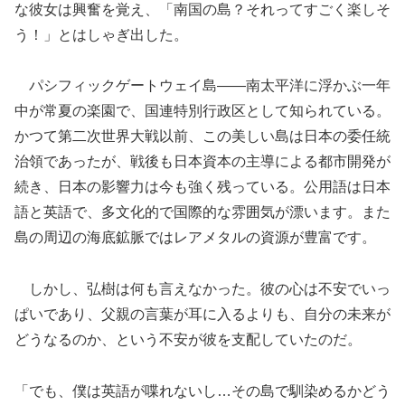
な彼女は興奮を覚え、「南国の島？それってすごく楽しそ
う！」とはしゃぎ出した。
パシフィックゲートウェイ島――南太平洋に浮かぶ一年
中が常夏の楽園で、国連特別行政区として知られている。
かつて第二次世界大戦以前、この美しい島は日本の委任統
治領であったが、戦後も日本資本の主導による都市開発が
続き、日本の影響力は今も強く残っている。公用語は日本
語と英語で、多文化的で国際的な雰囲気が漂います。また
島の周辺の海底鉱脈ではレアメタルの資源が豊富です。
しかし、弘樹は何も言えなかった。彼の心は不安でいっ
ぱいであり、父親の言葉が耳に入るよりも、自分の未来が
どうなるのか、という不安が彼を支配していたのだ。
「でも、僕は英語が喋れないし…その島で馴染めるかどう