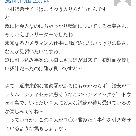
2024年3月31日 11:03 PM
中村姉弟サイドはこうゆう入り方だったんです
ね、
既に社会人なのにちゃっかり転勤についてくる友美さん、
そういえばフリーターでしたね、
未知なるカメラマンの仕事に飛び込む思いっきりの良さ、
なんか見習いたいですね。
逆に引っ込み事案の弘樹にも友達が出来て、初対面が優し
い拓斗だったのは運が良いですね～
さて…近未来的な警察署があるにもかかわらず、治安がゴ
ッサム・シティ並みに悪そうなこのパシフィックゲートウ
ェイ島で、いったい２人にどんな試練が待ち受けているの
か楽しみですね～
…っていうか、この２人がコ〇ン君みたく事件を引き寄せ
ているような気もしますが…