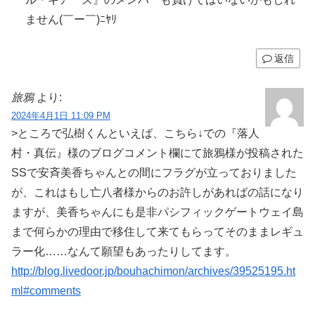
ません(￣ー￣)ﾆﾔﾘ
返信
旅鴉
より:
2024年4月1日 11:09 PM
>ところで弘樹くんといえば、こちら↓での『落人
村・真伝』様のブログコメント欄にて旅鴉様が投稿された
SSで安斉美香ちゃんとの間にフラグが立っておりました
が、これはもし亡八者様からのお許しがあればの話になり
ますが、美香ちゃんにも是非パシフィックゲートウェイ島
まで何らかの理由で移住して来てもらってそのままレギュ
ラー化……なんて願望もあったりしてます。
http://blog.livedoor.jp/bouhachimon/archives/39525195.ht
ml#comments