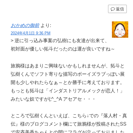
返信
おかめの御前
より:
2024年4月1日 9:36 PM
> 逆に引っ込み事案の弘樹にも友達が出来て、
初対面が優しい拓斗だったのは運が良いですね～
旅鴉様はあまりご興味ないかもしれませんが、拓斗と
弘樹くんでソフト寄りな描写のボーイズラブっぽい展
開も少しやれたらなぁ～とか勝手に考えております。
もっとも拓斗は「インダストリアルメックが恋人！」
みたいな奴ですが(;^_^A アセアセ・・・
ところで弘樹くんといえば、こちら↓での『落人村・真
伝』様のブログコメント欄にて旅鴉様が投稿されたSS
で安斉美香ちゃんとの間にフラグが立っておりました