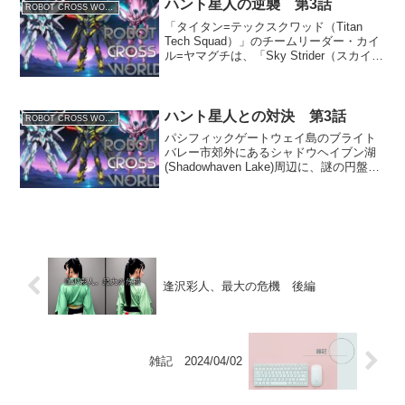
の頃、拓斗たちの学校の...
ハント星人の逆襲 第3話
ROBOT CROSS WORLD
「タイタン=テックスクワッド（Titan
Tech Squad）」のチームリーダー・カイ
ル=ヤマグチは、「Sky Strider（スカイ・
ストライダー）」の飛行テスト中にハン
ト星人のUFOに捕らえられてしまう。
一方その頃、ハント星人の残党...
ハント星人との対決 第3話
ROBOT CROSS WORLD
パシフィックゲートウェイ島のブライト
バレー市郊外にあるシャドウヘイブン湖
(Shadowhaven Lake)周辺に、謎の円盤
UFOの目撃情報が相次いだ。実は地球征
服を企む悪のハント星人が、密かに湖底
に秘密基地を建設中だったのである。
中村友...
逢沢彩人、最大の危機 後編
雑記 2024/04/02