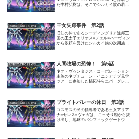
た中村弘樹は、そこでシルカイ族の若き
リーダー・レイヴンと出会う。シルカイ
族に保護されていた女神官のエリュナは
海賊ゲロム一家が放った密偵の本性を現
し、レイヴンの妹セリーナ...
王女失踪事件 第2話
ROBOT CROSS WORLD
旧知の仲であるシーディングリア連邦王
国の王太子エリオス=ノエル=ハーヴィン
から依頼を受けたシルカイ族の次期族長
レイヴンは、国境近くで失踪した隣国ウ
ィングランドの王女フィオレンティーナ
の行方を追う。※chatGPTで生成した文
章に、一部編集を...
人間牧場の恐怖！ 第5話
ROBOT CROSS WORLD
ネオ・ヴゥンタジス・コーポレーション
主催のネプチューン・イニシアチブ見学
ツアーに参加した橘拓斗らエバーグレン
高校の生徒たち。しかしそこにはネオブ
ラックマフィアの罠が潜んでいた。食事
に一服盛られていた睡眠薬で眠ってしま
った拓斗たち、そして一人...
ブライトバレーの休日 第3話
ROBOT CROSS WORLD
コスモスの民の指導者である王女アリア
ナ=セレス=ヴェガは、こっそり艦から抜
け出し、地球のパシフィックゲートウェ
イ島にいる橘拓斗たちのところへ向かっ
た。アリアナを加え、前回の事件現場で
ある廃工場を調べる拓斗たち。 一方そ