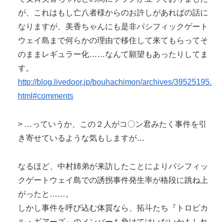
が、これはもし亡八者様からのお許しがあればの話に
なりますが、美香ちゃんにも是非パシフィックゲート
ウェイ島まで何らかの理由で移住して来てもらってそ
のままレギュラー化……なんて願望もあったりしてま
す。
http://blog.livedoor.jp/bouhachimon/archives/39525195.
html#comments
> …っていうか、この２人がコ〇ン君みたく事件を引
き寄せているような気もしますが…
なるほど、中村姉弟が来訪したことによりパシフィッ
クゲートウェイ島での誘拐事件発生率が格段に跳ね上
がったと……。
しかし事件を呼び込む体質なら、拓斗たち『トロピカ
ル・ギアーズ』のメンバーも負けてはいないかもしれ