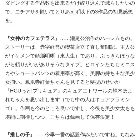
ダビングする作品数を出来るだけ絞り込んで減らしたいの
で、ニチアサを除いてとりあえず以下の3作品の初見感想
を。
『女神のカフェテラス』
……瀬尾公治作のハーレムもの。
ストーリーは、赤字経営の喫茶店立て直し奮闘記。主人公
がイケメンで頭脳明晰（東大生）であり、ぶっきらぼうな
がら頼りがいがありそうなタイプ。ヒロインたちもミニス
カやショートパンツの着用率が高く、美脚の持ち主な美少
女揃い。鳳凰寺紅葉ちゃんを見てると髪型のせいか
『HGUっと!プリキュア』のキュアエトワールの輝木ほま
れちゃんを思い出します（でも中の人はキュアフラミン
ゴ）。作画も今のところ良いですし、今後も美少女太もも
堪能に期待しつつ、こちらは録画して保存決定！
『推しの子』
……今季一番の話題作みたいですね。ちなみ