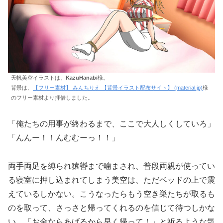
天帆美空イラストは、
KazuHanabi
様。
背景は、
【フリー素材】 みんちりえ 【背景イラスト配布サイト】 (material.jp)
様
のフリー素材より拝借しました。
「俺たちの用事が終わるまで、ここで大人しくしていろ」
「んんー！！んむむーっ！！」
両手両足を縛られ猿轡まで噛まされ、普段両親が使ってい
る寝室に押し込まれてしまう美空は、ただベッドの上で震
えているしかない。こうなったらもう空き巣たちが取るも
のを取って、さっさと帰ってくれるのを信じて待つしかな
い。「お金ならあげるから早く帰って！」と祈るような気