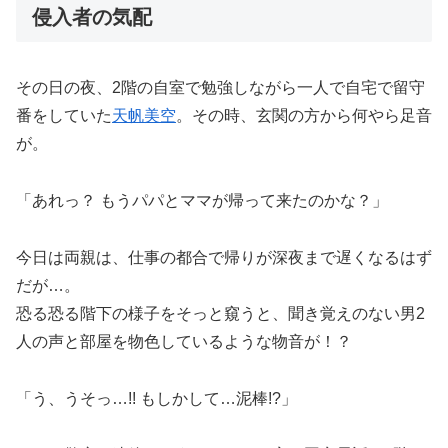
侵入者の気配
その日の夜、2階の自室で勉強しながら一人で自宅で留守
番をしていた
天帆美空
。その時、玄関の方から何やら足音
が。
「あれっ？ もうパパとママが帰って来たのかな？」
今日は両親は、仕事の都合で帰りが深夜まで遅くなるはず
だが…。
恐る恐る階下の様子をそっと窺うと、聞き覚えのない男2
人の声と部屋を物色しているような物音が！？
「う、うそっ…!! もしかして…泥棒!?」