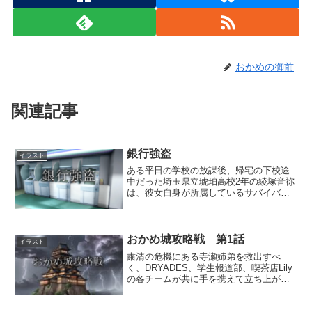
おかめの御前
関連記事
銀行強盗
イラスト
ある平日の学校の放課後、帰宅の下校途
中だった埼玉県立琥珀高校2年の綾塚音祢
は、彼女自身が所属しているサバイバル
ゲームのチーム『DRYADES』のリーダ
ーである女子大生・羽鳥瑠璃華と合流
し、次の日曜日に予定しているサバゲ―
に必要な活動資金をチ...
おかめ城攻略戦 第1話
イラスト
粛清の危機にある寺瀬姉弟を救出すべ
く、DRYADES、学生報道部、喫茶店Lily
の各チームが共に手を携えて立ち上がっ
た！ 目指すは悪の組織おかめ党の総本
山、おかめ城！おかめ城正門にておかめ