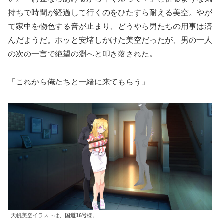
持ちで時間が経過して行くのをひたすら耐える美空。やが
て家中を物色する音が止まり、どうやら男たちの用事は済
んだようだ。ホッと安堵しかけた美空だったが、男の一人
の次の一言で絶望の淵へと叩き落された。
「これから俺たちと一緒に来てもらう」
天帆美空イラストは、
国道16号
様。