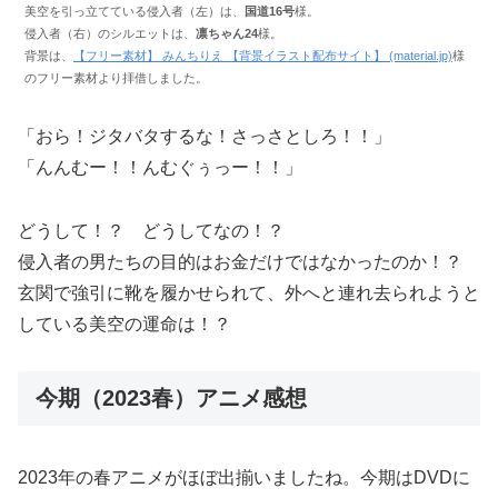
美空を引っ立てている侵入者（左）は、
国道16号
様。
侵入者（右）のシルエットは、
凛ちゃん24
様。
背景は、
【フリー素材】 みんちりえ 【背景イラスト配布サイト】 (material.jp)
様
のフリー素材より拝借しました。
「おら！ジタバタするな！さっさとしろ！！」
「んんむー！！んむぐぅっー！！」
どうして！？ どうしてなの！？
侵入者の男たちの目的はお金だけではなかったのか！？
玄関で強引に靴を履かせられて、外へと連れ去られようと
している美空の運命は！？
今期（2023春）アニメ感想
2023年の春アニメがほぼ出揃いましたね。今期はDVDに