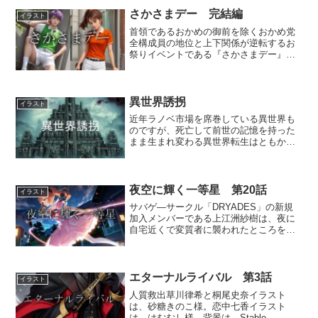
城正門は、leonardo.aiのモデルDreamS...
さかさまデー 完結編
イラスト
首領であるおかめの御前を除くおかめ党
全構成員の地位と上下関係が逆転するお
祭りイベントである『さかさまデー』。
最高幹部の寺瀬聖佳と詩郎の姉弟は、一
転して部下の怪人や戦闘員たちから追わ
れる身となった。投降する聖佳 追手の
おかめ党怪人ダークイーグ...
異世界誘拐
イラスト
近年ラノベ市場を席巻している異世界も
のですが、死亡して前世の記憶を持った
まま生まれ変わる異世界転生はともか
く、一方的な片道切符の異世界召喚っ
て、あれってどう考えても誘拐そのもの
ですよね。そんな異世界ラノベから着想
を得ました。
夜空に輝く一等星 第20話
イラスト
サバゲ―サークル「DRYADES」の新規
加入メンバーである上江洲紗樹は、夜に
自宅近くで変質者に襲われたところを星
彩のルミナに救われた。それ以来、紗樹
はルミナの熱烈なファンとなる。しかし
その後、女子大生を狙った新たな拉致監
禁事件が発生。アスカ...
エターナルライバル 第3話
イラスト
人質救出草川律希と桐尾史奈イラスト
は、砂糖きのこ様。恋中七香イラスト
は、はむむし様。背景は、Stable