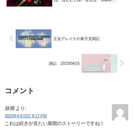
Diffusion Online (stablediffusionweb.com)
で生成しました。「んんーっ!! んんー
っ!!」「んん...
王女アレイナの東方見聞記
雑記 2023/04/15
コメント
旅鴉
より:
2023年4月15日 8:17 PM
これは続きが見たい展開のストーリーですね！