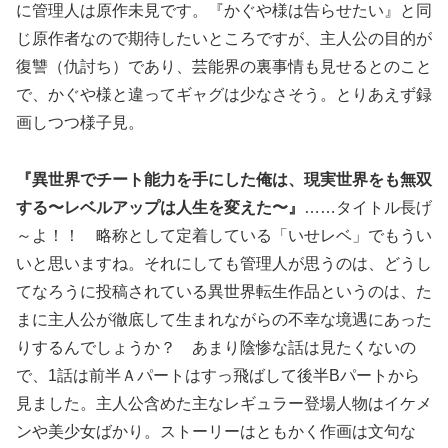
に管理人は原作未見です。『かぐや様は告らせたい』と同
じ原作者なので期待したいところですが、主人公の目的が
復讐（仇討ち）であり、芸能界の裏事情も見せるとのこと
で、かぐや様と違ってギャグは少なさそう。とりあえず録
画しつつ様子見。
『異世界でチート能力を手にした俺は、現実世界をも無双
する〜レベルアップは人生を変えた〜』
……タイトル長げ
～よ！！ 略称として定着している「いせレベ」でもうい
いと思いますね。それにしても管理人が思うのは、どうし
てなろうに投稿されている異世界転生作品というのは、た
まに主人公が徹底して生まれながらの不幸な境遇にあった
りするんでしょうか？ あまり陰惨な話は見たくないの
で、1話は前半Ａパートはすっ飛ばして後半Bパートから
見ました。主人公含めた主なレギュラー登場人物はイケメ
ンや美少女ばかり。ストーリーはともかく作画は文句な