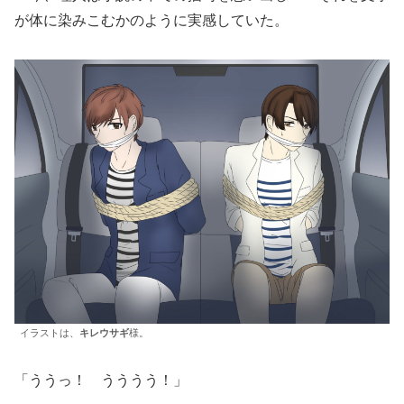
が体に染みこむかのように実感していた。
イラストは、
キレウサギ
様。
「ううっ！ うううう！」