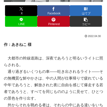
X
Facebook
はてブ
LINE
Pinterest
コピー
2022.04.30
作：あきねこ 様
大都市の幹線道路は、深夜であろうと明るいライトに照
らされる。
通り過ぎるいくつもの車――吐き出されるライト――そ
の無機質な鮮やかさは、中の人間が仕事帰りで疲れている
中年であろうと、解放された夜に自由を感じて爆走する若
者であろうと、すべてを同じもののように見せて、ひとつ
の景色を作り出す。
外からそれを眺める者は、それらの中にある違いをいち