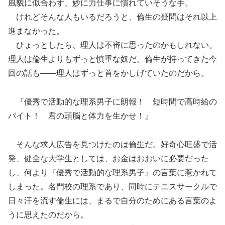
風貌に似合わず、妙に力仕事に慣れていそうな手。
けれどそんな人もいるだろうと、倫生の疑問はそれ以上
進まなかった。
ひょっとしたら、理人は不審に思ったのかもしれない。
理人は倫生よりもずっと慎重な奴だ。倫生が持ってきた今
回の話も――理人はずっと首をかしげていたのだから。
『優秀で活動的な理系男子に朗報！ 短時間で高時給の
バイト！ 君の頭脳と体力を生かせ！』
そんな求人広告を見つけたのは倫生だ。好奇心旺盛で活
発、健全な大学生としては、お金はおおいに必要だった
し、何より『優秀で活動的な理系男子』の言葉に惹かれて
しまった。名門校の理系であり、同時にテニスサークルで
日々汗を流す倫生には、まるで自分のためにある言葉のよ
うに思えたのだから。