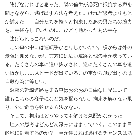
逃げなければと思った。隣の倫生が必死に抵抗する声を
聞きながら、逃げ出す方法を考えた。けれど思考よりも体
が訴えた――自分たちを軽々と拘束したあの男たちの腕力
を。手袋をしていたのに、ひどく熱かったあの手を。
逃げられっこないのだ。
この車の中には運転手ひとりしかいない。横からは外の
景色は見えないが、前方には広い道路と他の車が映ってい
る。たくさんの車に追い抜かされ、逆にたくさんの車を追
い抜かし……スピードが出ているこの車から飛び出すのは
自殺行為に等しい。
深夜の幹線道路を走る車はおのおの自由な世界にいて、
誰もこちらの様子になど気を配らない。拘束を解かない限
り、外に危急を報せる方法がない。
そして、拘束はどうやっても解ける気配がなかった。
理人の思考はどんどん深みにはまっていく。このまま目
的地に到着するのか？ 車が停まれば逃げるチャンスはあ