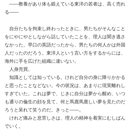
――教養があり体も鍛えている東洋の若者は、高く売れ
る――
自分たちを拘束し終わったときに、男たちがそんなこと
をにやにやとしながら話していたことを、理人は聞き逃さ
なかった。早口の英語だったから、男たちの何人かは外国
人だったのだろう。東洋人という言い方をするからには、
海外に手を広げた組織に違いない。
人身売買。
知識としては知っている。けれど自分の身に降りかかる
と思ったことなどない。今の状況は、あまりに現実離れし
すぎていた。これは夢で、じきに自分は夢から醒め、いつ
も通りの倫生の顔を見て、何と馬鹿馬鹿しい夢を見たのだ
ろうと呆れて笑うのだ。きっと――。
けれど痛みと息苦しさは、理人の精神を着実にむしばん
でいく。