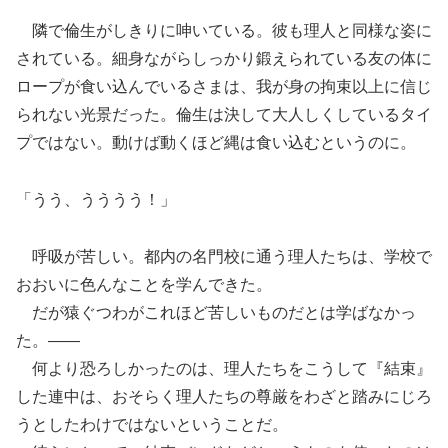
隣で倫生がしきりに呻いている。彼も理人と同様な姿に
されている。細身ながらしっかり鍛えられている友の体に
ロープが食い込んでいるさまは、我が身の拘束以上に信じ
られない光景だった。倫生は決して大人しくしているタイ
プではない。動けば動くほど縄は食い込むというのに。
「うう、うううう！」
呼吸が苦しい。都内の名門校に通う理人たちは、学校で
おおいに色んなことを学んできた。
だが猿ぐつわがこれほど苦しいものだとは学ばなかっ
た。――
何より恐ろしかったのは、理人たちをこうして『結束』
した連中は、おそらく理人たちの尊厳をわざと踏みにじろ
うとしたわけではないということだ。