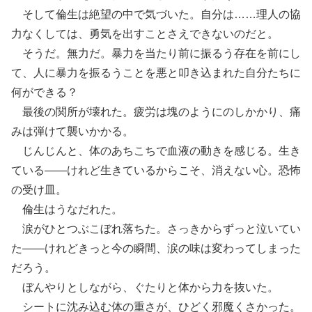
そして倫生は絶望の中で気づいた。自分は……理人の協
力なくしては、勇気を出すことさえできないのだと。
そうだ。無力だ。暴力を当たり前に振るう存在を前にし
て、人に暴力を振るうことを悪と叩き込まれた自分たちに
何ができる？
最後の関所が壊れた。疲労は塊のようにのしかかり、痛
みは弾けて襲いかかる。
じんじんと、体のあちこちで血液の動きを感じる。生き
ている――けれど生きているからこそ、消えない心。恐怖
の受け皿。
倫生はうなだれた。
涙がひとつぶこぼれ落ちた。さっきからずっと泣いてい
た――けれどきっと今の瞬間、涙の味は変わってしまった
だろう。
ぼんやりとしながら、ぐたりと体から力を抜いた。
シートに沈み込む体の重さが、ひどく邪魔くさかった。