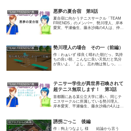
人がハント星へと連れ去られた。果たし
て彼（彼女）らはハント星の牢獄から脱
出し、無事に地球へと生...
悪夢の夏合宿 第9話
TEAM FRIENDSの事件簿
夏合宿に向かうテニスサークル「TEAM
FRIENDS」のメンバー、勢川理人、岸本
愛実、平瀬倫生、藤永沙織の4人は、仲の
良い後輩の女子高生・星本有理紗を誘っ
て、目的地である鬼哭山きこくさんのキ
ャンプ場にやって来たのだが……。凶悪
犯によるキャ...
勢川理人の場合 その一（前編）
TEAM FRIENDSの事件簿
作：わぁいず 様良く晴れた朝だっ、気持
ちの良い朝、こんなに良い天気だと気分
が良いよ。「よし、忘れ物は無しっ。え
と、あいつらにこれから出るって連絡し
たし、そろそろ行くか」家の前でスマホ
をたぷたぷした後、スマホをしまい、ス
ポーツバックと、テニス...
テニサー学生が異世界召喚されて
TEAM FRIENDSの事件簿
超テニス無双します！ 第3話
首都圏にある某公立大学に通い、同じテ
ニスサークルに所属している勢川理人、
岸本愛実、平瀬倫生、藤永沙織の4人は、
ある日、青き龍神ブルードラゴンによっ
て異世界タシェニュヴルアへと召喚され
た。やがてタシェニュヴルアに脅威をも
誘拐ごっこ 後編
旧ブログからの転載
たらすという魔王打倒の...
作：狗上つなよし 様 結論から言う