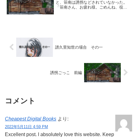
と、笹南は誘拐などされていなかった。
「笹南さん、お疲れ様。ごめんね、役に
なりきるとはいっても、ちょっとやり過
ぎたんじゃないかと思ったんだけど、ど
うだったかな？」 そう彼女に語りかけ
たのは、先程笹南を散々っ...
譜久里知世の場合 その一
誘拐ごっこ 前編
コメント
Cheapest Digital Books
より:
2022年5月11日 4:59 PM
Excellent post. I absolutely love this website. Keep