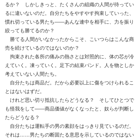
るか？ しかしきっと、たくさんの組織の人間が待ってい
るに違いないのだ。自分たちをやすやす拘束していった、
慣れ切っている男たち――あんな連中を相手に、力を振り
絞っても勝てるのか？
勝てる人間がいなかったからこそ、こいつらはこんな商
売を続けているのではないのか？
拘束された各所の痛みの熱さとは対照的に、体の芯が冷
えていく。凍っていく。足下の結束バンド。人を物としか
考えていない人間たち。
自分たちは商品だ。だから必要以上に傷をつけられるこ
とはないはずだ。
けれど思い切り抵抗したらどうなる？ そしてひとつで
も怪我をして――商品価値がなくなったと、奴らが判断し
たらどうなる？
自分たちは運転手の男の素顔をはっきり見ているのだ。
それは……男たちの断固たる意思を示しているのではない