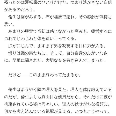
残ったのは運転席のひとりだけだ。つまり逃がさない自信
があるのだろう。
倫生は歯がみする。布が唾液で濡れ、その感触が気持ち
悪い。
あまりの興奮で当初は感じなかった痛みも、疲労するに
つれてじわじわと体を這い上ってくる。
涙がにじんで、ますます男を凝視する目に力が入る。
憤りは謎の男たちに。そして、自分自身のふがいなさ
に。簡単に騙された。大切な友を巻き込んでしまった。
だけど――このまま終わってたまるか。
倫生はようやく隣の理人を見た。理人も体は鍛えている
のだが、倫生よりも真面目な優男だから、それだけに彼が
拘束されている姿は痛々しい。理人の伏せがちな横顔に、
何かを考え込んでいる気配が見える。いつもこうやって、