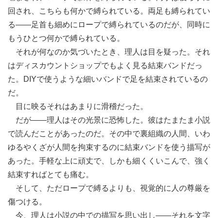
回され、こちらも何かで縛られている。両足も縛られてい
る――足首も細めにロープで縛られているのだが、同時に
もうひとつ何かで縛られている。
それが何なのか気づいたとき、理人は目を疑った。それ
はディスカウントショップでもよく見る結束バンドだっ
た。DIYで使うような細いバンドで足を結束されているの
だ。
目に映るそれはあまりに滑稽だった。
だが――理人はその光景に恐怖した。彼はたまたま小説
で読んだことがあったのだ。その中で裏組織の人間、いわ
ゆるやくざが人間を拘束するのに結束バンドを使う描写が
あった。手軽な上に頑丈で、しかも細くくいこんで、強く
結束すればとても痛む。
そして、ただロープで縛るよりも、視覚的に人の尊厳を
傷つける。
今、理人は小説の中での描写を思い出し――それを文字