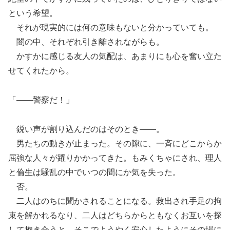
という希望。
それが現実的には何の意味もないと分かっていても。
闇の中、それぞれ引き離されながらも。
かすかに感じる友人の気配は、あまりにも心を奮い立た
せてくれたから。
「――警察だ！」
鋭い声が割り込んだのはそのとき――。
男たちの動きが止まった。その隙に、一斉にどこからか
屈強な人々が躍りかかってきた。もみくちゃにされ、理人
と倫生は騒乱の中でいつの間にか気を失った。
否。
二人はのちに聞かされることになる。救出され手足の拘
束を解かれるなり、二人はどちらからともなくお互いを探
して抱き合うと、そこでようやく安心したようにその場に