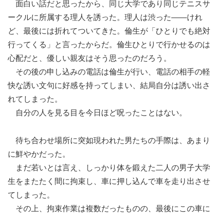
面白い話だと思ったから、同じ大学であり同じテニスサ
ークルに所属する理人を誘った。理人は渋った――けれ
ど、最後には折れてついてきた。倫生が「ひとりでも絶対
行ってくる」と言ったからだ。倫生ひとりで行かせるのは
心配だと、優しい親友はそう思ったのだろう。
その後の申し込みの電話は倫生が行い、電話の相手の軽
快な誘い文句に好感を持ってしまい、結局自分は誘い出さ
れてしまった。
自分の人を見る目を今日ほど呪ったことはない。
待ち合わせ場所に突如現われた男たちの手際は、あまり
に鮮やかだった。
まだ若いとは言え、しっかり体を鍛えた二人の男子大学
生をまたたく間に拘束し、車に押し込んで車を走り出させ
てしまった。
その上、拘束作業は複数だったものの、最後にこの車に