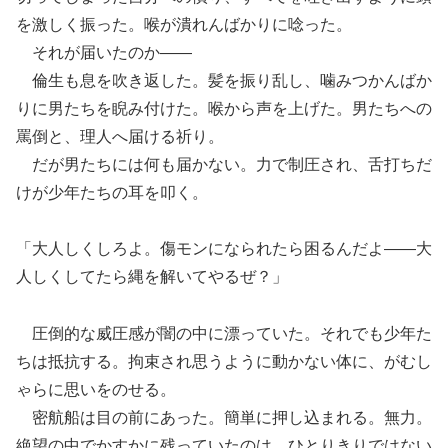
を激しく振った。喉が潰れんばかりに唸った。
それが届いたのか――
倫生も息を吹き返した。髪を振り乱し、噛みつかんばか
りに男たちを睨み付けた。喉から声を上げた。男たちへの
罵倒と、理人へ届ける祈り。
だが男たちには何も届かない。力で制圧され、舌打ちだ
けが少年たちの耳を叩く。
「大人しくしろよ。傷モンになられたら困るんだよ――大
人しくしてたら縄を解いてやるぜ？」
圧倒的な威圧感が闇の中に漂っていた。それでも少年た
ちは抵抗する。拘束され思うように動かない体に、がむし
ゃらに思いをのせる。
密航船は目の前にあった。簡単に押し込まれる。無力。
絶望の中でかすかに残っていたのは、ひとりきりではない