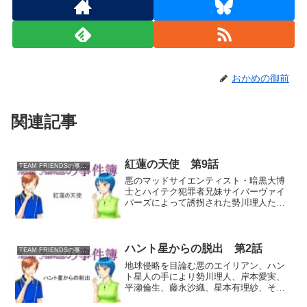
おかめの御前
関連記事
紅蓮の天使 第9話
TEAM FRIENDSの事件簿
悪のマッドサイエンティスト・暗黒大博
士とハイテク犯罪者兄妹サイバーヴァイ
パーズによって誘拐された勢川理人たち
を救うため、朝比奈テニスショップのオ
ーナー・朝比奈梢こと紅蓮の乙女グリム
ゾンエンジェルは、単身で地獄谷のデビ
ルタワーへと乗り込み、ま...
ハント星からの脱出 第2話
TEAM FRIENDSの事件簿
地球侵略を目論む悪のエイリアン、ハン
ト星人の手により勢川理人、岸本愛実、
平瀬倫生、藤永沙織、星本有理紗、そし
て鷹松優姫と笹南侑衣梨の合計7人の地球