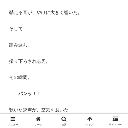
鞘走る音が、やけに大きく響いた。
そして――
踏み込む。
振り下ろされる刃。
その瞬間。
――パンッ！！
乾いた銃声が、空気を裂いた。
メニュー
ホーム
検索
トップ
サイドバー
「……？」