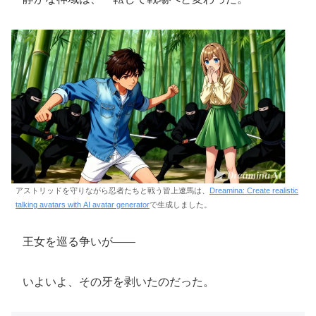
アストリッドを守りながら忍者たちと戦う皆上遼馬は、
Dreamina: Create realistic
talking avatars with AI avatar generator
で生成しました。
王女を巡る争いが――
いよいよ、その牙を剥いたのだった。