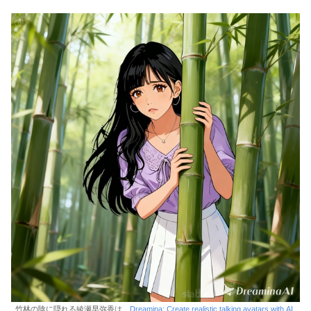
竹林の陰に隠れる綾瀬早弥香は、
Dreamina: Create realistic talking avatars with AI