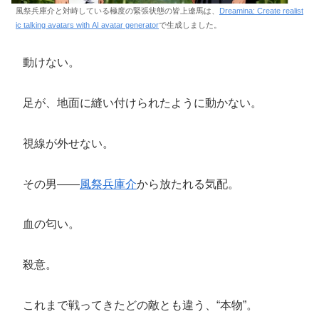
風祭兵庫介と対峙している極度の緊張状態の皆上遼馬は、
Dreamina: Create realist
ic talking avatars with AI avatar generator
で生成しました。
動けない。
足が、地面に縫い付けられたように動かない。
視線が外せない。
その男――
風祭兵庫介
から放たれる気配。
血の匂い。
殺意。
これまで戦ってきたどの敵とも違う、“本物”。