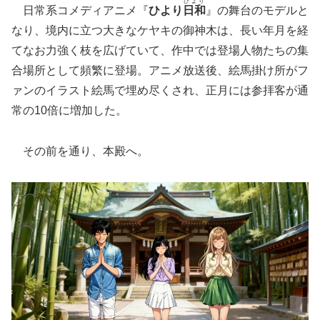
びより
日常系コメディアニメ『
ひより
日和
』の舞台のモデルと
なり、境内に立つ大きなケヤキの御神木は、長い年月を経
てなお力強く枝を広げていて、作中では登場人物たちの集
合場所として頻繁に登場。アニメ放送後、絵馬掛け所がフ
ァンのイラスト絵馬で埋め尽くされ、正月には参拝客が通
常の10倍に増加した。
その前を通り、本殿へ。