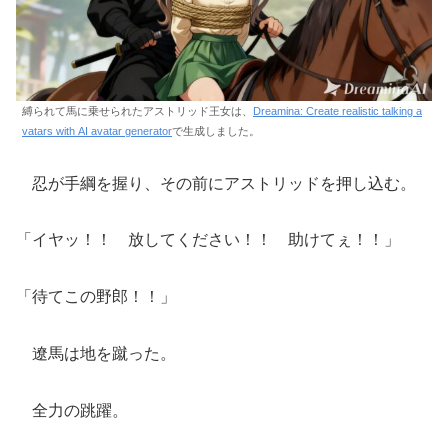
縛られて馬に乗せられたアストリッド王女は、
Dreamina: Create realistic talking a
vatars with AI avatar generator
で生成しました。
忍が手綱を握り、その前にアストリッドを押し込む。
「イヤッ！！ 放してください！！ 助けてぇ！！」
「待てこの野郎！！」
遼馬は地を蹴った。
全力の跳躍。