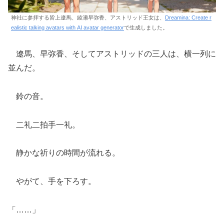
神社に参拝する皆上遼馬、綾瀬早弥香、アストリッド王女は、
Dreamina: Create r
ealistic talking avatars with AI avatar generator
で生成しました。
遼馬、早弥香、そしてアストリッドの三人は、横一列に
並んだ。
鈴の音。
二礼二拍手一礼。
静かな祈りの時間が流れる。
やがて、手を下ろす。
「……」