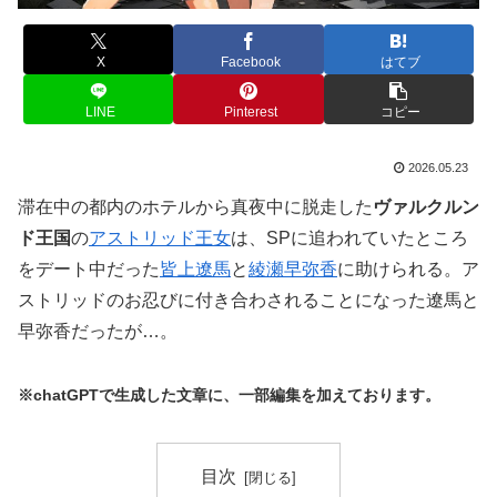
X
Facebook
はてブ
LINE
Pinterest
コピー
2026.05.23
滞在中の都内のホテルから真夜中に脱走した
ヴァルクルン
ド王国
の
アストリッド王女
は、SPに追われていたところ
をデート中だった
皆上遼馬
と
綾瀬早弥香
に助けられる。ア
ストリッドのお忍びに付き合わされることになった遼馬と
早弥香だったが…。
※chatGPTで生成した文章に、一部編集を加えております。
目次