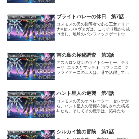
レイヴンは、妹セリーナ、近衛騎士のカ
イ=ルシアードと共に国境近くで失踪した
隣国ウィングランドの王女フィオレンテ
ィーナの行方を追って...
ブライトバレーの休日 第7話
ROBOT CROSS WORLD
コスモスの民の指導者である王女アリア
ナ=セレス=ヴェガは、こっそり艦から抜
け出し、地球のパシフィックゲートウェ
イ島にいる橘拓斗たちのところへ向かっ
た。アリアナを加え、前回の事件現場で
ある廃工場を調べる拓斗たち。 一方そ
の頃、拓斗たちの通うエ...
南の島の極秘調査 第3話
ROBOT CROSS WORLD
アスカロン財団のライトシーカー、テリ
ーサ=エリスとマッテオ=ラファエロ=グ
ラツィアーニの二人は、巷で活躍してい
るという謎のスーパーロボットの調査を
するために、常夏の楽園パシフィックゲ
ートウェイ島に上陸した。財団の協力者
であるジャーナリストの...
ハント星人の逆襲 第4話
ROBOT CROSS WORLD
コスモスの民のオペレーター・セレナか
ら、ハント星人の暗躍を知らされた橘拓
斗たち。そしてその魔手は、拓斗たちに
も伸びようとしていた。※chatGPTで生
成した文章に、一部編集を加えておりま
す。襲撃と追跡 ―トロピカル・ギアー
ズ、迎撃戦闘態勢―...
シルカイ族の冒険 第1話
ROBOT CROSS WORLD