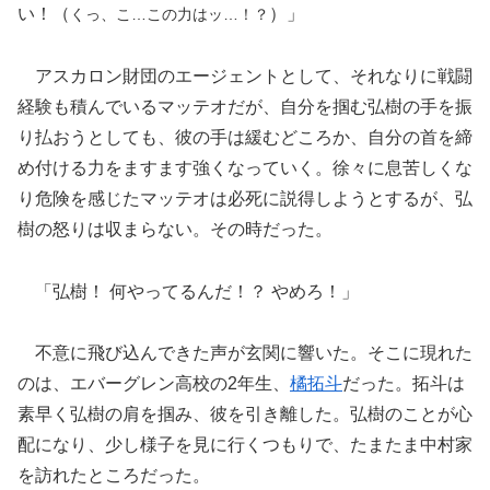
い！（
）」
くっ、こ…この力はッ…！？
アスカロン財団のエージェントとして、それなりに戦闘
経験も積んでいるマッテオだが、自分を掴む弘樹の手を振
り払おうとしても、彼の手は緩むどころか、自分の首を締
め付ける力をますます強くなっていく。徐々に息苦しくな
り危険を感じたマッテオは必死に説得しようとするが、弘
樹の怒りは収まらない。その時だった。
「弘樹！ 何やってるんだ！？ やめろ！」
不意に飛び込んできた声が玄関に響いた。そこに現れた
のは、エバーグレン高校の2年生、
橘拓斗
だった。拓斗は
素早く弘樹の肩を掴み、彼を引き離した。弘樹のことが心
配になり、少し様子を見に行くつもりで、たまたま中村家
を訪れたところだった。