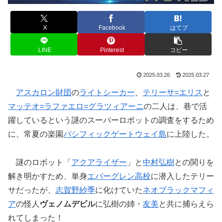
X
Facebook
はてブ
LINE
Pinterest
コピー
2025.03.26
2025.03.27
アスカロン財団
の
ライトシーカー
、
テリーサ=エリス
と
マッテオ=ラファエロ=グラツィアーニ
の二人は、巷で活
躍しているという謎のスーパーロボットの調査をするため
に、常夏の楽園
パシフィックゲートウェイ島
に上陸した。
謎のロボット「
アクアライザー
」と
中村弘樹
との関りを
解き明かすため、単身
エバーグレン高校
に潜入したテリー
サだったが、
志賀野紗季
に化けていた
ネオブラックマフィ
ア
の怪人
ヴェノムデビル
に弘樹の姉・
友美
と共に捕らえら
れてしまった！