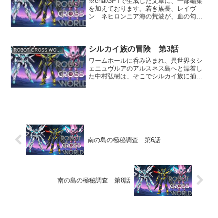
※chatGPTで生成した文章に、一部編集
を加えております。若き族長、レイヴ
ン ネヒロンニア海の荒波が、血の匂い
を薄めるように甲板へ吹き込んでい
た。 海賊船〈黒牙〉の帆柱は傾き、戦
いの余韻として煙がくすぶっている。シ
ルカイ族が誇る武装商船団...
シルカイ族の冒険 第3話
ROBOT CROSS WORLD
ワームホールに呑み込まれ、異世界タシ
ェニュヴルアのアルスネス島へと漂着し
た中村弘樹は、そこでシルカイ族に捕ら
えられる。牢の中で弘樹はシルカイ族の
若きリーダー・レイヴンと出会うが…。
※chatGPTで生成した文章に、一部編集
を加えております。...
南の島の極秘調査 第6話
南の島の極秘調査 第8話