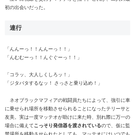
初の出会いだった。
連行
「んんーっ！！んんーっ！！」
「んむむーっ！！んぐぐーっ！！」
「コラッ、大人しくしろッ！」
「ジタバタするなッ！ さっさと乗り込め！」
ネオブラックマフィアの戦闘員たちによって、強引に車
に乗せられ場所を移動させられることになったテリーサと
友美。実は一度マッテオが助けに来た時、別れ際に万一の
場合に備えて
こっそり発信器を渡されている
ので、仮に監
禁場所を移動させられたとしても、マッテオにはいつでも