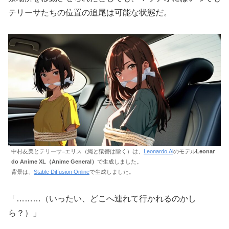
テリーサたちの位置の追尾は可能な状態だ。
中村友美とテリーサ=エリス（縄と猿轡は除く）は、
Leonardo.Ai
のモデル
Leonar
do Anime XL（Anime General）
で生成しました。
背景は、
Stable Diffusion Online
で生成しました。
「………（いったい、どこへ連れて行かれるのかし
ら？）」