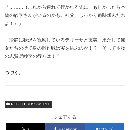
「………（これから連れて行かれる先に、もしかしたら本
物の紗季さんがいるのかも。神父、しっかり追跡頼んだわ
よ！）」
冷静に状況を観察しているテリーサと友美。果たして彼
女たちの捨て身の囮作戦は実を結ぶのか！？ そして本物
の志賀野紗季の行方は！？
つづく。
ROBOT CROSS WORLD
シェアする
X
Facebook
はてブ