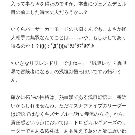
入って事なきを得たのですが、本当にヴェノムデビル
目の前にした時大丈夫だろうか…？
いくらバーサーカーモードの弘樹くんでも、まさか怪
人相手に無双なんてことは……いや、もしかしてあり
得るのか！？
((((；ﾟДﾟ))))ｶﾞｸｶﾞｸﾌﾞﾙﾌﾞﾙ
> いきなりフレンドリーですね～、『戦隊レッド 異世
界で冒険者になる』の浅垣灯悟っぽいですね拓斗く
ん、
確かに拓斗の性格は、熱血漢である浅垣灯悟に一番近
いかもしれませんね。ただキズナファイブのリーダー
は灯悟ではなくキズナブルー/万丈寺流の方ですから、
責任感という点においては、トロピカルギアーズのリ
ーダーでもある拓斗は、ああ見えて意外と流に近い部