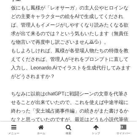
仮にもし鳳様が「レオサーガ」の主人公やヒロインな
どの主要キャラクターの絵をAIで生成してくだされ
ば、管理人もイメージがしやすくなり読みたくなる欲
求が出て来るのでは？という気もいたします（無責任
な物言いで再度申し訳ございません🙇💦）。
もしよろしければ、鳳様が各登場人物たちの特徴を教
えてくだされば、管理人がそれをプロンプトに直して
入力し、Leonardo.Aiでイラストを生成代行してみます
がどうされますか？
ちなみに以前はchatGPTに戦闘シーンの文章を代筆さ
せることが出来ていたので、これを使えば中途半端に
終わった「安土城占拠事件編」の続きがまた書けるか
な？と思っていたのですが、最近はどうも小説代筆依
頼をAIが却下するようになったらしく、小説生成専門
メニュー
ホーム
検索
トップ
サイドバー
のAIで何かいいのはないか？と探しているところで