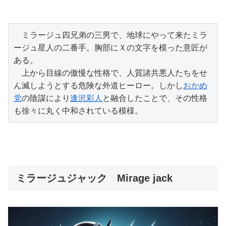
　ミラージュ四兄弟の三男で、地球にやって来たミラ
ージュ星人の二番手。胸部にＸの文字を模った意匠が
ある。

　上から目線の傲慢な性格で、人質諸共悪人たちをせ
ん滅しようとする危険な外道ヒーロー。しかし
おかめ
党
の陰謀により
逢沢彩人
と融合したことで、その性格
も徐々に丸く中和されている模様。
ミラージュジャック Mirage jack