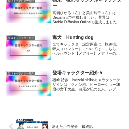
登場キャラクター紹介
ー
高嶺ひかる（左）と美山玲子（右）は、
Dreaminaで生成しました。背景は、
Stable Diffusion Onlineで生成しました。
私立聖十高校しりつせいじゅうこうこう
に通う、仲良し女子高生の二人組。※キ
ャラクター原案は、樹東一様です...
猟犬 Hunting dog
登場キャラクター紹介
全てキャラクター設定原案は、旅鴉様。
狩人（ハンター）については、こちら。
ヘルハウンド【メアリー】メアリーの画
像生成AIイラスト@cryravens.bsky.social
による投稿 — Blueskyは、旅鴉様提供。
通称「ハウンド・オブ・ハ...
登場キャラクター紹介.5
登場キャラクター紹介
磯崎 詩歩 isozaki shihoキャラクターデ
ザインは、クオン様。ヒーローショー19
歳の女子大生。白尾夕紀の友人。シブル
リックオーダーのチーフオペレーターと
しての彼女については、こちら。白尾 夕
紀 shirao yukiキャラクターデ...
消えた小寺洸介 最終話