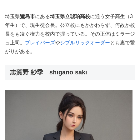
埼玉県
鷺島市
にある
埼玉県立琥珀高校
に通う女子高生（3
年生）で、現生徒会長。公立校にもかかわらず、何故か校
長をも凌ぐ権力を校内で握っている。その正体はミラージ
ュ上司。
ブレイバーズ
や
シブルリックオーダー
とも裏で繋
がりがある。
志賀野 紗季 shigano saki