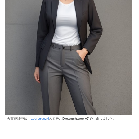
志賀野紗季は、
Leonardo.Ai
のモデル
Dreamshaper v7
で生成しました。