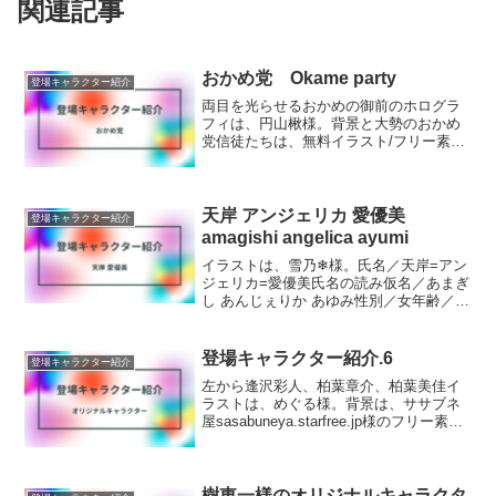
関連記事
おかめ党 Okame party
登場キャラクター紹介
両目を光らせるおかめの御前のホログラ
フィは、円山楸様。背景と大勢のおかめ
党信徒たちは、無料イラスト/フリー素材
なら「イラストAC」 (ac-illust.com)様の
みょうち麒麟様のフリー素材より拝借し
ました。豊臣の残党を標榜し、日本占領
と...
天岸 アンジェリカ 愛優美
登場キャラクター紹介
amagishi angelica ayumi
イラストは、雪乃❄様。氏名／天岸=アン
ジェリカ=愛優美氏名の読み仮名／あまぎ
し あんじぇりか あゆみ性別／女年齢／17
歳学年／私立白詠女学院高等部しりつは
くえいじょがくいんこうとうぶ普通科2年
生備考／日本人の父とヒスパニック系の
登場キャラクター紹介.6
登場キャラクター紹介
母との間に生...
左から逢沢彩人、柏葉章介、柏葉美佳イ
ラストは、めぐる様。背景は、ササブネ
屋sasabuneya.starfree.jp様のフリー素材
より拝借しました。全員、埼玉県鷺島市
さぎしまし（さいたま市西区と川越市の
間に挟まれている設定の架空の都市）
在...
樹東一様のオリジナルキャラクタ