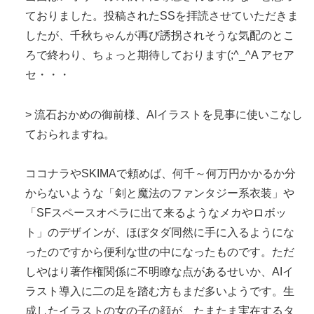
ておりました。投稿されたSSを拝読させていただきま
したが、千秋ちゃんが再び誘拐されそうな気配のとこ
ろで終わり、ちょっと期待しております(;^_^A アセア
セ・・・
> 流石おかめの御前様、AIイラストを見事に使いこなし
ておられますね。
ココナラやSKIMAで頼めば、何千～何万円かかるか分
からないような「剣と魔法のファンタジー系衣装」や
「SFスペースオペラに出て来るようなメカやロボッ
ト」のデザインが、ほぼタダ同然に手に入るようにな
ったのですから便利な世の中になったものです。ただ
しやはり著作権関係に不明瞭な点があるせいか、AIイ
ラスト導入に二の足を踏む方もまだ多いようです。生
成したイラストの女の子の顔が、たまたま実在するタ