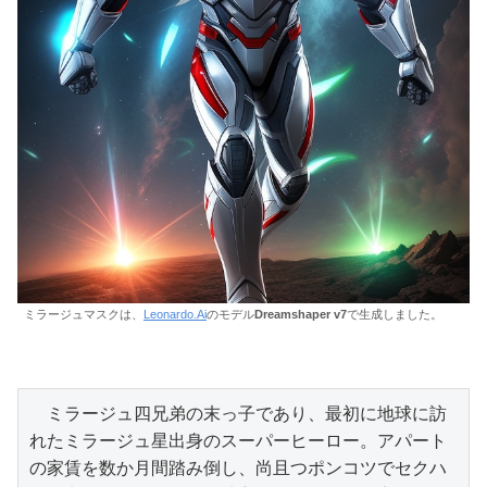
ミラージュマスクは、
Leonardo.Ai
のモデル
Dreamshaper v7
で生成しました。
　ミラージュ四兄弟の末っ子であり、最初に地球に訪
れたミラージュ星出身のスーパーヒーロー。アパート
の家賃を数か月間踏み倒し、尚且つポンコツでセクハ