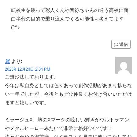
転校生を装って彩人くんや音祢ちゃんの通う高校に面
白半分の目的で乗り込んでくる可能性も考えてます
(^^♪
返信
鳳
より:
2023年12月24日 2:34 PM
ご無沙汰しております。
今年は私自身としては色々あって創作活動があまり捗らな
い一年でしたが、今後ともぜひ仲良くお付き合いいただけ
ますと嬉しいです。
ミラージュX、胸のXマークの眩しい輝きがウルトラマン
やメタルヒーローみたいで非常に格好いいです！
流石おかめの御前様、AIイラストを見事に使いこなしてお