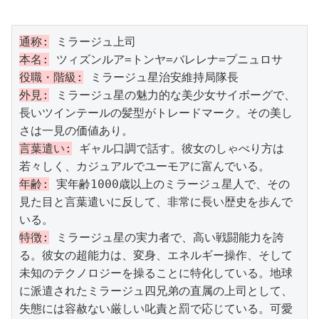
通称:
本名:
役職・階級:
外見:
 ミラージュ星の魅力的な美少女サイボーグで、
長いツインテールの髪型がトレードマーク。その美し
言葉遣い:
 ギャル口調で話す。彼女のしゃべり方は
年齢:
 実年齢1000歳以上のミラージュ星人で、その
見た目と言葉遣いに反して、非常に長い歴史を歩んで
特徴:
 ミラージュ星の実力者で、高い戦闘能力を誇
る。彼女の超能力は、変身、エネルギー操作、そして
未知のテクノロジーを操ることに特化している。地球
に派遣されたミラージュ四兄弟の直属の上司として、
失態には容赦ない厳しい叱責と罰で応じている。可愛