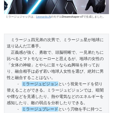
ミラージュジャックは、
Leonardo.Ai
のモデル
Dreamshaper v7
で生成しました。
　ミラージュ四兄弟の次男で、ミラージュ星が地球に
送り込んだ三番手。

　正義感が強く、勇敢で、頭脳明晰で、一見弟たちに
比べるとマトモなヒーローと思えるが、地球の女性の
「女体の神秘」とやらに並々ならぬ興味を持ってお
り、融合相手は必ず若い地球人女性を選び、絶対に男
性と融合することはない。

    - 
ミラージュビジョン
という視覚モードを切り
替えることができる。ミラージュビジョンでは、暗闇
や煙などを見通したり、熱や電気などのエネルギーを
感知したり、敵の弱点を分析したりできる。

    - 
ミラージュブレード
という刃物を手に持つこ