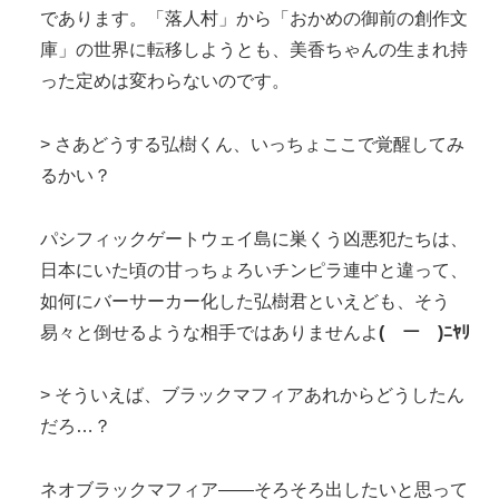
であります。「落人村」から「おかめの御前の創作文
庫」の世界に転移しようとも、美香ちゃんの生まれ持
った定めは変わらないのです。
> さあどうする弘樹くん、いっちょここで覚醒してみ
るかい？
パシフィックゲートウェイ島に巣くう凶悪犯たちは、
日本にいた頃の甘っちょろいチンピラ連中と違って、
如何にバーサーカー化した弘樹君といえども、そう
易々と倒せるような相手ではありませんよ
(￣ー￣)ﾆﾔﾘ
> そういえば、ブラックマフィアあれからどうしたん
だろ…？
ネオブラックマフィア—―そろそろ出したいと思って