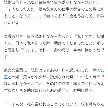
弘樹は信じられない気持ちで目を瞬かせながら頷いた。
「そうだったんだ。僕も父さんの仕事の都合でこの島に来
ることになって…ここで知ってる人に会えるなんて、夢み
たいだよ」
美香も頷き、目を潤ませながら言った。「私もです、弘樹
くん。日本で色々あった時、助けてくださったこと、ずっ
と感謝しています。それに、あの時は…本当に怖かったで
す」
彼女の言葉に、弘樹はふとあの一件を思い出した。姉の
友
美
と一緒に美香がヤクザに誘拐された時、いつもの自分で
はいられなかったこと。その時の恐怖と怒りで、何も考え
ず彼女たちを助けに行ったあの瞬間が、鮮明に甦る。
「…そんな、礼を言われることじゃないよ。僕も姉ちゃん