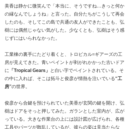
美香は静かに微笑んで「本当に、そうですね…きっと何か
の縁なんでしょうね」と言った。自分たちがこうして再会
したのも、そしてこの島で共通の友人ができたことも、弘
樹には偶然じゃない気がした。少なくとも、弘樹はそう感
じずにはいられなかった。
工業棟の裏手にたどり着くと、トロピカル=ギアーズの工
房が見えてきた。青いペイントが剥がれかかった古いドア
に
「Tropical Gears」
と白い字でペイントされている。そ
の中に入れば、そこは拓斗と俊彦が情熱を注いでいる
“工
房”
の世界。
俊彦から合鍵を預けられていた美香が玄関の鍵を開け、弘
樹はドアをそっと押してみた。ガランとした室内が、広が
っている。大きな作業台の上には設計図が広げられ、各種
工具やパーツが散乱しているが、彼らの姿は見当たらな