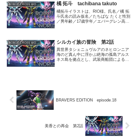
つけてくれた近衛騎士の...
橘 拓斗 tachibana takuto
ROBOT CROSS WORLD
橘拓斗イラストは、RIO様。氏名／橘 拓
斗氏名の読み仮名／たちばな たくと性別
／男年齢／17歳学年／エバーグレン高校
理工科2年髪型／茶色の髪は波打ってお
り、少し乱れている。一人称/俺プロフィ
ール インダストリアルメック制作チー
ム「トロピカ...
シルカイ族の冒険 第2話
ROBOT CROSS WORLD
異世界タシェニュヴルアのネヒロンニア
海のど真ん中に浮かぶ絶海の孤島アルス
ネス島を拠点とし、武装商船団による海
上交易と狩猟を生業とするシルカイ族の
族長の息子（後継者で次期族長）レイヴ
ン。彼は海賊に囚われていた女神官のエ
リュナ=ヴェルティアを助...
BRAVERS EDITION episode.18
美香との再会 第2話