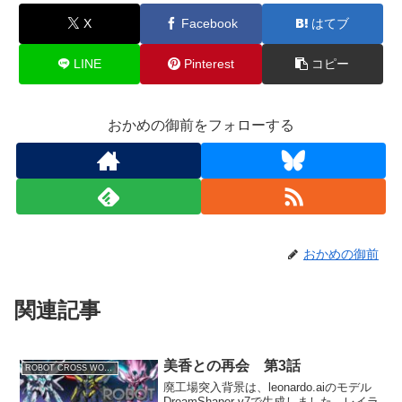
X
Facebook
はてブ
LINE
Pinterest
コピー
おかめの御前をフォローする
おかめの御前
関連記事
美香との再会 第3話
ROBOT CROSS WORLD
廃工場突入背景は、leonardo.aiのモデル
DreamShaper v7で生成しました。レイラ