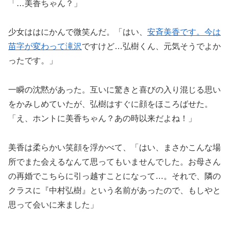
「…美香ちゃん？」
少女ははにかんで微笑んだ。「はい、
安斉美香です。今は
苗字が変わって滝沢
ですけど…弘樹くん、元気そうでよか
ったです。」
一瞬の沈黙があった。互いに驚きと喜びの入り混じる思い
をかみしめていたが、弘樹はすぐに顔をほころばせた。
「え、ホントに美香ちゃん？あの時以来だよね！」
美香は柔らかい笑顔を浮かべて、「はい、まさかこんな場
所でまた会えるなんて思ってもいませんでした。お母さん
の再婚でこちらに引っ越すことになって…。それで、隣の
クラスに『中村弘樹』という名前があったので、もしやと
思って会いに来ました」