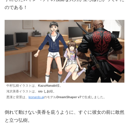
のである！
中村弘樹イラストは、
KazuHanabi
様。
滝沢美香イラストは、
sio しお
様。
悪漢と背景は、
leonardo.ai
のモデル
DreamShaper v7
で生成しました。
倒れて動けない美香を庇うように、すぐに彼女の前に敢然
と立つ弘樹。