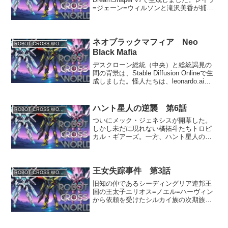
=ジェーン=ウィルソンと滝沢美香が捕ま
っていると思われるブライトバレー市の
郊外のＡ地区にある閉鎖された工場跡地
の廃墟に、橘拓斗や滝沢俊彦よりも...
ネオブラックマフィア Neo
ROBOT CROSS WORLD
Black Mafia
デスクローン総統（中央）と総統謁見の
間の背景は、Stable Diffusion Onlineで生
成しました。怪人たちは、leonardo.aiの
モデルDreamShaper v7で生成しました。
旧ブラックマフィアを乗っ取った正体不
明の怪人...
ハント星人の逆襲 第6話
ROBOT CROSS WORLD
ついにメック・ジェネシスが開幕した。
しかし未だに現れない橘拓斗たちトロピ
カル・ギアーズ。一方、ハント星人の駆
除に動き出したスパルトイのアレクシア
＝バーンズたちは、自分たちの密談を偶
然立ち聞きしてしまった滝沢美香と中村
友美を捕らえる。※cha...
王女失踪事件 第3話
ROBOT CROSS WORLD
旧知の仲であるシーディングリア連邦王
国の王太子エリオス=ノエル=ハーヴィン
から依頼を受けたシルカイ族の次期族長
レイヴンは、国境近くで失踪した隣国ウ
ィングランドの王女フィオレンティーナ
の行方を追う。エリオスが案内役として