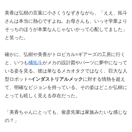
美香は弘樹の言葉に小さくうなずきながら、「ええ、拓斗
さんは本当に熱心ですよね。お母さんも、いっそ学業より
そっちのほうが本業なんじゃないかって心配してました」
と笑った。
確かに、弘樹や美香がトロピカル=ギアーズの工房に行く
と、いつも
橘拓斗
がメカの設計図やパーツに夢中になって
いる姿を見る。彼は単なるメカオタクではなく、巨大な人
型ロボット=
インダストリアルメック
に対する情熱を超え
て、明確なビジョンを持っている。その姿はどこか弘樹に
とっても眩しく見える存在だった。
「美香ちゃんにとっても、俊彦先輩は家族みたいな感じな
の？」