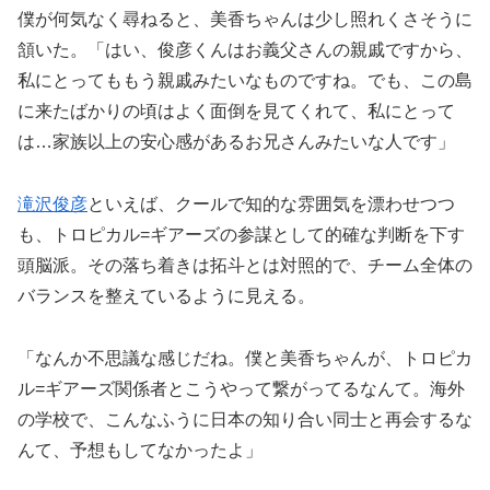
僕が何気なく尋ねると、美香ちゃんは少し照れくさそうに
頷いた。「はい、俊彦くんはお義父さんの親戚ですから、
私にとってももう親戚みたいなものですね。でも、この島
に来たばかりの頃はよく面倒を見てくれて、私にとって
は…家族以上の安心感があるお兄さんみたいな人です」
滝沢俊彦
といえば、クールで知的な雰囲気を漂わせつつ
も、トロピカル=ギアーズの参謀として的確な判断を下す
頭脳派。その落ち着きは拓斗とは対照的で、チーム全体の
バランスを整えているように見える。
「なんか不思議な感じだね。僕と美香ちゃんが、トロピカ
ル=ギアーズ関係者とこうやって繋がってるなんて。海外
の学校で、こんなふうに日本の知り合い同士と再会するな
んて、予想もしてなかったよ」