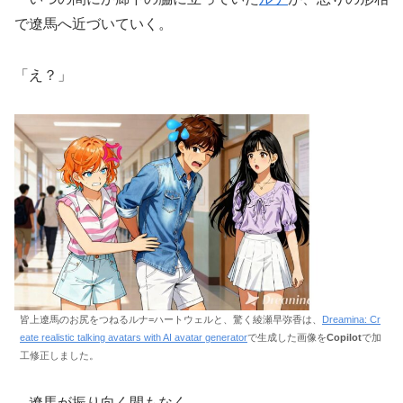
で遼馬へ近づいていく。
「え？」
皆上遼馬のお尻をつねるルナ=ハートウェルと、驚く綾瀬早弥香は、
Dreamina: Cr
eate realistic talking avatars with AI avatar generator
で生成した画像を
Copilot
で加
工修正しました。
遼馬が振り向く間もなく――