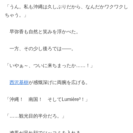
「うん。私も沖縄は久しぶりだから、なんだかワクワクし
ちゃう。」
早弥香も自然と笑みを浮かべた。
一方、その少し後ろでは――。
「いやぁ～、ついに来ちまったか……！」
西沢基樹
が感慨深げに両腕を広げる。
「沖縄！ 南国！ そしてLumière³！」
「……観光目的半分だろ。」
遼馬が呆れ顔でツッコミを入れる。