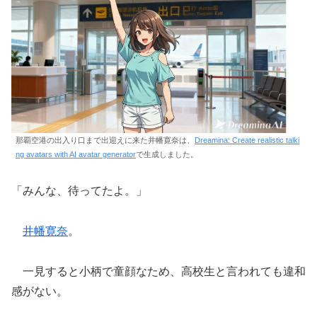
那覇空港の出入り口まで出迎えに来た井幡寛奈は、
Dreamina: Create realistic talki
ng avatars with AI avatar generator
で生成しました。
「みんな、待ってたよ。」
井幡寛奈
。
一見すると小柄で童顔なため、高校生と言われても違和
感がない。