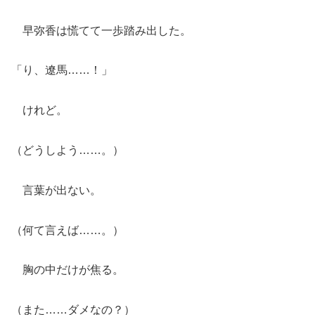
早弥香は慌てて一歩踏み出した。
「り、遼馬……！」
けれど。
（どうしよう……。）
言葉が出ない。
（何て言えば……。）
胸の中だけが焦る。
（また……ダメなの？）