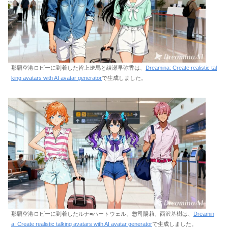
那覇空港ロビーに到着した皆上遼馬と綾瀬早弥香は、
Dreamina: Create realistic tal
king avatars with AI avatar generator
で生成しました。
那覇空港ロビーに到着したルナ=ハートウェル、惣司陽莉、西沢基樹は、
Dreamin
a: Create realistic talking avatars with AI avatar generator
で生成しました。