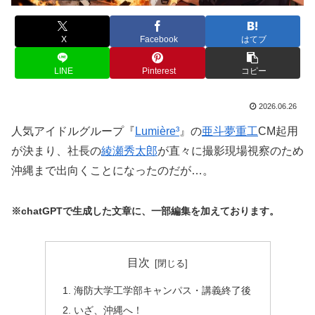
X
Facebook
はてブ
LINE
Pinterest
コピー
2026.06.26
人気アイドルグループ『
Lumière³
』の
亜斗夢重工
CM起用
が決まり、社長の
綾瀬秀太郎
が直々に撮影現場視察のため
沖縄まで出向くことになったのだが…。
※chatGPTで生成した文章に、一部編集を加えております。
目次
海防大学工学部キャンパス・講義終了後
いざ、沖縄へ！