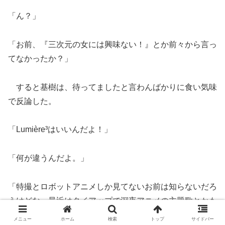
「ん？」
「お前、『三次元の女には興味ない！』とか前々から言っ
てなかったか？」
すると基樹は、待ってましたと言わんばかりに食い気味
で反論した。
「Lumière³はいいんだよ！」
「何が違うんだよ。」
「特撮とロボットアニメしか見てないお前は知らないだろ
うけどな、最近はタイアップで深夜アニメの主題歌とかも
よく歌ってるんだぞ！」
メニュー
ホーム
検索
トップ
サイドバー