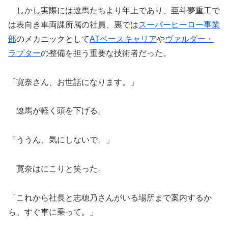
しかし実際には遼馬たちより年上であり、亜斗夢重工で
は表向き車両課所属の社員、裏では
スーパーヒーロー事業
部
のメカニックとして
ATベースキャリア
や
ヴァルダー・
ラプター
の整備を担う重要な技術者だった。
「寛奈さん、お世話になります。」
遼馬が軽く頭を下げる。
「ううん、気にしないで。」
寛奈はにこりと笑った。
「これから社長と志穂乃さんがいる場所まで案内するか
ら、すぐ車に乗って。」