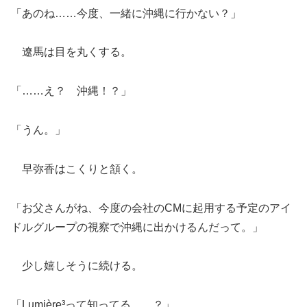
「あのね……今度、一緒に沖縄に行かない？」
遼馬は目を丸くする。
「……え？ 沖縄！？」
「うん。」
早弥香はこくりと頷く。
「お父さんがね、今度の会社のCMに起用する予定のアイ
ドルグループの視察で沖縄に出かけるんだって。」
少し嬉しそうに続ける。
「Lumière³って知ってる……？」