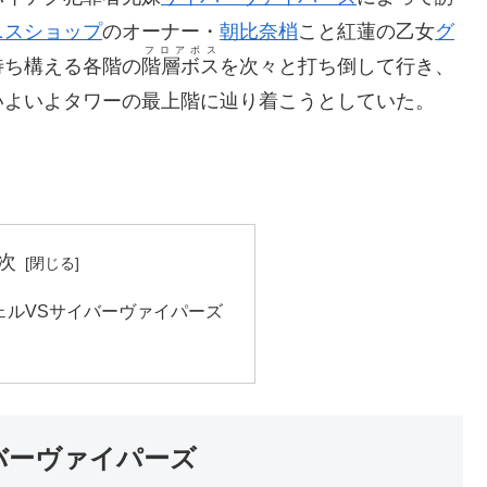
ニスショップ
のオーナー・
朝比奈梢
こと紅蓮の乙女
グ
フロアボス
待ち構える各階の
階層ボス
を次々と打ち倒して行き、
いよいよタワーの最上階に辿り着こうとしていた。
次
ェルVSサイバーヴァイパーズ
バーヴァイパーズ