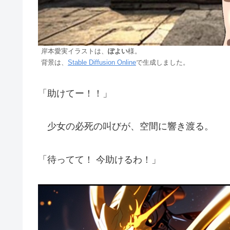
岸本愛実イラストは、
ぽよい
様。
背景は、
Stable Diffusion Online
で生成しました。
「助けてー！！」
少女の必死の叫びが、空間に響き渡る。
「待ってて！ 今助けるわ！」