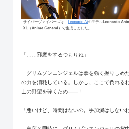
サイバーヴァイパーズは、
Leonardo.Ai
のモデル
Leonardo Ani
XL（Anime General）
で生成しました。
「……邪魔をするつもりね」
グリムゾンエンジェルは拳を強く握りしめた
の力を消耗している。しかし、ここで倒れる
士の野望を砕くため——！
「悪いけど、時間はないの。手加減はしない
言葉と同時に、グリムゾンエンジェルの背中