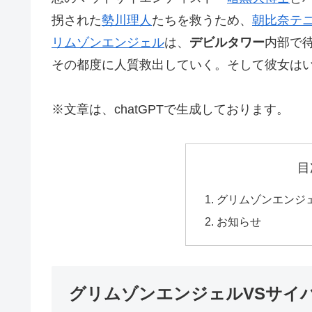
拐された
勢川理人
たちを救うため、
朝比奈テ
リムゾンエンジェル
は、
デビルタワー
内部で
その都度に人質救出していく。そして彼女は
※文章は、chatGPTで生成しております。
目
グリムゾンエンジ
お知らせ
グリムゾンエンジェルVSサイ