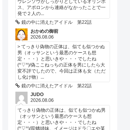
ウレンソウがしっかりとしているオリンポ
ス、アポロンから連絡がなかったことで一
発で２人の...
鏡の中に消えたアイドル 第22話
おかめの御前
2026.08.06
> てっきり偽物の正体は、似ても似つかぬ
男（オッサンという最悪のケースも想
定・・・）と思いきや・・・でしたね
(^▽^)/偽ここねっちの正体を男にしたら大
変不評でしたので、今回は正体も女（ただ
し化け物）...
鏡の中に消えたアイドル 第22話
JUDO
2026.08.06
てっきり偽物の正体は、似ても似つかぬ男
（オッサンという最悪のケースも想
定・・・）と思いきや・・・でしたね
(^▽^)/双螭姉妹、イメージはドラ〇エや某