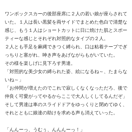
ワンボックスカーの後部座席に２人の若い娘が座らされて
いた。１人は長い黒髪を両サイドでまとめた色白で清楚な
感じ、もう１人はショートカットに日に焼けた肌とスポー
ティーな感じとそれぞれ対照的なタイプの２人。
２人とも手足を麻縄できつく縛られ、口は粘着テープでぎ
っちりと塞がれ、呻き声をあげながらもがいていた。
その様を楽しげに見下ろす男達。
「対照的な美少女の縛られた姿、絵になるね～、たまらな
いね～」
「お仲間が増えたのでこれで寂しくなくなっただろ、後で
仲良く可愛がってやるからここで大人しくしてるんだぞ」
そして男達は車のスライドドアをゆっくりと閉めてゆく、
それとともに娘達の助けを求める声も消えていった。
「んんーっ、うむぅ、んんんーっ！」