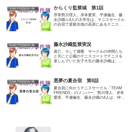
かなぁ…？」TEAM FRIENDSのマスコッ
トガール的存在...
からくり監禁城 第1話
TEAM FRIENDSの事件簿
序章勢川理人、岸本愛実、平瀬倫生、藤
永沙織ら4人の大学生は、テニスサークル
の合宿で某観光地の高原にあるテニスコ
ートへと来ていた。しかし楽しかったは
ずのテニスの最中で、天気予報にはなか
ったまさかの大雨に見舞われる。激しい
土砂降りの中、堪らず4...
藤永沙織監禁実況
TEAM FRIENDSの事件簿
逃亡、そして捕獲 サークルの仲間たち
と共にと公園のテニスコートでテニスを
楽しんでいた女子大生の藤永沙織は、勢
いよくコート外に飛んで行ってしまった
テニスボールを探しに、仲間たちと手分
けして公園の裏山の林の中を探してい
た。しかしその途中で怪しい...
悪夢の夏合宿 第8話
TEAM FRIENDSの事件簿
夏合宿に向かうテニスサークル「TEAM
FRIENDS」のメンバー、勢川理人、岸本
愛実、平瀬倫生、藤永沙織の4人は、仲の
良い後輩の女子高生・星本有理紗を誘っ
て、目的地である鬼哭山きこくさんのキ
ャンプ場にやって来たのだが……。凶悪
犯によるキャ...