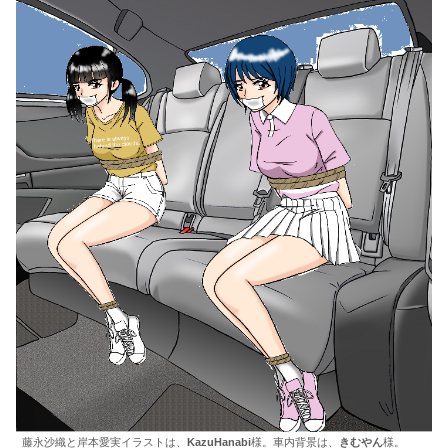
藤永沙織と岸本愛実イラストは、
KazuHanabi
様。車内背景は、
きむやん
様。