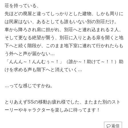
荘を持っている、
先ほどの廃屋と違ってしっかりとした建物、しかも周りに
は民家はない、あるとしても誰もいない別の別荘だけ。
車から降ろされ肩に担がれ、別荘へと連れ込まれる２人、
そして更なる絶望が襲う、別荘に入りとある扉を開くと地
下へと続く階段が、このまま地下室に連れて行かれたらも
う外へと声が届かない…
「んんん～！んんむぅ～！」（誰か～！助けて～！！）助
けを求める声も階下へと消えていく…
…ってな感じですかね。
とりあえずSSの移動お疲れ様でした、またまた別のスト
ーリーやキャラクターを楽しみに待ってます！
返信