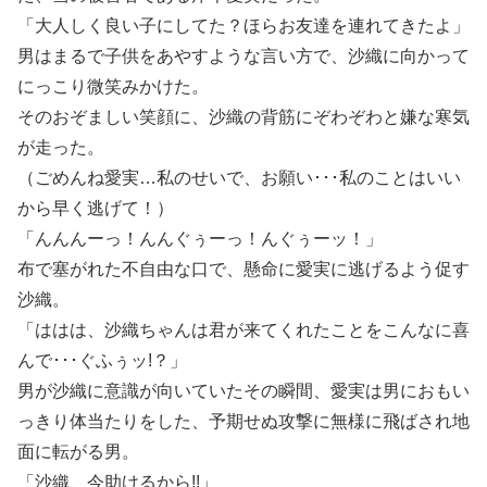
「大人しく良い子にしてた？ほらお友達を連れてきたよ」
男はまるで子供をあやすような言い方で、沙織に向かって
にっこり微笑みかけた。
そのおぞましい笑顔に、沙織の背筋にぞわぞわと嫌な寒気
が走った。
（ごめんね愛実…私のせいで、お願い･･･私のことはいい
から早く逃げて！）
「んんんーっ！んんぐぅーっ！んぐぅーッ！」
布で塞がれた不自由な口で、懸命に愛実に逃げるよう促す
沙織。
「ははは、沙織ちゃんは君が来てくれたことをこんなに喜
んで･･･ぐふぅッ!？」
男が沙織に意識が向いていたその瞬間、愛実は男におもい
っきり体当たりをした、予期せぬ攻撃に無様に飛ばされ地
面に転がる男。
「沙織、今助けるから!!」