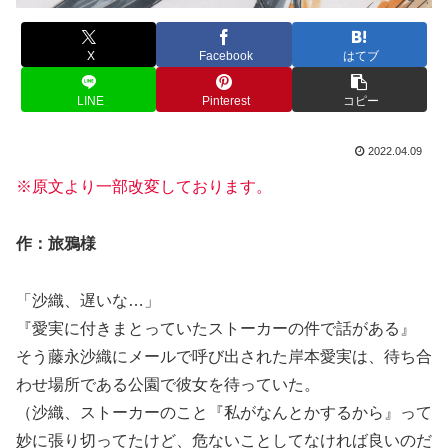
X
Facebook
はてブ
LINE
Pinterest
コピー
2022.04.09
※原文より一部改変しております。
作：旅鴉様
「沙織、遅いな…」
『愛実に付きまとっていたストーカーの件で話がある』
そう藤永沙織にメールで呼び出された岸本愛実は、待ち合
わせ場所である公園で彼女を待っていた。
（沙織、ストーカーのこと『私がなんとかするから』って
妙に張り切ってたけど、危ないことしてなければ良いのだ