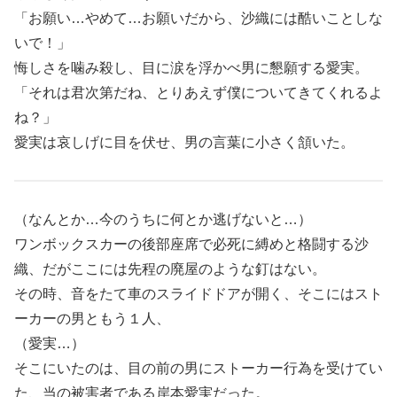
「お願い…やめて…お願いだから、沙織には酷いことしな
いで！」
悔しさを噛み殺し、目に涙を浮かべ男に懇願する愛実。
「それは君次第だね、とりあえず僕についてきてくれるよ
ね？」
愛実は哀しげに目を伏せ、男の言葉に小さく頷いた。
（なんとか…今のうちに何とか逃げないと…）
ワンボックスカーの後部座席で必死に縛めと格闘する沙
織、だがここには先程の廃屋のような釘はない。
その時、音をたて車のスライドドアが開く、そこにはスト
ーカーの男ともう１人、
（愛実…）
そこにいたのは、目の前の男にストーカー行為を受けてい
た、当の被害者である岸本愛実だった。