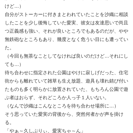
けど…）
自分がストーカーに付きまとわれていたことを沙織に相談
したことを少し後悔していた愛実、彼女は友達思いで尚且
つ正義感も強い、それが良いところでもあるのだが、やや
無鉄砲なところもあり、幾度となく危うい目にも遭ってい
た。
（今回も無茶なことしてなければ良いのだけど…それにし
ても…）
待ち合わせに指定された公園はやけに寂しげだった、住宅
街からも離れていて雑草も生え放題、遊具も壊れ錆び付い
たものも多く明らかに放置されていた、もちろん公園で遊
ぶ者はおらず、それどころか人っ子１人いない。
（なんで沙織はこんなところを待ち合わせ場所に…）
そう思っていた愛実の背後から、突然何者かが声を掛け
る。
「やぁ～久しぶりぃ、愛実ちゃ～ん」