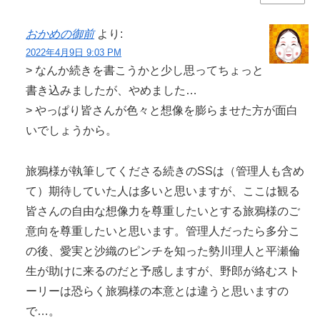
おかめの御前
より:
2022年4月9日 9:03 PM
> なんか続きを書こうかと少し思ってちょっと
書き込みましたが、やめました…
> やっぱり皆さんが色々と想像を膨らませた方が面白
いでしょうから。
旅鴉様が執筆してくださる続きのSSは（管理人も含め
て）期待していた人は多いと思いますが、ここは観る
皆さんの自由な想像力を尊重したいとする旅鴉様のご
意向を尊重したいと思います。管理人だったら多分こ
の後、愛実と沙織のピンチを知った勢川理人と平瀬倫
生が助けに来るのだと予感しますが、野郎が絡むスト
ーリーは恐らく旅鴉様の本意とは違うと思いますの
で…。