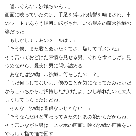
「嘘…そんな…沙織ちゃん…」
画面に映っていたのは、手足を縛られ猿轡を噛まされ、車
のシートであろう場所に転がされている親友の藤永沙織の
姿だった。
「もしかして…あのメールは…」
「そう僕、また君と会いたくてさ、騙してゴメンね」
そう言っておどけた表情を見せる男、それを憎々しげに見
つめながら、愛実は男に問い詰める。
「あなたは沙織に…沙織に何をしたの！？」
「まだ何もしてないよ、僕のことが気になってたみたいだ
からこっちからご招待しただけだよ、少し暴れたので大人
しくしてもらったけどね」
「そんな、沙織は関係ないじゃない！」
「そうなんだけど関わってきたのはあの娘からだからね」
そう言いながら男は、スマホの画面に映る沙織の画像をい
やらしく指で撫で回す。