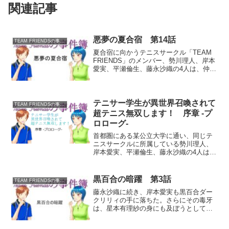
関連記事
悪夢の夏合宿 第14話
TEAM FRIENDSの事件簿
夏合宿に向かうテニスサークル「TEAM
FRIENDS」のメンバー、勢川理人、岸本
愛実、平瀬倫生、藤永沙織の4人は、仲の
良い後輩の女子高生・星本有理紗を誘っ
て、目的地である鬼哭山きこくさんのキ
ャンプ場にやって来たのだが……。凶悪
犯によるキャ...
テニサー学生が異世界召喚されて
TEAM FRIENDSの事件簿
超テニス無双します！ 序章 -プ
ロローグ-
首都圏にある某公立大学に通い、同じテ
ニスサークルに所属している勢川理人、
岸本愛実、平瀬倫生、藤永沙織の4人は、
その日もいつものようにサークル活動で
テニスを楽しんでいたある日、突然の謎
の落雷を受けて意識を失い、気が付くと
黒百合の暗躍 第3話
TEAM FRIENDSの事件簿
見たこともない異世界に...
藤永沙織に続き、岸本愛実も黒百合ダー
クリリィの手に落ちた。さらにその毒牙
は、星本有理紗の身にも及ぼうとしてい
た…！囚われる有理紗「愛実さん、急に
公園に呼び出すだなんて、何かあったの