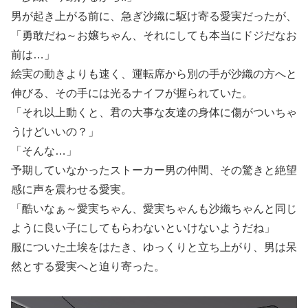
男が起き上がる前に、急ぎ沙織に駆け寄る愛実だったが、
「勇敢だね～お嬢ちゃん、それにしても本当にドジだなお
前は…」
絵実の動きよりも速く、運転席から別の手が沙織の方へと
伸びる、その手には光るナイフが握られていた。
「それ以上動くと、君の大事な友達の身体に傷がついちゃ
うけどいいの？」
「そんな…」
予期していなかったストーカー男の仲間、その驚きと絶望
感に声を震わせる愛実。
「酷いなぁ～愛実ちゃん、愛実ちゃんも沙織ちゃんと同じ
ように良い子にしてもらわないといけないようだね」
服についた土埃をはたき、ゆっくりと立ち上がり、男は呆
然とする愛実へと迫り寄った。