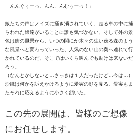
「んんぐぅーっ、んん、んむぅーっ！」
娘たちの声はノイズに掻き消されていく、走る車の中に捕
らわれた娘達がいることに誰も気づかない、そして外の景
色は街の風景から、いつの間にか木々の生い茂る森のよう
な風景へと変わっていった、人気のない山の奥へ連れて行
かれているのだ、そこではいくら叫んでも助けは来ないだ
ろう。
（なんとかしないと…さっきは１人だったけど…今は…）
沙織は何かを訴えかけるように愛実の顔を見る、愛実もま
たそれに応えるように小さく頷いた。
この先
の
展開
は、皆様のご想像
にお任せします。