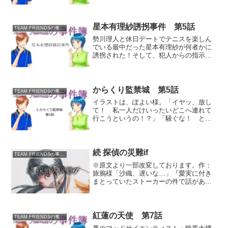
段アルバイトをしているテニスショップ
兼テニススクールのオーナー、朝比奈倫
太郎には知られざるもう一つの顔があっ
た。元警察庁キャリア官...
星本有理紗誘拐事件 第5話
TEAM FRIENDSの事件簿
勢川理人と休日デートでテニスを楽しん
でいる最中だった星本有理紗が何者かに
誘拐された！そして、犯人からの指示で
有理紗の着替えを運んでいた藤永沙織も
敵の手に落ちたのだった。合流ようやく
藤永沙織を乗せたヨットが、星本有理紗
とクライアントが待つクル...
からくり監禁城 第5話
TEAM FRIENDSの事件簿
イラストは、ぽよい様。「イヤッ、放し
て！ 私一人だけいったいどこへ連れて
行こうというの！？」「騒ぐな！ とっ
とと歩け。しばらくの間お前にはな、他
の仲間の目につくところにいてもらって
は困るんだよ」屋敷の地下深い秘密通路
を、戦闘員によって一人寂...
続 探偵の災難if
TEAM FRIENDSの事件簿
※原文より一部改変しております。作：
旅鴉様「沙織、遅いな…」『愛実に付き
まとっていたストーカーの件で話があ
る』そう藤永沙織にメールで呼び出され
た岸本愛実は、待ち合わせ場所である公
園で彼女を待っていた。（沙織、ストー
カーのこと『私がなんとかす...
紅蓮の天使 第7話
TEAM FRIENDSの事件簿