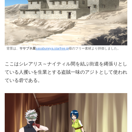
背景は、
ササブネ屋
sasabuneya.starfree.jp
様のフリー素材より拝借しました。
ここはシレアリス～ナイティル間を結ぶ街道を縄張りとし
ている人攫いを生業とする盗賊一味のアジトとして使われ
ている砦である。