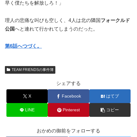
早く僕たちを解放しろ！」
理人の悲痛な叫びも空しく、4人は北の隣国
フォークルド
公国
へと連れて行かれてしまうのだった。
第6話へつづく。
TEAM FRIENDSの事件簿
シェアする
X
Facebook
はてブ
LINE
Pinterest
コピー
おかめの御前をフォローする