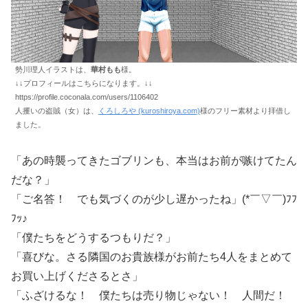
勢川理人イラストは、
華村もも
様。
↓↓プロフィールはこちらになります。↓↓
https://profile.coconala.com/users/1106402
人攫いの盗賊（女）は、
くろしろや (kuroshiroya.com)
様のフリー素材より拝借し
ました。
「あの時襲ってきたゴブリンも、本当はお前が嗾けてたん
だな？」
「ご名答！ でも気づくのが少し遅かったね」(*￣▽￣)ﾌﾌ
ﾌｯ♪
「僕たちをどうするつもりだ？」
「喜びな。さる隣国のお貴族様がお前たち4人をまとめて
お買い上げくださるとさ」
「ふざけるな！ 僕たちは売り物じゃない！ 人間だ！