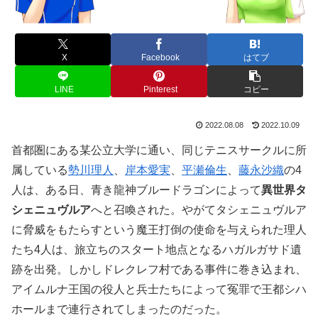
X
Facebook
はてブ
LINE
Pinterest
コピー
2022.08.08
2022.10.09
首都圏にある某公立大学に通い、同じテニスサークルに所
属している
勢川理人
、
岸本愛実
、
平瀬倫生
、
藤永沙織
の4
人は、ある日、青き龍神ブルードラゴンによって
異世界タ
シェニュヴルア
へと召喚された。やがてタシェニュヴルア
に脅威をもたらすという魔王打倒の使命を与えられた理人
たち4人は、旅立ちのスタート地点となるハガルガサド遺
跡を出発。しかしドレクレフ村である事件に巻き込まれ、
アイムルナ王国の役人と兵士たちによって冤罪で王都シハ
ホールまで連行されてしまったのだった。