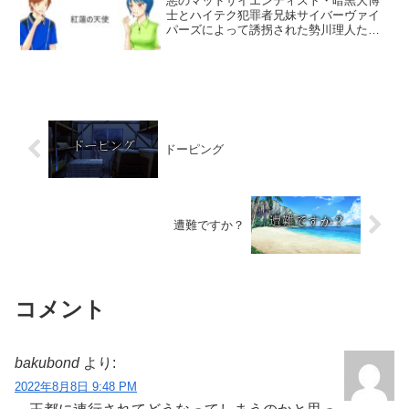
悪のマッドサイエンティスト・暗黒大博
士とハイテク犯罪者兄妹サイバーヴァイ
パーズによって誘拐された勢川理人たち
を救うため、朝比奈テニスショップのオ
ーナー・朝比奈梢こと紅蓮の乙女グリム
ゾンエンジェルは、単身で地獄谷のデビ
ルタワーへと乗り込み、ま...
ドーピング
遭難ですか？
コメント
bakubond
より:
2022年8月8日 9:48 PM