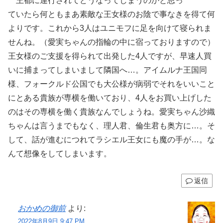
王都に連行されてどうなってしまうのかと思っ
ていたら何ともまあ素敵な王女様のお陰で事なきを得て何
よりです。これから3人はユニモフに足を向けて寝られま
せんね。（愛実ちゃんの指輪の中に宿っておりますので）
王女様のご支援を得られて出発した4人ですが、早速人買
いに捕まってしまいまして隣国へ…。アイムルナ王国同
様、フォークルド公国でも大公様が病弱でそれをいいこと
にとある貴族が専横を働いており、4人をお買い上げした
のはその専横を働く貴族なんでしょうね。愛実ちゃん沙織
ちゃんは言うまでもなく、理人君、倫生君も奥方に…。そ
して、話が進むにつれてラシエル王女にも魔の手が…。な
んて想像をしてしまいます。
返信
おかめの御前
より:
2022年8月9日 9:47 PM