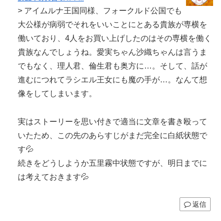
> アイムルナ王国同様、フォークルド公国でも
大公様が病弱でそれをいいことにとある貴族が専横を
働いており、4人をお買い上げしたのはその専横を働く
貴族なんでしょうね。愛実ちゃん沙織ちゃんは言うま
でもなく、理人君、倫生君も奥方に…。そして、話が
進むにつれてラシエル王女にも魔の手が…。なんて想
像をしてしまいます。
実はストーリーを思い付きで適当に文章を書き殴って
いたため、この先のあらすじがまだ完全に白紙状態で
す💦
続きをどうしようか五里霧中状態ですが、明日までに
は考えておきます💦
返信