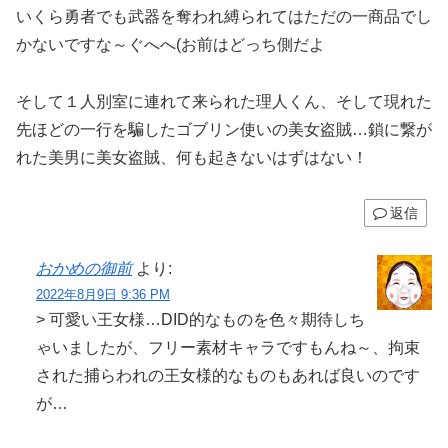
いくら勇者でも武器を奪われ縛られてはただの一商品でし
かないですな～ぐへへ(お前はどっち側だよ
そして１人別室に連れて来られた理人くん、そして現れた
先ほどの一行を騙したゴブリン使いの美女盗賊…鎖に繋が
れた美男に美女盗賊、何も起きないはずはない！
返信
おかめの御前
より:
2022年8月9日 9:36 PM
> 可愛い王女様…DID的なものを色々期待しち
ゃいましたが、フリー素材キャラですもんね～、拘束
された捕らわれの王女様的なものもあれば良いのです
が…