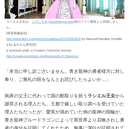
ラシエル王女は、
くろしろや (kuroshiroya.com)
様のフリー素材より拝借しまし
た。
[背景画像提供]：
http://www.flickr.com/photos/mualphachi/7415393414/
by Maxwell Hamilton (modifie
d by あやえも研究所)
is licensed under a Creative Commons license:
http://creativecommons.org/licenses/by/2.0/deed.en
「本当に申し訳ございません。青き龍神の勇者様方に対し
奉り、ご無礼の段をなんとお詫びしたらよいか…」
病床の父王に代わって国の舵取りを担う
ラシエル王女
から
謝罪される理人たち。王都で厳しい取り調べを受けていた
理人たちだったが、愛実が填めていた例の龍神の指輪が、
青き龍神ブルードラゴンによって異世界より召喚されし勇
者の身分を証明してくれたため、無事に潔白が証明されて