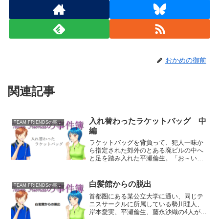
おかめの御前
関連記事
入れ替わったラケットバッグ 中
TEAM FRIENDSの事件簿
編
ラケットバッグを背負って、犯人一味か
ら指定された郊外のとある廃ビルの中へ
と足を踏み入れた平瀬倫生。「お～い！
どこにいるんだ！ 約束の物なら持ってき
たぞ！ どうせどこかから見張ってるんだ
ろ！ 返事をしろ！！」倫生が大声を上げ
白髪館からの脱出
TEAM FRIENDSの事件簿
ると、奥から二人...
首都圏にある某公立大学に通い、同じテ
ニスサークルに所属している勢川理人、
岸本愛実、平瀬倫生、藤永沙織の4人が普