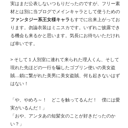
実はまだ公表しないつもりだったのですが、フリー素
材とは別に当ブログでメインキャラとして使うための
ファンタジー系王女様キャラ
もすでに出来上がってお
ります。勿論衣装はミニスカです。いずれご披露でき
る機会も来るかと思います。気長にお待ちいただけれ
ば幸いです。
> そして１人別室に連れて来られた理人くん、そして
現れた先ほどの一行を騙したゴブリン使いの美女盗
賊…鎖に繋がれた美男に美女盗賊、何も起きないはず
はない！
「や、やめろ～！ どこを触ってるんだ！ 僕には愛
実がいるんだ！」
「おや、アンタあの短髪女のことが好きだったのか
い？」