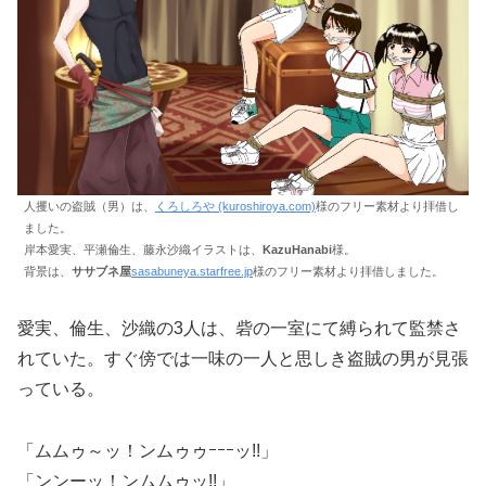
人攫いの盗賊（男）は、
くろしろや (kuroshiroya.com)
様のフリー素材より拝借し
ました。
岸本愛実、平瀬倫生、藤永沙織イラストは、
KazuHanabi
様。
背景は、
ササブネ屋
sasabuneya.starfree.jp
様のフリー素材より拝借しました。
愛実、倫生、沙織の3人は、砦の一室にて縛られて監禁さ
れていた。すぐ傍では一味の一人と思しき盗賊の男が見張
っている。
「ムムゥ～ッ！ンムゥゥｰｰｰッ!!」
「ンンーッ！ンムムゥッ!!」