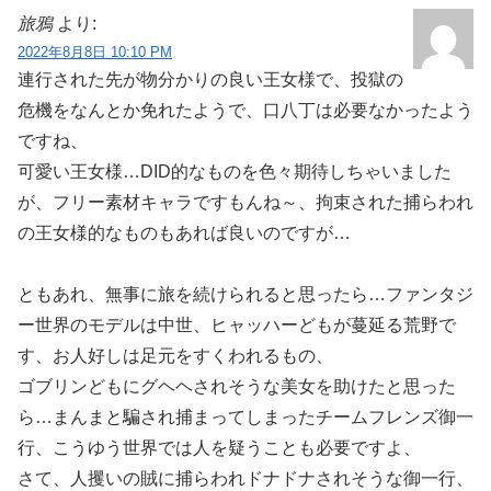
旅鴉
より:
2022年8月8日 10:10 PM
連行された先が物分かりの良い王女様で、投獄の
危機をなんとか免れたようで、口八丁は必要なかったよう
ですね、
可愛い王女様…DID的なものを色々期待しちゃいました
が、フリー素材キャラですもんね～、拘束された捕らわれ
の王女様的なものもあれば良いのですが…
ともあれ、無事に旅を続けられると思ったら…ファンタジ
ー世界のモデルは中世、ヒャッハーどもが蔓延る荒野で
す、お人好しは足元をすくわれるもの、
ゴブリンどもにグヘヘされそうな美女を助けたと思った
ら…まんまと騙され捕まってしまったチームフレンズ御一
行、こうゆう世界では人を疑うことも必要ですよ、
さて、人攫いの賊に捕らわれドナドナされそうな御一行、