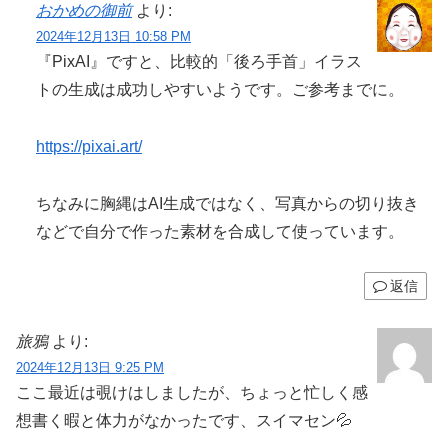
おかめの御前
より:
2024年12月13日 10:58 PM
『PixAI』ですと、比較的「後ろ手首」イラス
トの生成は成功しやすいようです。ご参考までに。
https://pixai.art/
ちなみに胸縄はAI生成ではなく、写真からの切り抜き
などで自分で作った素材を合成して使っています。
返信
旅鴉
より:
2024年12月13日 9:25 PM
ここ最近は覗けはしましたが、ちょっと忙しく感
想書く暇と体力がなかったです、スイマセン💦