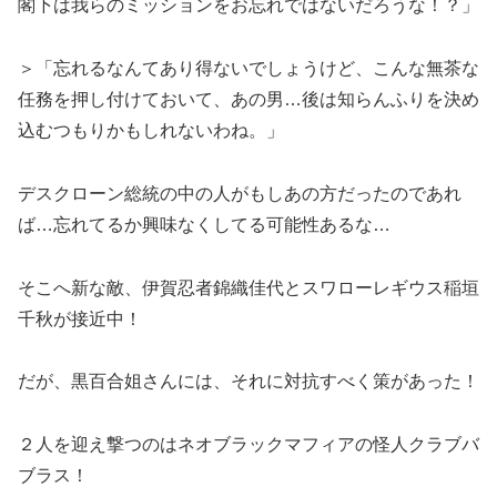
閣下は我らのミッションをお忘れではないだろうな！？」
＞「忘れるなんてあり得ないでしょうけど、こんな無茶な
任務を押し付けておいて、あの男…後は知らんふりを決め
込むつもりかもしれないわね。」
デスクローン総統の中の人がもしあの方だったのであれ
ば…忘れてるか興味なくしてる可能性あるな…
そこへ新な敵、伊賀忍者錦織佳代とスワローレギウス稲垣
千秋が接近中！
だが、黒百合姐さんには、それに対抗すべく策があった！
２人を迎え撃つのはネオブラックマフィアの怪人クラブバ
ブラス！