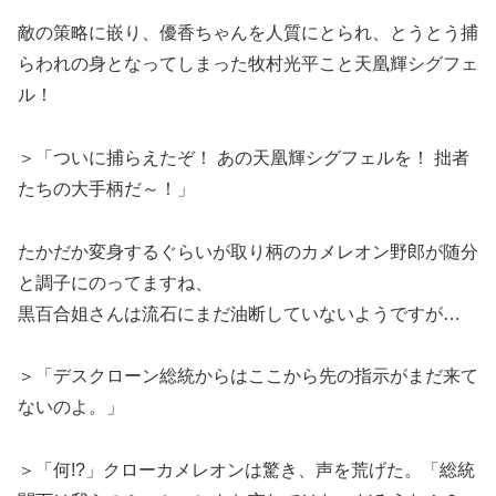
敵の策略に嵌り、優香ちゃんを人質にとられ、とうとう捕
らわれの身となってしまった牧村光平こと天凰輝シグフェ
ル！
＞「ついに捕らえたぞ！ あの天凰輝シグフェルを！ 拙者
たちの大手柄だ～！」
たかだか変身するぐらいが取り柄のカメレオン野郎が随分
と調子にのってますね、
黒百合姐さんは流石にまだ油断していないようですが…
＞「デスクローン総統からはここから先の指示がまだ来て
ないのよ。」
＞「何!?」クローカメレオンは驚き、声を荒げた。「総統