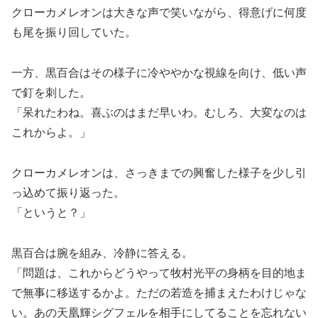
クローカメレオンは大きな声で笑いながら、得意げに何度
も尾を振り回していた。
一方、黒百合はその様子に冷ややかな視線を向け、低い声
で釘を刺した。
「呆れたわね。喜ぶのはまだ早いわ。むしろ、大変なのは
これからよ。」
クローカメレオンは、さっきまでの興奮した様子を少し引
っ込めて振り返った。
「というと？」
黒百合は腕を組み、冷静に答える。
「問題は、これからどうやって牧村光平の身柄を目的地ま
で無事に移送するかよ。ただの若造を捕まえたわけじゃな
い。あの天凰輝シグフェルを相手にしてることを忘れない