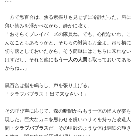
一方で黒百合は、焦る素振りも見せずに冷静だった。唇に
薄い笑みを浮かべながら、静かに呟く。
「おそらくブレイバーズの隊員ね。でも、心配ないわ。こ
んなこともあろうかと、そちらの対策も万全よ。吊り橋に
切り落としておいたから、そう簡単にはこちらに来れない
はずだし、それと他に
もう一人の人質
も取っておいてある
からね…」
黒百合は指を鳴らし、声を張り上げる。
「クラブバブラス！ 出て来なさい！」
その呼び声に応じて、森の暗闇からもう一体の怪人が姿を
現した。巨大なカニを思わせる鋭いハサミを持った改造人
間・
クラブバブラス
だ。その甲殻のような体は鋼鉄の輝き