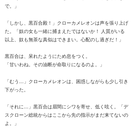
で。」
「しかし、黒百合殿！」クローカメレオンは声を張り上げ
た。「奴の女も一緒に捕まえたではないか！ 人質がいる
以上、奴も無茶な真似はできまい。心配のし過ぎだ！」
黒百合は、呆れたようにため息をつく。
「甘いわね。その油断が命取りになるのよ。」
「むう…」クローカメレオンは、困惑しながらも少し引き
下がった。
「それに…」黒百合は眉間にシワを寄せ、低く呟く。「デ
スクローン総統からはここから先の指示がまだ来てないの
よ。」