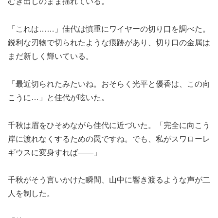
むき出しのまま揺れている。
「これは……」佳代は慎重にワイヤーの切り口を調べた。
鋭利な刃物で切られたような痕跡があり、切り口の金属は
まだ新しく輝いている。
「最近切られたみたいね。おそらく光平と優香は、この向
こうに…」と佳代が呟いた。
千秋は眉をひそめながら佳代に近づいた。「完全に向こう
岸に渡れなくするための罠ですね。でも、私がスワローレ
ギウスに変身すれば――」
千秋がそう言いかけた瞬間、山中に響き渡るような声が二
人を制した。