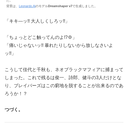
た。
背景は、
Leonardo.Ai
のモデル
Dreamshaper v7
で生成しました。
「キキ―ッ!! 大人しくしろッ!!」
「ちょっとどこ触ってんのよ!?💢」
「痛いじゃないッ!! 暴れたりしないから放しなさいよ
ッ!!」
こうして佳代と千秋も、ネオブラックマフィアに捕まって
しまった。これで残るは俊一、詩郎、健斗の3人だけとな
り、ブレイバーズはこの窮地を脱することが出来るのであ
ろうか！？
つづく。