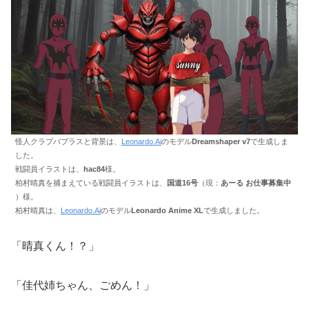
怪人クラブバブラスと背景は、
Leonardo.Ai
のモデル
Dreamshaper v7
で生成しま
した。
戦闘員イラストは、
hac84
様。
柏村晴真を捕まえている戦闘員イラストは、
国道16号
（現：
あーる お仕事募集中
）様。
柏村晴真は、
Leonardo.Ai
のモデル
Leonardo Anime XL
で生成しました。
「晴真くん！？」
「佳代姉ちゃん、ごめん！」