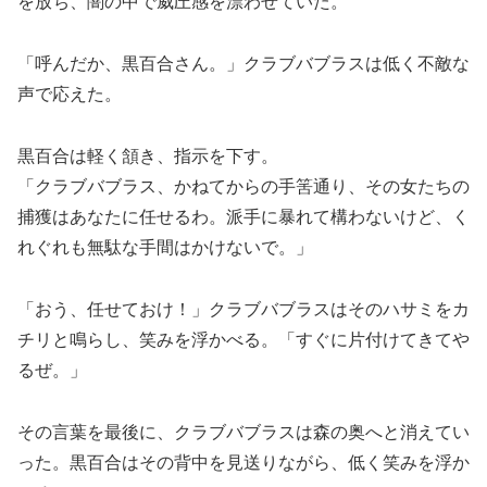
を放ち、闇の中で威圧感を漂わせていた。
「呼んだか、黒百合さん。」クラブバブラスは低く不敵な
声で応えた。
黒百合は軽く頷き、指示を下す。
「クラブバブラス、かねてからの手筈通り、その女たちの
捕獲はあなたに任せるわ。派手に暴れて構わないけど、く
れぐれも無駄な手間はかけないで。」
「おう、任せておけ！」クラブバブラスはそのハサミをカ
チリと鳴らし、笑みを浮かべる。「すぐに片付けてきてや
るぜ。」
その言葉を最後に、クラブバブラスは森の奥へと消えてい
った。黒百合はその背中を見送りながら、低く笑みを浮か