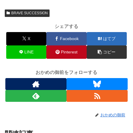
BRAVE SUCCESSION
シェアする
X
Facebook
はてブ
LINE
Pinterest
コピー
おかめの御前をフォローする
おかめの御前