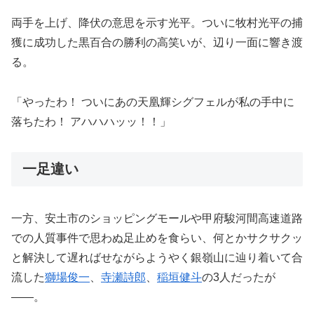
両手を上げ、降伏の意思を示す光平。ついに牧村光平の捕
獲に成功した黒百合の勝利の高笑いが、辺り一面に響き渡
る。
「やったわ！ ついにあの天凰輝シグフェルが私の手中に
落ちたわ！ アハハハッッ！！」
一足違い
一方、安土市のショッピングモールや甲府駿河間高速道路
での人質事件で思わぬ足止めを食らい、何とかサクサクッ
と解決して遅ればせながらようやく銀嶺山に辿り着いて合
流した
獅場俊一
、
寺瀬詩郎
、
稲垣健斗
の3人だったが
――。