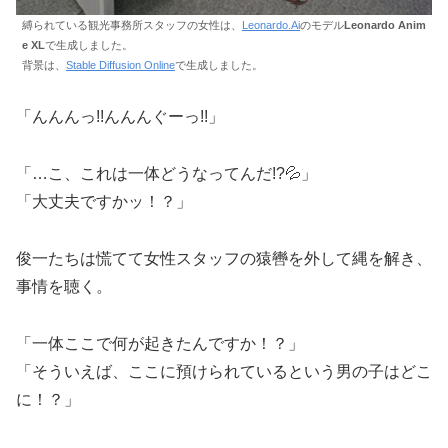
縛られている観光事務所スタッフの女性は、
Leonardo.Ai
のモデル
Leonardo Anim
e XL
で生成しました。
背景は、
Stable Diffusion Online
で生成しました。
「んんんっ!!んんんぐーっ!!」
「…こ、これは一体どうなってんだ!?💦」
「大丈夫ですかッ！？」
俊一たちは慌てて女性スタッフの猿轡を外して縄を解き、
事情を聴く。
「一体ここで何が起きたんですか！？」
「そういえば、ここに預けられているという男の子はどこ
に！？」