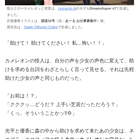
怪人クローカメレオンと背景は、
Leonardo.Ai
のモデル
Dreamshaper v7
で生成し
ました。
沢渡優香イラストは、
国道16号
（現：
あーる お仕事募集中
）様。
黒百合は、
Stable Diffusion Online
で生成しました。
「助けて！ 助けてください！ 私…怖い！！」
カメレオンの怪人は、自分の声を少女の声色に変えて、助
けを求める台詞をわざとらしく言って見せる。それは先程
助けた少女の声と同じものだった。
「お前は！？」
「クククッ…どうだ？ 上手い芝居だっただろう？」
「くっ、そういうことかッ!!💢」
光平と優香に森の中から助けを求めて来たあの少女は、ネ