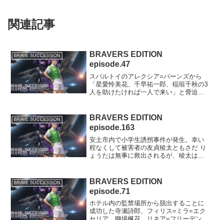
関連記事
BRAVERS EDITION
BRAVE SUCCESSION
episode.47
スパルトイのアレクシア=バーンズから
「星愛怜美花、千早祐一郎、稲垣千秋の3
人を助けたければ一人で来い」と脅迫さ
れた天岸アンジェリカ愛優美は、その
夜、密かに自宅から抜け出してわざと敵
に捕まった。一方、スパルトイに捕まっ
BRAVERS EDITION
BRAVE SUCCESSION
ていた千秋は、組織に潜入...
episode.163
安土市内で小学生誘拐事件が発生。幸い
程なくして被害者の友貞稜太ともさだ り
ょうたは無事に救出されるが、稜太は自
分を助けに来た者たちの中に、同じクラ
スメイトの桐橋勇人きりはし はやとの姿
を目撃していた。稜太から相談を受けた
BRAVERS EDITION
BRAVE SUCCESSION
親友の稲垣健斗いなが...
episode.71
ホテル内の監禁場所から脱出することに
成功した寺瀬詩郎、フィリス=ミラ=エク
セリア、獅場楓花、リネア=フリーデン=