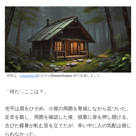
背景は、
Leonardo.Ai
のモデル
Dreamshaper v7
で生成しました。
「何だ…ここは？」
光平は眉をひそめ、小屋の周囲を警戒しながら近づいた。
足音を殺し、周囲を確認した後、慎重に扉を押し開ける。
古びた蝶番が軋む音を立てたが、幸い中に人の気配は感じ
られなかった。