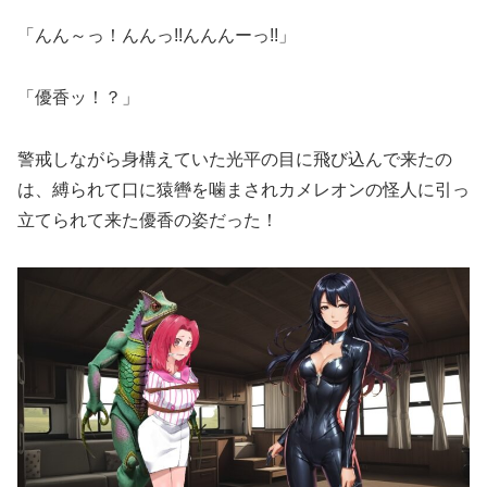
「んん～っ！んんっ!!んんんーっ!!」
「優香ッ！？」
警戒しながら身構えていた光平の目に飛び込んで来たの
は、縛られて口に猿轡を噛まされカメレオンの怪人に引っ
立てられて来た優香の姿だった！