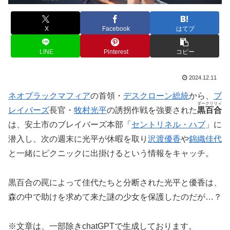
X
Facebook
はてブ
LINE
Pinterest
コピー
2024.12.11
ネオブラックマフィア
の首領・
デスクローン総統
から、
ブ
ダークリリィ
レイバーズ
長官・
牧村光平
の誘拐作戦を強要された
黒百合
は、安土市のブレイバーズ本部「
セントリネル・ハブ
」に
潜入し、次の週末に光平が休暇を取り
沢渡優香
や
錦織佳代
と一緒にピクニックに出掛けるという情報をキャッチ。
黒百合の罠によって佳代たちと分断された光平と優香は、
森の中で助けを求めて来た謎の少女を保護したのだが…？
※文章は、一部除きchatGPTで生成しております。