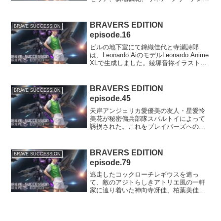
ヴァイサーの4人は、別室に捕らえられて
いた稲垣健斗を助け出して仲間に加え、
反撃のチャンスをうかがう。ホテルから
BRAVERS EDITION
BRAVE SUCCESSION
の脱出※文章は、c...
episode.16
ビルの地下室にて錦織佳代と寺瀬詩郎
は、Leonardo.AiのモデルLeonardo Anime
XLで生成しました。綾塚音祢イラスト
は、KazuHanabi様。背景は、Leonardo.Ai
のモデルDreamshaper v7で生成しまし...
BRAVERS EDITION
BRAVE SUCCESSION
episode.45
天岸アンジェリカ愛優美の友人・星愛怜
美花が秘密傭兵部隊スパルトイによって
誘拐された。これをブレイバーズへの挑
戦と受け取った副長官の仲里深雪は、獅
場俊一と稲垣千秋の両名に、県警と連携
しつつ、犯人側から身代金の運搬役に指
BRAVERS EDITION
BRAVE SUCCESSION
名された怜美花の彼氏・千...
episode.79
逃走したコックローチレギウスを追っ
て、敵のアジトらしきアトリエ風の一軒
家に辿り着いた神向寺冴佳、柏葉美佳、
クロエル、そして小寺洸介と桜庭陽平の4
人と1匹。美佳は単身で一軒家の裏側に回
り込んで潜入を試みる。潜入成功？たっ