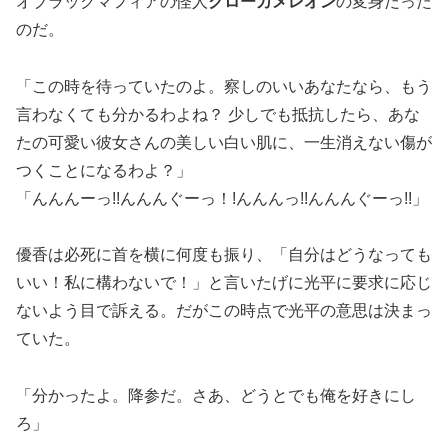
オブラックマフィアの怪人
クローカメレオン
の変身だった
のだ。
「この時を待っていたのよ。察しのいいあなたなら、もう
言わなくても分かるわよね？ 少しでも抵抗したら、あな
たの可愛い彼女さんの美しい白い肌に、一生消えない傷が
つくことになるわよ？」
「んんんーっ!!んんんぐーっ！!んんんっ!!んんんぐーっ!!」
優香は必死に首を横に何度も振り、「自分はどうなっても
いい！私に構わないで！」と言いたげに光平に要求に応じ
ないよう目で訴える。だがこの時点で光平の意思は決まっ
ていた。
「分かったよ。降参だ。さあ、どうとでも俺を好きにし
ろ」