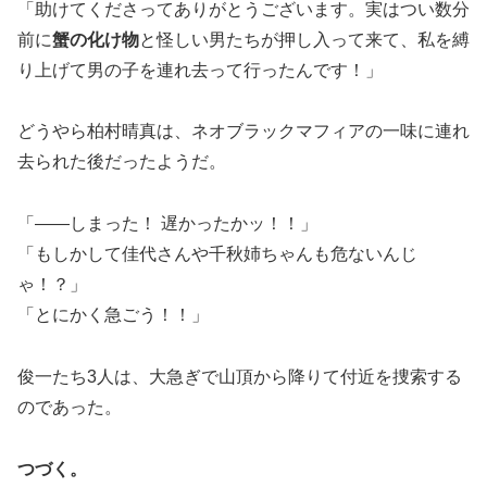
「助けてくださってありがとうございます。実はつい数分
前に
蟹の化け物
と怪しい男たちが押し入って来て、私を縛
り上げて男の子を連れ去って行ったんです！」
どうやら柏村晴真は、ネオブラックマフィアの一味に連れ
去られた後だったようだ。
「――しまった！ 遅かったかッ！！」
「もしかして佳代さんや千秋姉ちゃんも危ないんじ
ゃ！？」
「とにかく急ごう！！」
俊一たち3人は、大急ぎで山頂から降りて付近を捜索する
のであった。
つづく。