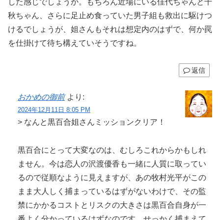
した感じでしょうか。もちろん近場にいる佳代ちゃんと千
秋ちゃん、さらに足止め食っていた男子組も救出に駆けつ
けるでしょうが、姐さんもそれは想定内のはずで、何か罠
を仕掛けて待ち構えていそうですね。
返信
おかめの御前
より:
2024年12月11日 8:05 PM
> なんと黒百合姐さんミッションクリア！
黒百合にとって大変なのは、むしろこれからかもしれ
ません。今は恋人の沢渡優香も一緒に人質に取ってい
るので従順なように見えますが、あの牧村光平がこの
まま大人しく捕まっているはずがないわけで、その監
禁にかかるコストとリスクの大きさは黒百合自身が一
番よく分かっているはずなのです。せっかく捕まえて