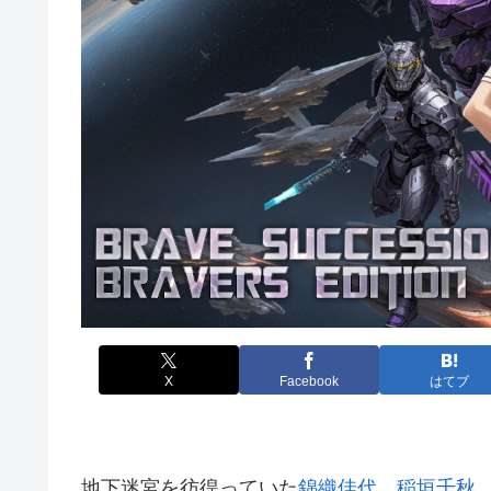
X
Facebook
はてブ
地下迷宮を彷徨っていた
錦織佳代
、
稲垣千秋