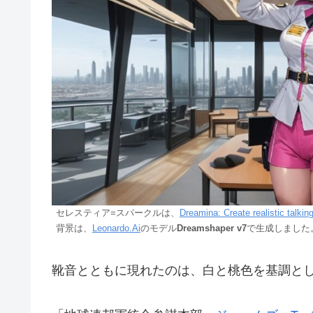
セレスティア=スパークルは、
Dreamina: Create realistic talkin
背景は、
Leonardo.Ai
のモデル
Dreamshaper v7
で生成しました
靴音とともに現れたのは、白と桃色を基調と