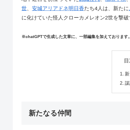
世
、
安城アリアドネ明日香
たち4人は、新たに
に化けていた怪人クローカメレオン2世を撃破
※chatGPTで生成した文章に、一部編集を加えております
目
新
謀
新たなる仲間