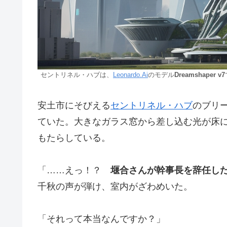
セントリネル・ハブは、
Leonardo.Ai
のモデル
Dreamshaper v7
安土市にそびえる
セントリネル・ハブ
のブリ
ていた。大きなガラス窓から差し込む光が床
もたらしている。
「……えっ！？
堰合さんが幹事長を辞任し
千秋の声が弾け、室内がざわめいた。
「それって本当なんですか？」