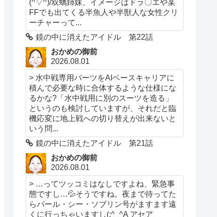
(^▽^)/双螭姉妹、イメージはドラ〇エや某
FFでも出てくる半魚人や半獣人な女性クリ
ーチャーって...
鏡の中に消えたアイドル 第22話
おかめの御前
2026.08.01
> 水中戦専用パーツをAIベースキャリアに
積んで必要な時に合体するような仕様にな
るかな?「水中戦用に別のスーツを造る」
というのも検討していますが、それだと臨
機応変に地上戦への切り替えが出来ないと
いう問...
鏡の中に消えたアイドル 第21話
おかめの御前
2026.08.01
> …ってツッコミはなしですよね、緊急事
態ですし…💦そうですね。夜まで待ってた
らパール・シー・ソブリン号がますます遠
くに行っちゃいますし(;^_^A アセア