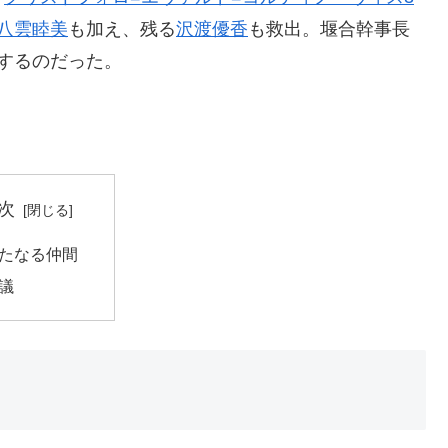
八雲睦美
も加え、残る
沢渡優香
も救出。堰合幹事長
するのだった。
。
次
たなる仲間
議