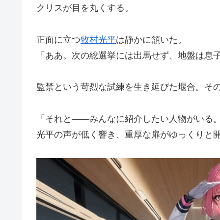
クリスが目を丸くする。
正面に立つ
牧村光平
は静かに頷いた。
「ああ。次の総選挙には出馬せず、地盤は息
監禁という苛烈な試練を生き延びた堰合。そ
「それと――みんなに紹介したい人物がいる
光平の声が低く響き、重厚な扉がゆっくりと