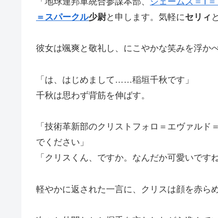
「地球連邦軍統合参謀本部、
ジェームズ＝T＝
＝スパークル
少尉
と申します。気軽に
セリィ
彼女は颯爽と敬礼し、にこやかな笑みを浮か
「は、はじめまして……稲垣千秋です」
千秋は思わず背筋を伸ばす。
「技術革新部のクリストフォロ＝エヴァルド
でください」
「クリスくん、ですか。なんだか可愛いですね
軽やかに返された一言に、クリスは顔を赤ら