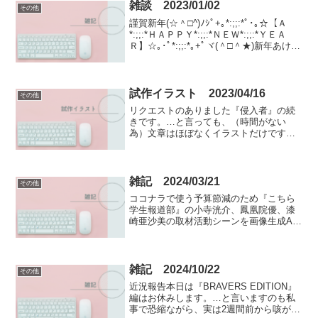
雑談 2023/01/02
その他
謹賀新年(☆＾□^)ﾉｼﾟ+｡*:;;:*ﾟ･｡☆【Ａ
*:;;:*ＨＡＰＰＹ*:;;:*ＮＥＷ*:;;:*ＹＥＡ
Ｒ】☆｡･ﾟ*:;;:*｡+ﾟヾ(＾□＾★)新年あけま
しておめでとうございます。本年も当ブ
ログ『おかめの御前の創作文庫』をご愛
顧...
試作イラスト 2023/04/16
その他
リクエストのありました『侵入者』の続
きです。…と言っても、（時間がない
為）文章はほぼなくイラストだけですが
💦天帆美空イラストは、KazuHanabi様。
背景は、きむやん様。天帆美空イラスト
は、かちわれ様。背景は、トップページ -
ニコニ･コ...
雑記 2024/03/21
その他
ココナラで使う予算節減のため『こちら
学生報道部』の小寺洸介、鳳凰院優、漆
崎亜沙美の取材活動シーンを画像生成AI
でイラスト化してみました。小寺 洸介
小寺洸介がカメラマンの仕事をしている
様子を描写した挿絵が欲しくて、プロン
プトは「Please...
雑記 2024/10/22
その他
近況報告本日は『BRAVERS EDITION』
編はお休みします。…と言いますのも私
事で恐縮ながら、実は2週間前から咳が止