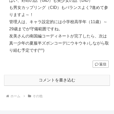
はい、野郎の話（GID）も美少女の話（DID）
も男女カップリング（CID）もバランスよく?進めて参
りますよ～！
管理人は、キャラ設定的には小学校高学年（11歳）～
29歳までが守備範囲ですね。
友美さんの南国編コーディネートが完了したら、次は
真一少年の夏服半ズボンコーデにウキウキ♪しながら取
り組む予定です(^^)
返信
コメントを書き込む
ホーム
その他