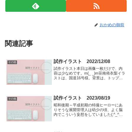
おかめの御前
関連記事
試作イラスト 2022/12/08
その他
試作イラスト本日は画像一枚だけで、内
容は少なめです。m(_ _)m笹南侑衣梨イラ
ストは、国道16号様。背景は、トップペ
ージ - ニコニ･コモンズ (nicovideo.jp)様の
tensui様のフリー素材より拝借しました。
敵の罠に落ちてしま...
試作イラスト 2023/08/19
その他
昭和後期～平成初期の特撮ヒーローにあ
りそうな展開管理人は幼少の頃、よく脳
内でこういう妄想をしていました(;^_^A
アセアセ・・・人物は、Leonardo.Aiのモ
デルDreamShaper v7で生成しました。背
景は、Stable Dif...