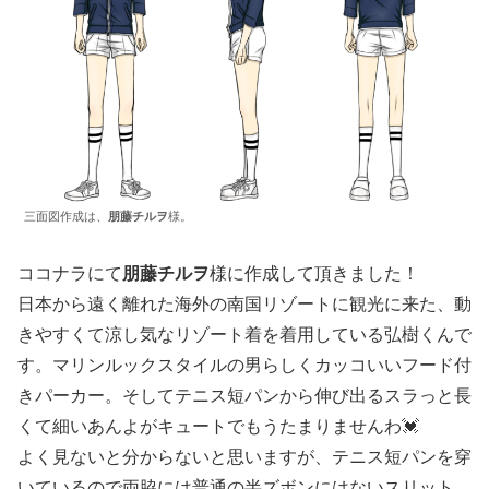
三面図作成は、
朋藤チルヲ
様。
ココナラにて
朋藤チルヲ
様に作成して頂きました！
日本から遠く離れた海外の南国リゾートに観光に来た、動
きやすくて涼し気なリゾート着を着用している弘樹くんで
す。マリンルックスタイルの男らしくカッコいいフード付
きパーカー。そしてテニス短パンから伸び出るスラっと長
くて細いあんよがキュートでもうたまりませんわ💓
よく見ないと分からないと思いますが、テニス短パンを穿
いているので両脇には普通の半ズボンにはないスリット