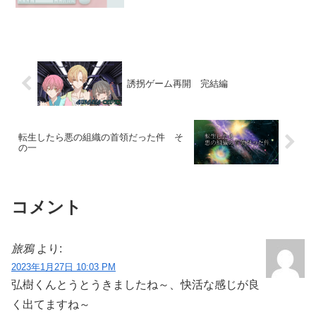
まらず、風邪かなと思って市販薬を飲ん
でも効き目がなく、本日たまたま仕事が
早く終わり、仕事帰りにようやく病院に
よることが...
誘拐ゲーム再開 完結編
転生したら悪の組織の首領だった件 そ
の一
コメント
旅鴉
より:
2023年1月27日 10:03 PM
弘樹くんとうとうきましたね～、快活な感じが良
く出てますね～