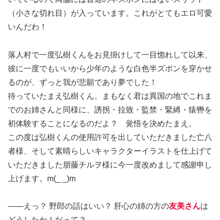
（小さな切れ目）が入っています。これがとてもエロ可愛
いんだわ！
落人村で一度弘樹くんをお見掛けして一目惚れして以来、
彼に一度でもいいから少年のような白色半ズボンを穿かせ
るのが、ずっと我が悲願であり夢でした！
待っていたまえ弘樹くん。まもなく君は異国の地でこれま
でのお姉さんと同様に、誘拐・拉致・監禁・緊縛・猿轡を
初体験することになるのだよ？ 覚悟を決めたまえ。
この度は弘樹くんの使用許可を出していただきました亡八
者様、そして素晴らしいキャラクターイラストを仕上げて
いただきました朋藤チルヲ様に今一度改めまして感謝申し
上げます。m(_ _)m
――えっ？ 野郎の話はいい？ 肝心の姉の方の
友美さん
は
どうしたか！だって？