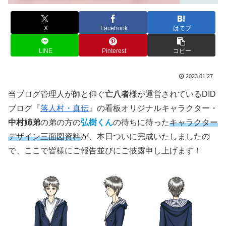
X
Facebook
はてブ
LINE
Pinterest
コピー
2023.01.27
当ブログ管理人が師と仰ぐ
亡八者
様が運営されているDID
ブログ『
落人村・真伝
』の看板オリジナルキャラクター・
中村姉弟
の弟の方の
弘樹くん
の待ちに待った
キャラクター
デザイン三面図資料
が、本日ついに完成いたしましたの
で、ここで皆様にご報告並びにご披露申し上げます！