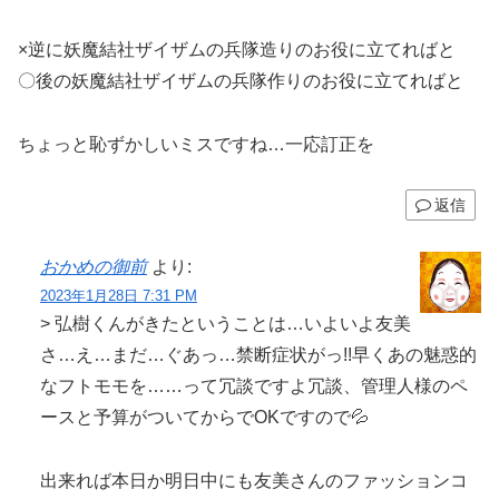
×逆に妖魔結社ザイザムの兵隊造りのお役に立てればと
〇後の妖魔結社ザイザムの兵隊作りのお役に立てればと
ちょっと恥ずかしいミスですね…一応訂正を
返信
おかめの御前
より:
2023年1月28日 7:31 PM
> 弘樹くんがきたということは…いよいよ友美
さ…え…まだ…ぐあっ…禁断症状がっ!!早くあの魅惑的
なフトモモを……って冗談ですよ冗談、管理人様のペ
ースと予算がついてからでOKですので💦
出来れば本日か明日中にも友美さんのファッションコ