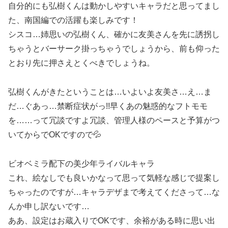
自分的にも弘樹くんは動かしやすいキャラだと思ってまし
た、南国編での活躍も楽しみです！
シスコ…姉思いの弘樹くん、確かに友美さんを先に誘拐し
ちゃうとバーサーク掛っちゃうでしょうから、前も仰った
とおり先に押さえとくべきでしょうね。
弘樹くんがきたということは…いよいよ友美さ…え…ま
だ…ぐあっ…禁断症状がっ!!早くあの魅惑的なフトモモ
を……って冗談ですよ冗談、管理人様のペースと予算がつ
いてからでOKですので💦
ビオベミラ配下の美少年ライバルキャラ
これ、絵なしでも良いかなって思って気軽な感じで提案し
ちゃったのですが…キャラデザまで考えてくださって…な
んか申し訳ないです…
ああ、設定はお蔵入りでOKです、余裕がある時に思い出