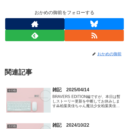
おかめの御前をフォローする
おかめの御前
関連記事
雑記 2025/04/14
その他
BRAVERS EDITION編ですが、本日は暫
しストーリー更新を中断してお休みしま
す🙇柏葉美佳ちゃん魔法少女柏葉美佳ち
ゃんの魔法少女バージョンのデザイン
を、管理人もDreaminaで独自に生成して
みたイラストです。色彩が茶色系で統一
されて...
雑記 2024/10/22
その他