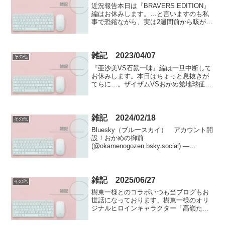
近況報告本日は『BRAVERS EDITION』
編はお休みします。…と言いますのも私
事で恐縮ながら、実は2週間前から咳が止
まらず、風邪かなと思って市販薬を飲ん
でも効き目がなく、本日たまたま仕事が
早く終わり、仕事帰りにようやく病院に
よることが...
雑記 2023/04/07
その他
『亜沙美VS石鼠一味』編は一旦中断して
お休みします。本日はちょっと息抜きが
てらに…。ザイザムVSおかめ党地球征服
を企む悪の妖魔結社ザイザムは、誘拐を
専門とする国際犯罪組織おかめ党と手を
結び、宿敵シブルリックオーダーの一員
である瀬尾梨帆を下校...
雑記 2024/02/18
その他
Bluesky（ブルースカイ） アカウント開
設！おかめの御前
(@okamenogozen.bsky.social) —
Blueskyブルースカイの新規アカウントを
開設に漕ぎ着けました(^^♪この記事を書
いている時点で、まだ何も投稿してい...
雑記 2025/06/27
その他
樹東一様とのコラボいつも当ブログもお
世話になっております、樹東一様のオリ
ジナルヒロインキャラクター「高嶺たか
ねひかる」ちゃんと「美山玲子」ちゃん
のイラストを画像生成AIで作成するご許