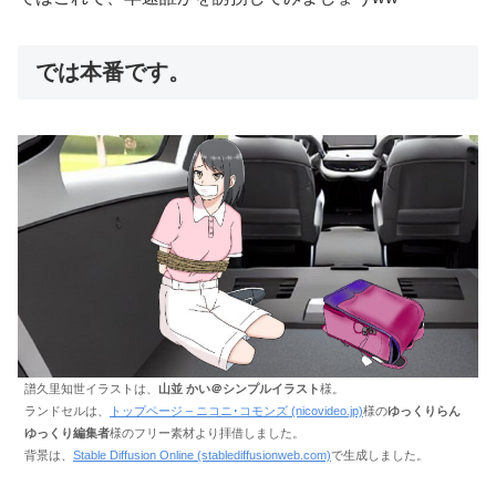
では本番です。
譜久里知世イラストは、
山並 かい＠シンプルイラスト
様。
ランドセルは、
トップページ – ニコニ･コモンズ (nicovideo.jp)
様の
ゆっくりらん
ゆっくり編集者
様のフリー素材より拝借しました。
背景は、
Stable Diffusion Online (stablediffusionweb.com)
で生成しました。