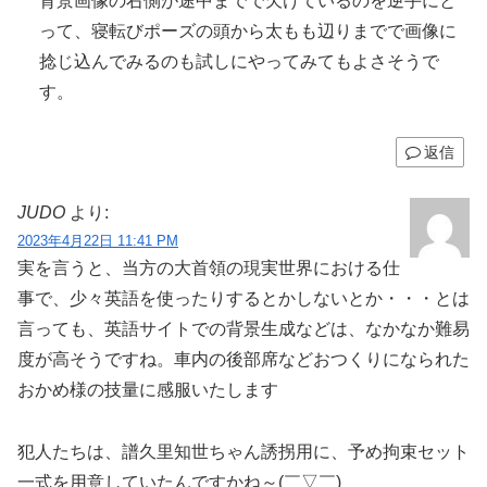
背景画像の右側が途中までで欠けているのを逆手にと
って、寝転びポーズの頭から太もも辺りまでで画像に
捻じ込んでみるのも試しにやってみてもよさそうで
す。
返信
JUDO
より:
2023年4月22日 11:41 PM
実を言うと、当方の大首領の現実世界における仕
事で、少々英語を使ったりするとかしないとか・・・とは
言っても、英語サイトでの背景生成などは、なかなか難易
度が高そうですね。車内の後部席などおつくりになられた
おかめ様の技量に感服いたします
犯人たちは、譜久里知世ちゃん誘拐用に、予め拘束セット
一式を用意していたんですかね～(￣▽￣)