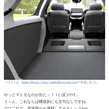
イラストは、
Stable Diffusion Online (stablediffusionweb.com)
で生成しました。
やっとマトモなのが出た～！！( ﾉД`)ｼｸｼｸ…
う～ん、これならば構造的にも文句なしですね。
ではこれで、早速誰かを誘拐してみましょうww