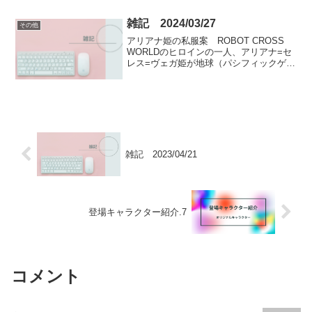
可を頂きましたので、掲載させていただ
きます。高嶺ひかる（左...
雑記 2024/03/27
その他
アリアナ姫の私服案 ROBOT CROSS
WORLDのヒロインの一人、アリアナ=セ
レス=ヴェガ姫が地球（パシフィックゲー
トウェイ島）にお忍びで訪れた際の私服
姿のデザイン案をLeonardo.Aiのモデル
Anime Pastel Dream...
雑記 2023/04/21
登場キャラクター紹介.7
コメント