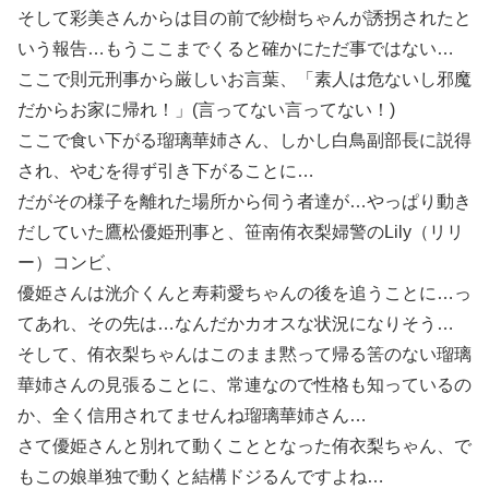
そして彩美さんからは目の前で紗樹ちゃんが誘拐されたと
いう報告…もうここまでくると確かにただ事ではない…
ここで則元刑事から厳しいお言葉、「素人は危ないし邪魔
だからお家に帰れ！」(言ってない言ってない！)
ここで食い下がる瑠璃華姉さん、しかし白鳥副部長に説得
され、やむを得ず引き下がることに…
だがその様子を離れた場所から伺う者達が…やっぱり動き
だしていた鷹松優姫刑事と、笹南侑衣梨婦警のLily（リリ
ー）コンビ、
優姫さんは洸介くんと寿莉愛ちゃんの後を追うことに…っ
てあれ、その先は…なんだかカオスな状況になりそう…
そして、侑衣梨ちゃんはこのまま黙って帰る筈のない瑠璃
華姉さんの見張ることに、常連なので性格も知っているの
か、全く信用されてませんね瑠璃華姉さん…
さて優姫さんと別れて動くこととなった侑衣梨ちゃん、で
もこの娘単独で動くと結構ドジるんですよね…