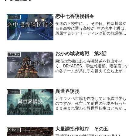
恋中七香誘拐指令
イラスト
夜道の下校中に…。その日、神奈川県立
百春高校に通う高校2年生の恋中七香は、
所属するチアリーディング部の放課後の
練習が大会も近いこともあって夜遅くま
で長引き、すっかり暗くなってしまった
住宅街の夜道を寂しく一人で帰宅の途に
就いていた。しかしそん...
おかめ城攻略戦 第3話
イラスト
粛清の危機にある寺瀬姉弟を救出すべ
く、DRYADES、学生報道部、喫茶店Lily
の各チームが共に手を携えて立ち上がっ
た！ しかし悪の組織おかめ党の総本
山、おかめ城へと乗り込んだまではよか
ったものの、敵の罠に墜ち、次々と捕ら
えられていく仲間た...
異世界誘拐
イラスト
近年ラノベ市場を席巻している異世界も
のですが、死亡して前世の記憶を持った
まま生まれ変わる異世界転生はともか
く、一方的な片道切符の異世界召喚っ
て、あれってどう考えても誘拐そのもの
ですよね。そんな異世界ラノベから着想
を得ました。
大量誘拐作戦!? その五
イラスト