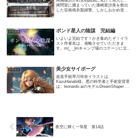
再捕獲おかめ党戦闘員に化けて潜入し、
拷問室に捕まっていた漆崎亜沙美を救出
した笹南侑衣梨婦警。しかしおかめ党基
地内を当てもなく彷徨っている最中、一
瞬の油断を衝かれて亜沙美が捕らえられ
て人質に取られてしまった！漆崎亜沙美
と彼女を背後から羽交い絞...
ボンド星人の陰謀 完結編
イラスト
いよいよ完結です！かき集めたぞ！イラ
スト作者名は、省略させていただきま
す。m(_ _)mキャンプ場のコテージに立て
籠もっていた脱獄犯2人組。どうにか若い
男女の人質を20名確保することに成功し
た。警察に取り囲まれているのに、いっ
たいどうやった...
美少女サイボーグ
イラスト
改造手術琴川玲奈イラストは、
KazuHanabi様。悪の科学者と手術室背景
は、leonardo.aiのモデルDreamShaper v7
で生成しました。 スポーツ万能、学業
の成績も優秀な美少女・琴川玲奈はある
日、悪のマッドサイエンティスト組...
夜空に輝く一等星 第14話