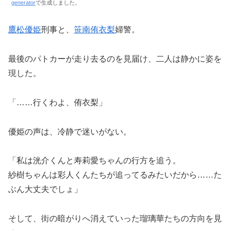
generator
で生成しました。
鷹松優姫
刑事と、
笹南侑衣梨
婦警。
最後のパトカーが走り去るのを見届け、二人は静かに姿を
現した。
「……行くわよ、侑衣梨」
優姫の声は、冷静で迷いがない。
「私は洸介くんと寿莉愛ちゃんの行方を追う。
紗樹ちゃんは彩人くんたちが追ってるみたいだから……た
ぶん大丈夫でしょ」
そして、街の暗がりへ消えていった瑠璃華たちの方向を見