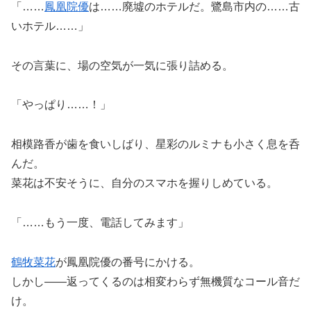
「……
鳳凰院優
は……廃墟のホテルだ。鷺島市内の……古
いホテル……」
その言葉に、場の空気が一気に張り詰める。
「やっぱり……！」
相模路香が歯を食いしばり、星彩のルミナも小さく息を呑
んだ。
菜花は不安そうに、自分のスマホを握りしめている。
「……もう一度、電話してみます」
鶴牧菜花
が鳳凰院優の番号にかける。
しかし――返ってくるのは相変わらず無機質なコール音だ
け。