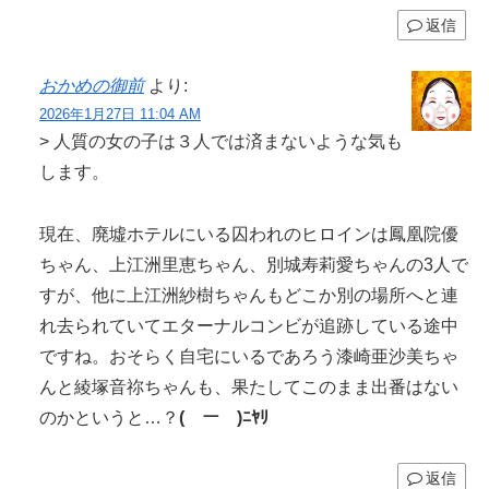
返信
おかめの御前
より:
2026年1月27日 11:04 AM
> 人質の女の子は３人では済まないような気も
します。
現在、廃墟ホテルにいる囚われのヒロインは鳳凰院優
ちゃん、上江洲里恵ちゃん、別城寿莉愛ちゃんの3人で
すが、他に上江洲紗樹ちゃんもどこか別の場所へと連
れ去られていてエターナルコンビが追跡している途中
ですね。おそらく自宅にいるであろう漆崎亜沙美ちゃ
んと綾塚音祢ちゃんも、果たしてこのまま出番はない
のかというと…？
(￣ー￣)ﾆﾔﾘ
返信