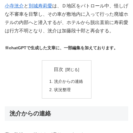
小寺洸介
と
別城寿莉愛
は、Ｄ地区をパトロール中、怪しげ
な不審車を目撃し、その車が敷地内に入って行った廃墟ホ
テルの内部へと潜入するが、ホテルから脱出直前に寿莉愛
は行方不明となり、洸介は加藤段十郎と再会する。
※chatGPTで生成した文章に、一部編集を加えております。
目次
洸介からの連絡
状況整理
洸介からの連絡