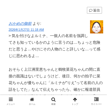
返信
おかめの御前
より:
2026年1月27日 11:18 AM
> 気を付けなよルミナ、一個人の名前を強調し
てさも知っているかのように言うのは…ちょっと危険
だと思うよ…やけにその人物のこと詳しいな…って感
じに思われるよ…
おそらく上江洲里恵ちゃんと鶴牧菜花ちゃんの間に直
接の面識はないでしょうけど、後日、何かの拍子に菜
花ちゃんが優ちゃんに「ルミナが”りえ”って名前の人の
話をしてた」なんて伝えちゃったら、確かに報道部員
にそのことが知られるのはマズいかもですねぇ…💦
メニュー
ホーム
検索
トップ
サイドバー