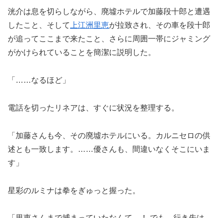
洸介は息を切らしながら、廃墟ホテルで加藤段十郎と遭遇
したこと、そして
上江洲里恵
が拉致され、その車を段十郎
が追ってここまで来たこと、さらに周囲一帯にジャミング
がかけられていることを簡潔に説明した。
「……なるほど」
電話を切ったリネアは、すぐに状況を整理する。
「加藤さんも今、その廃墟ホテルにいる。カルニセロの供
述とも一致します。……優さんも、間違いなくそこにいま
す」
星彩のルミナは拳をぎゅっと握った。
「里恵さんまで捕まっていたなんて…！ でも、行き先は