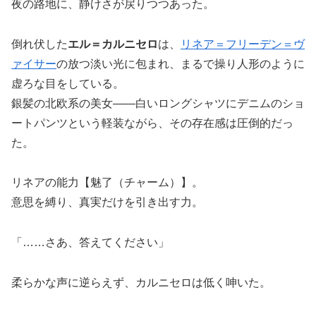
夜の路地に、静けさが戻りつつあった。
倒れ伏した
エル＝カルニセロ
は、
リネア＝フリーデン＝ヴ
ァイサー
の放つ淡い光に包まれ、まるで操り人形のように
虚ろな目をしている。
銀髪の北欧系の美女――白いロングシャツにデニムのショ
ートパンツという軽装ながら、その存在感は圧倒的だっ
た。
リネアの能力【魅了（チャーム）】。
意思を縛り、真実だけを引き出す力。
「……さあ、答えてください」
柔らかな声に逆らえず、カルニセロは低く呻いた。