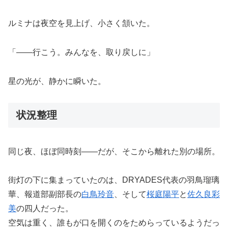
ルミナは夜空を見上げ、小さく頷いた。
「――行こう。みんなを、取り戻しに」
星の光が、静かに瞬いた。
状況整理
同じ夜、ほぼ同時刻――だが、そこから離れた別の場所。
街灯の下に集まっていたのは、DRYADES代表の羽鳥瑠璃
華、報道部副部長の
白鳥玲音
、そして
桜庭陽平
と
佐久良彩
美
の四人だった。
空気は重く、誰もが口を開くのをためらっているようだっ