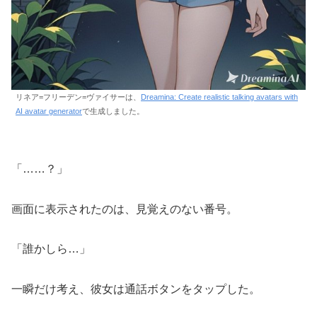
リネア=フリーデン=ヴァイサーは、
Dreamina: Create realistic talking avatars with
AI avatar generator
で生成しました。
「……？」
画面に表示されたのは、見覚えのない番号。
「誰かしら…」
一瞬だけ考え、彼女は通話ボタンをタップした。