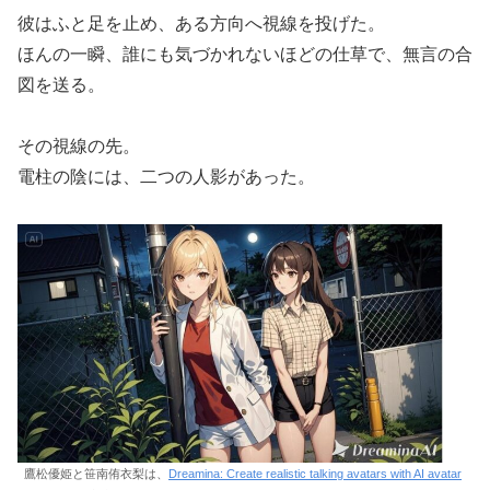
彼はふと足を止め、ある方向へ視線を投げた。
ほんの一瞬、誰にも気づかれないほどの仕草で、無言の合
図を送る。
その視線の先。
電柱の陰には、二つの人影があった。
鷹松優姫と笹南侑衣梨は、
Dreamina: Create realistic talking avatars with AI avatar