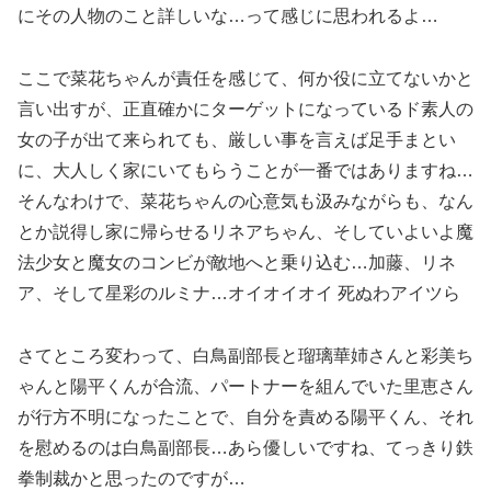
にその人物のこと詳しいな…って感じに思われるよ…
ここで菜花ちゃんが責任を感じて、何か役に立てないかと
言い出すが、正直確かにターゲットになっているド素人の
女の子が出て来られても、厳しい事を言えば足手まとい
に、大人しく家にいてもらうことが一番ではありますね…
そんなわけで、菜花ちゃんの心意気も汲みながらも、なん
とか説得し家に帰らせるリネアちゃん、そしていよいよ魔
法少女と魔女のコンビが敵地へと乗り込む…加藤、リネ
ア、そして星彩のルミナ…オイオイオイ 死ぬわアイツら
さてところ変わって、白鳥副部長と瑠璃華姉さんと彩美ち
ゃんと陽平くんが合流、パートナーを組んでいた里恵さん
が行方不明になったことで、自分を責める陽平くん、それ
を慰めるのは白鳥副部長…あら優しいですね、てっきり鉄
拳制裁かと思ったのですが…