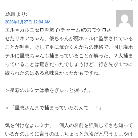
旅鴉
より:
2026年1月27日 12:04 AM
エル＝カルニセロを魅了(チャーム)の力でゲロさ
せたリネアちゃん、優ちゃんが廃ホテルに監禁されている
ことが判明、そして更に洸介くんからの連絡で、同じ廃ホ
テルに里恵ちゃんも捕まっていることが解った、２人捕ま
っていることは驚きだったでしょうけど、行き先が１つに
絞られたのはある意味良かったかもですね。
＞星彩のルミナは拳をぎゅっと握った。
＞「里恵さんまで捕まっていたなんて…！」
気を付けなよルミナ、一個人の名前を強調してさも知って
いるかのように言うのは…ちょっと危険だと思うよ…やけ