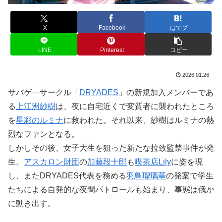
X
Facebook
はてブ
LINE
Pinterest
コピー
2026.01.26
サバゲ―サークル「
DRYADES
」の新規加入メンバーであ
る
上江洲紗樹
は、夜に自宅近くで変質者に襲われたところ
を
星彩のルミナ
に救われた。それ以来、紗樹はルミナの熱
烈なファンとなる。
しかしその後、女子大生を狙った新たな拉致監禁事件が発
生。
アスカロン財団
の
加藤段十郎
も
喫茶店Lily
に姿を現
し、またDRYADES代表を務める
羽鳥瑠璃華
の発案で学生
たちによる自発的な夜間パトロールも始まり、事態は俄か
に動き出す。