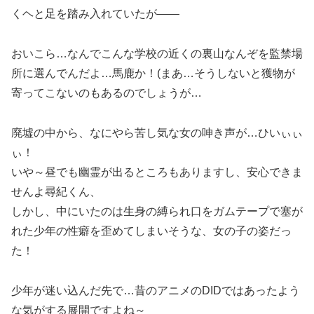
くヘと足を踏み入れていたが――
おいこら…なんでこんな学校の近くの裏山なんぞを監禁場
所に選んでんだよ…馬鹿か！(まあ…そうしないと獲物が
寄ってこないのもあるのでしょうが…
廃墟の中から、なにやら苦し気な女の呻き声が…ひいぃぃ
ぃ！
いや～昼でも幽霊が出るところもありますし、安心できま
せんよ尋紀くん、
しかし、中にいたのは生身の縛られ口をガムテープで塞が
れた少年の性癖を歪めてしまいそうな、女の子の姿だっ
た！
少年が迷い込んだ先で…昔のアニメのDIDではあったよう
な気がする展開ですよね～