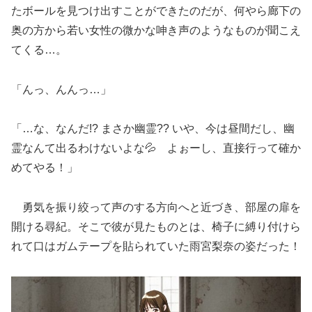
たボールを見つけ出すことができたのだが、何やら廊下の
奥の方から若い女性の微かな呻き声のようなものが聞こえ
てくる…。
「んっ、んんっ…」
「…な、なんだ!? まさか幽霊?? いや、今は昼間だし、幽
霊なんて出るわけないよな💦 よぉーし、直接行って確か
めてやる！」
勇気を振り絞って声のする方向へと近づき、部屋の扉を
開ける尋紀。そこで彼が見たものとは、椅子に縛り付けら
れて口はガムテープを貼られていた雨宮梨奈の姿だった！