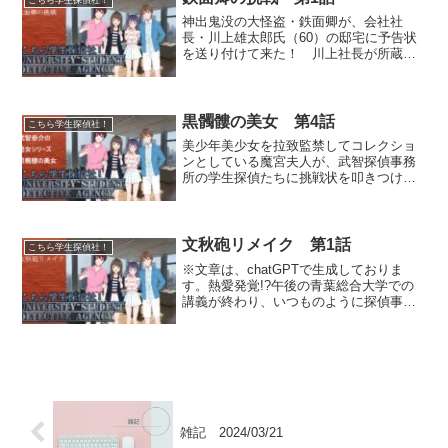
神出鬼没の大怪盗・鉄面卿が、会社社
長・川上雄太郎氏（60）の邸宅に予告状
を送り付けて来た！ 川上社長が所蔵す
る時価十数億円もするアマゾンの秘宝
『ナイルターザの腕輪』を今夜頂戴する
という。武智探偵が出張中で不在の中、
咲間警視から出動要請を受け...
黒髑髏の美女 第4話
こちら学生探偵社！
美少年美少女を拉致監禁してコレクショ
ンとしている魔宮夫人が、武智探偵事務
所の学生探偵たちに挑戦状を叩きつけ
た。その事態を背後で操っていたのはお
かめの御前だったが、計画はいつの間に
かディド恒星系第三惑星ボンド星からや
って来たボンド星人に乗っ取...
文秋砲リメイク 第1話
こちら学生探偵社！
※文章は、chatGPTで生成しておりま
す。熱愛発覚!?午後の青葉総合大学での
講義が終わり、いつものように探偵事務
所に集まった相馬晴彦、雨宮梨奈、イサ
ム=ルワン=ラーティラマート、不破詩織
の四人。武智探偵事務所は、アンティー
ク調の家具が並ぶ...
雑記 2024/03/21