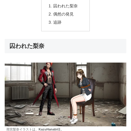
囚われた梨奈
偶然の発見
追跡
囚われた梨奈
雨宮梨奈イラストは、
KazuHanabi
様。