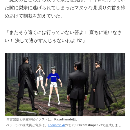
た隙に梨奈に逃げられてしまったマヌケな見張りの首を締
めあげて制裁を加えていた。
「まだそう遠くには行っていない筈よ！ 直ちに追いなさ
い！ 決して逃がすんじゃないわよ!!💢」
雨宮梨奈と朝霧尋紀イラストは、
KazuHanabi
様。
ベラドンナ構成員と背景は、
Leonardo.Ai
のモデル
Dreamshaper v7
で生成しまし