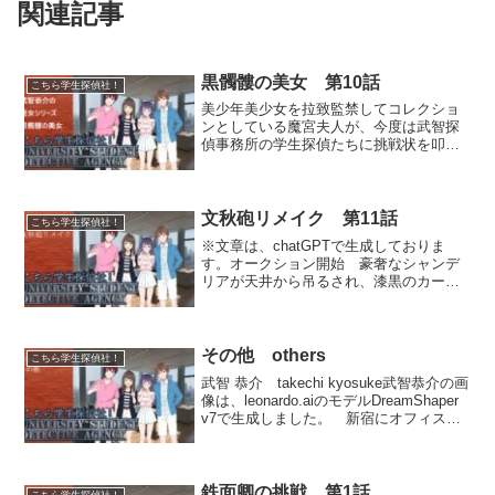
関連記事
黒髑髏の美女 第10話
こちら学生探偵社！
美少年美少女を拉致監禁してコレクショ
ンとしている魔宮夫人が、今度は武智探
偵事務所の学生探偵たちに挑戦状を叩き
つけた。その事件を背後で操っていたの
はおかめの御前だったが、計画はいつの
間にかディド恒星系第三惑星ボンド星か
らやって来たボンド星人に...
文秋砲リメイク 第11話
こちら学生探偵社！
※文章は、chatGPTで生成しておりま
す。オークション開始 豪奢なシャンデ
リアが天井から吊るされ、漆黒のカーテ
ンに覆われた広間。その中央には、厳か
な雰囲気を纏った競売人（オークショニ
ア）が立っていた。彼の前には数十人の
競売参加者たちが座り...
その他 others
こちら学生探偵社！
武智 恭介 takechi kyosuke武智恭介の画
像は、leonardo.aiのモデルDreamShaper
v7で生成しました。 新宿にオフィスを
構える武智探偵事務所の所長で、これま
で数々の難事件を解決へと導いてきた世
界有数の名探偵。...
鉄面卿の挑戦 第1話
こちら学生探偵社！