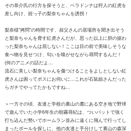
その恭介氏の行方を探そうと、ベラドンナは狩人の紅虎を
差し向け、姪っ子の梨奈ちゃんを誘拐！
梨奈様”拷問”の時間です、叔父さんの居場所を聞き出そう
と梨奈ちゃんを脅す紅虎さんだが、思った以上に胆の据わ
った梨奈ちゃんは屈しない！ここは目の前で美味しそうな
食べ物を見せつけ、匂いを嗅がせながら尋問するんだ！
(何のアニメの話だよ…
流石に美しい梨奈ちゃんを傷つけることをよしとしない紅
虎さんは困ってボスにお伺いに…これが石鼠姐さんだった
らガチでやってたかもですね…
＞一方その頃、友達と学校の裏山の麓にある空き地で野球
で遊んでいた小学6年生の朝霧尋紀は、ついバットで強く
打ち込んだ勢いでホームラン並みに遠くに飛んで行ってし
まったボールを探しに、他の友達と手分けして裏山の森深