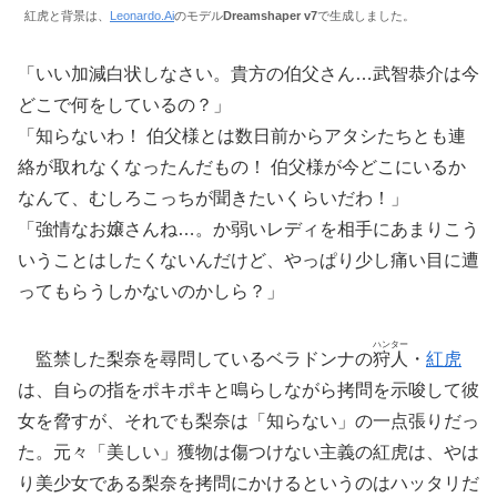
紅虎と背景は、
Leonardo.Ai
のモデル
Dreamshaper v7
で生成しました。
「いい加減白状しなさい。貴方の伯父さん…武智恭介は今
どこで何をしているの？」
「知らないわ！ 伯父様とは数日前からアタシたちとも連
絡が取れなくなったんだもの！ 伯父様が今どこにいるか
なんて、むしろこっちが聞きたいくらいだわ！」
「強情なお嬢さんね…。か弱いレディを相手にあまりこう
いうことはしたくないんだけど、やっぱり少し痛い目に遭
ってもらうしかないのかしら？」
ハンター
監禁した梨奈を尋問しているベラドンナの
狩人
・
紅虎
は、自らの指をポキポキと鳴らしながら拷問を示唆して彼
女を脅すが、それでも梨奈は「知らない」の一点張りだっ
た。元々「美しい」獲物は傷つけない主義の紅虎は、やは
り美少女である梨奈を拷問にかけるというのはハッタリだ