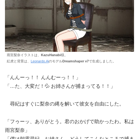
雨宮梨奈イラストは、
KazuHanabi
様。
紅虎と背景は、
Leonardo.Ai
のモデル
Dreamshaper v7
で生成しました。
「んんーっ！！ んんむーっ！！」
「…た、大変だ！💦 お姉さんが捕まってる！！」
尋紀はすぐに梨奈の縄を解いて彼女を自由にした。
「フゥーッ、ありがとう。君のおかげで助かったわ。私は
雨宮梨奈」
「僕は朝霧尋紀。お姉さん、どうしてこんなところで捕ま