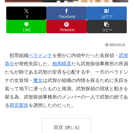
X
Facebook
はてブ
LINE
Pinterest
コピー
2024.03.22
犯罪組織
ベラドンナ
を密かに内偵中だった名探偵・
武智
恭介
が突然失踪した。
相馬晴彦
たち武智探偵事務所の所員
たちが師である武智の安否を心配する中、一方のベラドン
ナの女首領・
魔女
は武智が組織の内情を探るために失踪を
装って地下に潜ったものと推測。武智探偵の現状と動きを
探る為、武智探偵事務所のメンバーの一人で武智の姪であ
る
雨宮梨奈
を誘拐したのだった。
目次