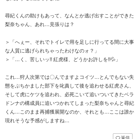
尋紀くんの助けもあって、なんとか逃げ出すことができた
梨奈ちゃん、あれ…見張りは？
＞「へぇー、それでトイレで用を足しに行ってる間に大事
な人質に逃げられちゃったわけなのォ？」
＞「…く、苦しいッ!! 紅虎様、どうかお許しを!!💦」
これ…狩人次第では〇んでますよコイツ…とんでもない失
態をぶちかました部下を叱責して後を追わせる紅虎さん、
そして虎にケツを追われ、必死こいて追いついてきたベラ
ドンナの構成員に追いつかれてしまった梨奈ちゃんと尋紀
くん…このまま再捕獲展開なのか、それとも…ここは誰か
現れそうな予感がしますね…
返信