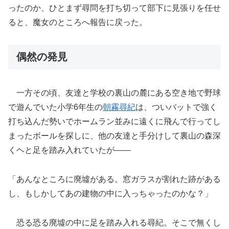
ったのか、ひとまず尋問を打ち切って部下に見張りを任せ
ると、魔女のところへ報告に戻った。
偶然の発見
一方その頃、友達と学校の裏山の麓にある空き地で野球
で遊んでいた小学6年生の
朝霧尋紀
は、ついバットで強く
打ち込んだ勢いでホームラン並みに遠くに飛んで行ってし
まったボールを探しに、他の友達と手分けして裏山の森深
くヘと足を踏み入れていたが――
「あんなところに廃墟がある。窓ガラスが割れた跡がある
し、もしかしてあの建物の中に入っちゃったのかな？」
恐る恐る廃墟の中に足を踏み入れる尋紀。そこで無くし