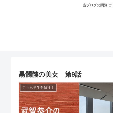
当ブログの閲覧は
黒髑髏の美女 第9話
こちら学生探偵社！