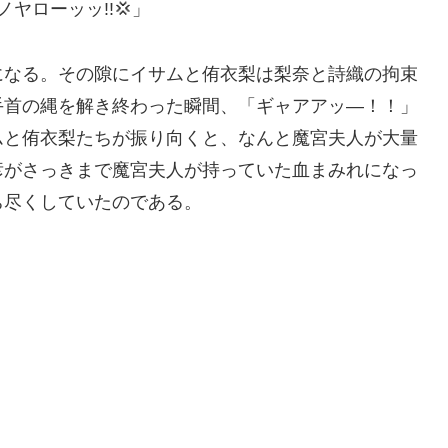
ヤローッッ!!💢」
になる。その隙にイサムと侑衣梨は梨奈と詩織の拘束
手首の縄を解き終わった瞬間、「ギャアアッ―！！」
ムと侑衣梨たちが振り向くと、なんと魔宮夫人が大量
彦がさっきまで魔宮夫人が持っていた血まみれになっ
ち尽くしていたのである。