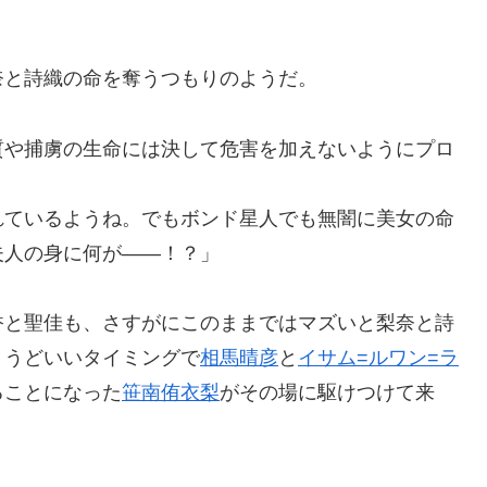
」
奈と詩織の命を奪うつもりのようだ。
質や捕虜の生命には決して危害を加えないようにプロ
れているようね。でもボンド星人でも無闇に美女の命
夫人の身に何が――！？」
香と聖佳も、さすがにこのままではマズいと梨奈と詩
ょうどいいタイミングで
相馬晴彦
と
イサム=ルワン=ラ
ることになった
笹南侑衣梨
がその場に駆けつけて来