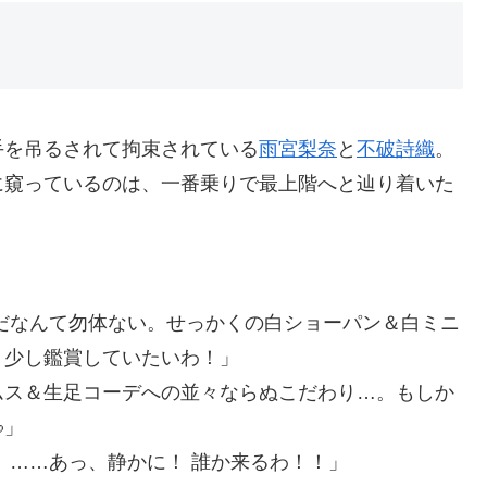
手を吊るされて拘束されている
雨宮梨奈
と
不破詩織
。
に窺っているのは、一番乗りで最上階へと辿り着いた
だなんて勿体ない。せっかくの白ショーパン＆白ミニ
う少し鑑賞していたいわ！」
ムス＆生足コーデへの並々ならぬこだわり…。もしか
」
 ……あっ、静かに！ 誰か来るわ！！」