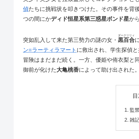
偵
たちに挑戦状を叩きつけた。その事件を背
つの間にか
ディド恒星系第三惑星ボンド星
か
ダークリリィ
突如乱入して来た第三勢力の謎の女・
黒百合
ン=ラーティラマート
に救出され、学生探偵と
冒険はまだまだ続く。一方、優姫や侑衣梨と
御前が化けた
大亀桃香
によって助け出された
目
監
雑記 