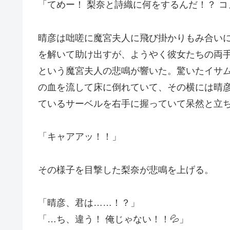
「てめー！ 梨奈と詩織に何をするんだ！？ コノ
晴彦は咄嗟に魔宮夫人に飛び掛かりもみ合い
を解いて助け出すが、ようやく彼女たちの両
という魔宮夫人の悲鳴が響いた。驚いたイサ
の血を流して床に倒れていて、その横には晴
ているサーベルを右手に握っていて呆然と立
「キャアアッ！！」
その様子を目撃した梨奈が悲鳴を上げる。
「晴彦、君は……！？」
「…ち、違う！ 俺じゃない！！💦」