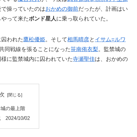
後で操っていたのは
おかめの御前
だったが、計画はい
らやって来た
ボンド星人
に乗っ取られていた。
に囚われた
鷹松優姫
。そして
相馬晴彦
と
イサム=ルワ
共同戦線を張ることになった
笹南侑衣梨
。監禁城の
同様に監禁城内に囚われていた
寺瀬聖佳
は、おかめの
。
次
禁城の最上階
2024/10/02