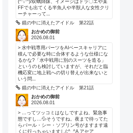
(^▽^)/双螭姉妹、イメージはドラ〇エや某
FFでも出てくる半魚人や半獣人な女性クリ
ーチャーって...
鏡の中に消えたアイドル 第22話
おかめの御前
2026.08.01
> 水中戦専用パーツをAIベースキャリアに
積んで必要な時に合体するような仕様にな
るかな?「水中戦用に別のスーツを造る」
というのも検討していますが、それだと臨
機応変に地上戦への切り替えが出来ないと
いう問...
鏡の中に消えたアイドル 第21話
おかめの御前
2026.08.01
> …ってツッコミはなしですよね、緊急事
態ですし…💦そうですね。夜まで待ってた
らパール・シー・ソブリン号がますます遠
くに行っちゃいますし(;^_^A アセア