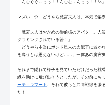
「んむぐぐ～っっ！！んむむ～んっっ！！💦
マズい！💦 どうやら魔宮夫人は、本気で梨
「魔宮夫人はおかめの御前様のアバター。人
グラミングされている筈！」
「どうやら本当にボンド星人の支配下に置か
を奪うとは思えないけど……。一体あの魔宮
それまで隠れて様子を見ていただけだった桃
織を助けに飛び出そうとしたが、その前にち
ーティラマート
、それて彼らと共同戦線を張
た！