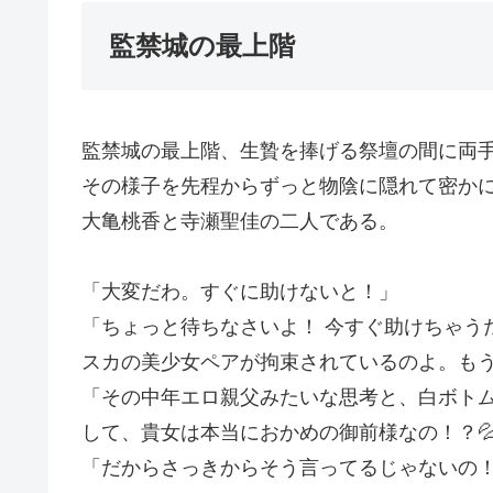
監禁城の最上階
監禁城の最上階、生贄を捧げる祭壇の間に両
その様子を先程からずっと物陰に隠れて密か
大亀桃香と寺瀬聖佳の二人である。
「大変だわ。すぐに助けないと！」
「ちょっと待ちなさいよ！ 今すぐ助けちゃう
スカの美少女ペアが拘束されているのよ。も
「その中年エロ親父みたいな思考と、白ボト
して、貴女は本当におかめの御前様なの！？
「だからさっきからそう言ってるじゃないの！