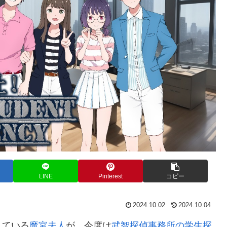
LINE
Pinterest
コピー
2024.10.02
2024.10.04
している
魔宮夫人
が、今度は
武智探偵事務所の学生探