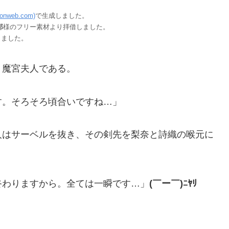
sionweb.com)
で生成しました。
郎
様のフリー素材より拝借しました。
しました。
）魔宮夫人である。
す。そろそろ頃合いですね…」
人はサーベルを抜き、その剣先を梨奈と詩織の喉元に
終わりますから。全ては一瞬です…」
(￣ー￣)ﾆﾔﾘ