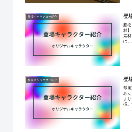
登
登場キャラクター紹介
鷹松
材】
素材
は、
登
登場キャラクター紹介
琴川
みん
より
様。女