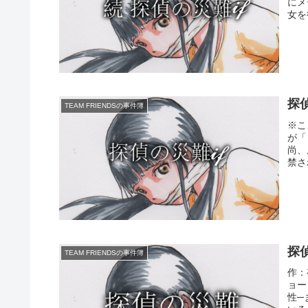
にメ
女を
探偵
TEAM FRIENDSの事件簿
※こ
が「
尚、
禁さ
探
TEAM FRIENDSの事件簿
作：
ョー
性─