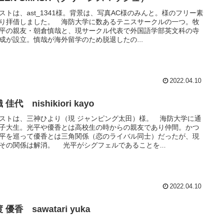
ストは、ast_1341様。背景は、写真AC様のみんと。様のフリー素
り拝借しました。 海防大学に数あるテニスサークルの一つ。牧
平の親友・朝倉慎哉と、現サークル代表で外国語学部英文科の寺
成が設立。慎哉が海外留学のため脱退したの...
2022.04.10
 佳代 nishikiori kayo
ストは、三神ひより（現 ジャンピング太田）様。 海防大学に通
子大生。光平や優香とは高校生の時からの親友であり仲間。かつ
平を巡って優香とは三角関係（恋のライバル同士）だったが、現
その関係は解消。 光平がシグフェルであることを...
2022.04.10
 優香 sawatari yuka