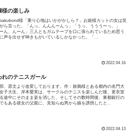
嬢様の楽しみ
bakubond様「乗り心地はいかがかしら？」お姫様カットの女は笑
がら言った。「んっ、んんんーんっ」「うっ、うううーっ、」
ーん、んーん」三人ともガムテープを口に張られているため思う
に声を出せず呻きもがいているしかなかった。「...
2022.04.16
われのテニスガール
部、原文より改変しております。作：旅鴉様とある都内の名門大
女子大生、岸本愛実は、サークルのテニスを楽しんだ後、更衣室
る途中にそのまま姿を消した、そしてその数時間後、東都銀行の
でもある彼女の父親に、見知らぬ男から娘を誘拐したと...
2022.04.13