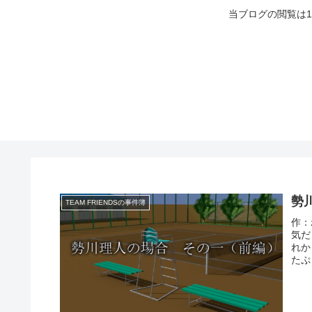
当ブログの閲覧は
勢
TEAM FRIENDSの事件簿
作：
気だ
れか
たぷ