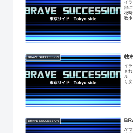
イラ
部に
校時
数少
牧村
BRAVE SUCCESSION
イラ
され
ル」
り戻
BR
BRAVE SUCCESSION
かつ