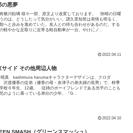
那の悪夢
有栖川飴璃 様※一部、原文より改変しております。 快晴の日曜
うのは、どうしたって気分がいい。譜久里知世は表情も明るく、
館へと歩みを進めていた。友人との待ち合わせがあるのだ。する
の軽やかな足取りに近寄る軽自動車が一台。やけにノ...
2022.04.11
京サイド その他周辺人物
 晴真 kashimura harumaキャラクターデザインは、クロダ
 沢渡優香の従弟（優香の母・奈津子の弟夫婦の長男）で、梓季
学校６年生、12歳。 従姉のボーイフレンドである光平のことも
兄のように慕っている弟分の少年。『G...
2022.04.10
REEN SMASH（グリーンスマッシュ）