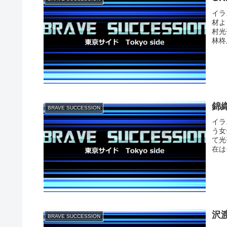
イラ
材よ
村光
林柊
錦織
BRAVE SUCCESSION
イラ
う女
て光
在は
沢渡
BRAVE SUCCESSION