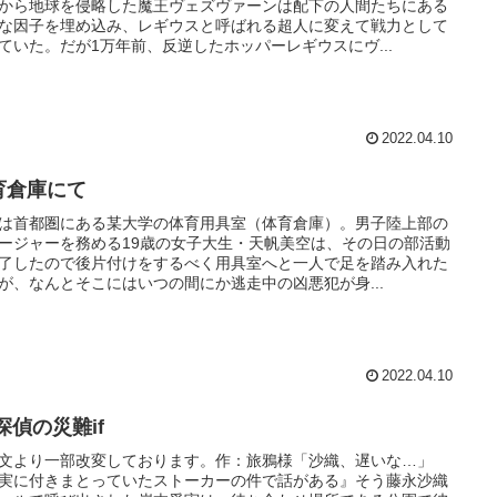
から地球を侵略した魔王ヴェズヴァーンは配下の人間たちにある
な因子を埋め込み、レギウスと呼ばれる超人に変えて戦力として
ていた。だが1万年前、反逆したホッパーレギウスにヴ...
2022.04.10
育倉庫にて
は首都圏にある某大学の体育用具室（体育倉庫）。男子陸上部の
ージャーを務める19歳の女子大生・天帆美空は、その日の部活動
了したので後片付けをするべく用具室へと一人で足を踏み入れた
が、なんとそこにはいつの間にか逃走中の凶悪犯が身...
2022.04.10
探偵の災難if
文より一部改変しております。作：旅鴉様「沙織、遅いな…」
実に付きまとっていたストーカーの件で話がある』そう藤永沙織