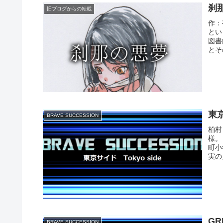
刹
旧ブログからの転載
作：
とい
図書
とそ
東
BRAVE SUCCESSION
柏村
様。
町小
実の
G
BRAVE SUCCESSION