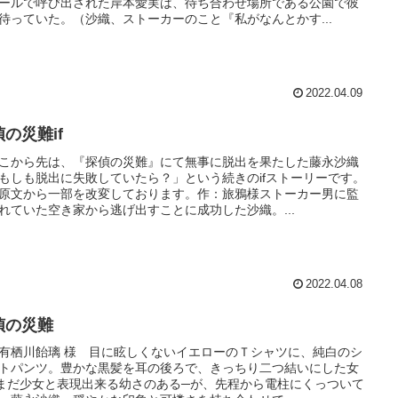
ールで呼び出された岸本愛実は、待ち合わせ場所である公園で彼
待っていた。（沙織、ストーカーのこと『私がなんとかす...
2022.04.09
の災難if
こから先は、『探偵の災難』にて無事に脱出を果たした藤永沙織
もしも脱出に失敗していたら？」という続きのifストーリーです。
原文から一部を改変しております。作：旅鴉様ストーカー男に監
れていた空き家から逃げ出すことに成功した沙織。...
2022.04.08
偵の災難
有栖川飴璃 様 目に眩しくないイエローのＴシャツに、純白のシ
トパンツ。豊かな黒髪を耳の後ろで、きっちり二つ結いにした女
まだ少女と表現出来る幼さのある─が、先程から電柱にくっついて