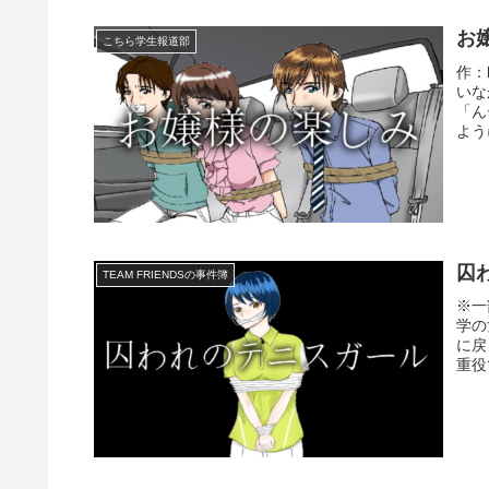
お
こちら学生報道部
作：
いな
「ん
よう
囚
TEAM FRIENDSの事件簿
※一
学の
に戻
重役