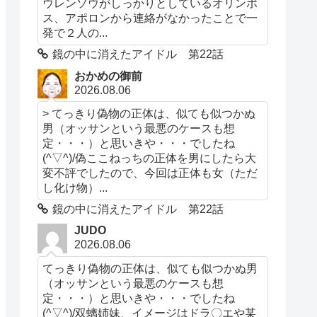
ウレンソウがしっかりとしているオリンポ
ス、アポロンから連絡がなかったことで一
発で２人の...
鏡の中に消えたアイドル 第22話
おかめの御前
2026.08.06
> てっきり偽物の正体は、似ても似つかぬ
男（オッサンという最悪のケースも想
定・・・）と思いきや・・・でしたね
(^▽^)/偽ここねっちの正体を男にしたら大
変不評でしたので、今回は正体も女（ただ
し化け物）...
鏡の中に消えたアイドル 第22話
JUDO
2026.08.06
てっきり偽物の正体は、似ても似つかぬ男
（オッサンという最悪のケースも想
定・・・）と思いきや・・・でしたね
(^▽^)/双螭姉妹、イメージはドラ〇エや某