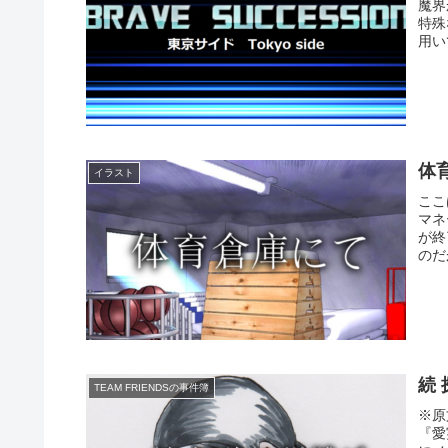
魔界
特殊
用い
体
イラスト
ここ
マネ
が終
のだ
続 
TEAM FRIENDSの事件簿
※原
『愛