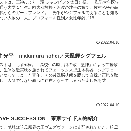
ストは、三神ひより（現 ジャンピング太田）様。 海防大学医学
通う大学１年生。同大准教授・沢渡奈津子の娘で、牧村光平の高
代からのガールフレンド。 光平がシグフェルであることを知る
ない人物の一人。プロフィール性別／女性年齢／18...
2022.04.10
 光平 makimura kōhei／天凰輝シグフェル
ストは、ちず❀様。 高校生の時、謎の敵「堕神」によって拉致
、生体改造実験を施されてフェニックス型生体兵器「シグフェ
となってしまった青年。その後洗脳状態を脱して自我と正気を取
し、人間ではない異形の存在となってしまった悲しみを乗...
2022.04.10
AVE SUCCESSION 東京サイド人物紹介
て、地球は暗黒魔界の王ヴェズヴァーンに支配されていた。暗黒