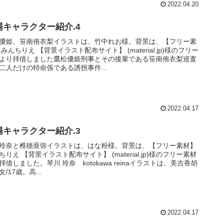
2022.04.20
場キャラクター紹介.4
優姫、笹南侑衣梨イラストは、竹中れお様。背景は、【フリー素
 みんちりえ 【背景イラスト配布サイト】 (material.jp)様のフリー
より拝借しました鷹松優姫刑事とその後輩である笹南侑衣梨巡査
二人だけの特命係である誘拐事件...
2022.04.17
場キャラクター紹介.3
玲奈と椎穂亜弥イラストは、はな粉様。背景は、【フリー素材】
ちりえ 【背景イラスト配布サイト】 (material.jp)様のフリー素材
拝借しました。琴川 玲奈 kotokawa reinaイラストは、美吉香胡
/17歳。高...
2022.04.17