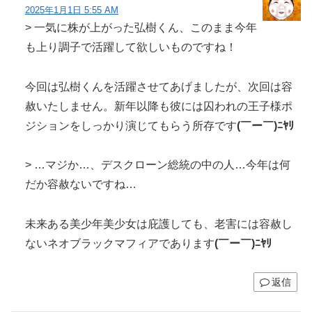
2025年1月1日 5:55 AM
> 一気に株が上がった弘樹くん、このまま今年
も上り調子で活躍して欲しいものですね！
今回は弘樹くんを活躍させてあげましたが、次回は容
赦いたしません。新年以降も彼には囚われの王子様ポ
ジションをしっかり演じてもらう所存です
(￣ー￣)ﾆﾔﾘ
> …マジか…、デスクローン総統の中の人…今年は何
だか容赦ないですね…
未来ある美少年美少女は庇護しても、老害には容赦し
ないネオブラックマフィアであります
(￣ー￣)ﾆﾔﾘ
返信