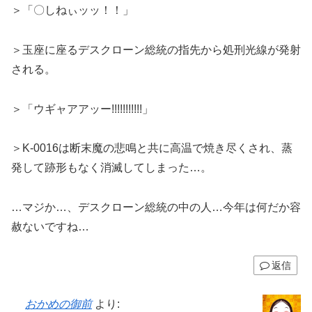
＞「〇しねぃッッ！！」
＞玉座に座るデスクローン総統の指先から処刑光線が発射
される。
＞「ウギャアアッー!!!!!!!!!!!」
＞K-0016は断末魔の悲鳴と共に高温で焼き尽くされ、蒸
発して跡形もなく消滅してしまった…。
…マジか…、デスクローン総統の中の人…今年は何だか容
赦ないですね…
返信
おかめの御前
より: