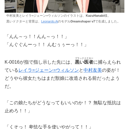
中村友美とレイラ=ジェーン=ウィルソンのイラストは、
KazuHanabi
様。
黒いドクターと背景は、
Leonardo.Ai
のモデル
Dreamshaper v7
で生成しました。
「んん～っ！！んん～っ！！」
「んぐぐんーっ！！ んむぅぅーっ！！」
ブラックドクター
K-0016が指で指し示した先には、
黒い医者
に捕らえられ
ている
レイラ=ジェーン=ウィルソン
と
中村友美
の姿が！
どうやら彼女たちはまだ獣娘に改造される前だったよう
だ。
「この娘たちがどうなってもいいのか！？ 無駄な抵抗は
止めろ！！」
「くそっ！ 卑怯な手を使いやがって！！」