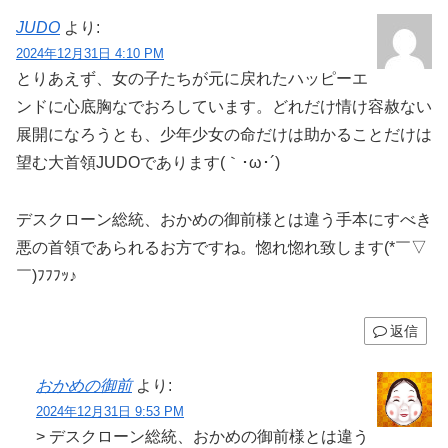
JUDO
より:
2024年12月31日 4:10 PM
とりあえず、女の子たちが元に戻れたハッピーエ
ンドに心底胸なでおろしています。どれだけ情け容赦ない
展開になろうとも、少年少女の命だけは助かることだけは
望む大首領JUDOであります(｀･ω･´)
デスクローン総統、おかめの御前様とは違う手本にすべき
悪の首領であられるお方ですね。惚れ惚れ致します(*￣▽
￣)ﾌﾌﾌｯ♪
返信
おかめの御前
より:
2024年12月31日 9:53 PM
> デスクローン総統、おかめの御前様とは違う