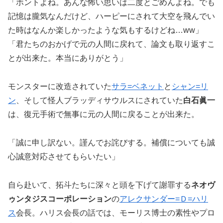
「ホントよね。あんな怖い思いは二度とごめんよね。でも
記憶は朧気なんだけど、ハーピーにされて大空を飛んでい
た時はなんか楽しかったような気もするけどね…ww」
「君たちのおかげで元の人間に戻れて、論文も取り返すこ
とが出来た。本当にありがとう」
モンスターに改造されていた
サラ=ベネット
と
シャン=リ
ン
、そして怪人ブラッディサウルスにされていた
白石眞一
は、復元手術で無事に元の人間に戻ることが出来た。
「誠に申し訳ない。謹んでお詫びする。補償についても誠
心誠意対応させてもらいたい」
自ら赴いて、拓斗たちに深々と頭を下げて謝罪する
ネオヴ
ゥンタジスコーポレーション
の
アレクサンダー=Ｄ=ハリ
ス
会長。ハリス会長の話では、モーリス博士の素性やプロ