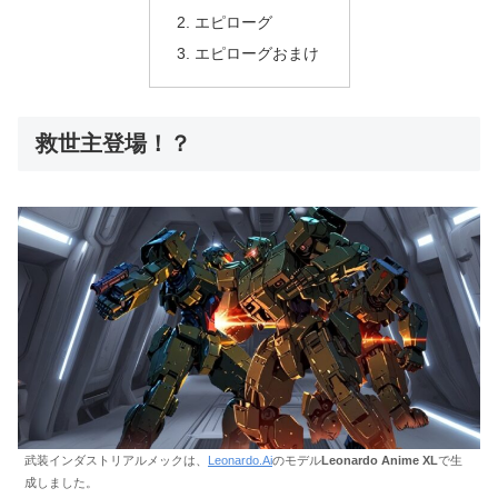
エピローグ
エピローグおまけ
救世主登場！？
武装インダストリアルメックは、
Leonardo.Ai
のモデル
Leonardo Anime XL
で生
成しました。