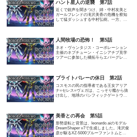
の頃、拓斗たちの学校の...
ハント星人の逆襲 第7話
ROBOT CROSS WORLD
近くで銃声を聞きつけ、姉・中村友美と
ガールフレンドの滝沢美香の危機を察知
して猛ダッシュする中村弘樹。一方、ハ
ント星人に捕まっていた橘拓斗、滝沢俊
彦、レイラ=ジェーン=ウィルソンの3人
は、ようやく脱出に成功していた。
※chatGPTで生成した...
人間牧場の恐怖！ 第5話
ROBOT CROSS WORLD
ネオ・ヴゥンタジス・コーポレーション
主催のネプチューン・イニシアチブ見学
ツアーに参加した橘拓斗らエバーグレン
高校の生徒たち。しかしそこにはネオブ
ラックマフィアの罠が潜んでいた。食事
に一服盛られていた睡眠薬で眠ってしま
った拓斗たち、そして一人...
ブライトバレーの休日 第2話
ROBOT CROSS WORLD
コスモスの民の指導者である王女アリア
ナ=セレス=ヴェガは、こっそり艦から抜
け出し、地球のパシフィックゲートウェ
イ島にいる橘拓斗たちのところへ向かっ
た。※文章は、chatGPTで生成しており
ます。工房にてエバーグレン高校の校舎
裏にひっそりと佇...
美香との再会 第5話
ROBOT CROSS WORLD
形勢逆転と背景は、leonardo.aiのモデル
DreamShaper v7で生成しました。滝沢俊
彦が駆るXZ-5000ブルーファントムとレ