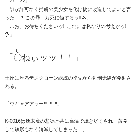
「ハ…??」
「誰が許可なく捕虜の美少女を化け物に改造してよいと言
った！？ この罪…万死に値するッ!!💢」
「…お、お待ちくださいッ!! これには私なりの考えがッ!!
💦」
し
「
〇
ねぃッッ！！」
玉座に座るデスクローン総統の指先から処刑光線が発射さ
れる。
「ウギャアアッー!!!!!!!!!!!」
K-0016は断末魔の悲鳴と共に高温で焼き尽くされ、蒸発
して跡形もなく消滅してしまった…。