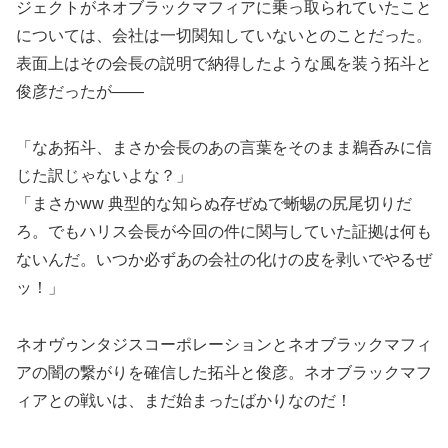
ジェクトがネオブラックマフィアに乗っ取られていたこと
については、会社は一切関知していないとのことだった。
表面上はその会長の説明で納得したような風を装う拓斗と
俊彦だったが――
「なあ拓斗、まさか会長のあの言葉をそのまま鵜呑みに信
じた訳じゃないよな？」
「まさかww 典型的な知らぬ存ぜぬで蜥蜴の尻尾切りだ
ろ。でもハリス会長が今回の件に関与していた証拠は何も
ないんだ。いつか必ずあの会社の化けの皮を剥いでやるぜ
ッ！」
ネオヴゥンタジスコーポレーションとネオブラックマフィ
アの闇の繋がりを確信した拓斗と俊彦。ネオブラックマフ
ィアとの戦いは、まだ始まったばかりなのだ！