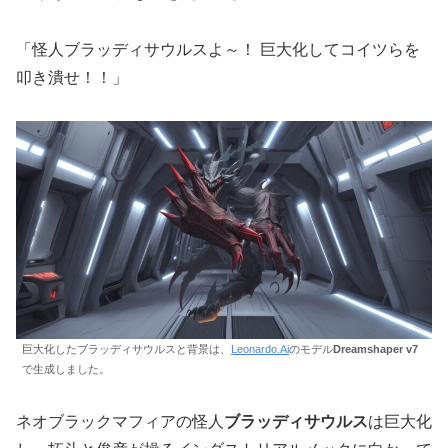
「怪人ブラッディサウルスよ～！ 巨大化してコイツらを
叩き潰せ！！」
巨大化したブラッディサウルスと背景は、
Leonardo.Ai
のモデル
Dreamshaper v7
で生成しました。
ネオブラックマフィアの怪人
ブラッディサウルス
は巨大化