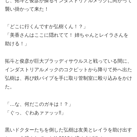
し、拓斗と俊彦が操るインダストリアルメックに向かって
襲い掛かって来た！
「どこに行くんですか弘樹くん！？」
「美香さんはここに隠れてて！ 姉ちゃんとレイラさんを
助ける！」
拓斗と俊彦が巨大ブラッディサウルスと戦っている間に、
インダストリアルメックのコクピットから降りて外へ出た
弘樹は、再び鉄パイプを手に取り管制室に殴り込みをかけ
た。
「…な、何だこのガキは！？」
「ぐっ、ぐわあァァッッ!!」
黒いドクターたちを倒した弘樹は友美とレイラを助け出す