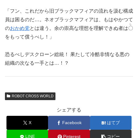
「フン、これだから旧ブラックマフィアの流れを汲む構成
員は困るのだ…。ネオブラックマフィアは、もはやかつて
し
の
おかめ党
とは違う。余の崇高な理想を理解できぬ者は
〇
をもって償うべし！」
恐るべしデスクローン総統！ 果たして冷酷非情なる悪の
組織の次なる一手とは…！？
ROBOT CROSS WORLD
シェアする
X
Facebook
はてブ
LINE
Pinterest
コピー