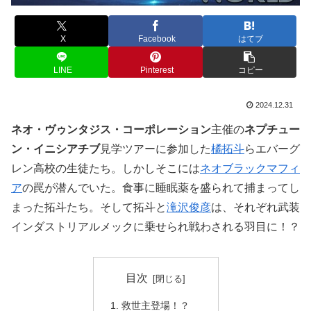
X
Facebook
はてブ
LINE
Pinterest
コピー
2024.12.31
ネオ・ヴゥンタジス・コーポレーション
主催の
ネプチュー
ン・イニシアチブ
見学ツアーに参加した
橘拓斗
らエバーグ
レン高校の生徒たち。しかしそこには
ネオブラックマフィ
ア
の罠が潜んでいた。食事に睡眠薬を盛られて捕まってし
まった拓斗たち。そして拓斗と
滝沢俊彦
は、それぞれ武装
インダストリアルメックに乗せられ戦わされる羽目に！？
目次
救世主登場！？