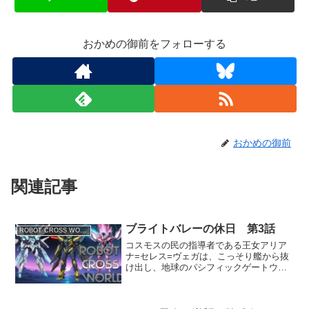
おかめの御前をフォローする
おかめの御前
関連記事
ブライトバレーの休日 第3話
ROBOT CROSS WORLD
コスモスの民の指導者である王女アリア
ナ=セレス=ヴェガは、こっそり艦から抜
け出し、地球のパシフィックゲートウェ
イ島にいる橘拓斗たちのところへ向かっ
た。アリアナを加え、前回の事件現場で
ある廃工場を調べる拓斗たち。 一方そ