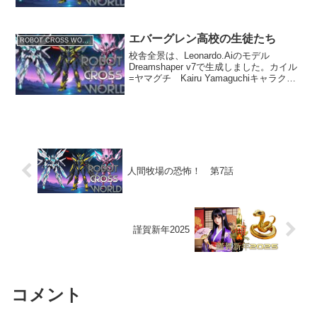
イラ=ジェーン=ウィルソンが操る
COSMOS-008フェアリーライトが助けに
来た！「…な、何なんだ！...
エバーグレン高校の生徒たち
ROBOT CROSS WORLD
校舎全景は、Leonardo.Aiのモデル
Dreamshaper v7で生成しました。カイル
=ヤマグチ Kairu Yamaguchiキャラクタ
ーデザインは、Leonardo.Aiのモデル
Dreamshaper v7で生成しました。 エバ
ー...
人間牧場の恐怖！ 第7話
謹賀新年2025
コメント