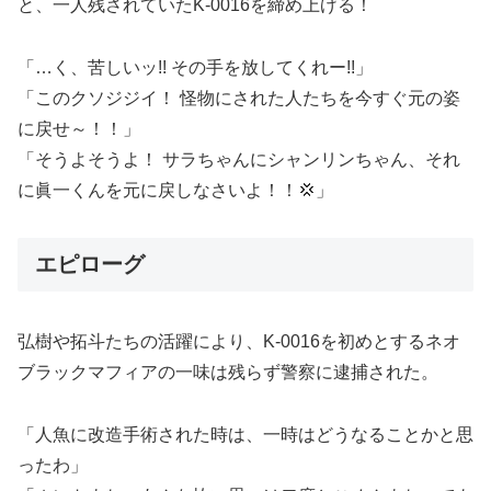
と、一人残されていたK-0016を締め上げる！
「…く、苦しいッ!! その手を放してくれー!!」
「このクソジジイ！ 怪物にされた人たちを今すぐ元の姿
に戻せ～！！」
「そうよそうよ！ サラちゃんにシャンリンちゃん、それ
に眞一くんを元に戻しなさいよ！！💢」
エピローグ
弘樹や拓斗たちの活躍により、K-0016を初めとするネオ
ブラックマフィアの一味は残らず警察に逮捕された。
「人魚に改造手術された時は、一時はどうなることかと思
ったわ」