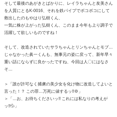
そして最後のあがきとばかりに、レイラちゃんと友美さん
を人質にとるK-0016、それを鉄パイプでボコボコにして
救出したのもやはり弘樹くん、
一気に株が上がった弘樹くん、このまま今年も上り調子で
活躍して欲しいものですね！
そして、改造されていたサラちゃんとリンちゃんとモブ…
じゃなかった眞一くんも、無事元の姿に戻って、新年早々
重い話にならずに良かったですね、今回は人〇にはなさ
そ…
＞「誰が許可なく捕虜の美少女を化け物に改造してよいと
言った！？ この罪…万死に値するッ!!💢」
＞「…お、お待ちくださいッ!! これには私なりの考えが
ッ!!💦」