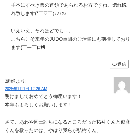
手本にすべき悪の首領であられるお方ですね。惚れ惚
れ致します(*￣▽￣)ﾌﾌﾌｯ♪
いえいえ、それほどでも…。
こちらこそ来年のJUDO軍団のご活躍にも期待しており
ます
(￣ー￣)ﾆﾔﾘ
返信
旅鴉
より:
2025年1月1日 12:26 AM
明けましておめでとう御座います！
本年もよろしくお願いします！
さて、あわや同士討ちになるところだった拓斗くんと俊彦
くんを救ったのは、やはり我らが弘樹くん、