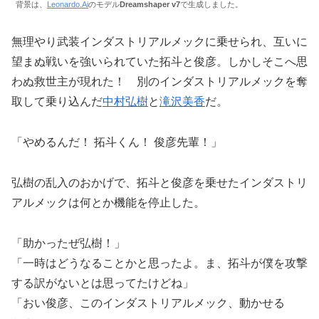
背景は、
Leonardo.Ai
のモデル
Dreamshaper v7
で生成しました。
無理やり武装インダストリアルメックに乗せられ、互いに
望まぬ戦いを強いられていた拓斗と俊彦。しかしそこへ思
わぬ救世主が現れた！ 別のインダストリアルメックを奪
取して乗り込んだ
中村弘樹
と
滝沢美香
だ。
「やめるんだ！ 拓斗くん！ 俊彦先輩！」
弘樹の乱入のおかげで、拓斗と俊彦を乗せたインダストリ
アルメックは何とか機能を停止した。
「助かったぜ弘樹！」
「一時はどうなることかと思ったよ。ま、拓斗が僕を攻撃
する訳がないとは思ってたけどね」
「おい俊彦、このインダストリアルメック、動かせる