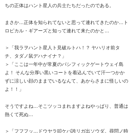
ちの正体はハント星人の兵士たちだったのである。
まさか…正体を知られてないと思って連れてきたのか…ト
ロピカル・ギアーズと知って連れて来たのかと…
＞「我ラヲハント星人ト見破ルトハ！？ ヤハリオ前タ
チ、タダノ鼠デハナイナ？」
＞「ここは一年中が常夏のパシフィックゲートウェイ島
よ！ そんな分厚い黒いコートを着込んでいて汗一つかか
ずに涼しい顔のままでいるなんて、あからさまに怪しいの
よ！！」
そうですよね…そこツッコまれますよねやっぱり、普通は
熱くて死ぬ…
＞「フフフッ…ドウヤラ叩ケバ誇リガ出ソウダ。尋問ノ時