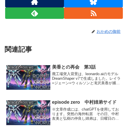
おかめの御前
関連記事
美香との再会 第3話
ROBOT CROSS WORLD
廃工場突入背景は、leonardo.aiのモデル
DreamShaper v7で生成しました。レイラ
=ジェーン=ウィルソンと滝沢美香が捕ま
っていると思われるブライトバレー市の
郊外のＡ地区にある閉鎖された工場跡地
の廃墟に、橘拓斗や滝沢俊彦よりも...
episode zero 中村姉弟サイド
ROBOT CROSS WORLD
※文章作成には、chatGPTを使用してお
ります。突然の海外転居 その日、中村
友美と弘樹の仲良し姉弟は、日曜日の夕
方、リビングでテレビを見て寛いでい
た。そこへ突然、父親が真剣な表情で部