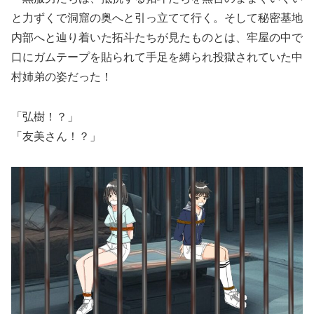
と力ずくで洞窟の奥へと引っ立てて行く。そして秘密基地
内部へと辿り着いた拓斗たちが見たものとは、牢屋の中で
口にガムテープを貼られて手足を縛られ投獄されていた中
村姉弟の姿だった！
「弘樹！？」
「友美さん！？」