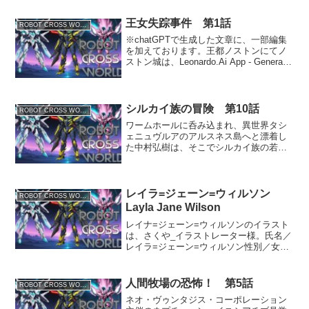
屋に入って来る。彼らの視線を感じた父
親が深い溜息をついて...
王女失踪事件 第1話
ROBOT CROSS WORLD
※chatGPTで生成した文章に、一部編集
を加えております。王都ノストンにてノ
ストン城は、Leonardo.Ai App - Generate
AI Images, Videos & Designsのモデル
Leonardo Anime XL...
シルカイ族の冒険 第10話
ROBOT CROSS WORLD
ワームホールに呑み込まれ、異世界タシ
ェニュヴルアのアルスネス島へと漂着し
た中村弘樹は、そこでシルカイ族の若き
リーダー・レイヴンと出会う。シルカイ
族に保護されていた女神官のエリュナは
海賊ゲロム一家が放った密偵の本性を現
し、レイヴンの妹セリーナ...
レイラ=ジェーン=ウィルソン
ROBOT CROSS WORLD
Layla Jane Wilson
レイナ=ジェーン=ウィルソンのイラスト
は、さくや_イラストレーター様。氏名／
レイラ=ジェーン=ウィルソン性別／女年
齢／17歳学年／エバーグレン高校 理工科
2年髪型／髪は長くストレートで、茶色の
色をしている。前髪を分けており、左右
人間牧場の恐怖！ 第5話
ROBOT CROSS WORLD
に流している...
ネオ・ヴゥンタジス・コーポレーション