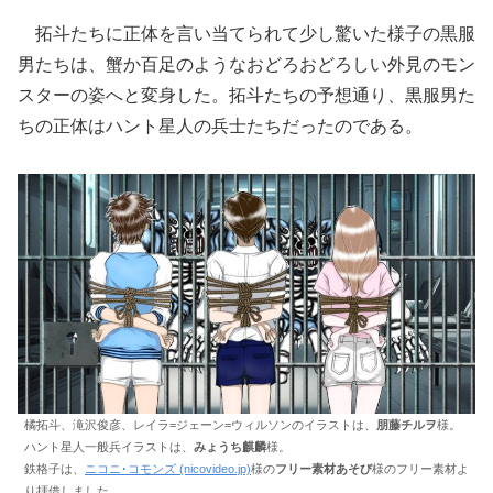
拓斗たちに正体を言い当てられて少し驚いた様子の黒服
男たちは、蟹か百足のようなおどろおどろしい外見のモン
スターの姿へと変身した。拓斗たちの予想通り、黒服男た
ちの正体はハント星人の兵士たちだったのである。
橘拓斗、滝沢俊彦、レイラ=ジェーン=ウィルソンのイラストは、
朋藤チルヲ
様。
ハント星人一般兵イラストは、
みょうち麒麟
様。
鉄格子は、
ニコニ･コモンズ (nicovideo.jp)
様の
フリー素材あそび
様のフリー素材よ
り拝借しました。