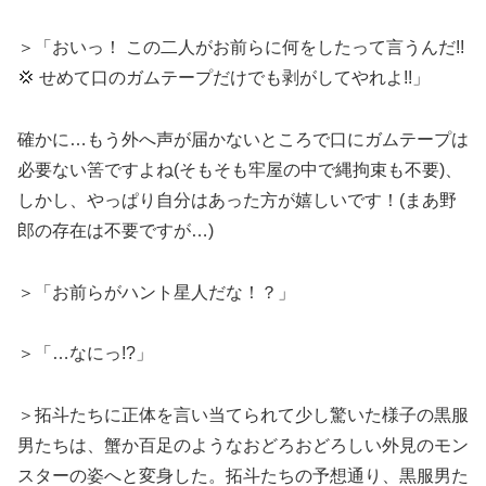
＞「おいっ！ この二人がお前らに何をしたって言うんだ!!
💢 せめて口のガムテープだけでも剥がしてやれよ!!」
確かに…もう外へ声が届かないところで口にガムテープは
必要ない筈ですよね(そもそも牢屋の中で縄拘束も不要)、
しかし、やっぱり自分はあった方が嬉しいです！(まあ野
郎の存在は不要ですが…)
＞「お前らがハント星人だな！？」
＞「…なにっ!?」
＞拓斗たちに正体を言い当てられて少し驚いた様子の黒服
男たちは、蟹か百足のようなおどろおどろしい外見のモン
スターの姿へと変身した。拓斗たちの予想通り、黒服男た