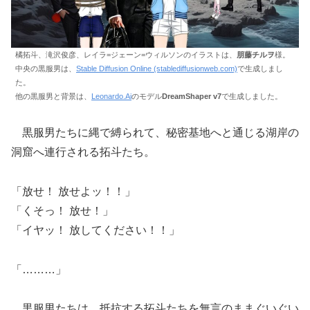
橘拓斗、滝沢俊彦、レイラ=ジェーン=ウィルソンのイラストは、
朋藤チルヲ
様。
中央の黒服男は、
Stable Diffusion Online (stablediffusionweb.com)
で生成しまし
た。
他の黒服男と背景は、
Leonardo.Ai
のモデル
DreamShaper v7
で生成しました。
黒服男たちに縄で縛られて、秘密基地へと通じる湖岸の
洞窟へ連行される拓斗たち。
「放せ！ 放せよッ！！」
「くそっ！ 放せ！」
「イヤッ！ 放してください！！」
「………」
黒服男たちは、抵抗する拓斗たちを無言のままぐいぐい