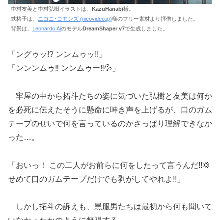
中村友美と中村弘樹イラストは、
KazuHanabi
様。
鉄格子は、
ニコニ･コモンズ (nicovideo.jp)
様のフリー素材より拝借しました。
背景は、
Leonardo.Ai
のモデル
DreamShaper v7
で生成しました。
「ングゥッ!? ンンムゥッ!!」
「ンンンムゥ‼ ンンムゥー‼💦」
牢屋の中から拓斗たちの姿に気づいた弘樹と友美は何か
を必死に伝えたそうに懸命に呻き声を上げるが、口のガム
テープのせいで何を言っているのかさっぱり理解できなか
った…。
「おいっ！ この二人がお前らに何をしたって言うんだ!!💢
せめて口のガムテープだけでも剥がしてやれよ!!」
しかし拓斗の訴えも、黒服男たちは最初から何も聞いて