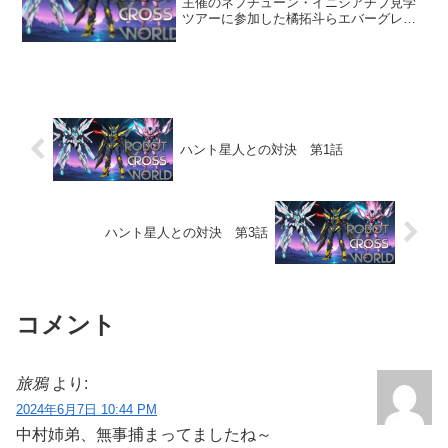
主催のネプチューン・イニシアチブ見学
ツアーに参加した橘拓斗らエバーグレン
高校の生徒たち。しかしそこにはネオブ
ラックマフィアの罠が潜んでいた。食事
に一服盛られていた睡眠薬で眠ってしま
った拓斗たち、そして一人...
ハント星人との対決 第1話
ハント星人との対決 第3話
コメント
旅鴉
より:
2024年6月7日 10:44 PM
中村姉弟、無事捕まってましたね～