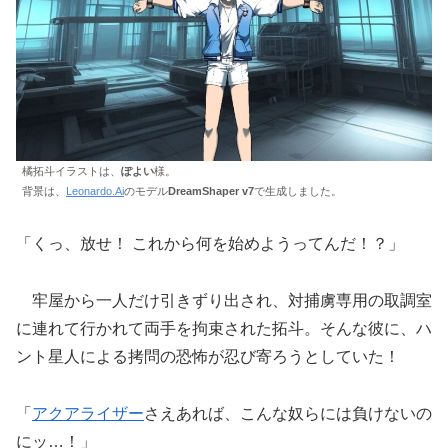
橘拓斗イラストは、
ぽよい
様。
背景は、
Leonardo.Ai
のモデル
DreamShaper v7
で生成しました。
「くっ、放せ！ これから何を始めようってんだ！？」
牢屋から一人だけ引きずり出され、対捕虜専用の取調室
に連れて行かれて両手を拘束された拓斗。そんな彼に、ハ
ント星人による拷問の恐怖が忍び寄ろうとしていた！
「
アクアライザー
さえあれば、こんな奴らには負けないの
にッ…！」