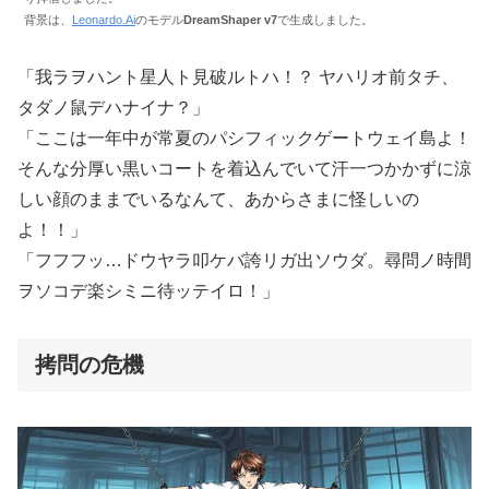
背景は、
Leonardo.Ai
のモデル
DreamShaper v7
で生成しました。
「我ラヲハント星人ト見破ルトハ！？ ヤハリオ前タチ、
タダノ鼠デハナイナ？」
「ここは一年中が常夏のパシフィックゲートウェイ島よ！
そんな分厚い黒いコートを着込んでいて汗一つかかずに涼
しい顔のままでいるなんて、あからさまに怪しいの
よ！！」
「フフフッ…ドウヤラ叩ケバ誇リガ出ソウダ。尋問ノ時間
ヲソコデ楽シミニ待ッテイロ！」
拷問の危機