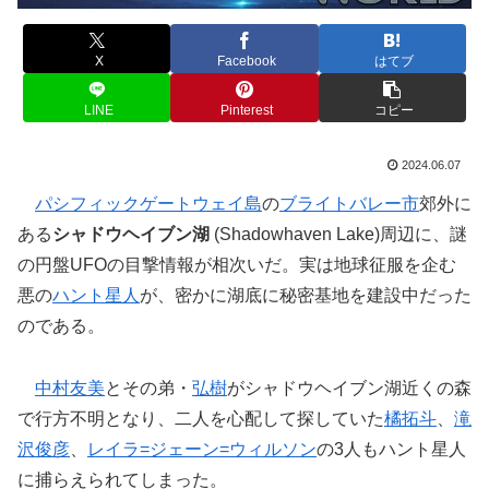
X
Facebook
はてブ
LINE
Pinterest
コピー
2024.06.07
パシフィックゲートウェイ島
の
ブライトバレー市
郊外に
ある
シャドウヘイブン湖
(Shadowhaven Lake)周辺に、謎
の円盤UFOの目撃情報が相次いだ。実は地球征服を企む
悪の
ハント星人
が、密かに湖底に秘密基地を建設中だった
のである。
中村友美
とその弟・
弘樹
がシャドウヘイブン湖近くの森
で行方不明となり、二人を心配して探していた
橘拓斗
、
滝
沢俊彦
、
レイラ=ジェーン=ウィルソン
の3人もハント星人
に捕らえられてしまった。