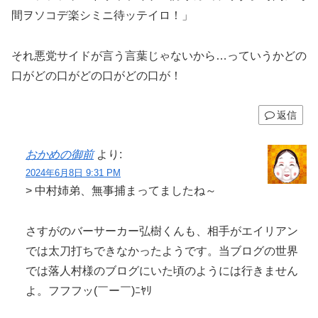
間ヲソコデ楽シミニ待ッテイロ！」
それ悪党サイドが言う言葉じゃないから…っていうかどの
口がどの口がどの口がどの口が！
返信
おかめの御前
より:
2024年6月8日 9:31 PM
> 中村姉弟、無事捕まってましたね～
さすがのバーサーカー弘樹くんも、相手がエイリアン
では太刀打ちできなかったようです。当ブログの世界
では落人村様のブログにいた頃のようには行きません
よ。フフフッ(￣ー￣)ﾆﾔﾘ