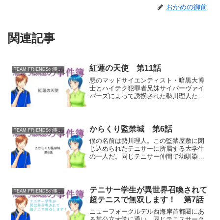
おかめの御前
関連記事
紅蓮の天使 第11話
TEAM FRIENDSの事件簿
悪のマッドサイエンティスト・暗黒大博
士とハイテク犯罪者兄妹サイバーヴァイ
パーズによって誘拐された勢川理人たち
を救うため、朝比奈テニスショップのオ
ーナー・朝比奈梢こと紅蓮の乙女グリム
ゾンエンジェルは、単身で地獄谷のデビ
ルタワーへと乗り込み、ま...
からくり監禁城 第6話
TEAM FRIENDSの事件簿
僕の名前は勢川理人。この監禁屋敷に閉
じ込められたテニサーに所属する大学生
の一人だ。同じテニサー仲間で幼馴染の
岸本愛実の危機を察知した僕は、何かに
導かれるようにしてこの地下へと辿り着
いた。そして機械室で見たのは、今にも
囚われようとしている愛実...
テニサー学生が異世界召喚されて
TEAM FRIENDSの事件簿
超テニスで無双します！ 第7話
ニューフォークルデル西海岸首都圏にあ
る某公立大学に通い、同じテニスサーク