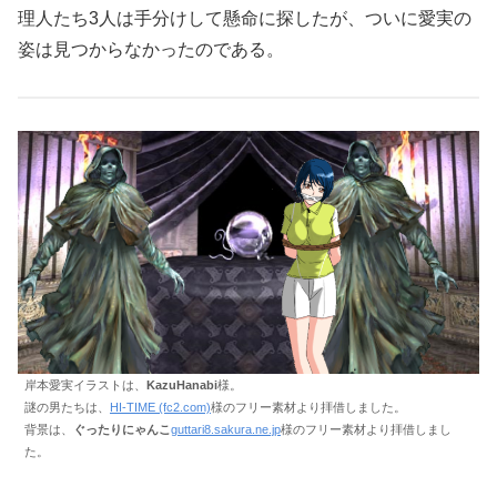
理人たち3人は手分けして懸命に探したが、ついに愛実の
姿は見つからなかったのである。
岸本愛実イラストは、
KazuHanabi
様。
謎の男たちは、
HI-TIME (fc2.com)
様のフリー素材より拝借しました。
背景は、
ぐったりにゃんこ
guttari8.sakura.ne.jp
様のフリー素材より拝借しまし
た。