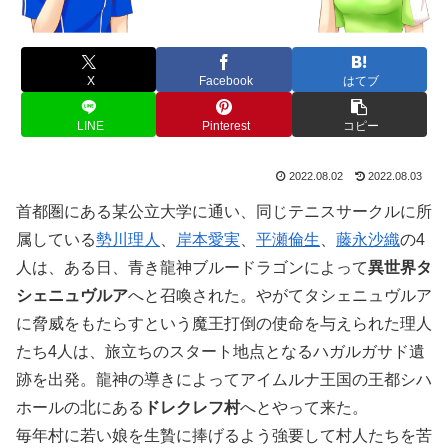
X
Facebook
はてブ
LINE
Pinterest
コピー
2022.08.02
2022.08.03
首都圏にある某公立大学に通い、同じテニスサークルに所
属している
勢川理人
、
岸本愛実
、
平瀬倫生
、
藤永沙織
の4
人は、ある日、青き龍神ブルードラゴンによって
異世界タ
シェニュヴルア
へと召喚された。やがてタシェニュヴルア
に脅威をもたらすという魔王打倒の使命を与えられた理人
たち4人は、旅立ちのスタート地点となるハガルガサド遺
跡を出発。龍神の導きによってアイムルナ王国の王都シハ
ホールの北にある
ドレクレフ村
へとやって来た。
毎年村に若い娘を生贄に捧げるよう強要して村人たちを苦