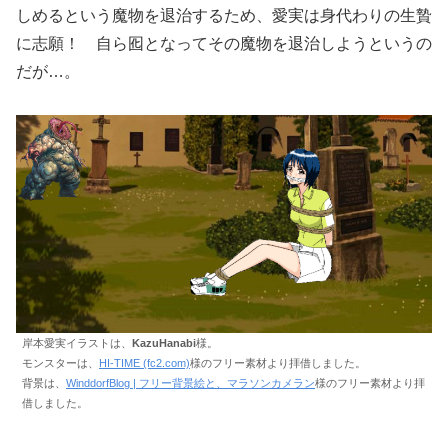
しめるという魔物を退治するため、愛実は身代わりの生贄
に志願！ 自ら囮となってその魔物を退治しようというの
だが…。
岸本愛実イラストは、
KazuHanabi
様。
モンスターは、
HI-TIME (fc2.com)
様のフリー素材より拝借しました。
背景は、
WinddorfBlog | フリー背景絵と、マラソンカメラン
様のフリー素材より拝
借しました。