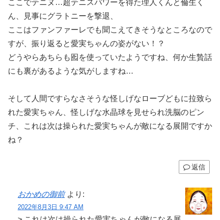
ここでテニヌ…超テニスパワーを得た理人くんと倫生く
ん、見事にグラトニーを撃退、
ここはファンファーレでも聞こえてきそうなところなので
すが、振り返ると愛実ちゃんの姿がない！？
どうやらあちらも囮を使っていたようですね、何か生贄話
にも裏があるような気がしますね…
そして人間ですらなさそうな怪しげなローブどもに拉致ら
れた愛実ちゃん、怪しげな水晶球を見せられ洗脳のピン
チ、これは次は操られた愛実ちゃんが敵になる展開ですか
ね？
返信
おかめの御前
より:
2022年8月3日 9:47 AM
> これは次は操られた愛実ちゃんが敵になる展