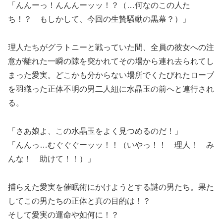
「んんーっ！んんんーッッ！？（
…何なのこの人た
ち！？ もしかして、今回の生贄騒動の黒幕？
）」
理人たちがグラトニーと戦っていた間、全員の彼女への注
意が離れた一瞬の隙を突かれてその場から連れ去られてし
まった愛実。どこかも分からない場所でくたびれたローブ
を羽織った正体不明の男二人組に水晶玉の前へと連行され
る。
「さあ娘よ、この水晶玉をよく見つめるのだ！」
「んんっ…むぐぐぐーッッ！！（
いやっ！！ 理人！ み
んな！ 助けて！！
）」
捕らえた愛実を催眠術にかけようとする謎の男たち。果た
してこの男たちの正体と真の目的は！？
そして愛実の運命や如何に！？