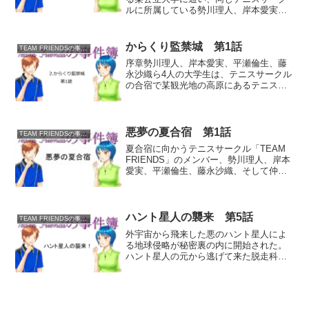
ルに所属している勢川理人、岸本愛実、
平瀬倫生、藤永沙織の4人は、ある日、青
き龍神ブルードラゴンによって異世界タ
シェニュヴルアへと召喚された。魔王討
からくり監禁城 第1話
TEAM FRIENDSの事件簿
伐の旅の途中、人買い一...
序章勢川理人、岸本愛実、平瀬倫生、藤
永沙織ら4人の大学生は、テニスサークル
の合宿で某観光地の高原にあるテニスコ
ートへと来ていた。しかし楽しかったは
ずのテニスの最中で、天気予報にはなか
ったまさかの大雨に見舞われる。激しい
土砂降りの中、堪らず4...
悪夢の夏合宿 第1話
TEAM FRIENDSの事件簿
夏合宿に向かうテニスサークル「TEAM
FRIENDS」のメンバー、勢川理人、岸本
愛実、平瀬倫生、藤永沙織、そして仲の
良い後輩の女子高生・星本有理紗は、目
的地である鬼哭山きこくさんのキャンプ
場に到着したのだが……。※chatGPTで
生成した...
ハント星人の襲来 第5話
TEAM FRIENDSの事件簿
外宇宙から飛来した悪のハント星人によ
る地球侵略が秘密裏の内に開始された。
ハント星人の元から逃げて来た脱走科学
者・西園博士から重要なCDｰROMディス
クを押し付けられたことで、TEAM
FRIENDSの面々はまたもトラブルに巻き
込まれることに...