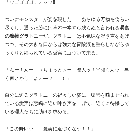
「ウゴゴゴゴォォッッ!!」
ついにモンスターが姿を現した！ あらゆる万物を食らい
尽くし、通った跡には草木一本すら残らぬと言われる
暴食
の魔物グラトニー
だ。グラトニーは不気味な鳴き声をあげ
つつ、その大きな口からは強力な胃酸液を垂らしながらゆ
っくりと縛られている愛実に近づいて来る。
「んー！んー！（
ちょっとぉー！理人ッ！平瀬くんッ！早
く何とかしてよォ―ッ！！
）」
自分に迫るグラトニーの禍々しい姿に、猿轡を噛ませられ
ている愛実は悲鳴に近い呻き声を上げて、近くに待機して
いる理人たちに助けを求める。
「この野郎ッ！ 愛実に近づくなッ！！」