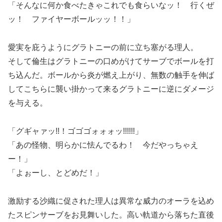
「そんなに何か食べたきゃこれでも食らいなッ！ 行くぜ
ッ！ ファイヤーボールッッ！！」
愛実を庇うようにグラトニーの前に立ち塞がる理人。
そして倫生はグラトニーの口めがけてサーブでボールを打
ち込んだ。ボールから炎が燃え上がり、無数の触手を伸ば
してこちらに襲い掛かって来るグラトニーに逆にダメージ
を与える。
「グギャァッ!!！ゴゴゴォォォッ!!!!!!」
「あの怪物、明らかに怯んでるわ！ 今だやっちゃえ
ー！」
「よぉーし、とどめだ！」
激励する沙織に促された理人は異常な威力のオーラを込め
たスピンサーブをお見舞いした。高い軌道から落ちた直後