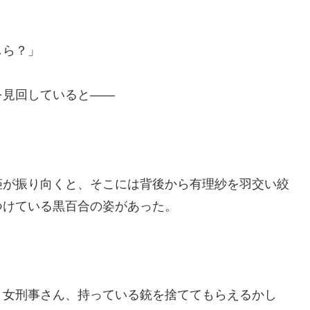
しら？」
を見回していると――
姫が振り向くと、そこには背後から有理紗を羽交い絞
つけている黒百合の姿があった。
。女刑事さん、持っている銃を捨ててもらえるかし