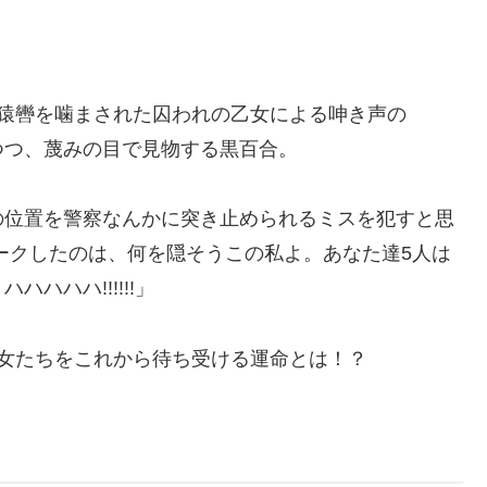
猿轡を噛まされた囚われの乙女による呻き声の
つつ、蔑みの目で見物する黒百合。
の位置を警察なんかに突き止められるミスを犯すと思
ークしたのは、何を隠そうこの私よ。あなた達5人は
ハハハ!!!!!!」
女たちをこれから待ち受ける運命とは！？