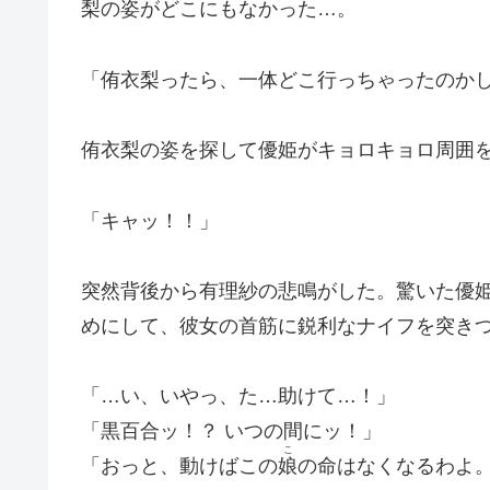
梨の姿がどこにもなかった…。
「侑衣梨ったら、一体どこ行っちゃったのか
侑衣梨の姿を探して優姫がキョロキョロ周囲
「キャッ！！」
突然背後から有理紗の悲鳴がした。驚いた優
めにして、彼女の首筋に鋭利なナイフを突き
「…い、いやっ、た…助けて…！」
「黒百合ッ！？ いつの間にッ！」
こ
「おっと、動けばこの
娘
の命はなくなるわよ