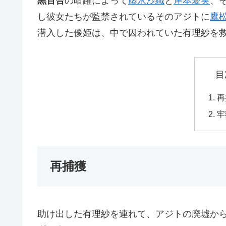
黒百合
の暗躍によって
藤永沙織
と
岸本愛実
、
し彼女たちが監禁されているそのアジトに
鷹
潜入した優姫は、中で囚われていた有理紗を
目
再
牢
再捕獲
助け出した有理紗を連れて、アジトの廃墟か