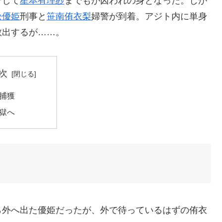
そして
星本有理紗
までもが囚われの身となった。しか
松優姫
刑事と
笹南侑衣梨
婦警が到着。アジト内に単身
救出するが……。
次
捕獲
獄へ
ら外へ出た優姫だったが、外で待っているはずの侑衣