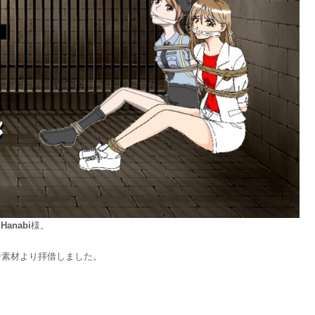
Hanabi
様。
ー素材より拝借しました。