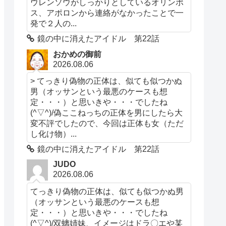
ウレンソウがしっかりとしているオリンポ
ス、アポロンから連絡がなかったことで一
発で２人の...
鏡の中に消えたアイドル 第22話
おかめの御前
2026.08.06
> てっきり偽物の正体は、似ても似つかぬ
男（オッサンという最悪のケースも想
定・・・）と思いきや・・・でしたね
(^▽^)/偽ここねっちの正体を男にしたら大
変不評でしたので、今回は正体も女（ただ
し化け物）...
鏡の中に消えたアイドル 第22話
JUDO
2026.08.06
てっきり偽物の正体は、似ても似つかぬ男
（オッサンという最悪のケースも想
定・・・）と思いきや・・・でしたね
(^▽^)/双螭姉妹、イメージはドラ〇エや某