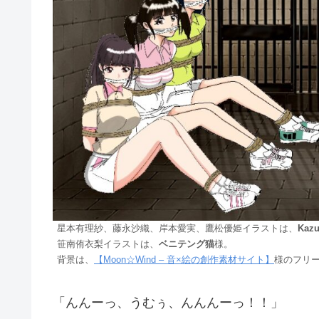
星本有理紗、藤永沙織、岸本愛実、鷹松優姫イラストは、
Kazu
笹南侑衣梨イラストは、
ベニテング猫
様。
背景は、
【Moon☆Wind – 音×絵の創作素材サイト】
様のフリ
「んんーっ、うむぅ、んんんーっ！！」