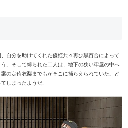
間、自分を助けてくれた優姫共々再び黒百合によって
まう。そして縛られた二人は、地下の狭い牢屋の中へ
て案の定侑衣梨までもがそこに捕らえられていた。ど
ってしまったようだ。