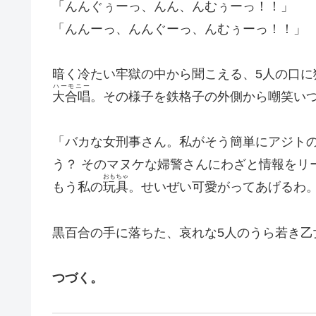
「んんぐぅーっ、んん、んむぅーっ！！」
「んんーっ、んんぐーっ、んむぅーっ！！」
暗く冷たい牢獄の中から聞こえる、5人の口に
ハーモニー
大合唱
。その様子を鉄格子の外側から嘲笑い
「バカな女刑事さん。私がそう簡単にアジト
う？ そのマヌケな婦警さんにわざと情報をリ
おもちゃ
もう私の
玩具
。せいぜい可愛がってあげるわ。ハハ
黒百合の手に落ちた、哀れな5人のうら若き乙
つづく。