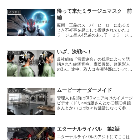
出所を心待ちにしていた古巣の広域指定
暴力団・悪龍会の会長は、再び百発百中
の腕を持つ彼に狙撃をさ...
帰って来たミラージュマスク 前
イラスト
編
擬態 正義のスーパーヒーローにあるま
じき不祥事を起こして投獄されていたミ
ラージュ星人4兄弟の末っ子・ミラージュ
マスクが、模範囚として刑期を短縮され
て網走刑務所から出所した。「お世話に
なりました」「もう二度と悪いことする
いざ、決戦へ！
イラスト
んじゃねーぞ！」 看守...
反社組織『雷霆連合』の残党によって誘
拐された綾塚音祢、鷹松優姫、逢沢彩人
の3人。途中、彩人は寺瀬詩郎によって救
い出され、優姫の機転で一人だけ脱出で
きた音祢とも合流。さらに優姫をも助け
出して後は敵のアジトから脱出するだけ
かと思われたが、笹南侑...
ムービーオーダーメイド
イラスト
管理人も以前はDIDマニア向けのイメージ
ビデオ（ドリ○○出版さんとか〇嬢〇眞館
さんとか）には散々お世話になって参り
ましたが、それでも人の好みは十人十
色。どうしても細かい点では不満が残る
点は出て参ります。「膝は縛るな！」
「別に裸や下着は見たく...
エターナルライバル 第2話
イラスト
エターナルライバルのアジトにてここは