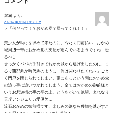
コメント
旅鴉
より:
2022年10月16日 9:35 PM
＞「何だって！？おかめ党？帰ってくれ！！」
美少女が助けを求めて来たのに、冷たく門前払い…おかめ
城周辺一帯はおかめ党の支配が進んでいるようですね…恐
るべし…
せっかくパパの手引きでおかめ城から逃げ出したのに、ま
るで西部劇か時代劇のように「俺は関わりたくね～」ごと
く門戸を閉じられてしまい、更にあっという間におかめ党
の追っ手に追いつかれてしまう、全てはおかめの御前様と
いうお釈迦様の手の平の上、どうあがいて絶望、哀れなり
天岸アンジェリカ愛優美…
流石おかめの御前様です、楽しみの為なら獲物を逃がすこ