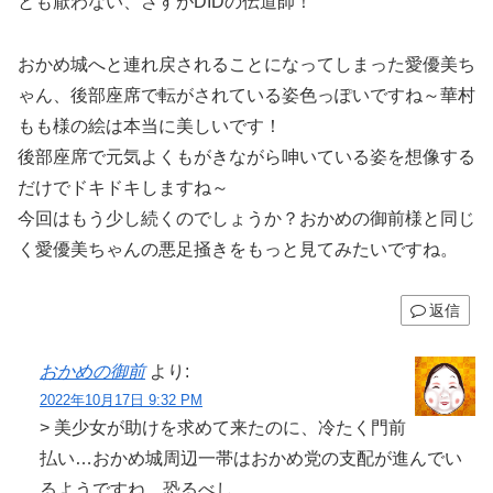
とも厭わない、さすがDIDの伝道師！
おかめ城へと連れ戻されることになってしまった愛優美ち
ゃん、後部座席で転がされている姿色っぽいですね～華村
もも様の絵は本当に美しいです！
後部座席で元気よくもがきながら呻いている姿を想像する
だけでドキドキしますね～
今回はもう少し続くのでしょうか？おかめの御前様と同じ
く愛優美ちゃんの悪足掻きをもっと見てみたいですね。
返信
おかめの御前
より:
2022年10月17日 9:32 PM
> 美少女が助けを求めて来たのに、冷たく門前
払い…おかめ城周辺一帯はおかめ党の支配が進んでい
るようですね…恐るべし…