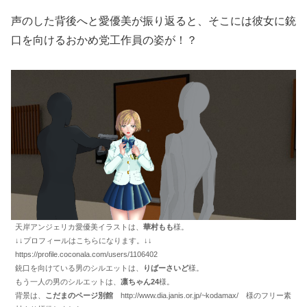
声のした背後へと愛優美が振り返ると、そこには彼女に銃
口を向けるおかめ党工作員の姿が！？
天岸アンジェリカ愛優美イラストは、
華村もも
様。
↓↓プロフィールはこちらになります。↓↓
https://profile.coconala.com/users/1106402
銃口を向けている男のシルエットは、
りばーさいど
様。
もう一人の男のシルエットは、
凛ちゃん24
様。
背景は、
こだまのページ別館
http://www.dia.janis.or.jp/~kodamax/ 様のフリー素