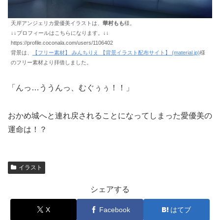
天岸アンジェリカ愛優美イラストは、
華村もも
様。
↓↓プロフィールはこちらになります。↓↓
https://profile.coconala.com/users/1106402
背景は、
【フリー素材】 みんちりえ 【背景イラスト配布サイト】 (material.jp)
様
のフリー素材より拝借しました。
「んっ…ううんっ、むぐぅぅ！！」
おかめ城へと連れ戻されることになってしまった愛優美の
運命は！？
イラスト
シェアする
X
Facebook
はてブ