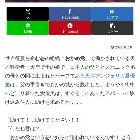
X
Facebook
はてブ
LINE
Pinterest
コピー
2022.10.16
世界征服を企む悪の組織
「おかめ党」
で働かされている天
才科学者・天岸博士の娘で、日本人の父とヒスパニック系
の母との間に生まれたハーフである
天岸アンジェリカ愛優
美
は、父の手引きでおかめ城から脱出した。ようやく街中
へと辿り着いた愛優美は、すぐそこにあったアパートに駆
け込み住人に助けを求めるが……。
「助けて！…助けてください！！」
「何だね君は？」
「おかめ党という悪い奴らに追われているんです！ どう