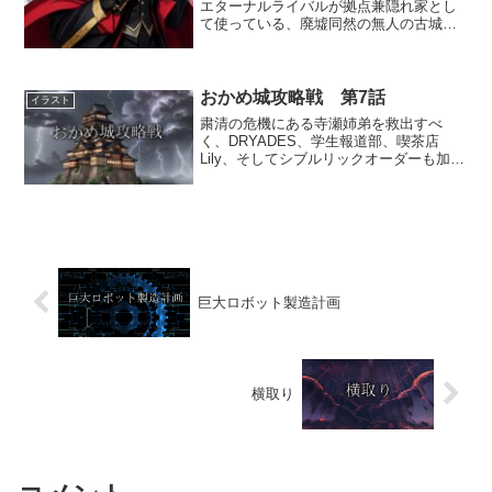
エターナルライバルが拠点兼隠れ家とし
て使っている、廃墟同然の無人の古城で
ある。城へと帰って来たエターナルライ
バルは、何者かが城内にいる気配を察し
た。「誰だ！？」「私です…」「何だ、
アンタか…」津雲露華は、...
おかめ城攻略戦 第7話
イラスト
粛清の危機にある寺瀬姉弟を救出すべ
く、DRYADES、学生報道部、喫茶店
Lily、そしてシブルリックオーダーも加え
たの各チームが共に手を携えて立ち上が
った！ しかし悪の組織おかめ党の総本
山、おかめ城へと乗り込んだまではよか
ったものの、敵の罠...
巨大ロボット製造計画
横取り