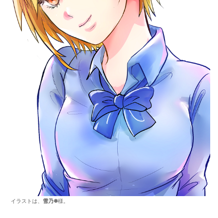
イラストは、
雪乃❄
様。