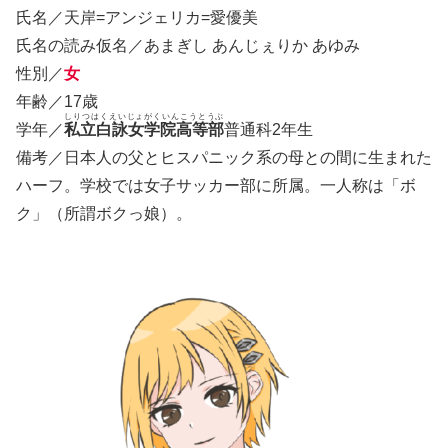
氏名／天岸=アンジェリカ=愛優美
氏名の読み仮名／あまぎし あんじぇりか あゆみ
性別／
女
年齢／17歳
しりつはくえいじょがくいんこうとうぶ
学年／
私立白詠女学院高等部
普通科2年生
備考／日本人の父とヒスパニック系の母との間に生まれた
ハーフ。学校では女子サッカー部に所属。一人称は「ボ
ク」（所謂ボクっ娘）。