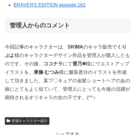
BRAVERS EDITION episode.162
管理人からのコメント
今回記事のキャラクターは、
SKIMA
のキャラ販売で
くり
ぷよ
様のキャラクターデザイン作品を管理人が購入したも
のです。その後、
ココナラ
にて
雪乃❄
様にウエストアップ
イラストを、
東條 むつみ
様に服装差分のイラストを作成
して頂きました。某プ〇キュアの金髪ショートヘアのあの
娘にとてもよく似ていて、管理人にとっても今後の活躍が
期待されるオリキャラの女の子です。(^^♪
登場キャラクター紹介
シェアする