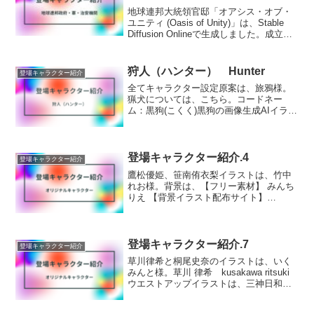
地球連邦大統領官邸「オアシス・オブ・
ユニティ (Oasis of Unity)」は、Stable
Diffusion Onlineで生成しました。成立背
景:地球連邦は、旧国際連合を母体とし、
地球規模の統一と平和を実現するための
試みとして誕生...
狩人（ハンター） Hunter
登場キャラクター紹介
全てキャラクター設定原案は、旅鴉様。
猟犬については、こちら。コードネー
ム：黒狗(こくく)黒狗の画像生成AIイラス
ト@cryravens.bsky.socialによる投稿 —
Blueskyは、旅鴉様提供。誘拐組織に属す
る狩人(ハンター)の1...
登場キャラクター紹介.4
登場キャラクター紹介
鷹松優姫、笹南侑衣梨イラストは、竹中
れお様。背景は、【フリー素材】 みんち
りえ 【背景イラスト配布サイト】
(material.jp)様のフリー素材より拝借しま
した鷹松優姫刑事とその後輩である笹南
侑衣梨巡査は、二人だけの特命係である
誘拐事件...
登場キャラクター紹介.7
登場キャラクター紹介
草川律希と桐尾史奈のイラストは、いく
みんと様。草川 律希 kusakawa ritsuki
ウエストアップイラストは、三神日和
様。イラストは、桜 咲琉様。キャラクタ
ーデザインは、日出朗様。19歳の男子大