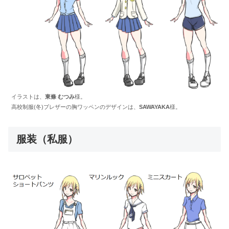
イラストは、
東條 むつみ
様。
高校制服(冬)ブレザーの胸ワッペンのデザインは、
SAWAYAKA
様。
服装（私服）