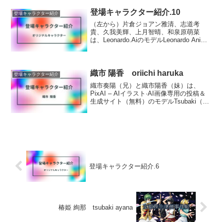
学生で、桐尾史奈の同じ学部の後輩。先
輩の...
登場キャラクター紹介.10
登場キャラクター紹介
（左から）片倉ジョアン雅清、志道考
貴、久我美輝、上月智晴、和泉原萌菜
は、Leonardo.AiのモデルLeonardo Anime
XL（Anime General）で生成しました。
恋中七香と同じ高校のクラスメイト久我
美輝と、そのパルクール...
織市 陽香 oriichi haruka
登場キャラクター紹介
織市奏陽（兄）と織市陽香（妹）は、
PixAI – AIイラスト·AI画像専用の投稿＆
生成サイト（無料）のモデルTsubaki（訓
練者：PixAI Official）で生成しました。
プロフィール織市陽香（夏季私服Bバージ
ョン）は、Dreami...
登場キャラクター紹介.6
椿姫 絢那 tsubaki ayana