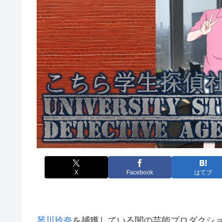
X
Facebook
はてブ
琴川玲奈
を捕獲している闇の芸能プロダクシ