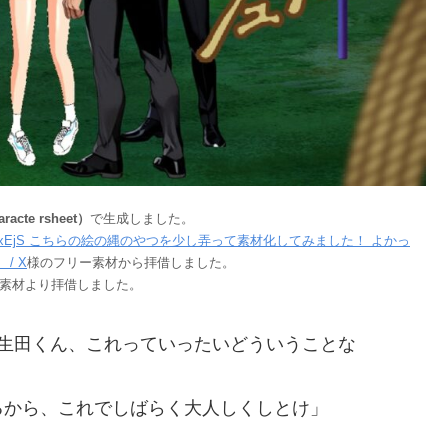
racte rsheet）
で生成しました。
pZoNgHxEjS こちらの絵の縄のやつを少し弄って素材化してみました！ よかっ
 / X
様のフリー素材から拝借しました。
 ）様のフリー素材より拝借しました。
 生田くん、これっていったいどういうことな
るから、これでしばらく大人しくしとけ」