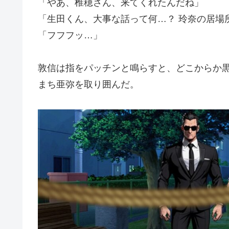
「やあ、椎穂さん、来てくれたんだね」
「生田くん、大事な話って何…？ 玲奈の居場
「フフフッ…」
敦信は指をパッチンと鳴らすと、どこからか
まち亜弥を取り囲んだ。