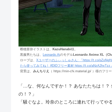
椎穂亜弥イラストは、
KazuHanabi
様。
黒服男たちは、
Leonardo.Ai
のモデル
Leonardo Anime XL（Cha
ロープは、
Xユーザーのふぃっしゅさん: 「https://t.co/
たら使ってみてね！ #DIDフリー素材 https://t.co/aNzA2hxTzz」
背景は、
みんちりえ
（ https://min-chi.material.jp/
「…な、何なんですか！？ あなたたちは！？
の！？」
「騒ぐなよ。玲奈のところに連れて行ってや