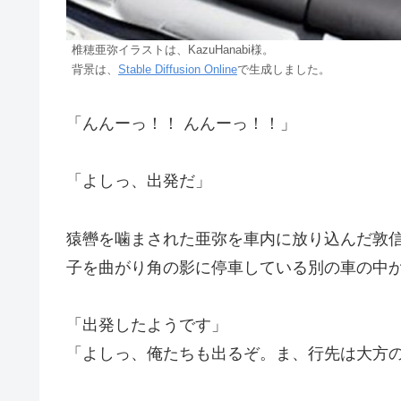
椎穂亜弥イラストは、KazuHanabi様。
背景は、
Stable Diffusion Online
で生成しました。
「んんーっ！！ んんーっ！！」
「よしっ、出発だ」
猿轡を噛まされた亜弥を車内に放り込んだ敦
子を曲がり角の影に停車している別の車の中
「出発したようです」
「よしっ、俺たちも出るぞ。ま、行先は大方