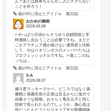
ん？あとは路香ちゃんが二人にチクらない
ことを祈ろう！
鏡の中に消えたアイドル 第22話
おかめの御前
2026.08.08
> やっぱり日頃からそうゆう信頼関係と常
時連絡し合おうことは必要ですね。まだど
こかアマチュア感が抜けない遼馬君と比較
して、やはりオリンポスのメンバーたちは
プロフェッショナルですね。> 偽ここのね
っちは...
鏡の中に消えたアイドル 第22話
S-A
2026.08.07
健斗君ラッキースケベ、どころではなく偽
優鶴と偽麗衣奈の正体は見るからに強力で
凶暴そうな怪物、おそらく竜生九子と同じ
技術で造られたものでしょうか。偽心音は
何だったんだ？となりそうですが双螭姉妹