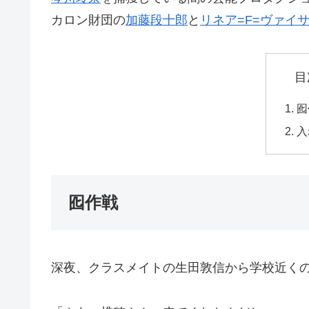
カロン財団の
加藤段十郎
と
リネア=F=ヴァイ
目
囮
入
囮作戦
深夜、クラスメイトの生田敦信から学校近く