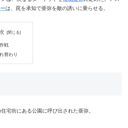
サー
は、罠を承知で亜弥を敵の誘いに乗らせる。
次
作戦
れ替わり
の住宅街にある公園に呼び出された亜弥。