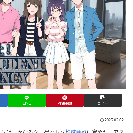
LINE
Pinterest
コピー
2025.02.02
ョンは、次なるターゲットを
椎穂亜弥
に定めた。アス