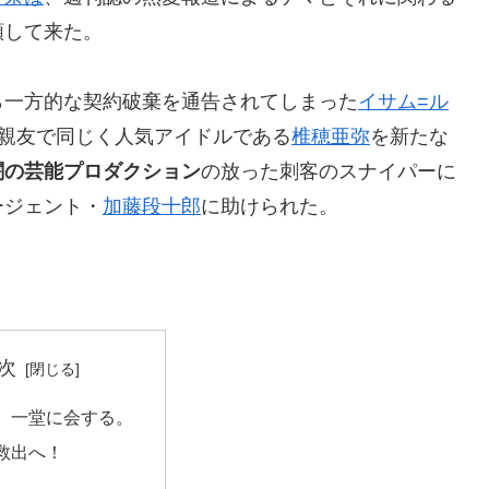
頼して来た。
ら一方的な契約破棄を通告されてしまった
イサム=ル
親友で同じく人気アイドルである
椎穂亜弥
を新たな
闇の芸能プロダクション
の放った刺客のスナイパーに
ージェント・
加藤段十郎
に助けられた。
。
次
、一堂に会する。
救出へ！