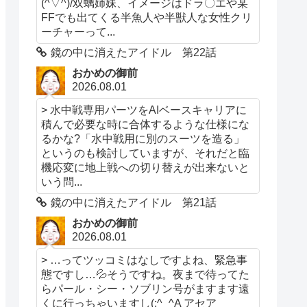
(^▽^)/双螭姉妹、イメージはドラ〇エや某
FFでも出てくる半魚人や半獣人な女性クリ
ーチャーって...
鏡の中に消えたアイドル 第22話
おかめの御前
2026.08.01
> 水中戦専用パーツをAIベースキャリアに
積んで必要な時に合体するような仕様にな
るかな?「水中戦用に別のスーツを造る」
というのも検討していますが、それだと臨
機応変に地上戦への切り替えが出来ないと
いう問...
鏡の中に消えたアイドル 第21話
おかめの御前
2026.08.01
> …ってツッコミはなしですよね、緊急事
態ですし…💦そうですね。夜まで待ってた
らパール・シー・ソブリン号がますます遠
くに行っちゃいますし(;^_^A アセア