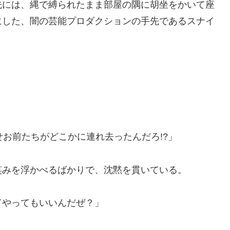
には、縄で縛られたまま部屋の隅に胡坐をかいて座
にした、闇の芸能プロダクションの手先であるスナイ
うせお前たちがどこかに連れ去ったんだろ!?」
みを浮かべるばかりで、沈黙を貫いている。
てやってもいいんだぜ？」