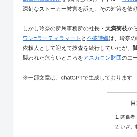
深刻なストーカー被害を訴え、その対策を依
しかし玲奈の所属事務所の社長・
天満菊枝
か
ワン=ラーティラマート
と
不破詩織
は、玲奈の
依頼人として迎えて捜査を続行していたが、
襲われた危ういところを
アスカロン財団
のエ
※一部文章は、chatGPTで生成しております
目
関係者
いざ、