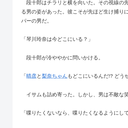
段十郎はチラリと横を向いた。その視線の先
る男の姿があった。彼こそが先ほど生け捕り
パーの男だ。
「琴川玲奈は今どこにいる？」
段十郎が冷ややかに問いかける。
「
晴彦
と
梨奈ちゃん
もどこにいるんだ!? ど
イサムも詰め寄った。しかし、男は不敵な笑
「喋りたくないなら、喋りたくなるようにし