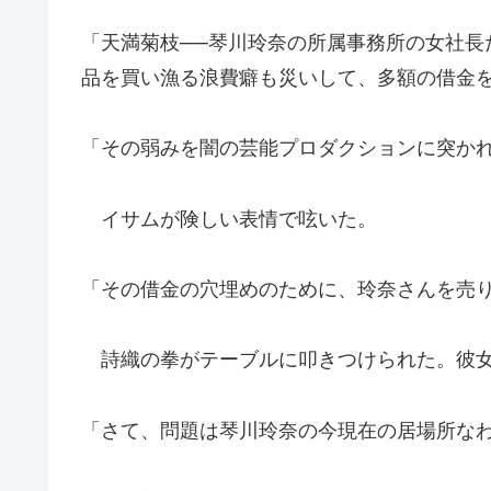
「天満菊枝──琴川玲奈の所属事務所の女社長
品を買い漁る浪費癖も災いして、多額の借金
「その弱みを闇の芸能プロダクションに突か
イサムが険しい表情で呟いた。
「その借金の穴埋めのために、玲奈さんを売
詩織の拳がテーブルに叩きつけられた。彼女
「さて、問題は琴川玲奈の今現在の居場所な