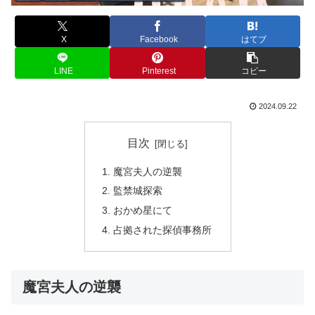
X
Facebook
はてブ
LINE
Pinterest
コピー
2024.09.22
目次
魔宮夫人の逆襲
監禁城探索
おかめ星にて
占拠された探偵事務所
魔宮夫人の逆襲