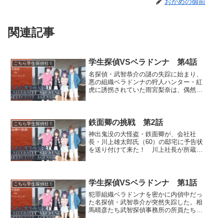
おかめの御前
関連記事
学生探偵VSベラドンナ 第4話
こちら学生探偵社！
名探偵・武智恭介の謎の失踪に始まり、
悪の組織ベラドンナの狩人ハンター・紅
虎に誘拐されていた雨宮梨奈は、偶然監
禁場所の近くを通りかかった小学生の朝
霧尋紀に助けられるが、仲間のイサム=ル
ワン=ラーティラマートに化けた演劇部に
よって再捕獲されてし...
鉄面卿の挑戦 第2話
こちら学生探偵社！
神出鬼没の大怪盗・鉄面卿が、会社社
長・川上雄太郎氏（60）の邸宅に予告状
を送り付けて来た！ 川上社長が所蔵す
る時価十数億円もするアマゾンの秘宝
『ナイルターザの腕輪』を今夜頂戴する
という。武智探偵が出張中で不在の中、
咲間警視から出動要請を受け...
学生探偵VSベラドンナ 第1話
こちら学生探偵社！
犯罪組織ベラドンナを密かに内偵中だっ
た名探偵・武智恭介が突然失踪した。相
馬晴彦たち武智探偵事務所の所員たちが
師である武智の安否を心配する中、一方