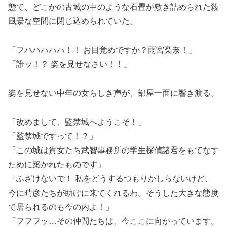
態で、どこかの古城の中のような石畳が敷き詰められた殺
風景な空間に閉じ込められていた。
「フハハハハハ！！ お目覚めですか？雨宮梨奈！」
「誰ッ！？ 姿を見せなさい！！」
姿を見せない中年の女らしき声が、部屋一面に響き渡る。
「改めまして、監禁城へようこそ！」
「監禁城ですって！？」
「この城は貴女たち武智事務所の学生探偵諸君をもてなす
ために築かれたものです」
「ふざけないで！ 私をどうするつもりかしらないけど、
今に晴彦たちが助けに来てくれるわ。そうした大きな態度
で居られるのも今の内よ！」
「フフフッ…その仲間たちは、今ここに向かっています。