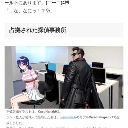
ール下にあります」
(￣ー￣)ﾆﾔﾘ
「…な、なにっ！？💦」
占拠された探偵事務所
不破詩織イラストは、
KazuHanabi
様。
ボンド星人が地球人に擬態した姿は、
Leonardo.Ai
のモデル
Dreamshaper v7
で生
成しました。