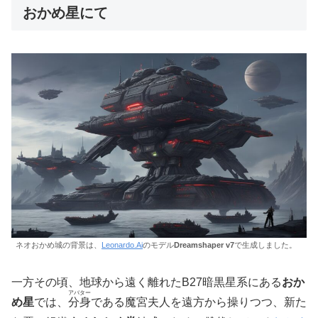
おかめ星にて
ネオおかめ城の背景は、
Leonardo.Ai
のモデル
Dreamshaper v7
で生成しました。
一方その頃、地球から遠く離れたB27暗黒星系にある
おか
アバター
め星
では、
分身
である魔宮夫人を遠方から操りつつ、新た