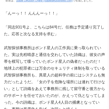
背景は、
Stable Diffusion Online (stablediffusionweb.com)
で生成しました。
「んーっ！！ んんんーっ！！」
「同志931号よ、こちらは84号だ。任務は予定通り完了し
た。応答と次なる支持を求む」
武智探偵事務所はボンド星人の工作員に乗っ取られてい
た。実は先程晴彦と通信を交わしていた詩織は、彼女の声
帯を模写して喋っていたボンド星人の偽者だったのだ！
地球上の犯罪者には万全のセキュリティ体制を取っている
武智探偵事務所も、異星人の超科学の前にはシステムも無
力だったようだ。「女の子を危険な場所には連れて行けな
い」として詩織をあえて事務所に残して留守番と後方から
のサポートを任せておいたのが、かえって仇となってしま
った。今の詩織は、ボンド星人4人目の捕虜となってい