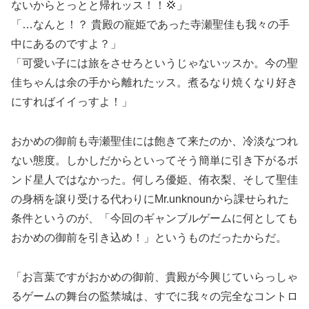
ないからとっとと帰れッス！！💢」
「…なんと！？ 貴殿の寵姫であった寺瀬聖佳も我々の手
中にあるのですよ？」
「可愛い子には旅をさせろというじゃないッスか。今の聖
佳ちゃんは余の手から離れたッス。煮るなり焼くなり好き
にすればイイっすよ！」
おかめの御前も寺瀬聖佳には飽きて来たのか、冷淡なつれ
ない態度。しかしだからといってそう簡単に引き下がるボ
ンド星人ではなかった。何しろ優姫、侑衣梨、そして聖佳
の身柄を譲り受ける代わりにMr.unknounから課せられた
条件というのが、「今回のギャンブルゲームに何としても
おかめの御前を引き込め！」というものだったからだ。
「お言葉ですがおかめの御前、貴殿が今興じていらっしゃ
るゲームの舞台の監禁城は、すでに我々の完全なコントロ