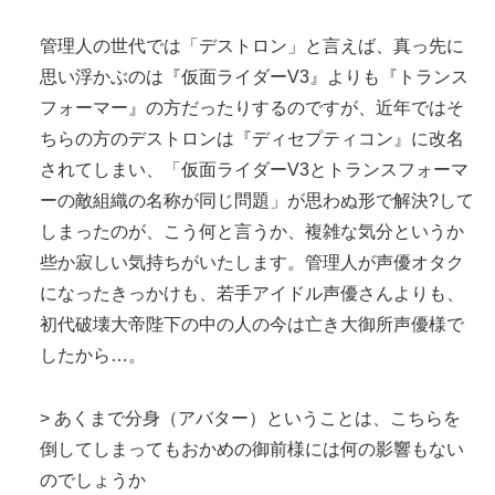
管理人の世代では「デストロン」と言えば、真っ先に
思い浮かぶのは『仮面ライダーV3』よりも『トランス
フォーマー』の方だったりするのですが、近年ではそ
ちらの方のデストロンは『ディセプティコン』に改名
されてしまい、「仮面ライダーV3とトランスフォーマ
ーの敵組織の名称が同じ問題」が思わぬ形で解決?して
しまったのが、こう何と言うか、複雑な気分というか
些か寂しい気持ちがいたします。管理人が声優オタク
になったきっかけも、若手アイドル声優さんよりも、
初代破壊大帝陛下の中の人の今は亡き大御所声優様で
したから…。
> あくまで分身（アバター）ということは、こちらを
倒してしまってもおかめの御前様には何の影響もない
のでしょうか