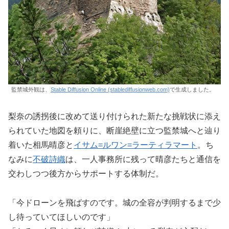
監禁城外観は、
Stable Diffusion Online (stablediffusionweb.com)
で生成しました。
梨奈の誘拐後に改めて送り付けられた新たな挑戦状に添え
られていた地図を頼りに、断崖絶壁に立つ監禁城へと辿り
着いた相馬晴彦と
イサム=ルワン=ラーティラマート
。ち
なみに
不破詩織
は、一人事務所に残って晴彦たちと通信を
交わしつつ後方からサポートする体制だ。
「今ドローンを飛ばすのです。城の全容が判明するまで少
し待っていてほしいのです」