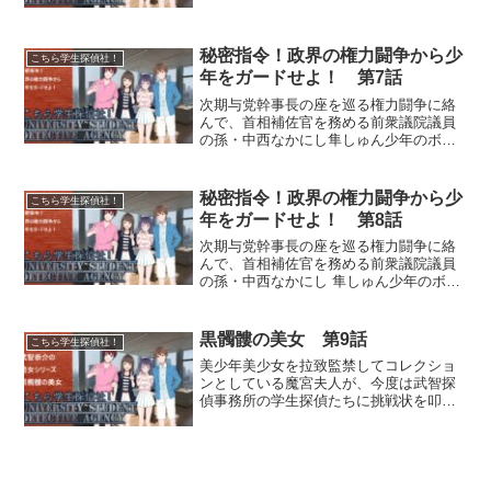
のベラドンナの女首領・魔女は武智が組
織の内情を探るために失踪を装って地下
に潜ったものと推測。武智...
秘密指令！政界の権力闘争から少
こちら学生探偵社！
年をガードせよ！ 第7話
次期与党幹事長の座を巡る権力闘争に絡
んで、首相補佐官を務める前衆議院議員
の孫・中西なかにし隼しゅん少年のボデ
ィーガードを依頼された武智探偵事務
所。イサム=ルワン=ラーティラマートと
不破詩織のコンビが、隼の身辺警護を担
秘密指令！政界の権力闘争から少
こちら学生探偵社！
当することに。だがその隼...
年をガードせよ！ 第8話
次期与党幹事長の座を巡る権力闘争に絡
んで、首相補佐官を務める前衆議院議員
の孫・中西なかにし 隼しゅん少年のボデ
ィーガードを依頼された武智探偵事務
所。イサム=ルワン=ラーティラマートと
不破詩織のコンビが、隼の身辺警護を担
黒髑髏の美女 第9話
こちら学生探偵社！
当することに。だがその...
美少年美少女を拉致監禁してコレクショ
ンとしている魔宮夫人が、今度は武智探
偵事務所の学生探偵たちに挑戦状を叩き
つけた。その事件を背後で操っていたの
はおかめの御前だったが、計画はいつの
間にかディド恒星系第三惑星ボンド星か
らやって来たボンド星人に...