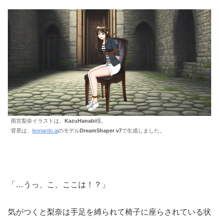
雨宮梨奈イラストは、
KazuHanabi
様。
背景は、
leonardo.ai
のモデル
DreamShaper v7
で生成しました。
「…うっ、こ、ここは！？」
気がつくと梨奈は手足を縛られて椅子に座らされている状