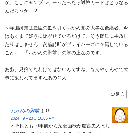
が、もしギャンブルゲームだったら対戦カードはどうなる
んだろうか…？
＞寺瀬姉弟は豊臣の血を引くおかめ党の大事な後継者。今
はあくまで好きに泳がせているだけで、そう簡単に手放し
たりはしません。勿論詩郎がブレイバーズに在籍している
ことも、「おかめの御前」の掌の上なのです。
ああ、見捨てたわけではないんですね、なんやかんやで大
事に扱われてますねあの２人。
返信
おかめの御前
より:
2024年9月23日 10:05 AM
> それとも10年前から某仮面様が魔宮夫人とし