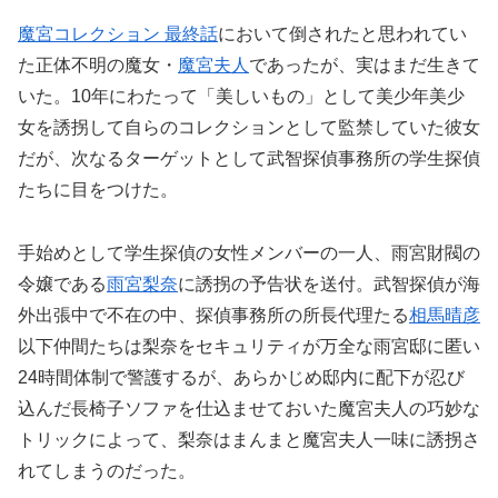
魔宮コレクション 最終話
において倒されたと思われてい
た正体不明の魔女・
魔宮夫人
であったが、実はまだ生きて
いた。10年にわたって「美しいもの」として美少年美少
女を誘拐して自らのコレクションとして監禁していた彼女
だが、次なるターゲットとして武智探偵事務所の学生探偵
たちに目をつけた。
手始めとして学生探偵の女性メンバーの一人、雨宮財閥の
令嬢である
雨宮梨奈
に誘拐の予告状を送付。武智探偵が海
外出張中で不在の中、探偵事務所の所長代理たる
相馬晴彦
以下仲間たちは梨奈をセキュリティが万全な雨宮邸に匿い
24時間体制で警護するが、あらかじめ邸内に配下が忍び
込んだ長椅子ソファを仕込ませておいた魔宮夫人の巧妙な
トリックによって、梨奈はまんまと魔宮夫人一味に誘拐さ
れてしまうのだった。