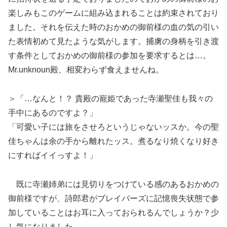
楽しみもこのゲームに組み込まれることは約束されており
ました。それを伝えた時のおかめの御前様の血の気の引い
た表情初めて見たような気がします。捕虜の身柄を引き渡
す条件としておかめの御前様の参加を要求するとは…。
Mr.unknoun殿、相変わらず食えませんね。
＞「…なんと！？ 貴殿の寵姫であった寺瀬聖佳も我々の
手中にあるのですよ？」
「可愛い子には旅をさせろというじゃないッスか。今の聖
佳ちゃんは余の手から離れたッス。煮るなり焼くなり好き
にすればイイっすよ！」
既に寺瀬姉弟には見切りをつけている感のあるおかめの
御前様ですが、詩郎君がブレイバーズに記憶喪失状態で参
加していることはお耳に入っておられるんでしょうか？少
し気になりました。