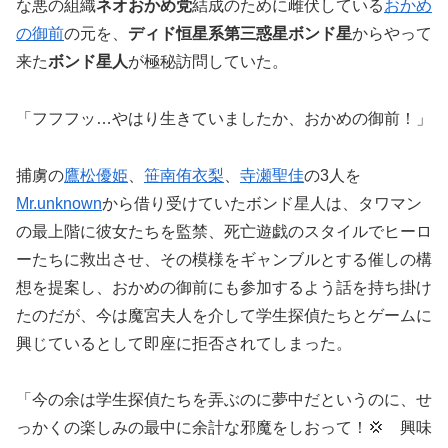
な悪の組織
ネオおかめ党
結成のために雌伏している
おかめ
の御前
の元を、
ディド恒星系第三惑星ボンド星
からやって
来た
ボンド星人
が極秘訪問していた。
「フフフッ…やはり生きていましたか、おかめの御前！」
捕虜の
鷹松優姫
、
笹南侑衣梨
、
寺瀬聖佳
の3人を
Mr.unknown
から借り受けていたボンド星人は、タワマン
の最上階に彼女たちを監禁、死亡遊戯のスタイルでヒーロ
ーたちに救出させ、その模様をギャンブルとする催しの構
想を提案し、おかめの御前にも参加するよう話を持ち掛け
たのだが、今は魔宮夫人を介して学生探偵たちとゲームに
興じているとして即座に拒否されてしまった。
「今の余は学生探偵たちを弄ぶのに夢中だというのに、せ
っかくの楽しみの最中に余計な邪魔をしおって！💢 興味