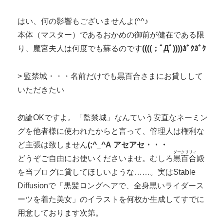
はい、何の影響もございませんよ(^^♪
本体（マスター）であるおかめの御前が健在である限
り、魔宮夫人は何度でも蘇るのです
((((；ﾟДﾟ))))ｶﾞｸｶﾞｸ
> 監禁城・・・名前だけでも黒百合さまにお貸しして
いただきたい
勿論OKですよ。「監禁城」なんていう安直なネーミン
グを他者様に使われたからと言って、管理人は権利な
ど主張は致しません
(;^_^A アセアセ・・・
ダークリリィ
どうぞご自由にお使いくださいませ。むしろ
黒百合
殿
を当ブログに貸してほしいような……。実はStable
Diffusionで「黒髪ロングヘアで、全身黒いライダース
ーツを着た美女」のイラストを何枚か生成してすでに
用意しております次第。