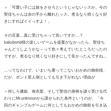
＞「可愛い子には旅をさせろというじゃないッスか。今の
聖佳ちゃんは余の手から離れたッス。煮るなり焼くなり好
きにすればイイっすよ！」
その言葉…真に受けちゃって良いですか…？
bakubond様の楽しいゲームを提案がなかったら、聖佳ち
ゃんどうしようかな～って色々考えていたところだったの
ですが、煮るなり焼くなり好きにして良かったんですね…
…ってなわけで、いまいち乗ってこないおかめの御前様、
だが、ボンド星人側としても引き下がれない理由が
＞何しろ優姫、侑衣梨、そして聖佳の身柄を譲り受ける代
わりにMr.unknounから課せられた条件というのが、「今
回のギャンブルゲームに何としてもおかめの御前を引き込