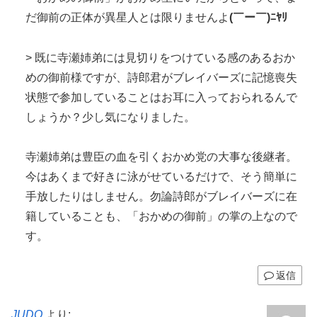
だ御前の正体が異星人とは限りませんよ
(￣ー￣)ﾆﾔﾘ
> 既に寺瀬姉弟には見切りをつけている感のあるおか
めの御前様ですが、詩郎君がブレイバーズに記憶喪失
状態で参加していることはお耳に入っておられるんで
しょうか？少し気になりました。
寺瀬姉弟は豊臣の血を引くおかめ党の大事な後継者。
今はあくまで好きに泳がせているだけで、そう簡単に
手放したりはしません。勿論詩郎がブレイバーズに在
籍していることも、「おかめの御前」の掌の上なので
す。
返信
JUDO
より: