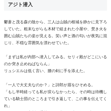
アジト潜入
鬱蒼と茂る森の陰から、三人は山賊の根城を静かに見下ろ
していた。粗末ながらも木材で組まれた小屋や、焚き火を
囲む山賊たちの姿が見える。笑い声と酒の匂いが夜気に混
じり、不穏な雰囲気を漂わせていた。
「まずは私が内部へ潜入してみる。セリィ殿がどこにいる
のか突き止めねばならん」
リュシエルは低く言い、腰の剣に手を添えた。
「一人で大丈夫なのか？」と詩郎が眉をひそめる。
「もし半時経っても私が戻らなかったら、その時は待機し
ている騎士団のところまで引き返して、この事を伝えてく
れ」