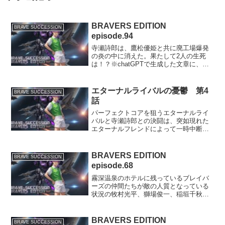
BRAVERS EDITION
BRAVE SUCCESSION
episode.94
寺瀬詩郎は、鷹松優姫と共に廃工場爆発
の炎の中に消えた。果たして2人の生死
は！？※chatGPTで生成した文章に、一
部編集を加えております。琥珀高校の朝
朝の光が琥珀高校の教室に差し込む中、
生徒たちはそれぞれの机に座り、始業前
エターナルライバルの憂鬱 第4
BRAVE SUCCESSION
のひとときをのんび...
話
パーフェクトコアを狙うエターナルライ
バルと寺瀬詩郎との決闘は、突如現れた
エターナルフレンドによって一時中断。
その場に居合わせた一同は一時休戦し、
暗黒大博士ダークプロフェッサーに誘拐
された柏葉美佳救出のために共闘するこ
BRAVERS EDITION
BRAVE SUCCESSION
ととなった。美佳救出のた...
episode.68
霧深温泉のホテルに残っているブレイバ
ーズの仲間たちが敵の人質となっている
状況の牧村光平、獅場俊一、稲垣千秋の3
人。そして同じく任務上のパートナーで
あるリネア=フリーデン=ヴァイサーを敵
に捕らえられている立場であるアスカロ
BRAVERS EDITION
BRAVE SUCCESSION