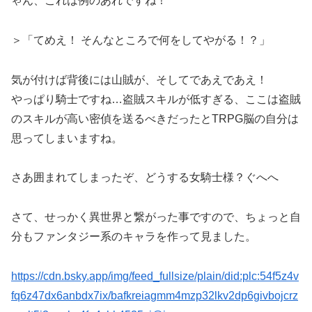
ゃん、これは例のあれですね！
＞「てめえ！ そんなところで何をしてやがる！？」
気が付けば背後には山賊が、そしてであえであえ！
やっぱり騎士ですね…盗賊スキルが低すぎる、ここは盗賊
のスキルが高い密偵を送るべきだったとTRPG脳の自分は
思ってしまいますね。
さあ囲まれてしまったぞ、どうする女騎士様？ぐへへ
さて、せっかく異世界と繋がった事ですので、ちょっと自
分もファンタジー系のキャラを作って見ました。
https://cdn.bsky.app/img/feed_fullsize/plain/did:plc:54f5z4v
fq6z47dx6anbdx7ix/bafkreiagmm4mzp32lkv2dp6givbojcrz