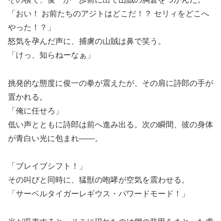
「おい！ お前たちのアジトはどこだ！？ セリィをどこへ
やった！？」
怒気を孕んだ声に、捕虜の山賊は鼻で笑う。
「けっ、知らねーなぁ」
挑発的な態度に俊一の拳が震えたが、その肩に詩郎の手が
置かれる。
「俺に任せろ」
低い声とともに詩郎は前へ進み出る。次の瞬間、彼の身体
が青白い光に包まれ――。
「ブレイブシフト！」
その叫びと同時に、猛獣の咆哮が空気を震わせる。
「サーベルタイガーレギウス・パワードモード！」