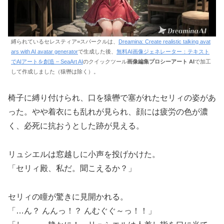
縛られているセレスティア=スパークルは、
Dreamina: Create realistic talking avat
ars with AI avatar generator
で生成した後、
無料AI画像ジェネレーター：テキスト
でAIアートを創造 – SeaArt AI
のクイックツール
画像編集プロシーアート AI
で加工
して作成しました（猿轡は除く）。
椅子に縛り付けられ、口を猿轡で塞がれたセリィの姿があ
った。やや着衣にも乱れが見られ、顔には疲労の色が濃
く、必死に抗おうとした跡が見える。
リュシエルは窓越しに小声を投げかけた。
「セリィ殿、私だ。聞こえるか？」
セリィの瞳が驚きに見開かれる。
「…ん？ んんっ！？ んむぐぐ～っ！！」