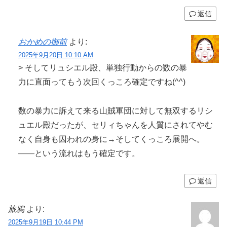
返信
おかめの御前
より:
2025年9月20日 10:10 AM
> そしてリュシエル殿、単独行動からの数の暴
力に直面ってもう次回くっころ確定ですね(⁠^⁠^⁠)
数の暴力に訴えて来る山賊軍団に対して無双するリシ
ュエル殿だったが、セリィちゃんを人質にされてやむ
なく自身も囚われの身に→そしてくっころ展開へ。
――という流れはもう確定です。
返信
旅鴉
より:
2025年9月19日 10:44 PM