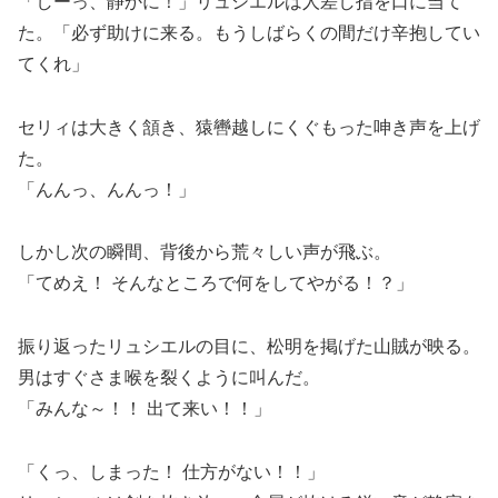
「しーっ、静かに！」リュシエルは人差し指を口に当て
た。「必ず助けに来る。もうしばらくの間だけ辛抱してい
てくれ」
セリィは大きく頷き、猿轡越しにくぐもった呻き声を上げ
た。
「んんっ、んんっ！」
しかし次の瞬間、背後から荒々しい声が飛ぶ。
「てめえ！ そんなところで何をしてやがる！？」
振り返ったリュシエルの目に、松明を掲げた山賊が映る。
男はすぐさま喉を裂くように叫んだ。
「みんな～！！ 出て来い！！」
「くっ、しまった！ 仕方がない！！」