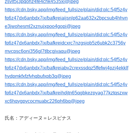
zsvlt5j3pqohz4fe4chk4535xi@jpeg
https://cdn.bsky.app/img/feed_fullsize/plain/did:plc:54f5z4v
fq6z47dx6anbdx7ix/bafkreiaijsnlp62aa632x2bpcsub4hhvn
e3jwohesml2xznujxpoo4gopi@jpeg
https://cdn.bsky.app/img/feed_fullsize/plain/did:plc:54f5z4v
fq6z47dx6anbdx7ix/bafkreidcxrc7nzgsjob5z6ubk2c3756v
mvcpsc6oni356gl7tlbcgjvaqu@jpeg
https://cdn.bsky.app/img/feed_fullsize/plain/did:plc:54f5z4v
fq6z47dx6anbdx7ix/bafkreiabv2crexssdqz5ffefwj4pzj4ekklf
hvdpmkfxfzfvhqbufxpb3q@jpeg
https://cdn.bsky.app/img/feed_fullsize/plain/did:plc:54f5z4v
fq6z47dx6anbdx7ix/bafkreihdjtn65qgbkezpyag77kztqszxw
xc6hqvgpvcocmuabc226ph6bq@jpeg
氏名：アディーヌ＝レスピナス