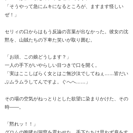
「そうやって急にムキになるところが、ますます怪しい
ぜ！」
セリィの口からはもう反論の言葉が出なかった。彼女の沈
黙を、山賊たちの下卑た笑いが取り囲む。
「お頭、この娘どうします？」
一人の手下がいやらしい目つきで口を開く。
「実はここしばらく女とはご無沙汰でしてねぇ……皆だい
ぶムラムラしてんですよ。ぐへへ……」
その場の空気がねっとりとした欲望に染まりかけた、その
時――。
「黙れッ！！」
グロムの咆哮が洞窟を震わせた。手下たちは思わず肩をす