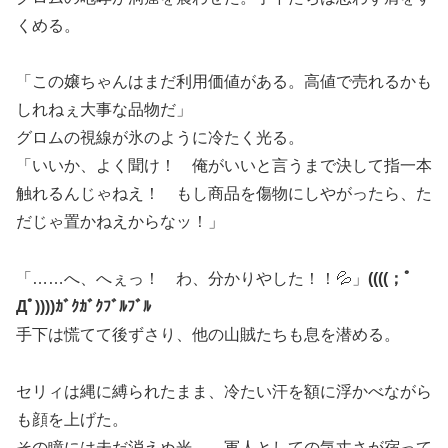
くめる。
「この嬢ちゃんはまだ利用価値がある。高値で売れるかも
しれねぇ大事な品物だ」
グロムの視線が氷のように冷たく光る。
「いいか、よく聞け！ 俺がいいと言うまで決して指一本
触れるんじゃねえ！ もし商品を傷物にしやがったら、た
だじゃ置かねえからなッ！」
「……へ、へぇっ！ わ、分かりやした！！💦」
((((；ﾟ
Дﾟ))))ｶﾞｸｶﾞｸﾌﾞﾙﾌﾞﾙ
手下は慌てて後ずさり、他の山賊たちも息を潜める。
セリィは縄に縛られたまま、冷たい汗を額に浮かべながら
も顔を上げた。
その瞳には未だ消えぬ光――軍人としての気丈さが宿って