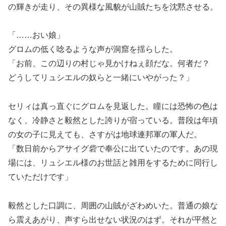
の輝きが走り、その異様な風貌が山賊たちを沈黙させる。
「……おい娘」
グロムの低く唸るような声が洞窟を揺らした。
「お前、この辺りの村じゃ見かけねぇ顔だな。何者だ？
どうしてリュシエルの奴らと一緒にいやがった？」
セリィは真っ直ぐにグロムを見返した。瞳には恐怖の色は
なく、冷静さと毅然とした誇りが宿っている。普段は年頃
の女の子に見えても、さすがは地球連邦軍の軍人だ。
「数日前からアサイグ砦で奉公に出ていたのです。あの現
場には、リュシエル様のお世話と雑用をするために同行し
ていただけです」
毅然とした口調に、周囲の山賊がざわめいた。普通の娘な
ら震えあがり、声すら出せない状況のはず。それが平然と