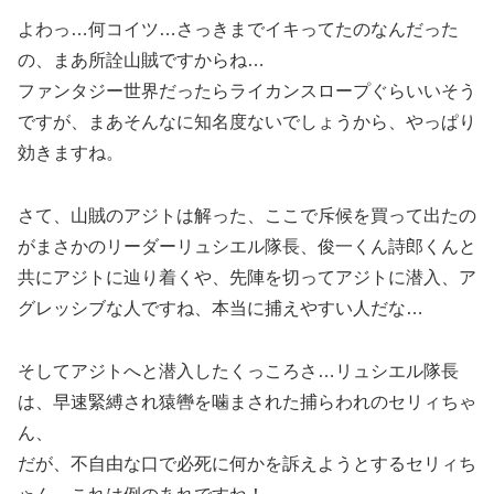
よわっ…何コイツ…さっきまでイキってたのなんだった
の、まあ所詮山賊ですからね…
ファンタジー世界だったらライカンスロープぐらいいそう
ですが、まあそんなに知名度ないでしょうから、やっぱり
効きますね。
さて、山賊のアジトは解った、ここで斥候を買って出たの
がまさかのリーダーリュシエル隊長、俊一くん詩郎くんと
共にアジトに辿り着くや、先陣を切ってアジトに潜入、ア
グレッシブな人ですね、本当に捕えやすい人だな…
そしてアジトへと潜入したくっころさ…リュシエル隊長
は、早速緊縛され猿轡を噛まされた捕らわれのセリィちゃ
ん、
だが、不自由な口で必死に何かを訴えようとするセリィち