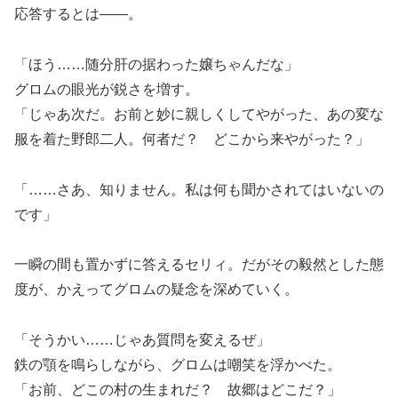
応答するとは――。
「ほう……随分肝の据わった嬢ちゃんだな」
グロムの眼光が鋭さを増す。
「じゃあ次だ。お前と妙に親しくしてやがった、あの変な
服を着た野郎二人。何者だ？ どこから来やがった？」
「……さあ、知りません。私は何も聞かされてはいないの
です」
一瞬の間も置かずに答えるセリィ。だがその毅然とした態
度が、かえってグロムの疑念を深めていく。
「そうかい……じゃあ質問を変えるぜ」
鉄の顎を鳴らしながら、グロムは嘲笑を浮かべた。
「お前、どこの村の生まれだ？ 故郷はどこだ？」