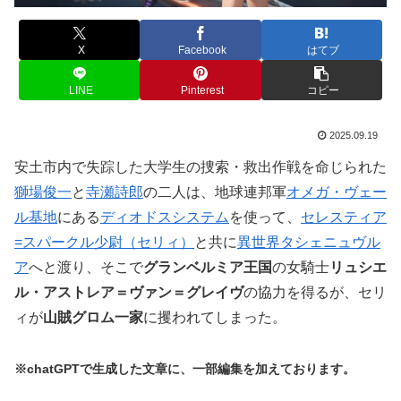
X
Facebook
はてブ
LINE
Pinterest
コピー
2025.09.19
安土市内で失踪した大学生の捜索・救出作戦を命じられた
獅場俊一
と
寺瀬詩郎
の二人は、地球連邦軍
オメガ・ヴェー
ル基地
にある
ディオドスシステム
を使って、
セレスティア
=スパークル少尉（セリィ）
と共に
異世界タシェニュヴル
ア
へと渡り、そこで
グランベルミア王国
の女騎士
リュシエ
ル・アストレア＝ヴァン＝グレイヴ
の協力を得るが、セリ
ィが
山賊グロム一家
に攫われてしまった。
※chatGPTで生成した文章に、一部編集を加えております。