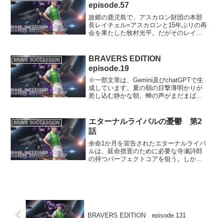
ン財団の特務エージェ...
episode.57
故郷の鹿児島で、アスカロン財団の本部
長レイチェル=アスカロンと15年ぶりの再
会を果たした牧村光平。だがそのレイチ
ェルが、悪の忍者集団・弥御影一族にさ
らわれた！※文章は、一部chatGPTで生
成しております。囚われのレイチェルレ
BRAVERS EDITION
BRAVE SUCCESSION
イチェル=アス...
episode.19
※一部文章は、Gemini及びchatGPTで生
成しています。夏の朝の目撃薄明かりが
差し込む静かな朝。蝉の声がまだまばら
な中、夏幹時生はいつものように自転車
を漕いでいた。通学路の桜並木は、新緑
の葉を茂らせ、夏の到来を告げていた。
エターナルライバルの憂鬱 第2
BRAVE SUCCESSION
少し遠回りに...
話
余命1か月を宣告されたエターナルライバ
ルは、延命措置のために必要な寺瀬詩郎
の持つパーフェクトコアを狙う。しかし
そこへ新たなる怪盗紳士エターナルフレ
ンドが現れた！パーフェクトコアとは？
パーフェクトコアは、leonardo.aiのモデ
ルShie...
BRAVERS EDITION episode.131