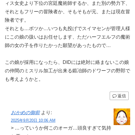
ィス女史より下位の宮廷魔術師するか、また別の勢力下、
それともフリーの冒険者か、そもそもが元、または現在冒
険者です。
それとも…ボツか…いつも丸投げでスイマセンが管理人様
にこの娘の扱いはお任せします、ただハーフエルフの魔術
師の女の子を作りたかった願望があったもので…
この娘が採用になったら、DIDには絶対に絡まないこの娘
の仲間のミスリル加工が出来る鍛冶師のドワーフの野郎で
も考えようかと。
返信
おかめの御前
より:
2025年9月20日 10:06 AM
> …っていうか何このオーガ…頭良すぎて気持