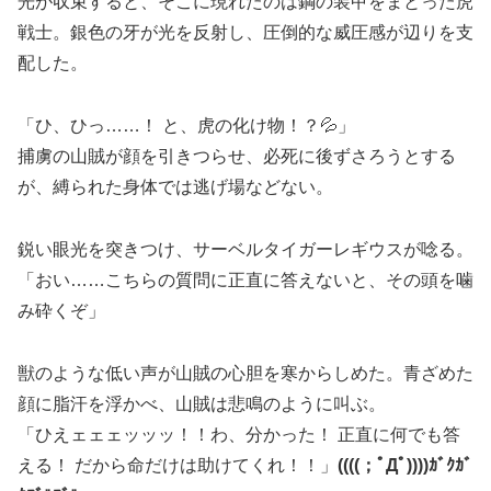
光が収束すると、そこに現れたのは鋼の装甲をまとった虎
戦士。銀色の牙が光を反射し、圧倒的な威圧感が辺りを支
配した。
「ひ、ひっ……！ と、虎の化け物！？💦」
捕虜の山賊が顔を引きつらせ、必死に後ずさろうとする
が、縛られた身体では逃げ場などない。
鋭い眼光を突きつけ、サーベルタイガーレギウスが唸る。
「おい……こちらの質問に正直に答えないと、その頭を噛
み砕くぞ」
獣のような低い声が山賊の心胆を寒からしめた。青ざめた
顔に脂汗を浮かべ、山賊は悲鳴のように叫ぶ。
「ひえェェェッッッ！！わ、分かった！ 正直に何でも答
える！ だから命だけは助けてくれ！！」
((((；ﾟДﾟ))))ｶﾞｸｶﾞ