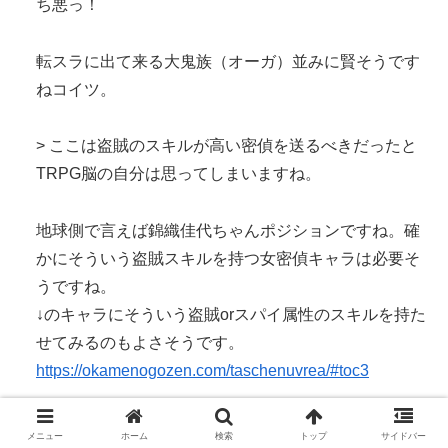
ち悪っ！
転スラに出て来る大鬼族（オーガ）並みに賢そうです
ねコイツ。
> ここは盗賊のスキルが高い密偵を送るべきだったと
TRPG脳の自分は思ってしまいますね。
地球側で言えば錦織佳代ちゃんポジションですね。確
かにそういう盗賊スキルを持つ女密偵キャラは必要そ
うですね。
↓のキャラにそういう盗賊orスパイ属性のスキルを持た
せてみるのもよさそうです。
https://okamenogozen.com/taschenuvrea/#toc3
> さて、せっかく異世界と繋がった事ですので、ちょ
メニュー
ホーム
検索
トップ
サイドバー