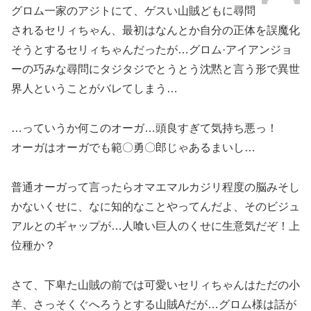
グロム一家のアジトにて、ゲスい山賊どもに尋問
されるセリィちゃん、最初はなんとか自分の正体を誤魔化
そうとするセリィちゃんだったが…グロム·アイアンジョ
ーの巧みな尋問にタジタジでとうとう沈黙と言う形で異世
界人ということがバレてしまう…
…っていうか何このオーガ…頭良すぎて気持ち悪っ！
オーガはオーガでも範〇勇〇郎じゃあるまいし…
普通オーガって言ったらオマエマルカジリ程度の脳みそし
かないくせに、なに知的なことやってんだよ、そのビジュ
アルとのギャップが…人喰い巨人のくせに生意気だぞ！上
位種か？
さて、下卑た山賊の前では可愛いセリィちゃんはただの小
羊、さっそくぐへろうとする山賊Aだが…グロム様は話が