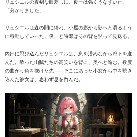
リュシエルの真剣な眼差しに、俊一は強くうなずいた。
「分かりました」
リュシエルは森の闇に紛れ、小屋の影から影へと滑るよう
に移動していった。俊一と詩郎はその背を黙って見送る。
内部に忍び込んだリュシエルは、息を潜めながら廊下を進
んだ。酔った山賊たちの高笑いを背に、奥へと進む。数度
の曲がり角を抜けた先――そこにあった小窓から中を覗き
込んだ彼女は、思わず息を呑んだ。