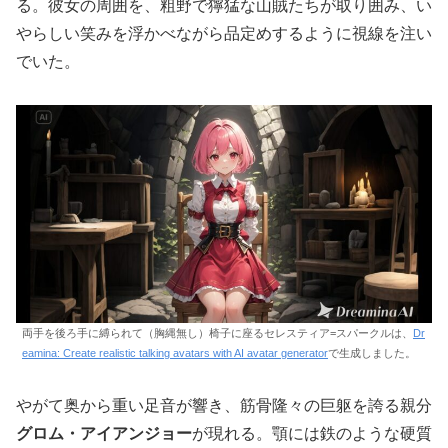
る。彼女の周囲を、粗野で獰猛な山賊たちが取り囲み、い
やらしい笑みを浮かべながら品定めするように視線を注い
でいた。
両手を後ろ手に縛られて（胸縄無し）椅子に座るセレスティア=スパークルは、
Dr
eamina: Create realistic talking avatars with AI avatar generator
で生成しました。
やがて奥から重い足音が響き、筋骨隆々の巨躯を誇る親分
グロム・アイアンジョー
が現れる。顎には鉄のような硬質