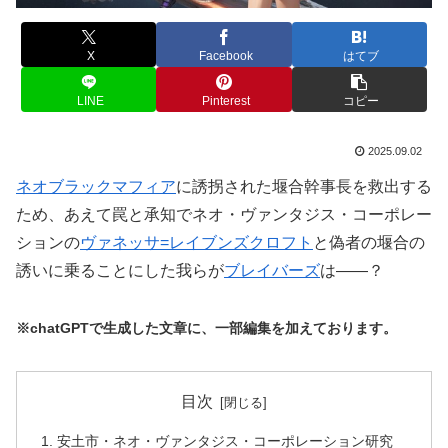
X
Facebook
はてブ
LINE
Pinterest
コピー
2025.09.02
ネオブラックマフィア
に誘拐された堰合幹事長を救出する
ため、あえて罠と承知でネオ・ヴァンタジス・コーポレー
ションの
ヴァネッサ=レイブンズクロフト
と偽者の堰合の
誘いに乗ることにした我らが
ブレイバーズ
は――？
※chatGPTで生成した文章に、一部編集を加えております。
目次
安土市・ネオ・ヴァンタジス・コーポレーション研究