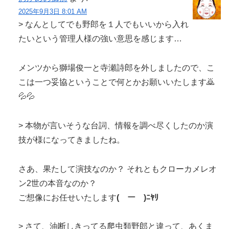
2025年9月3日 8:01 AM
> なんとしてでも野郎を１人でもいいから入れ
たいという管理人様の強い意思を感じます…
メンツから獅場俊一と寺瀬詩郎を外しましたので、こ
こは一つ妥協ということで何とかお願いいたします🙇
💦💦
> 本物が言いそうな台詞、情報を調べ尽くしたのか演
技が様になってきましたね。
さあ、果たして演技なのか？ それともクローカメレオ
ン2世の本音なのか？
ご想像にお任せいたします
(￣ー￣)ﾆﾔﾘ
> さて、油断しきってる爬虫類野郎と違って、あくま