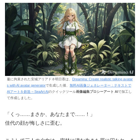
蔓に拘束された安城アリアドネ明日香は、
Dreamina: Create realistic talking avatar
s with AI avatar generator
で生成した後、
無料AI画像ジェネレーター：テキストで
AIアートを創造 – SeaArt AI
のクイックツール
画像編集プロシーアート AI
で加工し
て作成しました。
「くっ……まさか、あなたまで……！」
佳代の顔が悔しさに歪む。