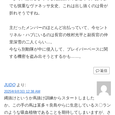
でも慎重なヴァネッサ女史、これは出し抜くのは骨が
折れそうですね。
主だったメンバーのほとんど出払っていて、今セント
リネル・ハブにいるのは長官の牧村光平と副長官の仲
里深雪の二人くらい…。
今なら別動隊が中に侵入して、ブレイバーベースに関
する機密を盗み出そうとするかも……。
返信
JUDO
より:
2025年9月3日 12:38 AM
縄抜けというか蔦抜け訓練からスタートしました
か。この手の蔦は某多々良島やらに生息しているス〇ラン
のような吸血植物であることを期待してしまいますが、さ