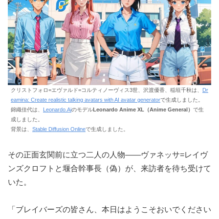
クリストフォロ=エヴァルド=コルティノーヴィス3世、沢渡優香、稲垣千秋は、
Dr
eamina: Create realistic talking avatars with AI avatar generator
で生成しました。
錦織佳代は、
Leonardo.Ai
のモデル
Leonardo Anime XL（Anime General）
で生
成しました。
背景は、
Stable Diffusion Online
で生成しました。
その正面玄関前に立つ二人の人物――ヴァネッサ=レイヴ
ンズクロフトと堰合幹事長（偽）が、来訪者を待ち受けて
いた。
「ブレイバーズの皆さん、本日はようこそおいでください