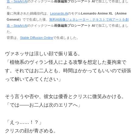
造 – SeaArt AI
のクイックツール
画像編集プロシーアート AI
で加工して作成しまし
た。
蔓に拘束された錦織佳代は、
Leonardo.Ai
のモデル
Leonardo Anime XL（Anime
General）
でで生成した後、
無料AI画像ジェネレーター：テキストでAIアートを創
造 – SeaArt AI
のクイックツール
画像編集プロシーアート AI
で加工して作成しまし
た。
背景は、
Stable Diffusion Online
で生成しました。
ヴァネッサは涼しい顔で振り返る。
「植物系のヴィラン怪人による攻撃を想定した蔓拘束で
す。それではお二人とも、時間はかかってもいいので頑張
って解いてみてください」
そう言うや否や、彼女は優香とクリスに微笑みかける。
「では――お二人は次のエリアへ」
「えっ……！？」
クリスの顔が青ざめる。