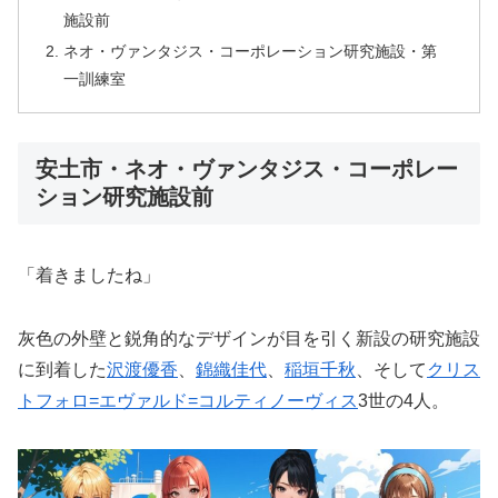
施設前
ネオ・ヴァンタジス・コーポレーション研究施設・第
一訓練室
安土市・ネオ・ヴァンタジス・コーポレー
ション研究施設前
「着きましたね」
灰色の外壁と鋭角的なデザインが目を引く新設の研究施設
に到着した
沢渡優香
、
錦織佳代
、
稲垣千秋
、そして
クリス
トフォロ=エヴァルド=コルティノーヴィス
3世の4人。