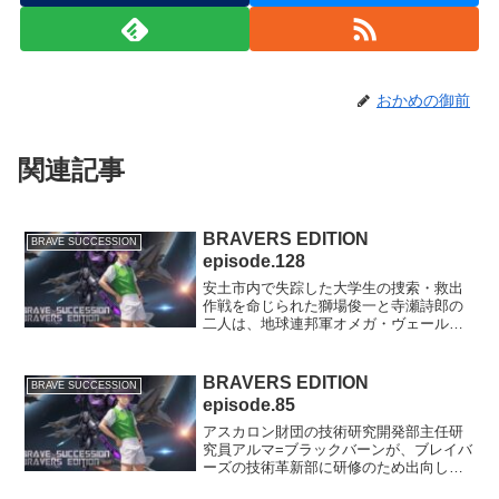
おかめの御前
関連記事
BRAVERS EDITION
BRAVE SUCCESSION
episode.128
安土市内で失踪した大学生の捜索・救出
作戦を命じられた獅場俊一と寺瀬詩郎の
二人は、地球連邦軍オメガ・ヴェール基
地にあるディオドスシステムを使って、
セレスティア=スパークル少尉（セリィ）
と共に異世界タシェニュヴルアへと渡る
BRAVERS EDITION
BRAVE SUCCESSION
のであった。※chat...
episode.85
アスカロン財団の技術研究開発部主任研
究員アルマ=ブラックバーンが、ブレイバ
ーズの技術革新部に研修のため出向して
来た。共通の話題でたちまち打ち解け、