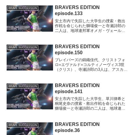
すっかりアルマと意気投合するクリスト
フォロ=エヴァルド=コルティノーヴィス
BRAVERS EDITION
BRAVE SUCCESSION
3世（クリス）。一方...
episode.133
安土市内で失踪した大学生の捜索・救出
作戦を命じられた獅場俊一と寺瀬詩郎の
二人は、地球連邦軍オメガ・ヴェール基
地にあるディオドスシステムを使って、
セレスティア=スパークル少尉（セリィ）
と共に異世界タシェニュヴルアへと渡
BRAVERS EDITION
BRAVE SUCCESSION
り、そこでグランベルミア...
episode.150
ブレイバーズの錦織佳代、クリストフォ
ロ=エヴァルド=コルティノーヴィス3世
（クリス）、寺瀬詩郎の3人は、アスカロ
ン財団との定期会合のために、財団本部
オメガ=タワーズを訪れる。佳代たちを出
迎えるアルマ=ブラックバーンだったが、
BRAVERS EDITION
BRAVE SUCCESSION
そのアルマが脱獄...
episode.141
安土市内で失踪した大学生、草川律希と
桐尾史奈の捜索・救出作戦を命じられた
獅場俊一と寺瀬詩郎の二人は、地球連邦
軍オメガ・ヴェール基地にあるディオド
スシステムを使って、セレスティア=スパ
ークル少尉（セリィ）と共に異世界タシ
BRAVERS EDITION
BRAVE SUCCESSION
ェニュヴルアへと渡り、...
episode.36