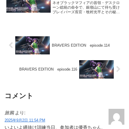
ネオブラックマフィアの首領・デスクロ
ーン総統の命令で、銀嶺山にて待ち受け
ブレイバーズ長官・牧村光平とその秘書
官・沢渡優香の身柄捕獲に成功した謎の
美女犯罪者・黒百合ダークリリィ。光平
は優香と引き離されて、十字架の磔台へ
と連行される。優香のいる...
BRAVERS EDITION episode.114
BRAVERS EDITION episode.116
コメント
旅鴉
より:
2025年9月2日 11:54 PM
いよいよ縄抜け訓練当日、参加者は優香ちゃん、