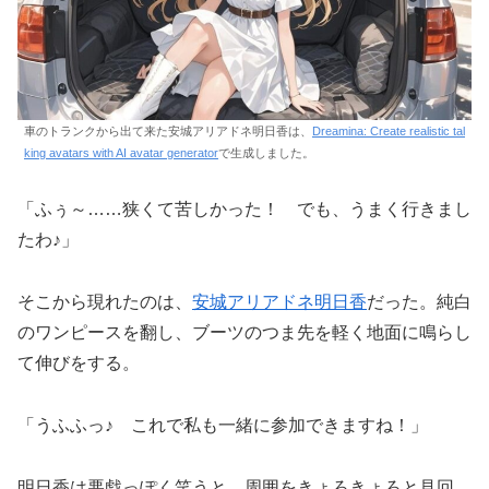
車のトランクから出て来た安城アリアドネ明日香は、
Dreamina: Create realistic tal
king avatars with AI avatar generator
で生成しました。
「ふぅ～……狭くて苦しかった！ でも、うまく行きまし
たわ♪」
そこから現れたのは、
安城アリアドネ明日香
だった。純白
のワンピースを翻し、ブーツのつま先を軽く地面に鳴らし
て伸びをする。
「うふふっ♪ これで私も一緒に参加できますね！」
明日香は悪戯っぽく笑うと、周囲をきょろきょろと見回