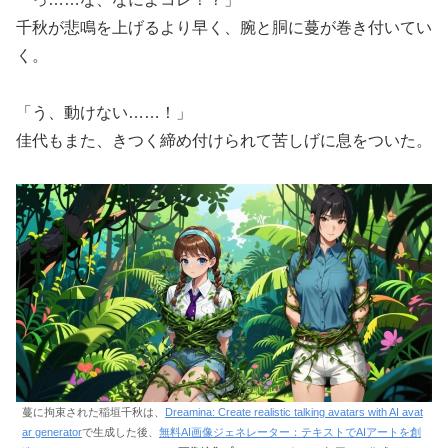
千秋が悲鳴を上げるより早く、腕と胴に蔓が巻き付いてい
く。
「う、動けない……！」
佳代もまた、きつく締め付けられて苦しげに息をついた。
蔓に拘束された稲垣千秋は、
Dreamina: Create realistic talking avatars with AI avat
ar generator
で生成した後、
無料AI画像ジェネレーター：テキストでAIアートを創