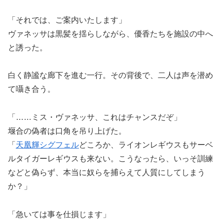
「それでは、ご案内いたします」
ヴァネッサは黒髪を揺らしながら、優香たちを施設の中へ
と誘った。
白く静謐な廊下を進む一行。その背後で、二人は声を潜め
て囁き合う。
「……ミス・ヴァネッサ、これはチャンスだぞ」
堰合の偽者は口角を吊り上げた。
「
天凰輝シグフェル
どころか、ライオンレギウスもサーベ
ルタイガーレギウスも来ない。こうなったら、いっそ訓練
などと偽らず、本当に奴らを捕らえて人質にしてしまう
か？」
「急いては事を仕損じます」