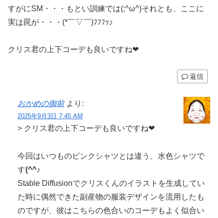
すがにSM・・・もとい訓練では(;^ω^)それとも、ここに
実は罠が・・・(*￣▽￣)ﾌﾌﾌｯ♪
クリス君の上下コーデも良いですね❤
返信
おかめの御前
より:
2025年9月3日 7:45 AM
> クリス君の上下コーデも良いですね❤
今回はいつものピンクシャツとは違う、水色シャツで
す
(^^♪
Stable Diffusionでクリスくんのイラストを生成してい
た時に偶然できた副産物の服装デザインを流用したも
のですが、彼はこちらの色合いのコーデもよく似合い