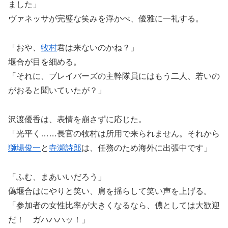
ました」
ヴァネッサが完璧な笑みを浮かべ、優雅に一礼する。
「おや、
牧村
君は来ないのかね？」
堰合が目を細める。
「それに、ブレイバーズの主幹隊員にはもう二人、若いの
がおると聞いていたが？」
沢渡優香は、表情を崩さずに応じた。
「光平く……長官の牧村は所用で来られません。それから
獅場俊一
と
寺瀬詩郎
は、任務のため海外に出張中です」
「ふむ、まあいいだろう」
偽堰合はにやりと笑い、肩を揺らして笑い声を上げる。
「参加者の女性比率が大きくなるなら、儂としては大歓迎
だ！ ガハハハッ！」