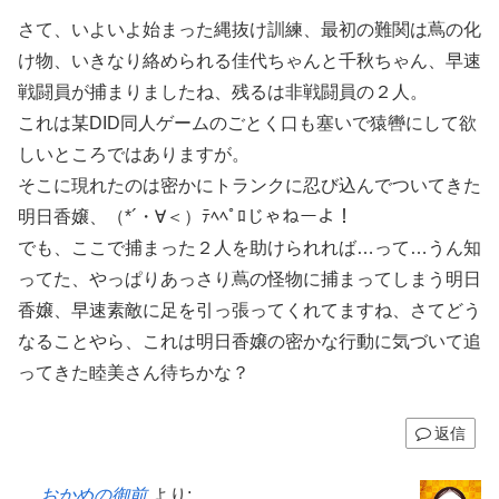
さて、いよいよ始まった縄抜け訓練、最初の難関は蔦の化
け物、いきなり絡められる佳代ちゃんと千秋ちゃん、早速
戦闘員が捕まりましたね、残るは非戦闘員の２人。
これは某DID同人ゲームのごとく口も塞いで猿轡にして欲
しいところではありますが。
そこに現れたのは密かにトランクに忍び込んでついてきた
明日香嬢、（*´・∀＜）ﾃﾍﾍﾟﾛじゃねーよ！
でも、ここで捕まった２人を助けられれば…って…うん知
ってた、やっぱりあっさり蔦の怪物に捕まってしまう明日
香嬢、早速素敵に足を引っ張ってくれてますね、さてどう
なることやら、これは明日香嬢の密かな行動に気づいて追
ってきた睦美さん待ちかな？
返信
おかめの御前
より: