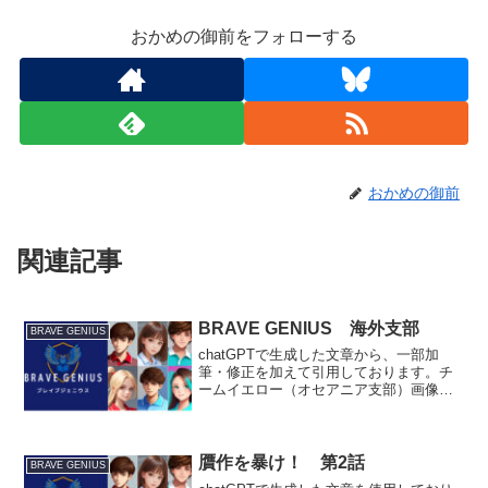
おかめの御前をフォローする
おかめの御前
関連記事
BRAVE GENIUS 海外支部
BRAVE GENIUS
chatGPTで生成した文章から、一部加
筆・修正を加えて引用しております。チ
ームイエロー（オセアニア支部）画像
は、leonardo.aiのモデルDreamShaper v5
で生成しました。名前: ライアン=ハミル
トン（Ryan Hamilt...
贋作を暴け！ 第2話
BRAVE GENIUS