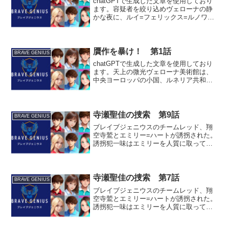
chatGPTで生成した文章を使用しており
ます。容疑者を絞り込めヴェローナの静
かな夜に、ルイ=フェリックス=ルノワー
ルはホテルの部屋でラップトップを開
き、オンライン通信でブレイブジェニウ
ス基地にいるパートナー、ウェン=リーナ
と連絡を取った。...
贋作を暴け！ 第1話
BRAVE GENIUS
chatGPTで生成した文章を使用しており
ます。天上の微光ヴェローナ美術館は、
中央ヨーロッパの小国、ルネリア共和国
に位置する格式高い伝統を誇る美術館で
ある。この美術館は、美術界の華やかな
歴史と文化の中心地として知られてお
り、数世紀にわたって...
寺瀬聖佳の捜索 第9話
BRAVE GENIUS
ブレイブジェニウスのチームレッド、翔
空寺鷲とエミリー=ハートが誘拐された。
誘拐犯一味はエミリーを人質に取って鷲
を脅迫し、行方不明の寺瀬聖佳を捜索す
るよう強要する。その後、エターナルラ
イバルに救出されたエミリーは、今度は
敵に拉致された鷹松優姫...
寺瀬聖佳の捜索 第7話
BRAVE GENIUS
ブレイブジェニウスのチームレッド、翔
空寺鷲とエミリー=ハートが誘拐された。
誘拐犯一味はエミリーを人質に取って鷲
を脅迫し、行方不明の寺瀬聖佳を捜索す
るよう強要する。一方その頃、ブレイバ