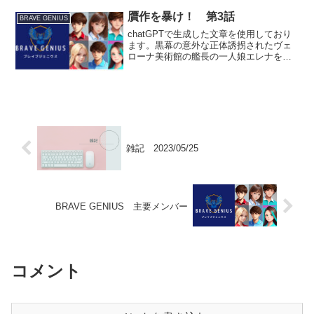
ーズの寺瀬詩郎に、ブレイブジェニウス
の小林陽菜が接触。共に...
贋作を暴け！ 第3話
BRAVE GENIUS
chatGPTで生成した文章を使用しており
ます。黒幕の意外な正体誘拐されたヴェ
ローナ美術館の艦長の一人娘エレナを救
出すべく、単身で犯人から指定された場
所=アジトに到着したブレイブジェニウス
のルイ=フェリックス=ルノワール。ルイ
は「天上の微光...
雑記 2023/05/25
BRAVE GENIUS 主要メンバー
コメント