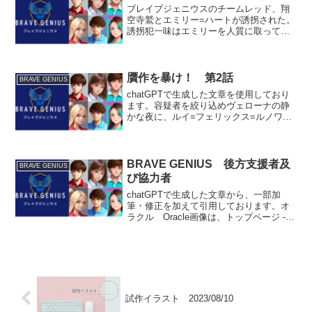
ブレイブジェニウスのチームレッド、翔
空寺鷲とエミリー=ハートが誘拐された。
誘拐犯一味はエミリーを人質に取って鷲
を脅迫し、行方不明の寺瀬聖佳を捜索す
るよう強要する。一方その頃、ブレイバ
ーズの寺瀬詩郎に、ブレイブジェニウス
の小林陽菜が接触。共に...
贋作を暴け！ 第2話
BRAVE GENIUS
chatGPTで生成した文章を使用しており
ます。容疑者を絞り込めヴェローナの静
かな夜に、ルイ=フェリックス=ルノワー
ルはホテルの部屋でラップトップを開
き、オンライン通信でブレイブジェニウ
ス基地にいるパートナー、ウェン=リーナ
と連絡を取った。...
BRAVE GENIUS 後方支援者及
BRAVE GENIUS
び協力者
chatGPTで生成した文章から、一部加
筆・修正を加えて引用しております。オ
ラクル Oracle画像は、トップページ -
ニコニ･コモンズ (nicovideo.jp)様の
hiropon様のフリー素材より拝借しまし
た。ブレイブジェニウスの創...
試作イラスト 2023/08/10