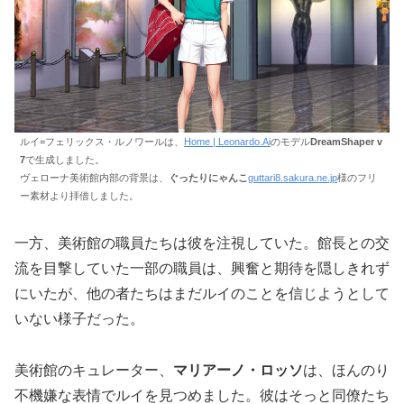
ルイ=フェリックス・ルノワールは、
Home | Leonardo.Ai
のモデル
DreamShaper v
7
で生成しました。
ヴェローナ美術館内部の背景は、
ぐったりにゃんこ
guttari8.sakura.ne.jp
様のフリ
ー素材より拝借しました。
一方、美術館の職員たちは彼を注視していた。館長との交
流を目撃していた一部の職員は、興奮と期待を隠しきれず
にいたが、他の者たちはまだルイのことを信じようとして
いない様子だった。
美術館のキュレーター、
マリアーノ・ロッソ
は、ほんのり
不機嫌な表情でルイを見つめました。彼はそっと同僚たち