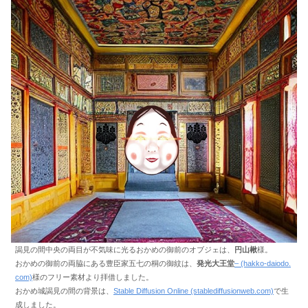
謁見の間中央の両目が不気味に光るおかめの御前のオブジェは、
円山楸
様。
おかめの御前の両脇にある豊臣家五七の桐の御紋は、
発光大王堂
– (hakko-daiodo.
com)
様のフリー素材より拝借しました。
おかめ城謁見の間の背景は、
Stable Diffusion Online (stablediffusionweb.com)
で生
成しました。