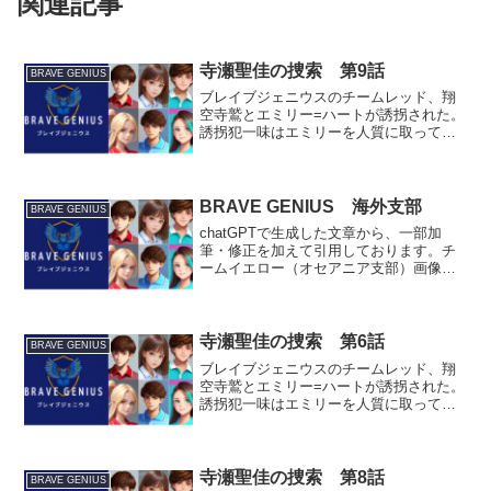
関連記事
寺瀬聖佳の捜索 第9話
BRAVE GENIUS
ブレイブジェニウスのチームレッド、翔
空寺鷲とエミリー=ハートが誘拐された。
誘拐犯一味はエミリーを人質に取って鷲
を脅迫し、行方不明の寺瀬聖佳を捜索す
るよう強要する。その後、エターナルラ
イバルに救出されたエミリーは、今度は
敵に拉致された鷹松優姫...
BRAVE GENIUS 海外支部
BRAVE GENIUS
chatGPTで生成した文章から、一部加
筆・修正を加えて引用しております。チ
ームイエロー（オセアニア支部）画像
は、leonardo.aiのモデルDreamShaper v5
で生成しました。名前: ライアン=ハミル
トン（Ryan Hamilt...
寺瀬聖佳の捜索 第6話
BRAVE GENIUS
ブレイブジェニウスのチームレッド、翔
空寺鷲とエミリー=ハートが誘拐された。
誘拐犯一味はエミリーを人質に取って鷲
を脅迫し、行方不明の寺瀬聖佳を捜索す
るよう強要する。一方その頃、ブレイバ
ーズの寺瀬詩郎に、ブレイブジェニウス
の小林陽菜が接触。共に...
寺瀬聖佳の捜索 第8話
BRAVE GENIUS