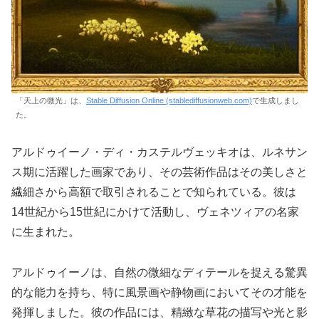
「天上の微光」は、
Stable Diffusion Online (stablediffusionweb.com)
で生成しまし
た。
アルドゥイーノ・ディ・カステルヴェッキオは、ルネサン
ス期に活躍した画家であり、その芸術作品はその美しさと
繊細さから高額で取引されることで知られている。彼は
14世紀から15世紀にかけて活動し、ヴェネツィアの名家
に生まれた。
アルドゥイーノは、自然の微細なディテールを捉える驚異
的な能力を持ち、特に風景画や静物画においてその才能を
発揮しました。彼の作品には、精緻な草花の描写や光と影