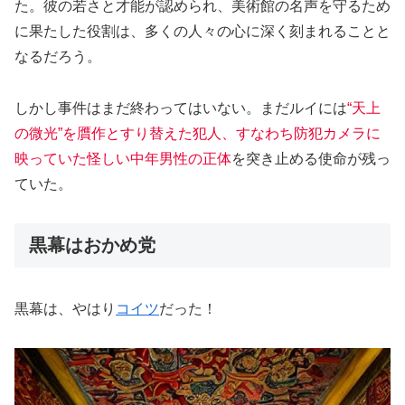
た。彼の若さと才能が認められ、美術館の名声を守るため
に果たした役割は、多くの人々の心に深く刻まれることと
なるだろう。
しかし事件はまだ終わってはいない。まだルイには
“天上
の微光”を贋作とすり替えた犯人、すなわち防犯カメラに
映っていた怪しい中年男性の正体
を突き止める使命が残っ
ていた。
黒幕はおかめ党
黒幕は、やはり
コイツ
だった！