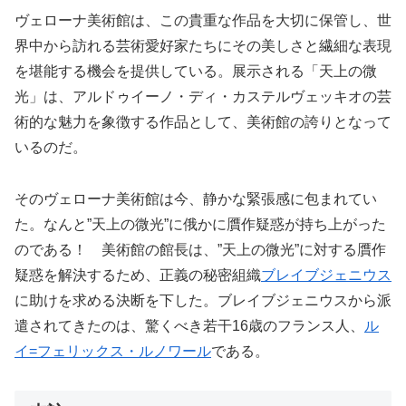
ヴェローナ美術館は、この貴重な作品を大切に保管し、世
界中から訪れる芸術愛好家たちにその美しさと繊細な表現
を堪能する機会を提供している。展示される「天上の微
光」は、アルドゥイーノ・ディ・カステルヴェッキオの芸
術的な魅力を象徴する作品として、美術館の誇りとなって
いるのだ。
そのヴェローナ美術館は今、静かな緊張感に包まれてい
た。なんと”天上の微光”に俄かに贋作疑惑が持ち上がった
のである！ 美術館の館長は、”天上の微光”に対する贋作
疑惑を解決するため、正義の秘密組織
ブレイブジェニウス
に助けを求める決断を下した。ブレイブジェニウスから派
遣されてきたのは、驚くべき若干16歳のフランス人、
ル
イ=フェリックス・ルノワール
である。