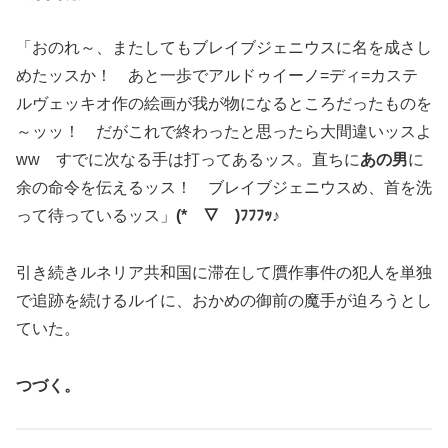
「おのれ～、またしてもブレイブジェニウスに名を成さし
めたッスか！ あと一歩でアルドゥイーノ=ディ=カステ
ルヴェッキオ作の絵画が我が物になるところだったものを
～ッッ！ だがこれで終わったと思ったら大間違いッスよ
ww すでに次なる手は打ってあるッス。直ちに
あの男
に
余の命令を伝えるッス！ ブレイブジェニウスめ、首を洗
って待っているッス」
(*￣▽￣)ﾌﾌﾌｯ♪
引き続きルネリア共和国に滞在して贋作事件の犯人を単独
で追跡を続けるルイに、おかめの御前の魔手が迫ろうとし
ていた。
つづく。